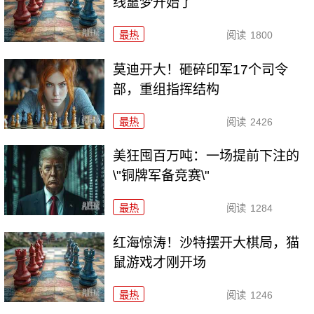
线噩梦开始了
最热
阅读
1800
莫迪开大！砸碎印军17个司令
部，重组指挥结构
最热
阅读
2426
美狂囤百万吨：一场提前下注的
\"铜牌军备竞赛\"
最热
阅读
1284
红海惊涛！沙特摆开大棋局，猫
鼠游戏才刚开场
最热
阅读
1246