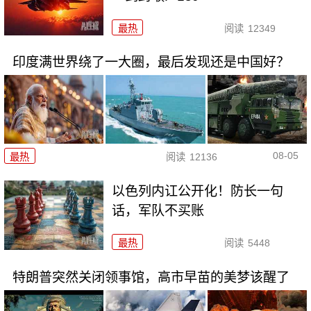
最热
阅读
12349
印度满世界绕了一大圈，最后发现还是中国好？
08-05
最热
阅读
12136
以色列内讧公开化！防长一句
话，军队不买账
最热
阅读
5448
特朗普突然关闭领事馆，高市早苗的美梦该醒了