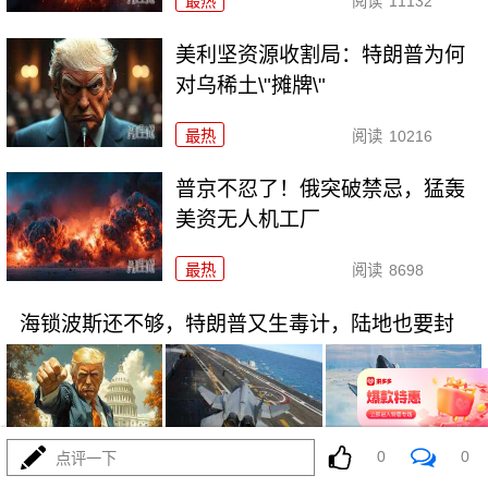
最热
阅读
11132
美利坚资源收割局：特朗普为何
对乌稀土\"摊牌\"
最热
阅读
10216
普京不忍了！俄突破禁忌，猛轰
美资无人机工厂
最热
阅读
8698
海锁波斯还不够，特朗普又生毒计，陆地也要封
0
0
点评一下
08-03
最热
阅读
8548