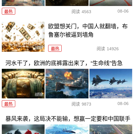
08-06
最热
阅读
4563
欧盟想关门，中国人就翻墙，布
鲁塞尔被逼到墙角
最热
阅读
14926
河水干了，欧洲的底裤露出来了，“生命线”告急
08-06
最热
阅读
9873
暴风来袭，这局决不能输，想赢一定要和中国联手