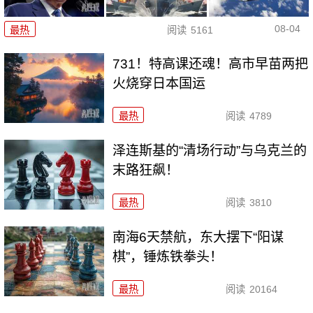
08-04
最热
阅读
5161
731！特高课还魂！高市早苗两把
火烧穿日本国运
最热
阅读
4789
泽连斯基的“清场行动”与乌克兰的
末路狂飙！
最热
阅读
3810
南海6天禁航，东大摆下“阳谋
棋”，锤炼铁拳头！
最热
阅读
20164