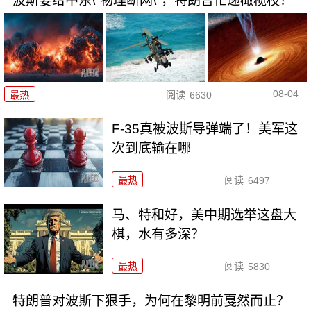
波斯要给中东\"物理断网\"，特朗普忙递橄榄枝？
08-04
最热
阅读
6630
F-35真被波斯导弹端了！美军这
次到底输在哪
最热
阅读
6497
马、特和好，美中期选举这盘大
棋，水有多深？
最热
阅读
5830
特朗普对波斯下狠手，为何在黎明前戛然而止？