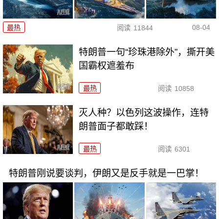
08-04
最热
阅读
11844
特朗普一句“珍珠港除外”，撕开美
国霸权遮羞布
最热
阅读
10858
灭人种？以色列这波操作，连特
朗普面子都敢踩！
最热
阅读
6301
特朗普刚说要谈判，伊朗又是反手就是一巴掌！