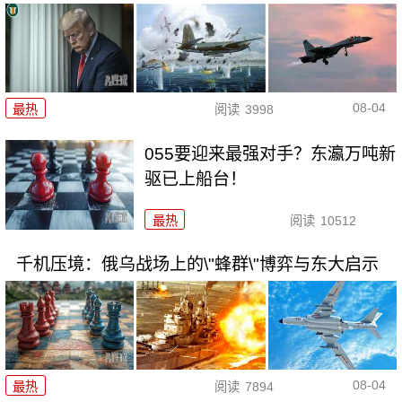
08-04
最热
阅读
3998
055要迎来最强对手？东瀛万吨新
驱已上船台！
最热
阅读
10512
千机压境：俄乌战场上的\"蜂群\"博弈与东大启示
08-04
最热
阅读
7894