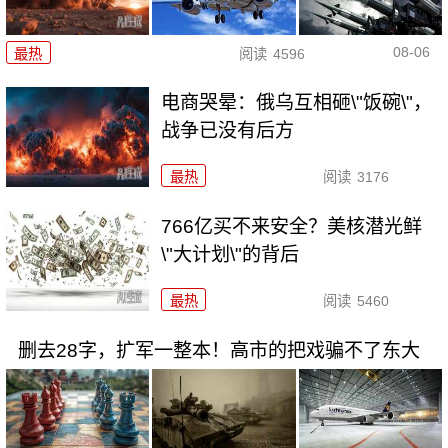
08-06
最热
阅读
4596
电商哭晕：俄乌互相砸\"饭碗\"，
战争已没有后方
最热
阅读
3176
766亿买不来安全？美核潜光鲜
\"大计划\"的背后
最热
阅读
5460
删去28字，扩军一整本！高市的把戏骗不了东大