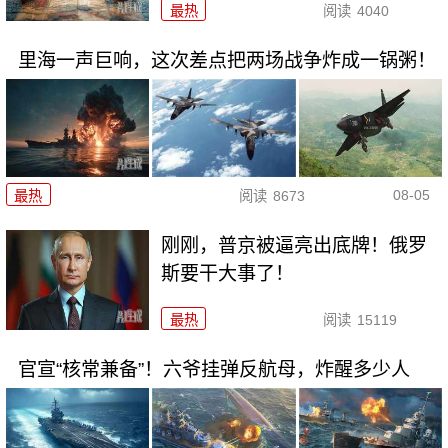
最热
阅读
4040
里海一声巨响，这次差点把两场战争炸成一锅粥！
08-05
最热
阅读
8673
刚刚，普京被逼亮出底牌！俄罗
斯要干大事了！
最热
阅读
15119
官宣“核常兼备”！六爷挂弹反航母，炸醒多少人