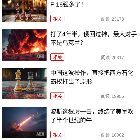
F-16强多了！
相关
阅读
23178
打了4年半，俄回过神，最大对手
不是乌克兰？
相关
阅读
20317
中国这波操作，直接把西方石化
霸权打出了原形
相关
阅读
19955
波斯这狠厉一击，终结了美军吹
了半个世纪的牛
相关
阅读
18002