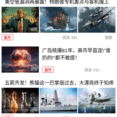
美空管漏洞再暴露！特朗普专机差点与客机撞上
最热
阅读
981
刚刚
广岛核爆81年，高市早苗连\"谁
扔的\"都不敢提！
最热
阅读
916
五箭齐发！熊猫这一巴掌扇过去，大漂亮终于知疼