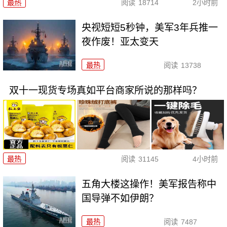
最热
阅读
18714
2小时前
央视短短5秒钟，美军3年兵推一
夜作废！亚太变天
最热
阅读
13738
双十一现货专场真如平台商家所说的那样吗？
最热
阅读
31145
4小时前
五角大楼这操作！美军报告称中
国导弹不如伊朗？
最热
阅读
7487