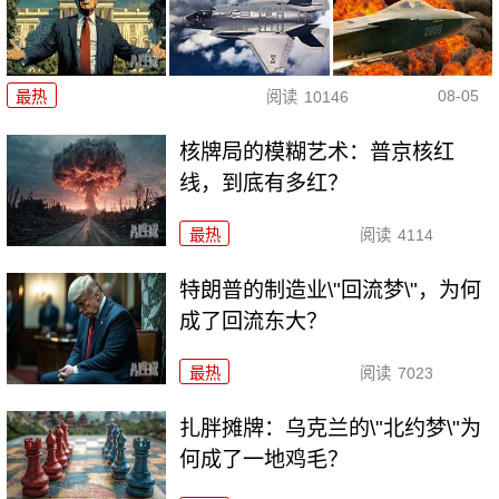
08-05
最热
阅读
10146
核牌局的模糊艺术：普京核红
线，到底有多红？
最热
阅读
4114
特朗普的制造业\"回流梦\"，为何
成了回流东大？
最热
阅读
7023
扎胖摊牌：乌克兰的\"北约梦\"为
何成了一地鸡毛？