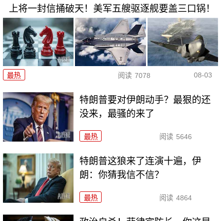
上将一封信捅破天！美军五艘驱逐舰要盖三口锅！
08-03
最热
阅读
7078
特朗普要对伊朗动手？最狠的还
没来，最骚的来了
最热
阅读
5646
特朗普这狼来了连演十遍，伊
朗：你猜我信不信？
最热
阅读
4864