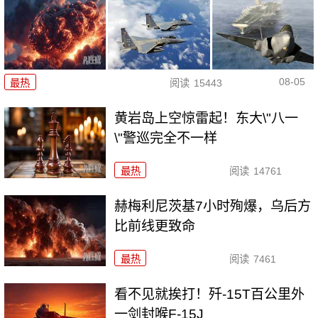
08-05
最热
阅读
15443
黄岩岛上空惊雷起！东大\"八一
\"警巡完全不一样
最热
阅读
14761
赫梅利尼茨基7小时殉爆，乌后方
比前线更致命
最热
阅读
7461
看不见就挨打！歼-15T百公里外
一剑封喉F-15J