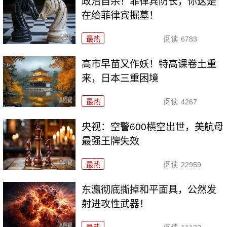
政治自杀！菲律宾防长，你这是
在给菲律宾掘墓！
最热
阅读
6783
高市早苗又作妖！特高课卷土重
来，日本三重困境
最热
阅读
4267
央视：空警600横空出世，美航母
最强王牌失效
最热
阅读
22959
东瀛彻底撕掉和平面具，公然发
射进攻性武器！