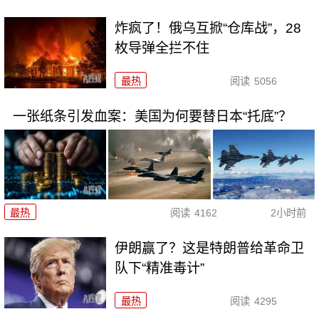
炸疯了！俄乌互掀“仓库战”，28
枚导弹全拦不住
最热
阅读
5056
一张纸条引发血案：美国为何要替日本“托底”？
最热
阅读
4162
2小时前
伊朗赢了？这是特朗普给革命卫
队下“精准毒计”
最热
阅读
4295