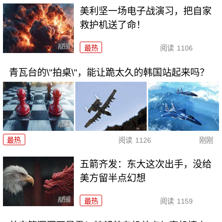
美利坚一场电子战演习，把自家
救护机送了命！
最热
阅读
1106
青瓦台的\"拍桌\"，能让跪太久的韩国站起来吗？
最热
阅读
1126
刚刚
五箭齐发：东大这次出手，没给
美方留半点幻想
最热
阅读
1159