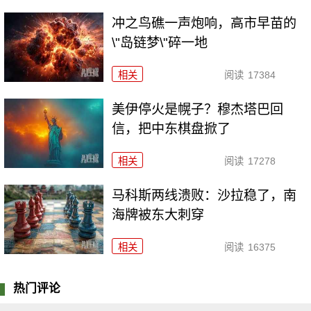
冲之鸟礁一声炮响，高市早苗的
\"岛链梦\"碎一地
相关
阅读
17384
美伊停火是幌子？穆杰塔巴回
信，把中东棋盘掀了
相关
阅读
17278
马科斯两线溃败：沙拉稳了，南
海牌被东大刺穿
相关
阅读
16375
热门评论