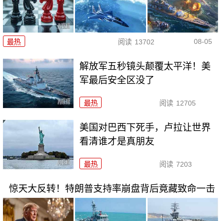
08-05
最热
阅读
13702
解放军五秒镜头颠覆太平洋！美
军最后安全区没了
最热
阅读
12705
美国对巴西下死手，卢拉让世界
看清谁才是真朋友
最热
阅读
7203
惊天大反转！特朗普支持率崩盘背后竟藏致命一击