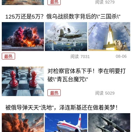
最热
阅读
9279
125万还是5万？俄乌战损数字背后的\"三国杀\"
08-06
最热
阅读
7031
对检察官体系下手！李在明要打
破\"青瓦台魔咒\"
最热
阅读
5029
被俄导弹天天“洗地”，泽连斯基还在做着美梦！