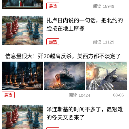
最热
阅读
15949
扎卢日内说的一句话，把北约的
脸按在地上摩擦
最热
阅读
11129
信息量很大！歼20越肩反杀，美西方都不淡定了
08-06
最热
阅读
10424
泽连斯基的时间不多了，最艰难
的冬天又要来了