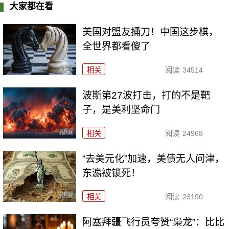
大家都在看
美国对盟友捅刀！中国这步棋，
全世界都看傻了
相关
阅读
34514
波斯第27波打击，打的不是靶
子，是美利坚命门
相关
阅读
24968
“去美元化”加速，美债无人问津，
东瀛被锁死！
相关
阅读
23190
阿塞拜疆飞行员夸赞“枭龙”：比比