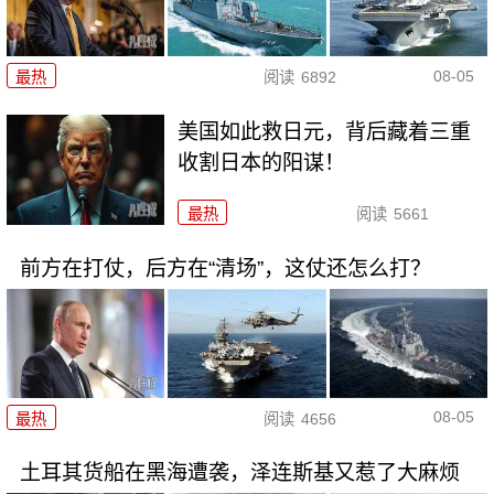
08-05
最热
阅读
6892
美国如此救日元，背后藏着三重
收割日本的阳谋！
最热
阅读
5661
前方在打仗，后方在“清场”，这仗还怎么打？
08-05
最热
阅读
4656
土耳其货船在黑海遭袭，泽连斯基又惹了大麻烦