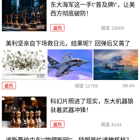
东大海军这一手\"普及牌\"，让美
西方彻底破防！
最热
阅读
23009
美利坚亲自下场救日元，结果呢？回弹后又蔫了
08-04
最热
阅读
11759
科幻片照进了现实，东大机器狼
驮着武器冲锋！
最热
阅读
8143