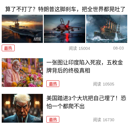
算了不打了？特朗普这脚刹车，把全世界都晃吐了
08-03
最热
阅读
15004
一张图让印度陷入死寂，五枚金
牌背后的终极真相
最热
阅读
10505
美国踏进3个大坑把自己埋了！恐
怕一个都爬不出
最热
阅读
16730