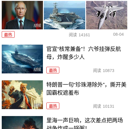
08-04
最热
阅读
14161
官宣“核常兼备”！六爷挂弹反航
母，炸醒多少人
最热
阅读
10873
特朗普一句“珍珠港除外”，撕开美
国霸权遮羞布
最热
阅读
10131
里海一声巨响，这次差点把两场
战争炸成一锅粥！