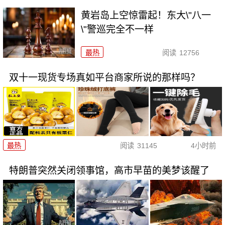
黄岩岛上空惊雷起！东大\"八一
\"警巡完全不一样
最热
阅读
12756
双十一现货专场真如平台商家所说的那样吗？
最热
阅读
31145
4小时前
特朗普突然关闭领事馆，高市早苗的美梦该醒了