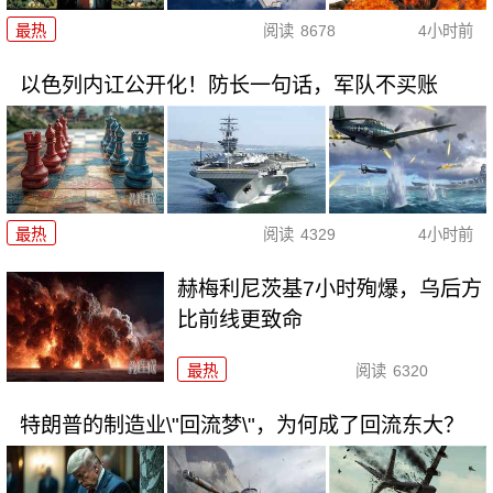
最热
阅读
8678
4小时前
以色列内讧公开化！防长一句话，军队不买账
最热
阅读
4329
4小时前
赫梅利尼茨基7小时殉爆，乌后方
比前线更致命
最热
阅读
6320
特朗普的制造业\"回流梦\"，为何成了回流东大？