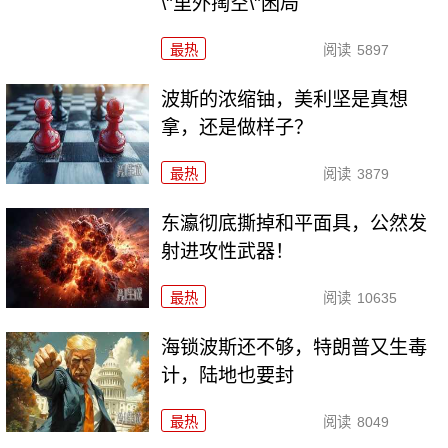
\"里外掏空\"困局
最热
阅读
5897
波斯的浓缩铀，美利坚是真想
拿，还是做样子？
最热
阅读
3879
东瀛彻底撕掉和平面具，公然发
射进攻性武器！
最热
阅读
10635
海锁波斯还不够，特朗普又生毒
计，陆地也要封
最热
阅读
8049