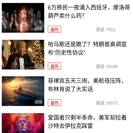
6万移民一夜涌入西班牙，摩洛哥
葫芦卖什么药？
最热
阅读
7551
哈马斯还是跪了？特朗普高调宣
布“历史性协议”
最热
阅读
10188
菲律宾五天三闹，美航母压阵，
布林肯说了大实话
最热
阅读
26572
爱国者只剩半条命，美军却拉着
沙特去伊拉克踩雷