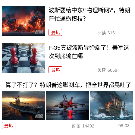
波斯要给中东\"物理断网\"，特朗
普忙递橄榄枝？
最热
阅读
6161
F-35真被波斯导弹端了！美军这
次到底输在哪
最热
阅读
6058
算了不打了？特朗普这脚刹车，把全世界都晃吐了
08-03
最热
阅读
14492