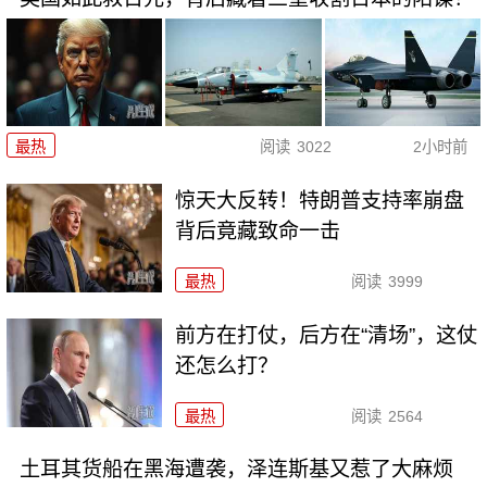
最热
阅读
3022
2小时前
惊天大反转！特朗普支持率崩盘
背后竟藏致命一击
最热
阅读
3999
前方在打仗，后方在“清场”，这仗
还怎么打？
最热
阅读
2564
土耳其货船在黑海遭袭，泽连斯基又惹了大麻烦