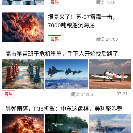
最热
阅读
7516
报复来了！苏-57雷霆一击，
7000吨粮船沉海底
最热
阅读
24788
高市早苗班子危机重重，手下人开始找后路了
07-31
最热
阅读
14285
导弹雨落，F35折翼：中东这盘棋，美利坚咋整