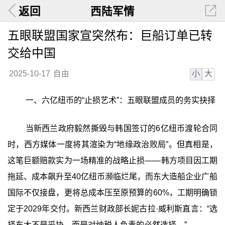
返回
西陆军情
五眼联盟国家宣突然布：巨船订单已转
交给中国
小
大
2025-10-17
自由
一、六亿纽币的“止损艺术”：五眼联盟成员的务实抉择
当新西兰政府毅然撕毁与韩国签订的6亿纽币渡轮合同
时，西方媒体一度将其渲染为“地缘政治败局”。但真相是，
这笔巨额赔款实为一场精准的战略止损——韩方项目因工期
拖延、成本飙升至40亿纽币濒临烂尾，而东大造船企业广船
国际不仅接盘，更将总成本压至原预算的60%，工期明确锁
定于2029年交付。新西兰财政部长妮古拉·威利斯直言：“选
择东大不是妥协，而是对纳税人负责的必然选择。”