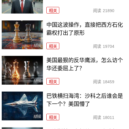
相关
阅读
21890
中国这波操作，直接把西方石化
霸权打出了原形
相关
阅读
19704
美国最狠的反华鹰派，怎么访个
华还委屈上了？
相关
阅读
18459
巴铁横扫海湾：沙科之后谁会是
下一个？美国懵了
相关
阅读
18011