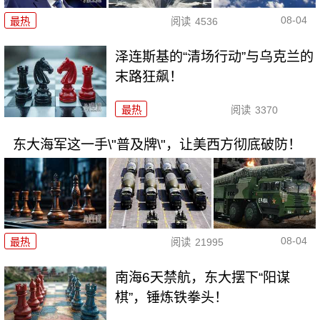
08-04
最热
阅读
4536
泽连斯基的“清场行动”与乌克兰的
末路狂飙！
最热
阅读
3370
东大海军这一手\"普及牌\"，让美西方彻底破防！
08-04
最热
阅读
21995
南海6天禁航，东大摆下“阳谋
棋”，锤炼铁拳头！