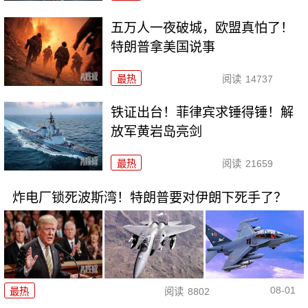
五万人一夜破城，欧盟真怕了！
特朗普拿美国说事
最热
阅读
14737
铁证出台！菲律宾求锤得锤！解
放军黄岩岛亮剑
最热
阅读
21659
炸电厂锁死波斯湾！特朗普要对伊朗下死手了？
08-01
最热
阅读
8802