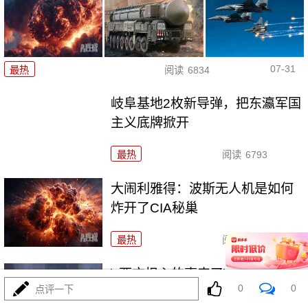
07-31
最热
阅读
6834
岐阜基地2枚新导弹，把东瀛军国
主义底牌掀开
最热
阅读
6793
大闹利雅得：波斯无人机是如何
炸开了CIA秘巢
最热
阅读
13556
\"西方担心的事来了\"？俄强硬派
0
0
点评一下
劝普京动用核武