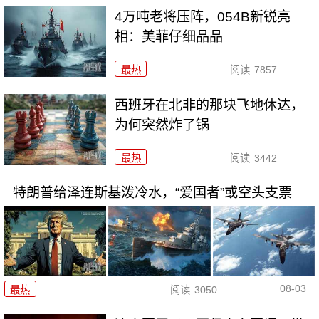
4万吨老将压阵，054B新锐亮
相：美菲仔细品品
最热
阅读
7857
西班牙在北非的那块飞地休达，
为何突然炸了锅
最热
阅读
3442
特朗普给泽连斯基泼冷水，“爱国者”或空头支票
08-03
最热
阅读
3050