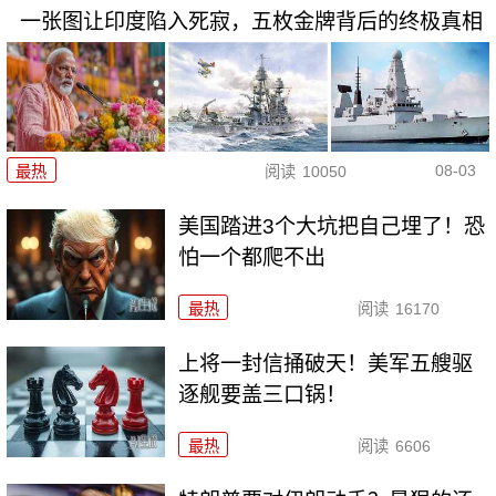
一张图让印度陷入死寂，五枚金牌背后的终极真相
08-03
最热
阅读
10050
美国踏进3个大坑把自己埋了！恐
怕一个都爬不出
最热
阅读
16170
上将一封信捅破天！美军五艘驱
逐舰要盖三口锅！
最热
阅读
6606