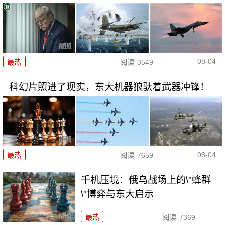
08-04
最热
阅读
3549
科幻片照进了现实，东大机器狼驮着武器冲锋！
08-04
最热
阅读
7659
千机压境：俄乌战场上的\"蜂群
\"博弈与东大启示
最热
阅读
7369