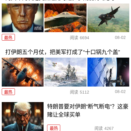
08-02
最热
阅读
6694
打伊朗五个月仗，把美军打成了“十口锅九个盖”
08-02
最热
阅读
5112
特朗普要对伊朗“断气断电”？这豪
赌让全球买单
最热
阅读
4267