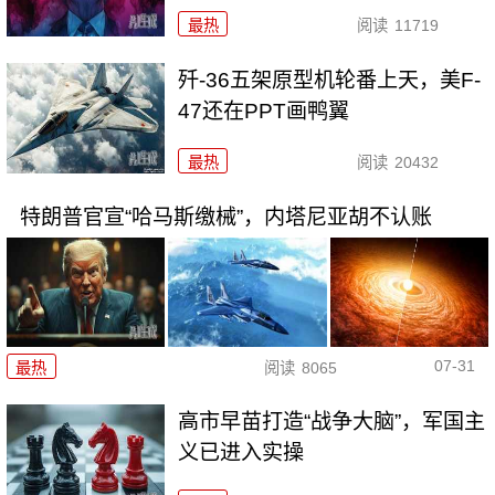
最热
阅读
11719
歼-36五架原型机轮番上天，美F-
47还在PPT画鸭翼
最热
阅读
20432
特朗普官宣“哈马斯缴械”，内塔尼亚胡不认账
07-31
最热
阅读
8065
高市早苗打造“战争大脑”，军国主
义已进入实操