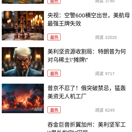
最热
阅读
3790
央视：空警600横空出世，美航母
最强王牌失效
最热
阅读
22025
美利坚资源收割局：特朗普为何
对乌稀土\"摊牌\"
最热
阅读
9717
普京不忍了！俄突破禁忌，猛轰
美资无人机工厂
最热
阅读
8249
吞金巨兽折翼加州：美利坚军工