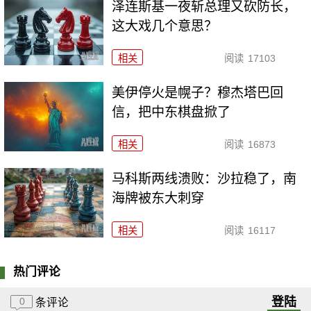
泽连斯基一夜斩总理又砍防长，
这大戏几个意思？
相关
阅读
17103
美伊停火是幌子？穆杰塔巴回
信，把中东棋盘掀了
相关
阅读
16873
马科斯两线溃败：沙拉稳了，南
海牌被东大刺穿
相关
阅读
16117
热门评论
登陆
0
条评论