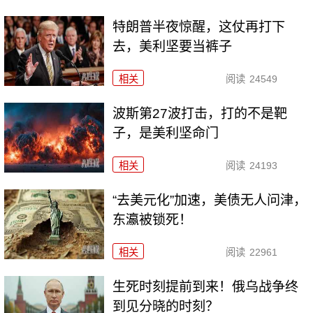
特朗普半夜惊醒，这仗再打下
去，美利坚要当裤子
相关
阅读
24549
波斯第27波打击，打的不是靶
子，是美利坚命门
相关
阅读
24193
“去美元化”加速，美债无人问津，
东瀛被锁死！
相关
阅读
22961
生死时刻提前到来！俄乌战争终
到见分晓的时刻？