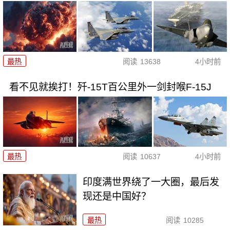
最热
阅读
13638
4小时前
看不见就挨打！歼-15T百公里外一剑封喉F-15J
最热
阅读
10637
4小时前
印度满世界绕了一大圈，最后发
现还是中国好？
最热
阅读
10285