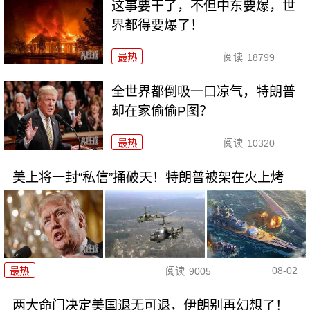
这事要干了，不但中东要爆，世
界都得要爆了！
最热
阅读
18799
全世界都倒吸一口凉气，特朗普
却在家偷偷P图？
最热
阅读
10320
美上将一封“私信”捅破天！特朗普被架在火上烤
08-02
最热
阅读
9005
两大命门决定美国退无可退，伊朗别再幻想了！