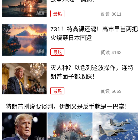
最热
阅读
8011
731！特高课还魂！高市早苗两把
火烧穿日本国运
最热
阅读
4163
灭人种？以色列这波操作，连特
朗普面子都敢踩！
最热
阅读
5669
特朗普刚说要谈判，伊朗又是反手就是一巴掌！