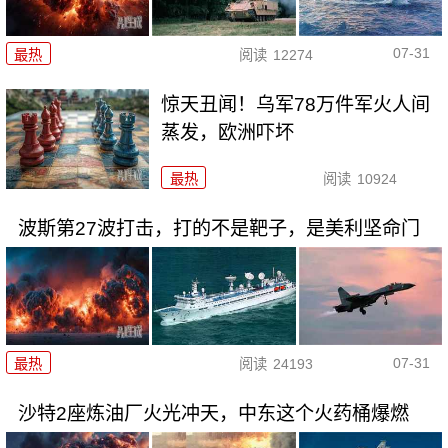
07-31
最热
阅读
12274
惊天丑闻！乌军78万件军火人间
蒸发，欧洲吓坏
最热
阅读
10924
波斯第27波打击，打的不是靶子，是美利坚命门
07-31
最热
阅读
24193
沙特2座炼油厂火光冲天，中东这个火药桶爆燃