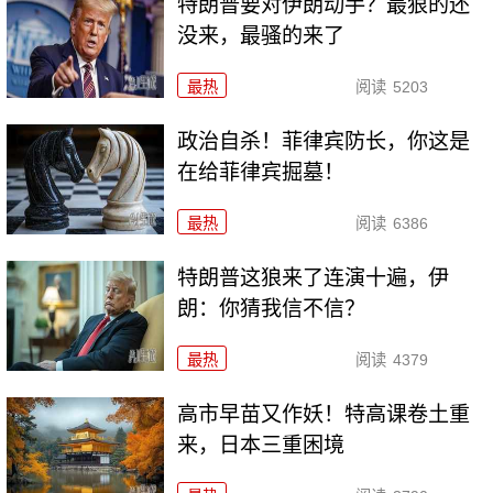
特朗普要对伊朗动手？最狠的还
没来，最骚的来了
最热
阅读
5203
政治自杀！菲律宾防长，你这是
在给菲律宾掘墓！
最热
阅读
6386
特朗普这狼来了连演十遍，伊
朗：你猜我信不信？
最热
阅读
4379
高市早苗又作妖！特高课卷土重
来，日本三重困境