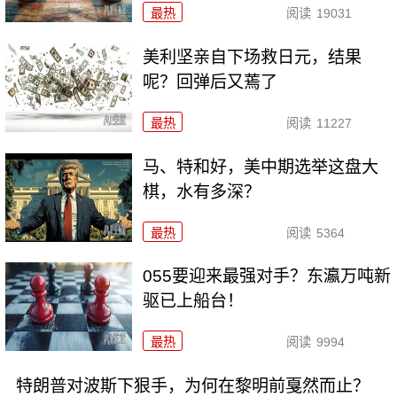
最热
阅读
19031
美利坚亲自下场救日元，结果
呢？回弹后又蔫了
最热
阅读
11227
马、特和好，美中期选举这盘大
棋，水有多深？
最热
阅读
5364
055要迎来最强对手？东瀛万吨新
驱已上船台！
最热
阅读
9994
特朗普对波斯下狠手，为何在黎明前戛然而止？