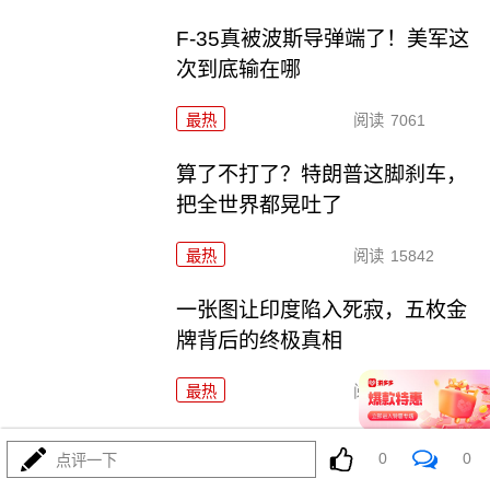
F-35真被波斯导弹端了！美军这
次到底输在哪
最热
阅读
7061
算了不打了？特朗普这脚刹车，
把全世界都晃吐了
最热
阅读
15842
一张图让印度陷入死寂，五枚金
牌背后的终极真相
最热
阅读
10998
上将一封信捅破天！美军五艘驱
0
0
点评一下
逐舰要盖三口锅！