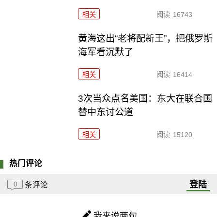
相关
阅读
16743
黄海这出“老将配新王”，把俄罗斯
海军看沉默了
相关
阅读
16414
3次当众点名美国：东大在联合国
替中东讨公道
相关
阅读
15120
热门评论
登陆
0
条评论
我来说两句