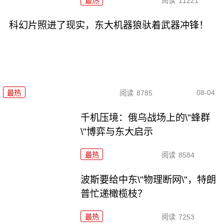
最热
阅读
11221
科幻片照进了现实，东大机器狼驮着武器冲锋！
08-04
最热
阅读
8785
千机压境：俄乌战场上的\"蜂群
\"博弈与东大启示
最热
阅读
8584
波斯要给中东\"物理断网\"，特朗
普忙递橄榄枝？
最热
阅读
7253