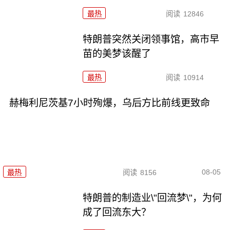
最热
阅读
12846
特朗普突然关闭领事馆，高市早
苗的美梦该醒了
最热
阅读
10914
赫梅利尼茨基7小时殉爆，乌后方比前线更致命
08-05
最热
阅读
8156
特朗普的制造业\"回流梦\"，为何
成了回流东大？