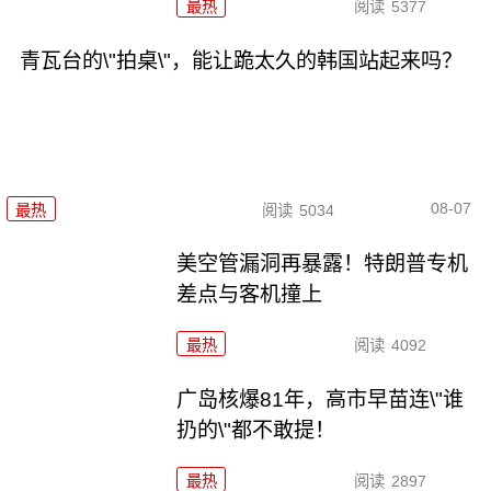
最热
阅读
5377
青瓦台的\"拍桌\"，能让跪太久的韩国站起来吗？
08-07
最热
阅读
5034
美空管漏洞再暴露！特朗普专机
差点与客机撞上
最热
阅读
4092
广岛核爆81年，高市早苗连\"谁
扔的\"都不敢提！
最热
阅读
2897