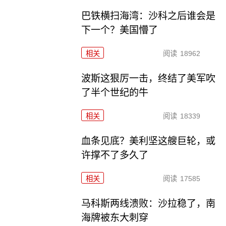
巴铁横扫海湾：沙科之后谁会是
下一个？美国懵了
相关
阅读
18962
波斯这狠厉一击，终结了美军吹
了半个世纪的牛
相关
阅读
18339
血条见底？美利坚这艘巨轮，或
许撑不了多久了
相关
阅读
17585
马科斯两线溃败：沙拉稳了，南
海牌被东大刺穿