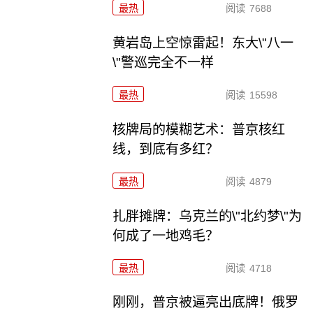
最热
阅读
7688
黄岩岛上空惊雷起！东大\"八一
\"警巡完全不一样
最热
阅读
15598
核牌局的模糊艺术：普京核红
线，到底有多红？
最热
阅读
4879
扎胖摊牌：乌克兰的\"北约梦\"为
何成了一地鸡毛？
最热
阅读
4718
刚刚，普京被逼亮出底牌！俄罗