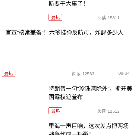
斯要干大事了！
最热
阅读
15811
官宣“核常兼备”！六爷挂弹反航母，炸醒多少人
08-04
最热
阅读
12583
特朗普一句“珍珠港除外”，撕开美
国霸权遮羞布
最热
阅读
11512
里海一声巨响，这次差点把两场
战争炸成一锅粥！