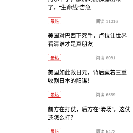
了，“生命线”告急
最热
阅读
11016
美国对巴西下死手，卢拉让世界
看清谁才是真朋友
最热
阅读
8081
美国如此救日元，背后藏着三重
收割日本的阳谋！
最热
阅读
6559
前方在打仗，后方在“清场”，这仗
还怎么打？
最热
阅读
5472