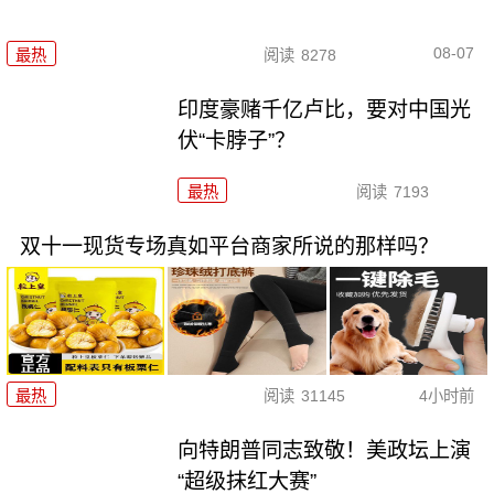
08-07
最热
阅读
8278
印度豪赌千亿卢比，要对中国光
伏“卡脖子”？
最热
阅读
7193
双十一现货专场真如平台商家所说的那样吗？
最热
阅读
31145
4小时前
向特朗普同志致敬！美政坛上演
“超级抹红大赛”