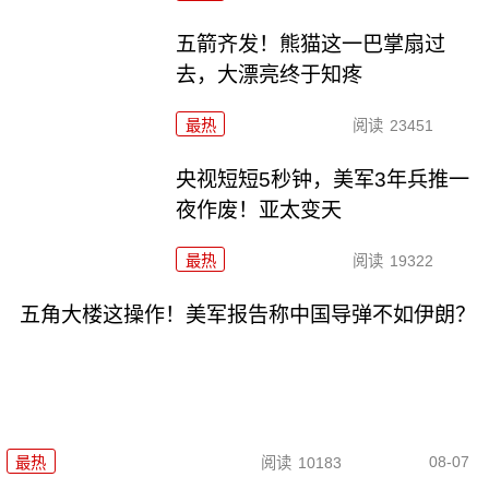
五箭齐发！熊猫这一巴掌扇过
去，大漂亮终于知疼
最热
阅读
23451
央视短短5秒钟，美军3年兵推一
夜作废！亚太变天
最热
阅读
19322
五角大楼这操作！美军报告称中国导弹不如伊朗？
08-07
最热
阅读
10183