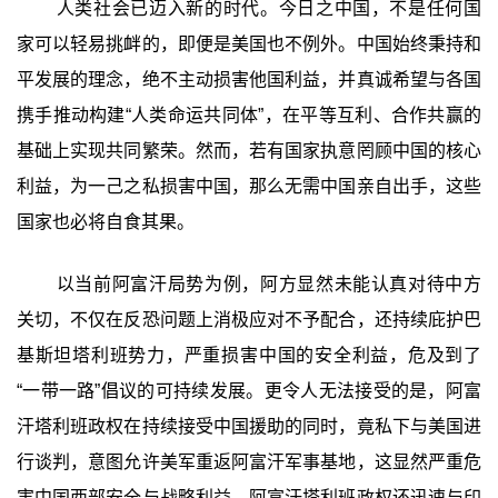
人类社会已迈入新的时代。今日之中国，不是任何国
家可以轻易挑衅的，即便是美国也不例外。中国始终秉持和
平发展的理念，绝不主动损害他国利益，并真诚希望与各国
携手推动构建“人类命运共同体”，在平等互利、合作共赢的
基础上实现共同繁荣。然而，若有国家执意罔顾中国的核心
利益，为一己之私损害中国，那么无需中国亲自出手，这些
国家也必将自食其果。
以当前阿富汗局势为例，阿方显然未能认真对待中方
关切，不仅在反恐问题上消极应对不予配合，还持续庇护巴
基斯坦塔利班势力，严重损害中国的安全利益，危及到了
“一带一路”倡议的可持续发展。更令人无法接受的是，阿富
汗塔利班政权在持续接受中国援助的同时，竟私下与美国进
行谈判，意图允许美军重返阿富汗军事基地，这显然严重危
害中国西部安全与战略利益。阿富汗塔利班政权还迅速与印