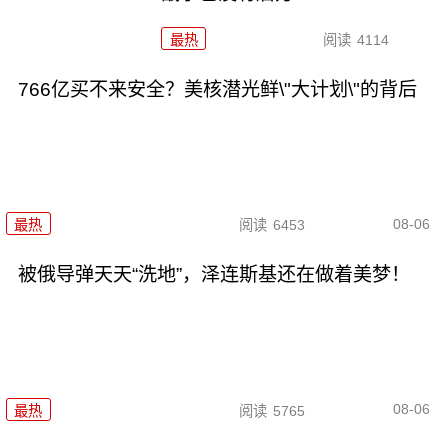
最热
阅读
4114
766亿买不来安全？美核潜光鲜\"大计划\"的背后
08-06
最热
阅读
6453
被俄导弹天天“洗地”，泽连斯基还在做着美梦！
08-06
最热
阅读
5765