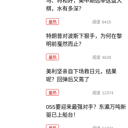
马、特和好，美中期选举这盘大
棋，水有多深？
最热
阅读
6415
特朗普对波斯下狠手，为何在黎
明前戛然而止？
最热
阅读
4628
美利坚亲自下场救日元，结果
呢？回弹后又蔫了
最热
阅读
12374
055要迎来最强对手？东瀛万吨新
驱已上船台！