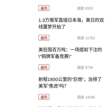
最热
阅读
8320
1.3万俄军直插日本海，美日的双
线噩梦开始了
最热
阅读
11752
美狂囤百万吨：一场提前下注的
\"铜牌军备竞赛\"
最热
阅读
9739
射程1800公里的“巨炮”，治得了
美军“焦虑”吗？
最热
阅读
14248