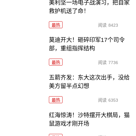
美利坚一场电子战演习，把自家
救护机送了命！
最热
阅读
8423
莫迪开大！砸碎印军17个司令
部，重组指挥结构
最热
阅读
7736
五箭齐发：东大这次出手，没给
美方留半点幻想
最热
阅读
6353
红海惊涛！沙特摆开大棋局，猫
鼠游戏才刚开场