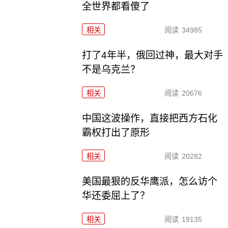
全世界都看傻了
相关
阅读
34985
打了4年半，俄回过神，最大对手
不是乌克兰？
相关
阅读
20676
中国这波操作，直接把西方石化
霸权打出了原形
相关
阅读
20282
美国最狠的反华鹰派，怎么访个
华还委屈上了？
相关
阅读
19135