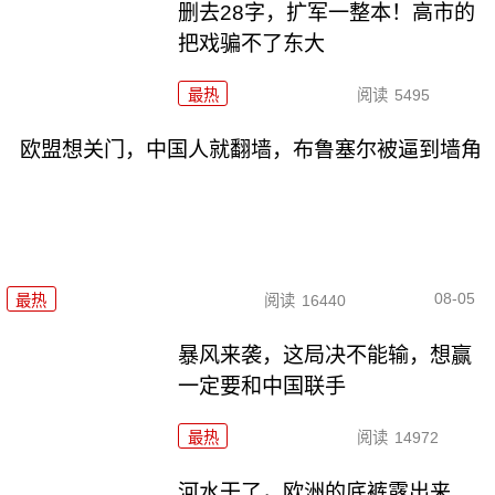
删去28字，扩军一整本！高市的
把戏骗不了东大
最热
阅读
5495
欧盟想关门，中国人就翻墙，布鲁塞尔被逼到墙角
08-05
最热
阅读
16440
暴风来袭，这局决不能输，想赢
一定要和中国联手
最热
阅读
14972
河水干了，欧洲的底裤露出来