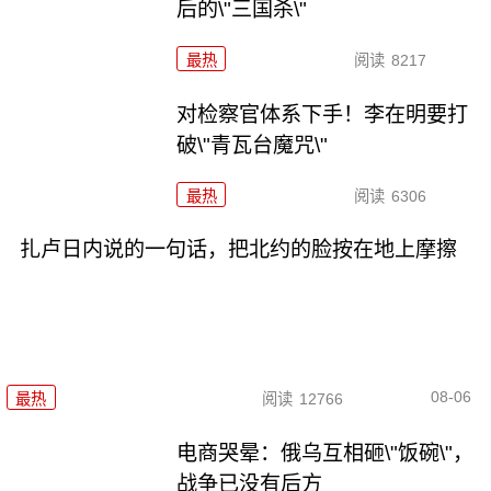
后的\"三国杀\"
最热
阅读
8217
对检察官体系下手！李在明要打
破\"青瓦台魔咒\"
最热
阅读
6306
扎卢日内说的一句话，把北约的脸按在地上摩擦
08-06
最热
阅读
12766
电商哭晕：俄乌互相砸\"饭碗\"，
战争已没有后方