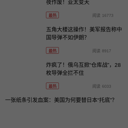
夜作废！亚太变天
最热
阅读
16773
五角大楼这操作！美军报告称中
国导弹不如伊朗？
最热
阅读
8917
炸疯了！俄乌互掀“仓库战”，28
枚导弹全拦不住
最热
阅读
6033
一张纸条引发血案：美国为何要替日本“托底”？