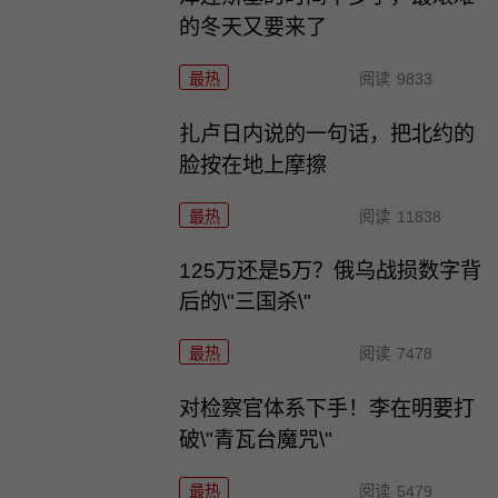
的冬天又要来了
最热
阅读
9833
扎卢日内说的一句话，把北约的
脸按在地上摩擦
最热
阅读
11838
125万还是5万？俄乌战损数字背
后的\"三国杀\"
最热
阅读
7478
对检察官体系下手！李在明要打
破\"青瓦台魔咒\"
最热
阅读
5479