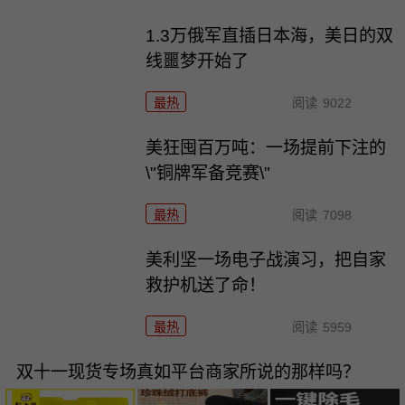
1.3万俄军直插日本海，美日的双
线噩梦开始了
最热
阅读
9022
美狂囤百万吨：一场提前下注的
\"铜牌军备竞赛\"
最热
阅读
7098
美利坚一场电子战演习，把自家
救护机送了命！
最热
阅读
5959
双十一现货专场真如平台商家所说的那样吗？