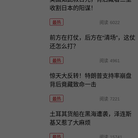
收割日本的阳谋！
最热
阅读
6022
前方在打仗，后方在“清场”，这仗
还怎么打？
最热
阅读
4961
惊天大反转！特朗普支持率崩盘
背后竟藏致命一击
最热
阅读
7221
土耳其货船在黑海遭袭，泽连斯
基又惹了大麻烦
最热
阅读
15741