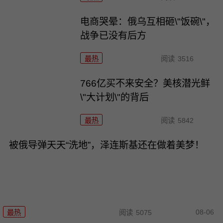
电商哭晕：俄乌互相砸\"饭碗\"，
战争已没有后方
最热
阅读
3516
766亿买不来安全？美核潜光鲜
\"大计划\"的背后
最热
阅读
5842
被俄导弹天天“洗地”，泽连斯基还在做着美梦！
08-06
最热
阅读
5075