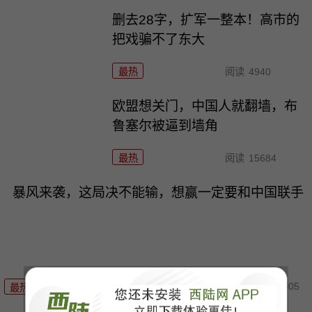
删去28字，扩军一整本！高市的
把戏骗不了东大
最热
阅读
4940
欧盟想关门，中国人就翻墙，布
鲁塞尔被逼到墙角
最热
阅读
15684
暴风来袭，这局决不能输，想赢一定要和中国联手
08-05
最热
阅读
14226