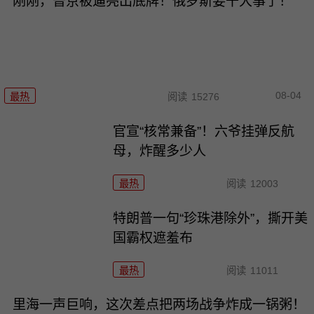
刚刚，普京被逼亮出底牌！俄罗斯要干大事了！
08-04
最热
阅读
15276
官宣“核常兼备”！六爷挂弹反航
母，炸醒多少人
最热
阅读
12003
特朗普一句“珍珠港除外”，撕开美
国霸权遮羞布
最热
阅读
11011
里海一声巨响，这次差点把两场战争炸成一锅粥！