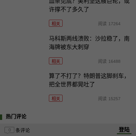
血条见底？美利坚这艘巨轮，或
许撑不了多久了
相关
阅读
17264
马科斯两线溃败：沙拉稳了，南
海牌被东大刺穿
相关
阅读
16488
算了不打了？特朗普这脚刹车，
把全世界都晃吐了
相关
阅读
15257
热门评论
登陆
0
条评论