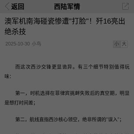
返回
西陆军情
澳军机南海碰瓷惨遭"打脸"！歼16亮出
绝杀技
小
大
2025-10-30
小鸟
而这次西沙交锋更显诡异。有三个细节特别值得玩
味：
第一，时机选择在菲律宾挑衅失败后的真空期，明显
是想打时间差；
第二，航线直指西沙核心领空，绝非所谓的"误入"；