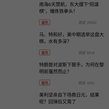
南海6天禁航，东大摆下“阳谋
棋”，锤炼铁拳头！
最热
阅读
20552
马、特和好，美中期选举这盘大
棋，水有多深？
最热
阅读
6018
特朗普对波斯下狠手，为何在黎
明前戛然而止？
最热
阅读
4201
美利坚亲自下场救日元，结果
呢？回弹后又蔫了