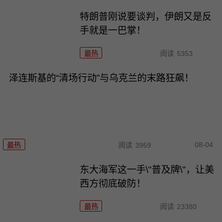
特朗普刚说要谈判，伊朗又是反
手就是一巴掌！
最热
阅读
5353
泽连斯基的“清场行动”与乌克兰的末路狂飙！
08-04
最热
阅读
3959
东大海军这一手\"普及牌\"，让美
西方彻底破防！
最热
阅读
23380