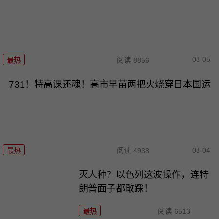
08-05
最热
阅读
8856
731！特高课还魂！高市早苗两把火烧穿日本国运
08-04
最热
阅读
4938
灭人种？以色列这波操作，连特
朗普面子都敢踩！
最热
阅读
6513