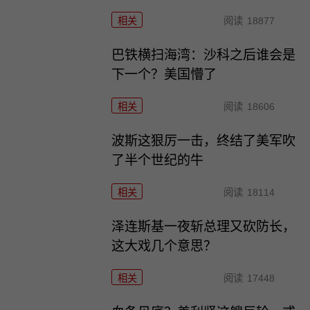
相关
阅读
18877
巴铁横扫海湾：沙科之后谁会是
下一个？美国懵了
相关
阅读
18606
波斯这狠厉一击，终结了美军吹
了半个世纪的牛
相关
阅读
18114
泽连斯基一夜斩总理又砍防长，
这大戏几个意思？
相关
阅读
17448