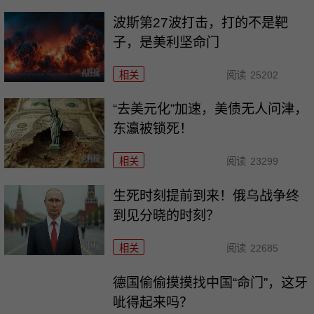
波斯第27波打击，打的不是靶
子，是美利坚命门
相关
阅读
25202
“去美元化”加速，美债无人问津，
东瀛被锁死！
相关
阅读
23299
生死时刻提前到来！俄乌战争终
到见分晓的时刻？
相关
阅读
22685
德国偷偷摸摸找中国“命门”，这牙
呲得起来吗？