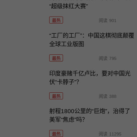
“超级抹红大赛”
最热
阅读
901
“工厂的工厂”：中国这棋彻底颠覆
全球工业版图
最热
阅读
795
印度豪赌千亿卢比，要对中国光
伏“卡脖子”？
最热
阅读
388
射程1800公里的“巨炮”，治得了
美军“焦虑”吗？
最热
阅读
11295