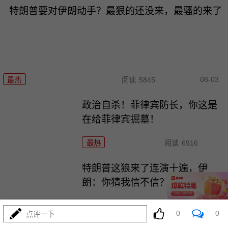
特朗普要对伊朗动手？最狠的还没来，最骚的来了
08-03
最热
阅读
5845
政治自杀！菲律宾防长，你这是
在给菲律宾掘墓！
最热
阅读
6916
特朗普这狼来了连演十遍，伊
朗：你猜我信不信？
最热
阅读
5067
0
0
点评一下