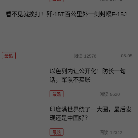
看不见就挨打！歼-15T百公里外一剑封喉F-15J
08-05
最热
阅读
12578
以色列内讧公开化！防长一句
话，军队不买账
最热
阅读
5620
印度满世界绕了一大圈，最后发
现还是中国好？
最热
阅读
12342