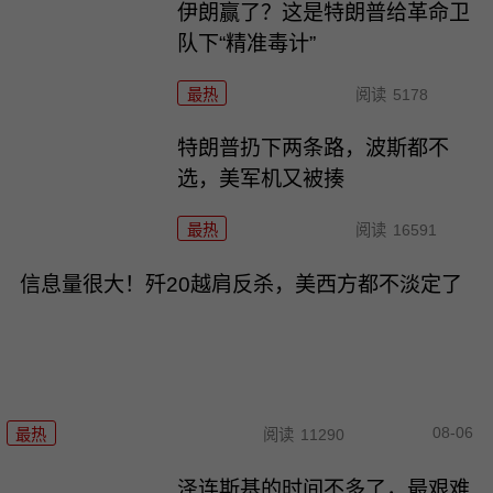
伊朗赢了？这是特朗普给革命卫
队下“精准毒计”
最热
阅读
5178
特朗普扔下两条路，波斯都不
选，美军机又被揍
最热
阅读
16591
信息量很大！歼20越肩反杀，美西方都不淡定了
08-06
最热
阅读
11290
泽连斯基的时间不多了，最艰难