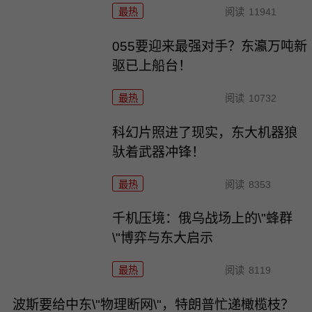
最热
阅读
11941
055要迎来最强对手？东瀛万吨新
驱已上船台！
最热
阅读
10732
科幻片照进了现实，东大机器狼
驮着武器冲锋！
最热
阅读
8353
千机压境：俄乌战场上的\"蜂群
\"博弈与东大启示
最热
阅读
8119
波斯要给中东\"物理断网\"，特朗普忙递橄榄枝？