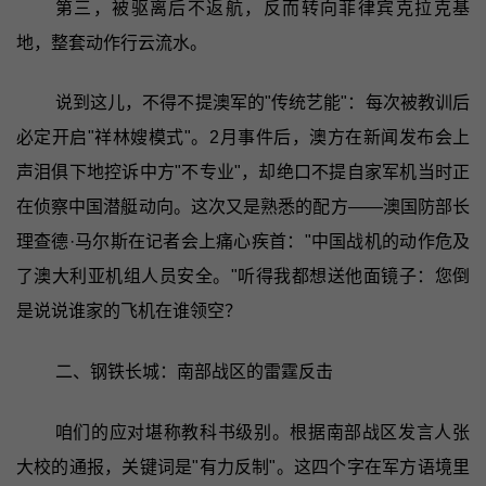
第三，被驱离后不返航，反而转向菲律宾克拉克基
地，整套动作行云流水。
说到这儿，不得不提澳军的"传统艺能"：每次被教训后
必定开启"祥林嫂模式"。2月事件后，澳方在新闻发布会上
声泪俱下地控诉中方"不专业"，却绝口不提自家军机当时正
在侦察中国潜艇动向。这次又是熟悉的配方——澳国防部长
理查德·马尔斯在记者会上痛心疾首："中国战机的动作危及
了澳大利亚机组人员安全。"听得我都想送他面镜子：您倒
是说说谁家的飞机在谁领空？
二、钢铁长城：南部战区的雷霆反击
咱们的应对堪称教科书级别。根据南部战区发言人张
大校的通报，关键词是"有力反制"。这四个字在军方语境里