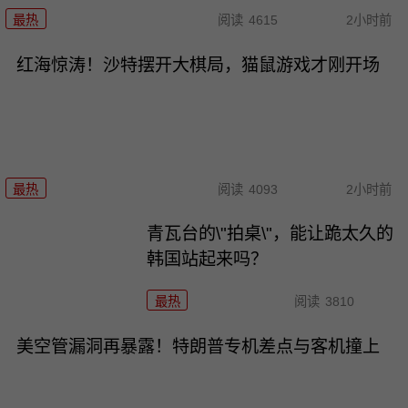
最热
阅读
4615
2小时前
红海惊涛！沙特摆开大棋局，猫鼠游戏才刚开场
最热
阅读
4093
2小时前
青瓦台的\"拍桌\"，能让跪太久的
韩国站起来吗？
最热
阅读
3810
美空管漏洞再暴露！特朗普专机差点与客机撞上