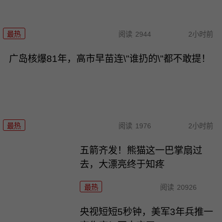
最热
阅读
2944
2小时前
广岛核爆81年，高市早苗连\"谁扔的\"都不敢提！
最热
阅读
1976
2小时前
五箭齐发！熊猫这一巴掌扇过
去，大漂亮终于知疼
最热
阅读
20926
央视短短5秒钟，美军3年兵推一