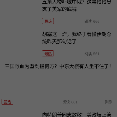
五角大楼吓唬中俄？这事恰恰暴
露了美军的底裤
最热
阅读
666
胡塞这一炸，我终于看懂伊朗总
统昨天那句话了
最热
阅读
561
三国歃血为盟剑指何方？中东大棋有人坐不住了！
最热
阅读
601
刚刚
向特朗普同志致敬！美政坛上演