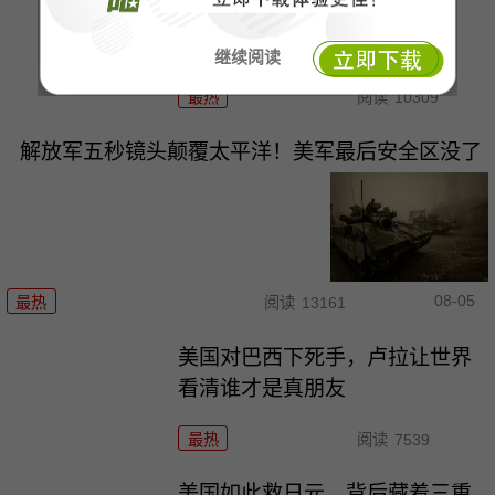
河水干了，欧洲的底裤露出来
了，“生命线”告急
继续阅读
最热
阅读
10309
解放军五秒镜头颠覆太平洋！美军最后安全区没了
08-05
最热
阅读
13161
美国对巴西下死手，卢拉让世界
看清谁才是真朋友
最热
阅读
7539
美国如此救日元，背后藏着三重