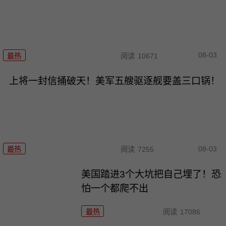
08-03
最热
阅读
10671
上将一封信捅破天！美军五艘驱逐舰要盖三口锅！
08-03
最热
阅读
7255
美国踏进3个大坑把自己埋了！恐
怕一个都爬不出
最热
阅读
17086