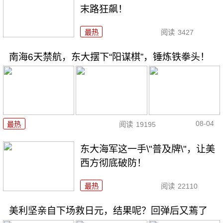
末路狂飙！
最热
阅读
3427
南海6天禁航，东大摆下“阳谋棋”，锤炼铁拳头！
08-04
最热
阅读
19195
东大海军这一手\"普及牌\"，让美
西方彻底破防！
最热
阅读
22110
美利坚亲自下场救日元，结果呢？回弹后又蔫了