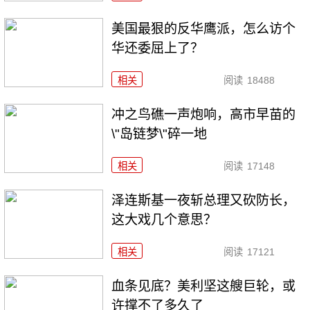
美国最狠的反华鹰派，怎么访个
华还委屈上了？
相关
阅读
18488
冲之鸟礁一声炮响，高市早苗的
\"岛链梦\"碎一地
相关
阅读
17148
泽连斯基一夜斩总理又砍防长，
这大戏几个意思？
相关
阅读
17121
血条见底？美利坚这艘巨轮，或
许撑不了多久了