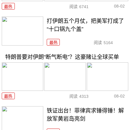
08-02
最热
阅读
6741
打伊朗五个月仗，把美军打成了
“十口锅九个盖”
最热
阅读
5164
特朗普要对伊朗“断气断电”？这豪赌让全球买单
08-02
最热
阅读
4313
铁证出台！菲律宾求锤得锤！解
放军黄岩岛亮剑