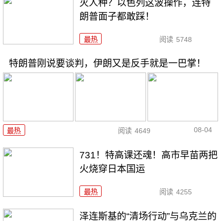
灭人种？以色列这波操作，连特
朗普面子都敢踩！
最热
阅读
5748
特朗普刚说要谈判，伊朗又是反手就是一巴掌！
08-04
最热
阅读
4649
731！特高课还魂！高市早苗两把
火烧穿日本国运
最热
阅读
4255
泽连斯基的“清场行动”与乌克兰的