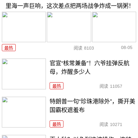
里海一声巨响，这次差点把两场战争炸成一锅粥！
08-05
最热
阅读
8103
官宣“核常兼备”！六爷挂弹反航
母，炸醒多少人
最热
阅读
11057
特朗普一句“珍珠港除外”，撕开美
国霸权遮羞布
最热
阅读
10271