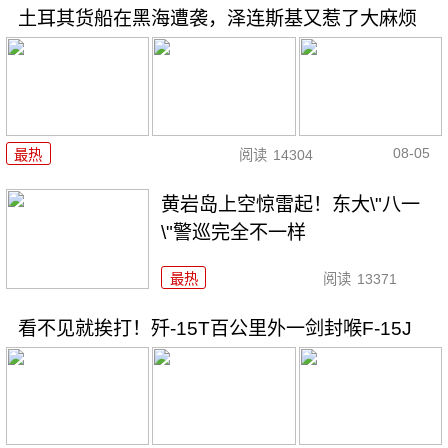
土耳其货船在黑海遭袭，泽连斯基又惹了大麻烦
08-05
最热
阅读
14304
黄岩岛上空惊雷起！东大\"八一
\"警巡完全不一样
最热
阅读
13371
看不见就挨打！歼-15T百公里外一剑封喉F-15J