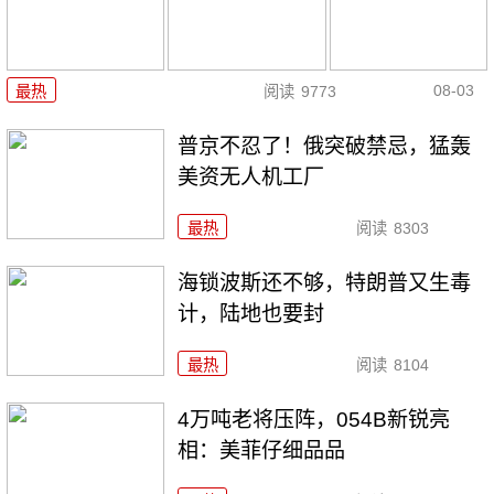
08-03
最热
阅读
9773
普京不忍了！俄突破禁忌，猛轰
美资无人机工厂
最热
阅读
8303
海锁波斯还不够，特朗普又生毒
计，陆地也要封
最热
阅读
8104
4万吨老将压阵，054B新锐亮
相：美菲仔细品品