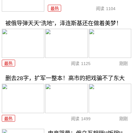
最热
阅读
1104
被俄导弹天天“洗地”，泽连斯基还在做着美梦！
最热
阅读
1125
刚刚
删去28字，扩军一整本！高市的把戏骗不了东大
最热
阅读
1499
刚刚