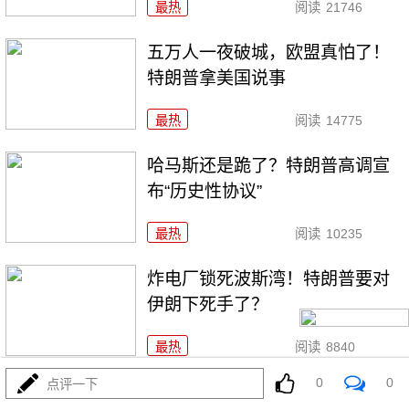
最热
阅读
21746
五万人一夜破城，欧盟真怕了！
特朗普拿美国说事
最热
阅读
14775
哈马斯还是跪了？特朗普高调宣
布“历史性协议”
最热
阅读
10235
炸电厂锁死波斯湾！特朗普要对
伊朗下死手了？
最热
阅读
8840
0
0
点评一下
6万移民一夜涌入西班牙，摩洛哥葫芦卖什么药？