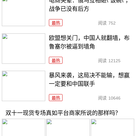
电商哭晕：俄乌互相砸\"饭碗\"，
战争已没有后方
最热
阅读
752
欧盟想关门，中国人就翻墙，布
鲁塞尔被逼到墙角
最热
阅读
12125
暴风来袭，这局决不能输，想赢
一定要和中国联手
最热
阅读
10646
双十一现货专场真如平台商家所说的那样吗？