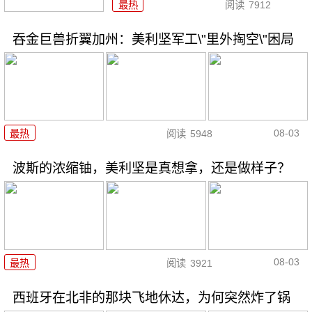
最热
阅读
7912
吞金巨兽折翼加州：美利坚军工\"里外掏空\"困局
08-03
最热
阅读
5948
波斯的浓缩铀，美利坚是真想拿，还是做样子？
08-03
最热
阅读
3921
西班牙在北非的那块飞地休达，为何突然炸了锅