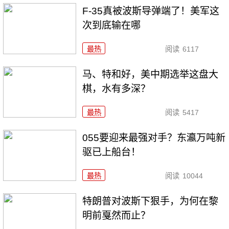
F-35真被波斯导弹端了！美军这
次到底输在哪
最热
阅读
6117
马、特和好，美中期选举这盘大
棋，水有多深？
最热
阅读
5417
055要迎来最强对手？东瀛万吨新
驱已上船台！
最热
阅读
10044
特朗普对波斯下狠手，为何在黎
明前戛然而止？