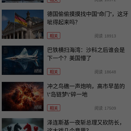
德国偷偷摸摸找中国“命门”，这牙
呲得起来吗？
相关
阅读
18913
巴铁横扫海湾：沙科之后谁会是
下一个？美国懵了
相关
阅读
18648
冲之鸟礁一声炮响，高市早苗的
\"岛链梦\"碎一地
相关
阅读
17509
泽连斯基一夜斩总理又砍防长，
这大戏几个意思？