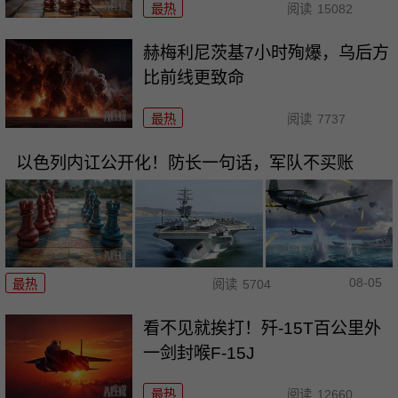
最热
阅读
15082
赫梅利尼茨基7小时殉爆，乌后方
比前线更致命
最热
阅读
7737
以色列内讧公开化！防长一句话，军队不买账
08-05
最热
阅读
5704
看不见就挨打！歼-15T百公里外
一剑封喉F-15J
最热
阅读
12660