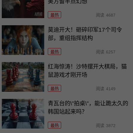
美方留半点幻想
最热
阅读
4687
莫迪开大！砸碎印军17个司令
部，重组指挥结构
最热
阅读
6257
红海惊涛！沙特摆开大棋局，猫
鼠游戏才刚开场
最热
阅读
4149
青瓦台的\"拍桌\"，能让跪太久的
韩国站起来吗？
最热
阅读
3872