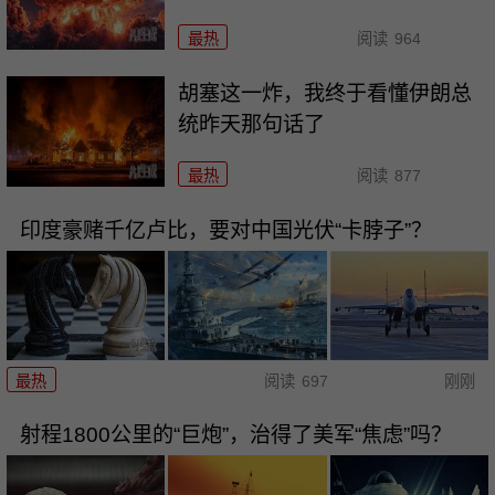
最热
阅读
964
胡塞这一炸，我终于看懂伊朗总
统昨天那句话了
最热
阅读
877
印度豪赌千亿卢比，要对中国光伏“卡脖子”？
最热
阅读
697
刚刚
射程1800公里的“巨炮”，治得了美军“焦虑”吗？