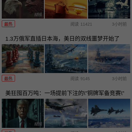
最热
阅读
11421
3小时前
1.3万俄军直插日本海，美日的双线噩梦开始了
最热
阅读
9145
3小时前
美狂囤百万吨：一场提前下注的\"铜牌军备竞赛\"