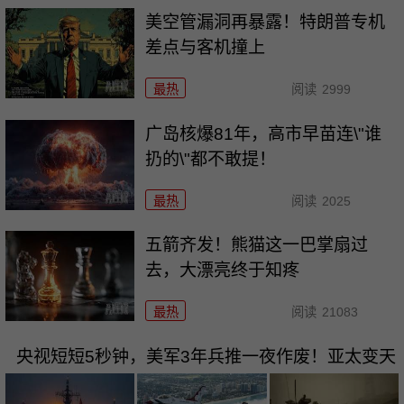
美空管漏洞再暴露！特朗普专机
差点与客机撞上
最热
阅读
2999
广岛核爆81年，高市早苗连\"谁
扔的\"都不敢提！
最热
阅读
2025
五箭齐发！熊猫这一巴掌扇过
去，大漂亮终于知疼
最热
阅读
21083
央视短短5秒钟，美军3年兵推一夜作废！亚太变天