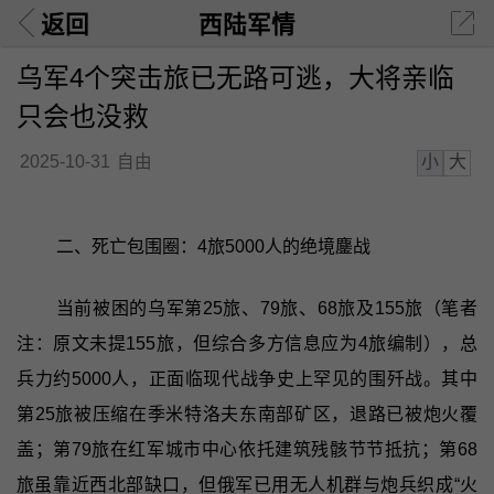
返回
西陆军情
乌军4个突击旅已无路可逃，大将亲临
只会也没救
小
大
2025-10-31
自由
二、死亡包围圈：4旅5000人的绝境鏖战
当前被困的乌军第25旅、79旅、68旅及155旅（笔者
注：原文未提155旅，但综合多方信息应为4旅编制），总
兵力约5000人，正面临现代战争史上罕见的围歼战。其中
第25旅被压缩在季米特洛夫东南部矿区，退路已被炮火覆
盖；第79旅在红军城市中心依托建筑残骸节节抵抗；第68
旅虽靠近西北部缺口，但俄军已用无人机群与炮兵织成“火