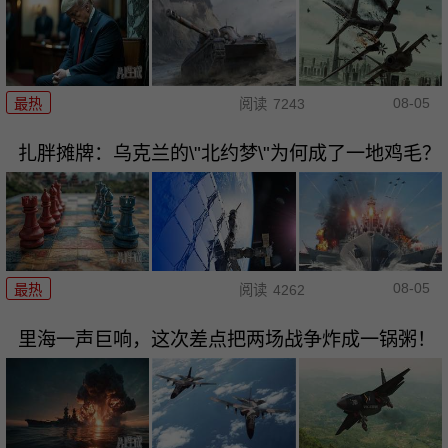
08-05
最热
阅读
7243
扎胖摊牌：乌克兰的\"北约梦\"为何成了一地鸡毛？
08-05
最热
阅读
4262
里海一声巨响，这次差点把两场战争炸成一锅粥！