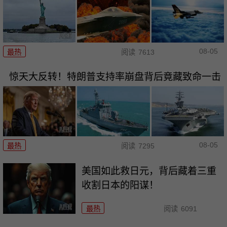
08-05
最热
阅读
7613
惊天大反转！特朗普支持率崩盘背后竟藏致命一击
08-05
最热
阅读
7295
美国如此救日元，背后藏着三重
收割日本的阳谋！
最热
阅读
6091