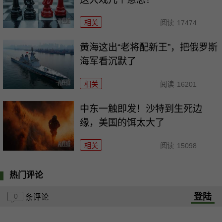
相关
阅读
17474
黄海这出“老将配新王”，把俄罗斯
海军看沉默了
相关
阅读
16201
中东一触即发！沙特到生死边
缘，美国的饵太大了
相关
阅读
15098
热门评论
登陆
0
条评论