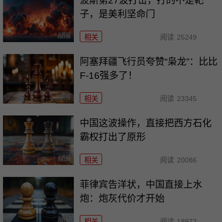
波斯第27波打击，打的不是靶
子，是美利坚命门
相关
阅读
25249
阿塞拜疆飞行员夸赞“枭龙”：比比
F-16强多了！
相关
阅读
23345
中国这波操作，直接把西方石化
霸权打出了原形
相关
阅读
20086
菲律宾告洋状，中国直接上水
炮：炮灰代价才开始
相关
阅读
18972