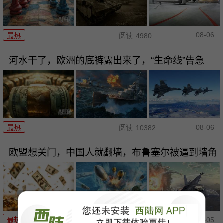
08-06
最热
阅读
4980
河水干了，欧洲的底裤露出来了，“生命线”告急
08-06
最热
阅读
10382
欧盟想关门，中国人就翻墙，布鲁塞尔被逼到墙角
08-05
最热
阅读
15764