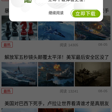
暴风来袭，这局决不能输，想赢一定要和中国联手
继续阅读
08-05
最热
阅读
14305
解放军五秒镜头颠覆太平洋！美军最后安全区没了
08-05
最热
阅读
13241
美国对巴西下死手，卢拉让世界看清谁才是真朋友