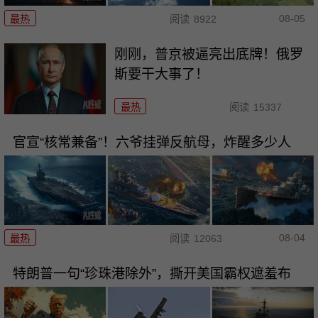
08-05
最热
阅读
8922
刚刚，普京被逼亮出底牌！俄罗
斯要干大事了！
最热
阅读
15337
官宣“核常兼备”！六爷挂弹反航母，炸醒多少人
08-04
最热
阅读
12063
特朗普一句“珍珠港除外”，撕开美国霸权遮羞布