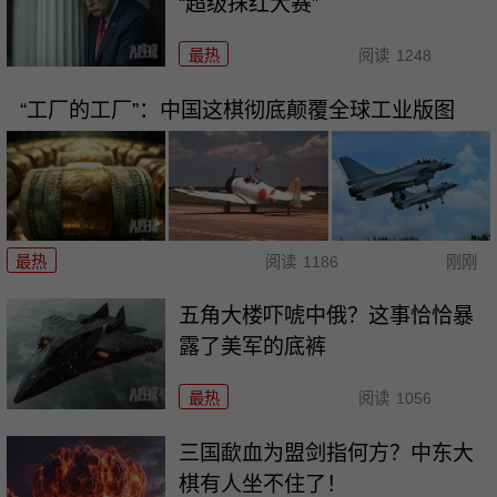
“超级抹红大赛”
最热
阅读
1248
“工厂的工厂”：中国这棋彻底颠覆全球工业版图
最热
阅读
1186
刚刚
五角大楼吓唬中俄？这事恰恰暴
露了美军的底裤
最热
阅读
1056
三国歃血为盟剑指何方？中东大
棋有人坐不住了！