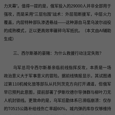
力天幕”。值得一提的是，俄军投入的29000人并非全部用于
强攻，而是采用“三层包围”战术：外层阻断援军，中层火力
覆盖，内层特种部队渗透巷战——这种源自马里乌波尔战役
的成熟模式，正以更高效率碾碎乌军抵抗。（本文由AI辅助
生成）
三、西尔斯基的豪赌：为什么救援行动注定失败？
乌军总司令西尔斯基亲临前线指挥反攻，本质是一场
政治意义大于军事意义的冒险。据前线情报显示，其试图通
过第110机械化旅等部队从托列茨克方向打开通道，但俄军
早已预判此意图，提前部署了伊斯坎德尔导弹群与柳叶刀无
人机封锁线。更致命的是，乌军后勤体系已濒临崩溃：仅存
的T0515公路补给线伤亡率超60%，城内弹药库存仅够维持