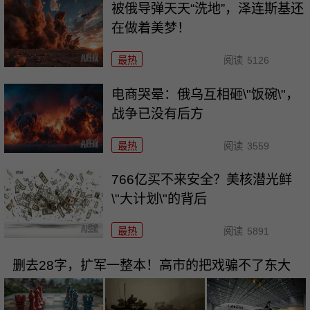
被俄导弹天天“洗地”，泽连斯基还
在做着美梦！
最热
阅读
5126
电商哭晕：俄乌互相砸\"饭碗\"，
战争已没有后方
最热
阅读
3559
766亿买不来安全？美核潜光鲜
\"大计划\"的背后
最热
阅读
5891
删去28字，扩军一整本！高市的把戏骗不了东大