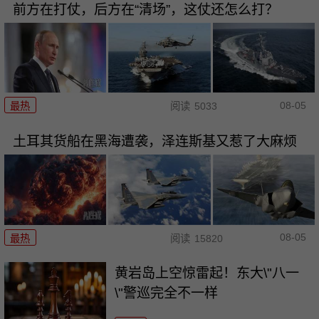
前方在打仗，后方在“清场”，这仗还怎么打？
08-05
最热
阅读
5033
土耳其货船在黑海遭袭，泽连斯基又惹了大麻烦
08-05
最热
阅读
15820
黄岩岛上空惊雷起！东大\"八一
\"警巡完全不一样