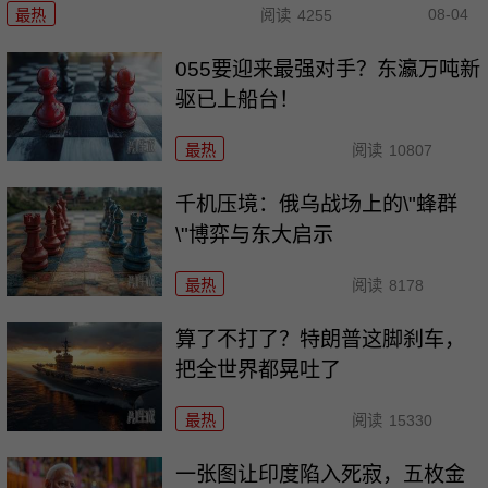
08-04
最热
阅读
4255
055要迎来最强对手？东瀛万吨新
驱已上船台！
最热
阅读
10807
千机压境：俄乌战场上的\"蜂群
\"博弈与东大启示
最热
阅读
8178
算了不打了？特朗普这脚刹车，
把全世界都晃吐了
最热
阅读
15330
一张图让印度陷入死寂，五枚金