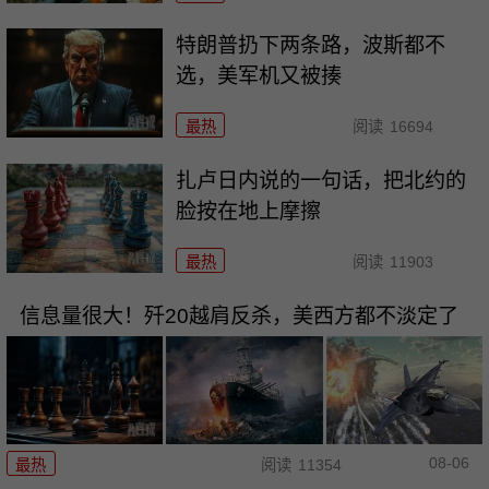
特朗普扔下两条路，波斯都不
选，美军机又被揍
最热
阅读
16694
扎卢日内说的一句话，把北约的
脸按在地上摩擦
最热
阅读
11903
信息量很大！歼20越肩反杀，美西方都不淡定了
08-06
最热
阅读
11354