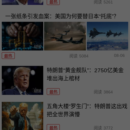
最热
阅读
5261
一张纸条引发血案：美国为何要替日本“托底”？
08-06
最热
阅读
5084
特朗普“黄金舰队”：2750亿美金
堆出海上棺材
最热
阅读
3864
五角大楼“罗生门”：特朗普这出戏
把全世界演懵
最热
阅读
3772