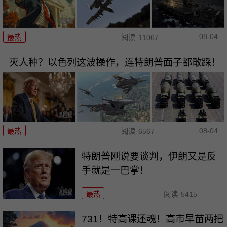
08-04
最热
阅读
11067
灭人种？以色列这波操作，连特朗普面子都敢踩！
08-04
最热
阅读
6567
特朗普刚说要谈判，伊朗又是反
手就是一巴掌！
最热
阅读
5415
731！特高课还魂！高市早苗两把