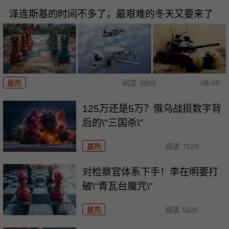
泽连斯基的时间不多了，最艰难的冬天又要来了
08-06
最热
阅读
9909
125万还是5万？俄乌战损数字背
后的\"三国杀\"
最热
阅读
7529
对检察官体系下手！李在明要打
破\"青瓦台魔咒\"
最热
阅读
5535