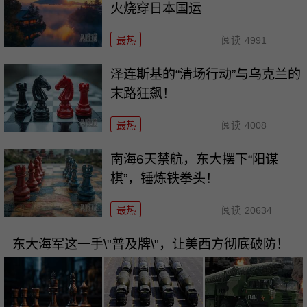
火烧穿日本国运
最热
阅读
4991
泽连斯基的“清场行动”与乌克兰的
末路狂飙！
最热
阅读
4008
南海6天禁航，东大摆下“阳谋
棋”，锤炼铁拳头！
最热
阅读
20634
东大海军这一手\"普及牌\"，让美西方彻底破防！