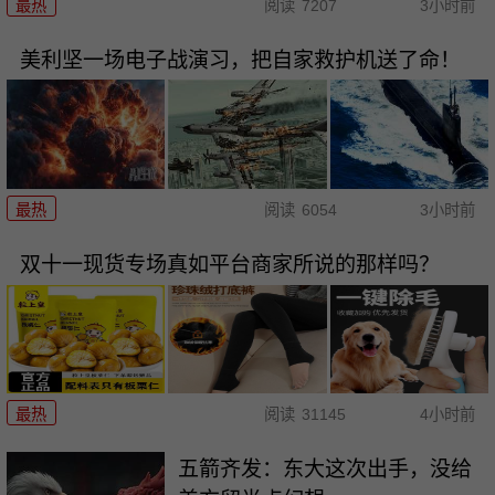
最热
阅读
7207
3小时前
美利坚一场电子战演习，把自家救护机送了命！
最热
阅读
6054
3小时前
双十一现货专场真如平台商家所说的那样吗？
最热
阅读
31145
4小时前
五箭齐发：东大这次出手，没给