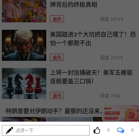
牌背后的终极真相
最热
阅读
10719
美国踏进3个大坑把自己埋了！恐
怕一个都爬不出
最热
阅读
17176
上将一封信捅破天！美军五艘驱
逐舰要盖三口锅！
最热
阅读
7304
特朗普要对伊朗动手？最狠的还没来，最骚的来了
0
0
点评一下