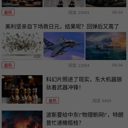
08-04
最热
阅读
23491
美利坚亲自下场救日元，结果呢？回弹后又蔫了
08-04
最热
阅读
12004
科幻片照进了现实，东大机器狼
驮着武器冲锋！
最热
阅读
8409
波斯要给中东\"物理断网\"，特朗
普忙递橄榄枝？