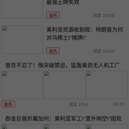
最强王牌失效
最热
阅读
23078
美利坚资源收割局：特朗普为何
对乌稀土\"摊牌\"
最热
阅读
10300
普京不忍了！俄突破禁忌，猛轰美资无人机工厂
08-03
最热
阅读
8754
吞金巨兽折翼加州：美利坚军工\"里外掏空\"困局