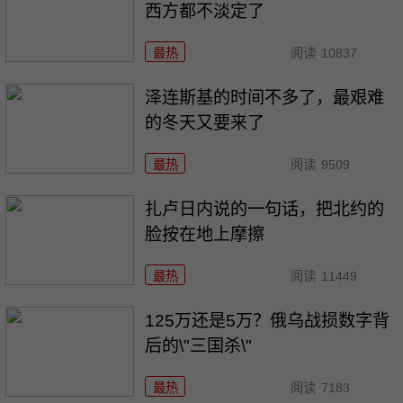
西方都不淡定了
最热
阅读
10837
泽连斯基的时间不多了，最艰难
的冬天又要来了
最热
阅读
9509
扎卢日内说的一句话，把北约的
脸按在地上摩擦
最热
阅读
11449
125万还是5万？俄乌战损数字背
后的\"三国杀\"
最热
阅读
7183