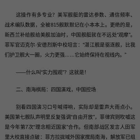
这操作有多专业？美军舰艇的雷达参数、通信频率、
战术编队数据，全被815舰默默记在小本本上。更绝的是，
新西兰补给舰给美舰加油时，中国舰艇就在不远处“观摩”。
菲军官迈克尔·安德烈斯中校坦言：“湛江舰是驱逐舰，比我
们护卫舰大一圈，火力更强……它始终保持在视线内。”
——什么叫“实力围观”？这就是！
二、南海棋局：四国演戏，中国控场
别看四国演习口号喊得响，实际却是雷声大雨点小。
美国第七舰队声明里反复强调“自由开放”，菲律宾则吹嘘这
是今年第7次“理念相近国家”合作。但南部战区发言人田军
里大校直接点破：菲方拉拢域外国家搅局南海，解放军已组