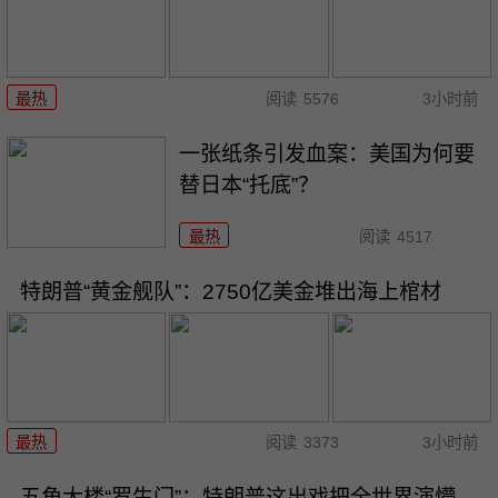
最热
阅读
5576
3小时前
一张纸条引发血案：美国为何要
替日本“托底”？
最热
阅读
4517
特朗普“黄金舰队”：2750亿美金堆出海上棺材
最热
阅读
3373
3小时前
五角大楼“罗生门”：特朗普这出戏把全世界演懵