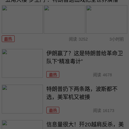
最热
阅读
3252
3小时前
伊朗赢了？这是特朗普给革命卫
队下“精准毒计”
最热
阅读
4678
特朗普扔下两条路，波斯都不
选，美军机又被揍
最热
阅读
16173
信息量很大！歼20越肩反杀，美