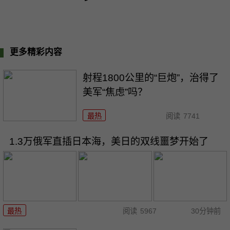
更多精彩内容
射程1800公里的“巨炮”，治得了
美军“焦虑”吗？
最热
阅读
7741
1.3万俄军直插日本海，美日的双线噩梦开始了
最热
阅读
5967
30分钟前