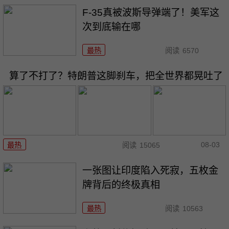
F-35真被波斯导弹端了！美军这
次到底输在哪
最热
阅读
6570
算了不打了？特朗普这脚刹车，把全世界都晃吐了
08-03
最热
阅读
15065
一张图让印度陷入死寂，五枚金
牌背后的终极真相
最热
阅读
10563