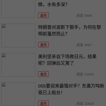
棋，水有多深？
最热
阅读
5895
特朗普对波斯下狠手，为何在黎
明前戛然而止？
最热
阅读
4067
美利坚亲自下场救日元，结果
呢？回弹后又蔫了
最热
阅读
11833
055要迎来最强对手？东瀛万吨新
驱已上船台！
最热
阅读
10603