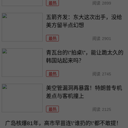
最热
阅读
2899
五箭齐发：东大这次出手，没给
美方留半点幻想
最热
阅读
2901
青瓦台的\"拍桌\"，能让跪太久的
韩国站起来吗？
最热
阅读
2745
美空管漏洞再暴露！特朗普专机
差点与客机撞上
最热
阅读
2125
广岛核爆81年，高市早苗连\"谁扔的\"都不敢提！