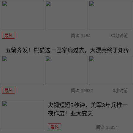
最热
阅读
1484
30分钟前
五箭齐发！熊猫这一巴掌扇过去，大漂亮终于知疼
最热
阅读
19932
3小时前
央视短短5秒钟，美军3年兵推一
夜作废！亚太变天
最热
阅读
15334