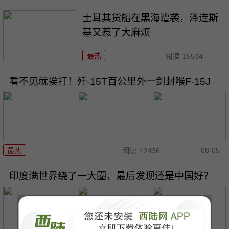
土耳其货船在黑海遭袭，泽连斯
基又惹了大麻烦
最热
阅读
15534
看不见就挨打！歼-15T百公里外一剑封喉F-15J
08-05
最热
阅读
12436
印度满世界绕了一大圈，最后发现还是中国好？