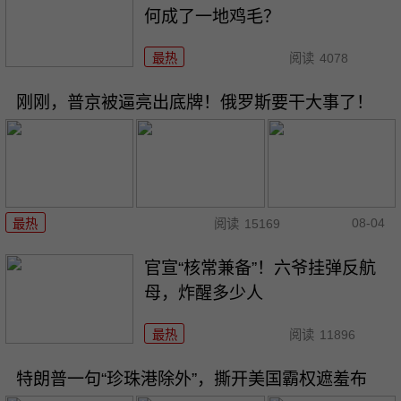
何成了一地鸡毛？
最热
阅读
4078
刚刚，普京被逼亮出底牌！俄罗斯要干大事了！
08-04
最热
阅读
15169
官宣“核常兼备”！六爷挂弹反航
母，炸醒多少人
最热
阅读
11896
特朗普一句“珍珠港除外”，撕开美国霸权遮羞布