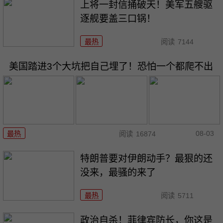
上将一封信捅破天！美军五艘驱
逐舰要盖三口锅！
最热
阅读
7144
美国踏进3个大坑把自己埋了！恐怕一个都爬不出
08-03
最热
阅读
16874
特朗普要对伊朗动手？最狠的还
没来，最骚的来了
最热
阅读
5711
政治自杀！菲律宾防长，你这是