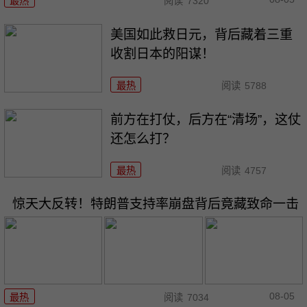
最热
阅读
7320
美国如此救日元，背后藏着三重
收割日本的阳谋！
最热
阅读
5788
前方在打仗，后方在“清场”，这仗
还怎么打？
最热
阅读
4757
惊天大反转！特朗普支持率崩盘背后竟藏致命一击
08-05
最热
阅读
7034