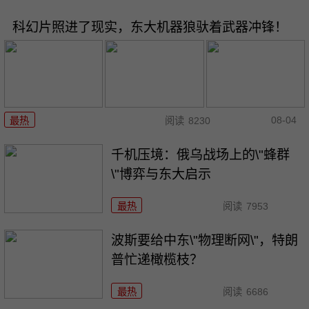
科幻片照进了现实，东大机器狼驮着武器冲锋！
08-04
最热
阅读
8230
千机压境：俄乌战场上的\"蜂群
\"博弈与东大启示
最热
阅读
7953
波斯要给中东\"物理断网\"，特朗
普忙递橄榄枝？
最热
阅读
6686