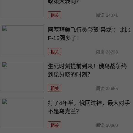
政策大转向？
相关
阅读
24371
阿塞拜疆飞行员夸赞“枭龙”：比比
F-16强多了！
相关
阅读
23223
生死时刻提前到来！俄乌战争终
到见分晓的时刻？
相关
阅读
22555
打了4年半，俄回过神，最大对手
不是乌克兰？
相关
阅读
20360