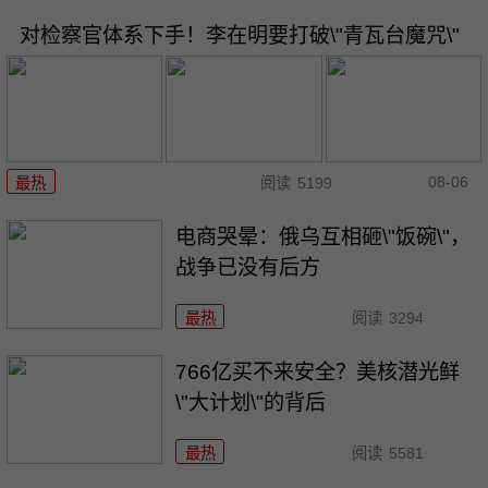
对检察官体系下手！李在明要打破\"青瓦台魔咒\"
08-06
最热
阅读
5199
电商哭晕：俄乌互相砸\"饭碗\"，
战争已没有后方
最热
阅读
3294
766亿买不来安全？美核潜光鲜
\"大计划\"的背后
最热
阅读
5581