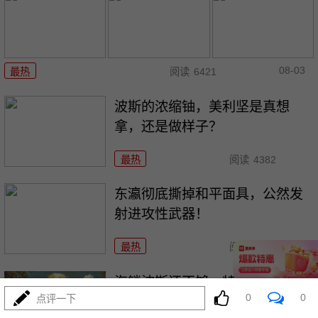
08-03
最热
阅读
6421
波斯的浓缩铀，美利坚是真想
拿，还是做样子？
最热
阅读
4382
东瀛彻底撕掉和平面具，公然发
射进攻性武器！
最热
阅读
11183
海锁波斯还不够，特朗普又生毒
0
0
点评一下
计，陆地也要封