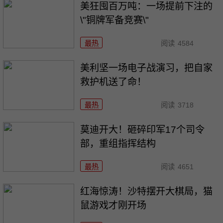
美狂囤百万吨：一场提前下注的
\"铜牌军备竞赛\"
最热
阅读
4584
美利坚一场电子战演习，把自家
救护机送了命！
最热
阅读
3718
莫迪开大！砸碎印军17个司令
部，重组指挥结构
最热
阅读
4651
红海惊涛！沙特摆开大棋局，猫
鼠游戏才刚开场