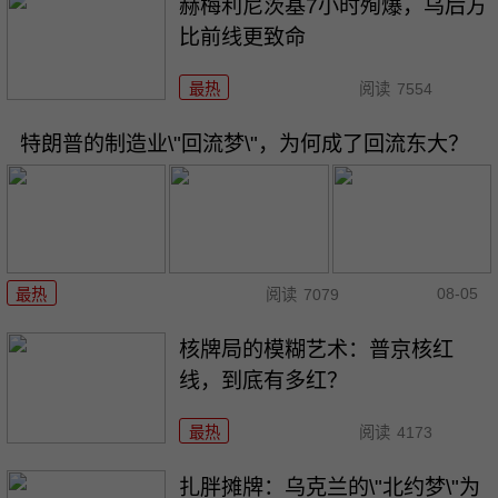
赫梅利尼茨基7小时殉爆，乌后方
比前线更致命
最热
阅读
7554
特朗普的制造业\"回流梦\"，为何成了回流东大？
08-05
最热
阅读
7079
核牌局的模糊艺术：普京核红
线，到底有多红？
最热
阅读
4173
扎胖摊牌：乌克兰的\"北约梦\"为