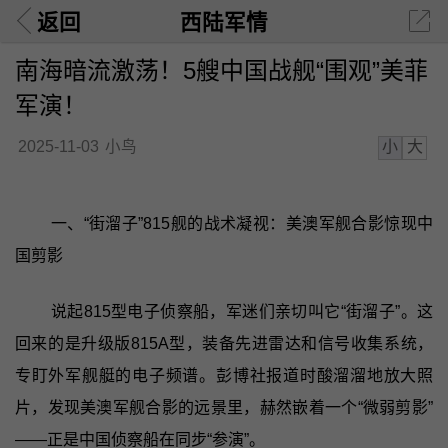
返回
西陆军情
南海暗流激荡！5艘中国战舰“围观”美菲
军演！
小
大
2025-11-03
小鸟
一、“街溜子”815舰的战术凝视：美澳军舰合影惊现中
国剪影
说起815型电子侦察船，军迷们亲切叫它“街溜子”。这
回来的是升级版815A型，装备先进雷达和信号收集系统，
专盯外军舰艇的电子频谱。彭博社报道时酸溜溜地放大照
片，发现美澳军舰合影的远景里，赫然嵌着一个“微弱剪影”
——正是中国侦察船在同步“参演”。