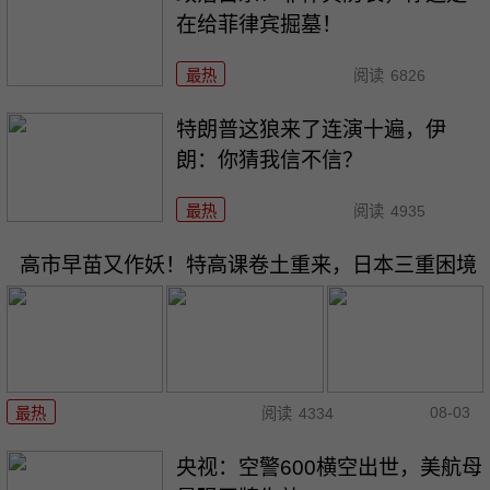
在给菲律宾掘墓！
最热
阅读
6826
特朗普这狼来了连演十遍，伊
朗：你猜我信不信？
最热
阅读
4935
高市早苗又作妖！特高课卷土重来，日本三重困境
08-03
最热
阅读
4334
央视：空警600横空出世，美航母