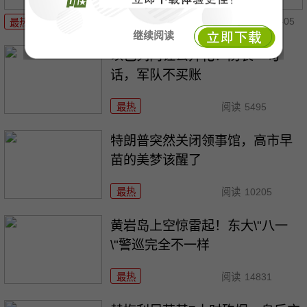
08-05
最热
阅读
12214
继续阅读
以色列内讧公开化！防长一句
话，军队不买账
最热
阅读
5495
特朗普突然关闭领事馆，高市早
苗的美梦该醒了
最热
阅读
10205
黄岩岛上空惊雷起！东大\"八一
\"警巡完全不一样
最热
阅读
14831