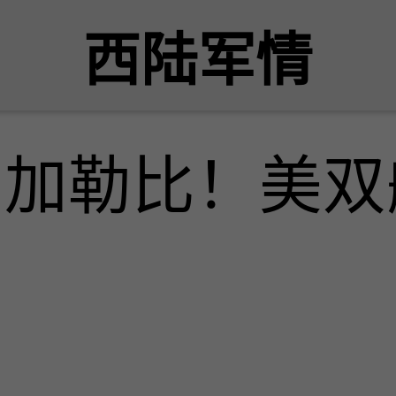
西陆军情
向加勒比！美