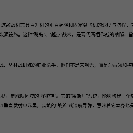
翼机。这款战机兼具直升机的垂直起降和固定翼飞机的速度与航程，
源设施。这种“跳岛”、“越点”战术，是现代两栖作战的精髓，
市战、丛林战训练的职业杀手。他们不是来观光，而是为占领和
驱逐舰，是舰队区域的“守护神”。它的“宙斯盾”系统，能够构建一
41垂直发射单元里，装填的“战斧”式巡航导弹，意味着它本身