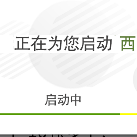
全世界都看傻了
相关
阿塞拜疆飞行员
F-16强多了！