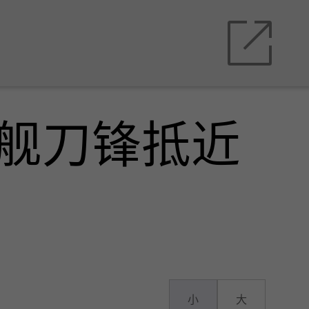
双舰刀锋抵近
小
大