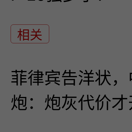
相关
菲律宾告洋状，
炮：炮灰代价才