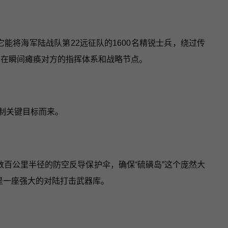
它能将海军陆战队第22远征队的1600名精锐士兵，绕过传
旨在瞬间瘫痪对方的指挥体系和战略节点。
控制关键目标而来。
个数百公里半径的防空反导保护伞，确保“硫磺岛”这个庞然大
也是一座强大的对陆打击武器库。