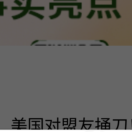
美国对盟友捅刀