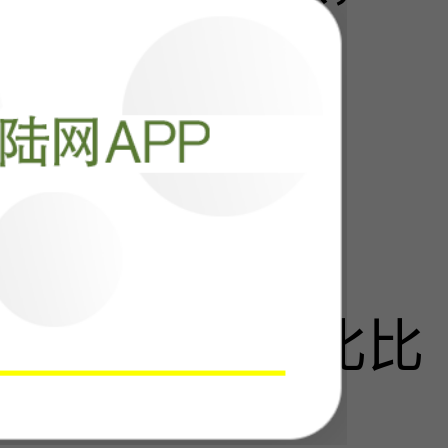
阅读
34793
夸赞“枭龙”：比比