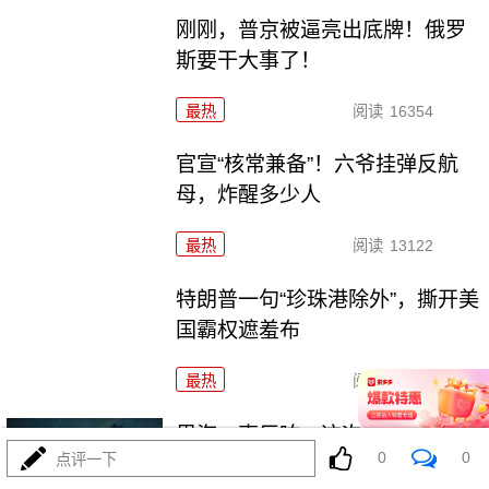
刚刚，普京被逼亮出底牌！俄罗
斯要干大事了！
最热
阅读
16354
官宣“核常兼备”！六爷挂弹反航
母，炸醒多少人
最热
阅读
13122
特朗普一句“珍珠港除外”，撕开美
国霸权遮羞布
最热
阅读
12078
里海一声巨响，这次差点把两场
0
0
点评一下
战争炸成一锅粥！