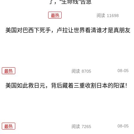
了，“生命线”告急
最热
阅读
11698
美国对巴西下死手，卢拉让世界看清谁才是真朋友
08-05
最热
阅读
8705
美国如此救日元，背后藏着三重收割日本的阳谋！
08-05
最热
阅读
7265