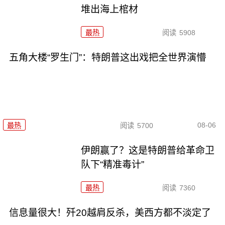
堆出海上棺材
最热
阅读
5908
五角大楼“罗生门”：特朗普这出戏把全世界演懵
08-06
最热
阅读
5700
伊朗赢了？这是特朗普给革命卫
队下“精准毒计”
最热
阅读
7360
信息量很大！歼20越肩反杀，美西方都不淡定了