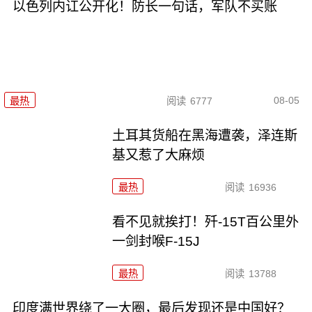
以色列内讧公开化！防长一句话，军队不买账
08-05
最热
阅读
6777
土耳其货船在黑海遭袭，泽连斯
基又惹了大麻烦
最热
阅读
16936
看不见就挨打！歼-15T百公里外
一剑封喉F-15J
最热
阅读
13788
印度满世界绕了一大圈，最后发现还是中国好？