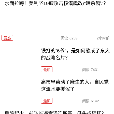
水面拉跨！美利坚19艘攻击核潜艇改\"暗杀艇\"？
最热
阅读
6239
2小时前
铁打的“6爷”，是如何熬成了东大
的战略名片？
最热
阅读
7431
高市早苗动了麻生的人，自民党
这潭水要搅浑了
最热
阅读
6142
后院起火，前防长逼宫泽连斯基，低头或硬扛？