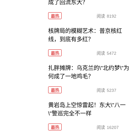
成了回流东大？
最热
阅读
8192
核牌局的模糊艺术：普京核红
线，到底有多红？
最热
阅读
5472
扎胖摊牌：乌克兰的\"北约梦\"为
何成了一地鸡毛？
最热
阅读
5237
黄岩岛上空惊雷起！东大\"八一
\"警巡完全不一样
最热
阅读
16207