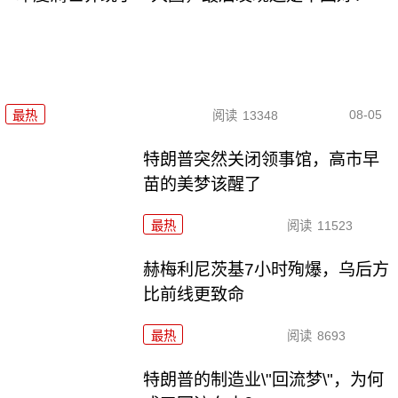
08-05
最热
阅读
13348
特朗普突然关闭领事馆，高市早
苗的美梦该醒了
最热
阅读
11523
赫梅利尼茨基7小时殉爆，乌后方
比前线更致命
最热
阅读
8693
特朗普的制造业\"回流梦\"，为何