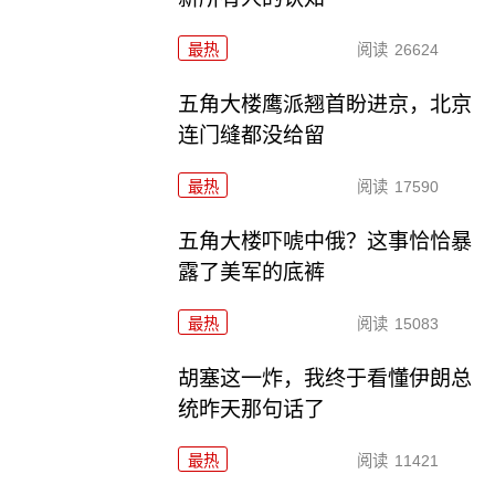
最热
阅读
26624
五角大楼鹰派翘首盼进京，北京
连门缝都没给留
最热
阅读
17590
五角大楼吓唬中俄？这事恰恰暴
露了美军的底裤
最热
阅读
15083
胡塞这一炸，我终于看懂伊朗总
统昨天那句话了
最热
阅读
11421