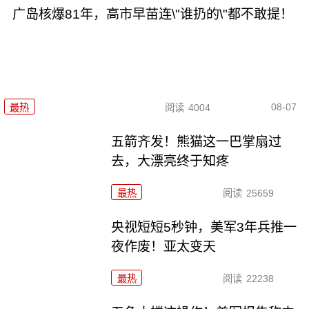
广岛核爆81年，高市早苗连\"谁扔的\"都不敢提！
08-07
最热
阅读
4004
五箭齐发！熊猫这一巴掌扇过
去，大漂亮终于知疼
最热
阅读
25659
央视短短5秒钟，美军3年兵推一
夜作废！亚太变天
最热
阅读
22238