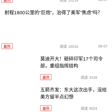
最热
阅读
10214
射程1800公里的“巨炮”，治得了美军“焦虑”吗？
08-07
最热
阅读
16016
莫迪开大！砸碎印军17个司令
部，重组指挥结构
最热
阅读
9228
五箭齐发：东大这次出手，没给
美方留半点幻想
最热
阅读
8024