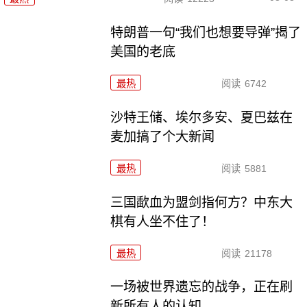
特朗普一句“我们也想要导弹”揭了
美国的老底
最热
阅读
6742
沙特王储、埃尔多安、夏巴兹在
麦加搞了个大新闻
最热
阅读
5881
三国歃血为盟剑指何方？中东大
棋有人坐不住了！
最热
阅读
21178
一场被世界遗忘的战争，正在刷
新所有人的认知