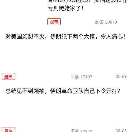
省440万丢5座城？美国这波操作
亏到姥姥家了！
最热
阅读
20879
对美国幻想不灭，伊朗犯下两个大错，令人痛心！
08-09
最热
阅读
15107
总统见不到领袖，伊朗革命卫队自己下令开打？
08-08
最热
阅读
12223