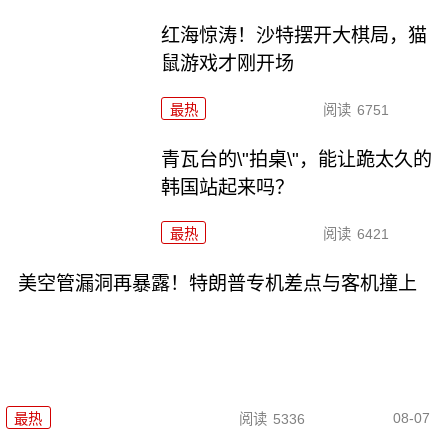
红海惊涛！沙特摆开大棋局，猫
鼠游戏才刚开场
最热
阅读
6751
青瓦台的\"拍桌\"，能让跪太久的
韩国站起来吗？
最热
阅读
6421
美空管漏洞再暴露！特朗普专机差点与客机撞上
08-07
最热
阅读
5336