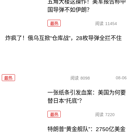
五角大楼这操作！美军报告称中
国导弹不如伊朗？
最热
阅读
11454
炸疯了！俄乌互掀“仓库战”，28枚导弹全拦不住
08-06
最热
阅读
8098
一张纸条引发血案：美国为何要
替日本“托底”？
最热
阅读
7220
特朗普“黄金舰队”：2750亿美金