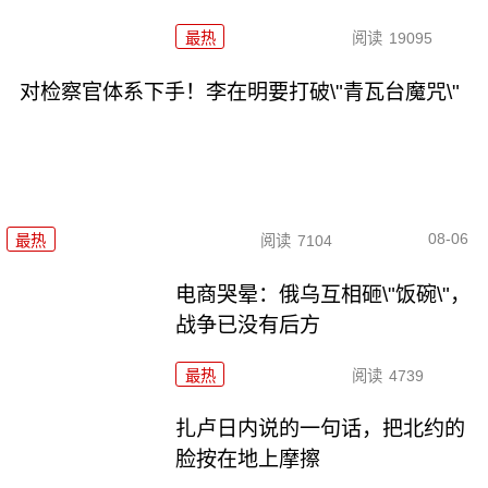
最热
阅读
19095
对检察官体系下手！李在明要打破\"青瓦台魔咒\"
08-06
最热
阅读
7104
电商哭晕：俄乌互相砸\"饭碗\"，
战争已没有后方
最热
阅读
4739
扎卢日内说的一句话，把北约的
脸按在地上摩擦