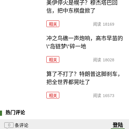
美伊停火是幌子？穆杰塔巴回
信，把中东棋盘掀了
相关
阅读
18169
冲之鸟礁一声炮响，高市早苗的
\"岛链梦\"碎一地
相关
阅读
18028
算了不打了？特朗普这脚刹车，
把全世界都晃吐了
相关
阅读
16573
热门评论
登陆
0
条评论