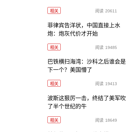
相关
阅读
20611
菲律宾告洋状，中国直接上水
炮：炮灰代价才开始
相关
阅读
19485
巴铁横扫海湾：沙科之后谁会是
下一个？美国懵了
相关
阅读
19413
波斯这狠厉一击，终结了美军吹
了半个世纪的牛
相关
阅读
18649