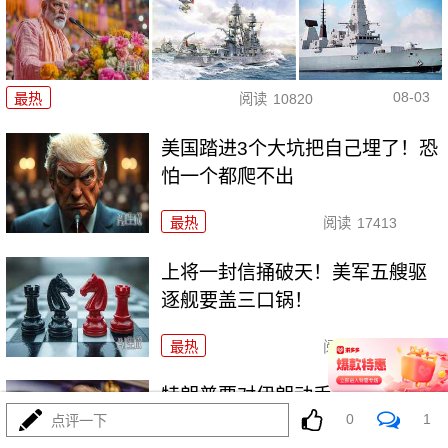
08-03
最热
阅读
10820
美国踏进3个大坑把自己埋了！恐
怕一个都爬不出
最热
阅读
17413
上将一封信捅破天！美军五艘驱
逐舰要盖三口锅！
最热
阅读
7421
特朗普要对伊朗动手？最狠的还
0
1
点评一下
没来，最骚的来了