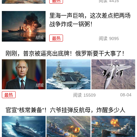
最热
阅读
4416
里海一声巨响，这次差点把两场
战争炸成一锅粥！
最热
阅读
9095
刚刚，普京被逼亮出底牌！俄罗斯要干大事了！
08-04
最热
阅读
15509
官宣“核常兼备”！六爷挂弹反航母，炸醒多少人