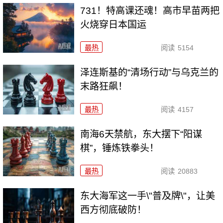
731！特高课还魂！高市早苗两把
火烧穿日本国运
最热
阅读
5154
泽连斯基的“清场行动”与乌克兰的
末路狂飙！
最热
阅读
4157
南海6天禁航，东大摆下“阳谋
棋”，锤炼铁拳头！
最热
阅读
20883
东大海军这一手\"普及牌\"，让美
西方彻底破防！