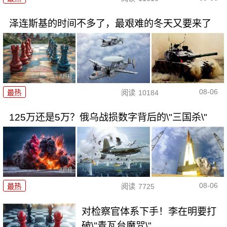
泽连斯基的时间不多了，最艰难的冬天又要来了
08-06
最热
阅读
10184
125万还是5万？俄乌战损数字背后的\"三国杀\"
08-06
最热
阅读
7725
对检察官体系下手！李在明要打
破\"青瓦台魔咒\"