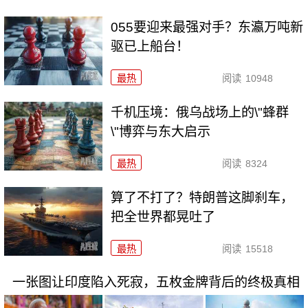
055要迎来最强对手？东瀛万吨新
驱已上船台！
最热
阅读
10948
千机压境：俄乌战场上的\"蜂群
\"博弈与东大启示
最热
阅读
8324
算了不打了？特朗普这脚刹车，
把全世界都晃吐了
最热
阅读
15518
一张图让印度陷入死寂，五枚金牌背后的终极真相