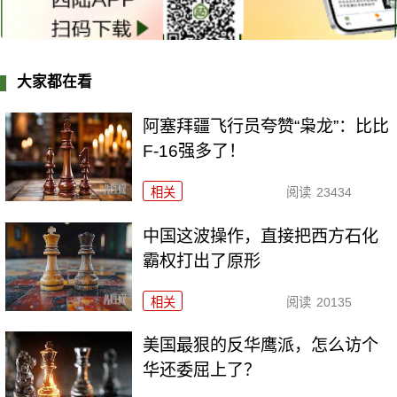
大家都在看
阿塞拜疆飞行员夸赞“枭龙”：比比
F-16强多了！
相关
阅读
23434
中国这波操作，直接把西方石化
霸权打出了原形
相关
阅读
20135
美国最狠的反华鹰派，怎么访个
华还委屈上了？