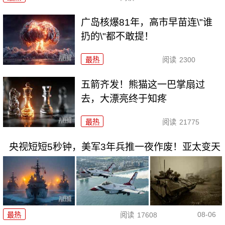
广岛核爆81年，高市早苗连\"谁
扔的\"都不敢提！
最热
阅读
2300
五箭齐发！熊猫这一巴掌扇过
去，大漂亮终于知疼
最热
阅读
21775
央视短短5秒钟，美军3年兵推一夜作废！亚太变天
08-06
最热
阅读
17608