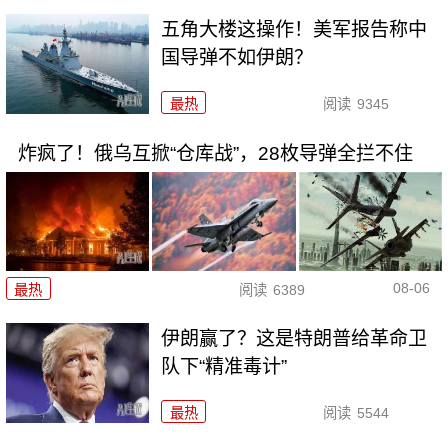
五角大楼这操作！美军报告称中
国导弹不如伊朗？
最热
阅读
9345
炸疯了！俄乌互掀“仓库战”，28枚导弹全拦不住
08-06
最热
阅读
6389
伊朗赢了？这是特朗普给革命卫
队下“精准毒计”
最热
阅读
5544