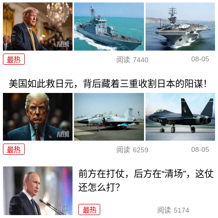
08-05
最热
阅读
7440
美国如此救日元，背后藏着三重收割日本的阳谋！
08-05
最热
阅读
6259
前方在打仗，后方在“清场”，这仗
还怎么打？
最热
阅读
5174