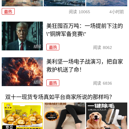
最热
阅读
10065
4小时前
美狂囤百万吨：一场提前下注的
\"铜牌军备竞赛\"
最热
阅读
8062
美利坚一场电子战演习，把自家
救护机送了命！
最热
阅读
6836
双十一现货专场真如平台商家所说的那样吗？