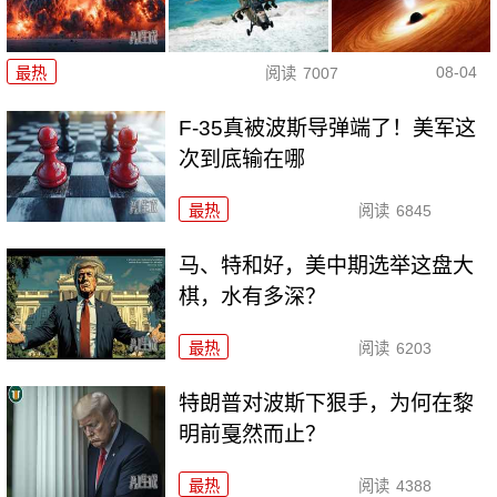
08-04
最热
阅读
7007
F-35真被波斯导弹端了！美军这
次到底输在哪
最热
阅读
6845
马、特和好，美中期选举这盘大
棋，水有多深？
最热
阅读
6203
特朗普对波斯下狠手，为何在黎
明前戛然而止？
最热
阅读
4388