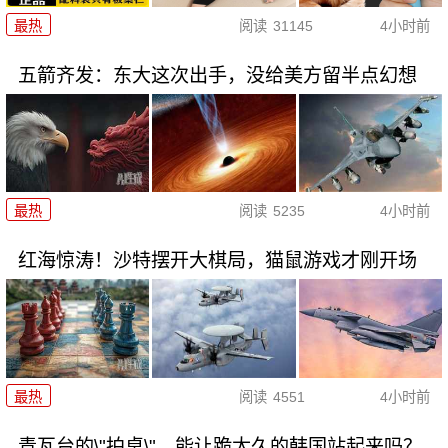
最热
阅读
31145
4小时前
五箭齐发：东大这次出手，没给美方留半点幻想
最热
阅读
5235
4小时前
红海惊涛！沙特摆开大棋局，猫鼠游戏才刚开场
最热
阅读
4551
4小时前
青瓦台的\"拍桌\"，能让跪太久的韩国站起来吗？