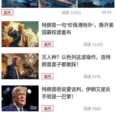
08-04
最热
阅读
12231
特朗普一句“珍珠港除外”，撕开美
国霸权遮羞布
最热
阅读
11233
灭人种？以色列这波操作，连特
朗普面子都敢踩！
最热
阅读
6725
特朗普刚说要谈判，伊朗又是反
手就是一巴掌！
最热
阅读
5582