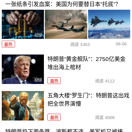
一张纸条引发血案：美国为何要替日本“托底”？
08-06
最热
阅读
5363
特朗普“黄金舰队”：2750亿美金
堆出海上棺材
最热
阅读
4112
五角大楼“罗生门”：特朗普这出戏
把全世界演懵
最热
阅读
4008
特朗普扔下两条路，波斯都不选，美军机又被揍