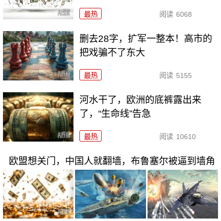
最热
阅读
6068
删去28字，扩军一整本！高市的
把戏骗不了东大
最热
阅读
5155
河水干了，欧洲的底裤露出来
了，“生命线”告急
最热
阅读
10610
欧盟想关门，中国人就翻墙，布鲁塞尔被逼到墙角