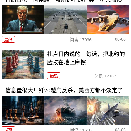
08-06
最热
阅读
17036
扎卢日内说的一句话，把北约的
脸按在地上摩擦
最热
阅读
12167
信息量很大！歼20越肩反杀，美西方都不淡定了
08-06
最热
阅读
11616