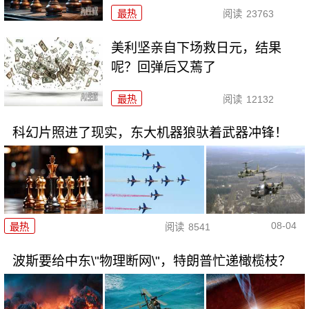
最热
阅读
23763
美利坚亲自下场救日元，结果
呢？回弹后又蔫了
最热
阅读
12132
科幻片照进了现实，东大机器狼驮着武器冲锋！
08-04
最热
阅读
8541
波斯要给中东\"物理断网\"，特朗普忙递橄榄枝？