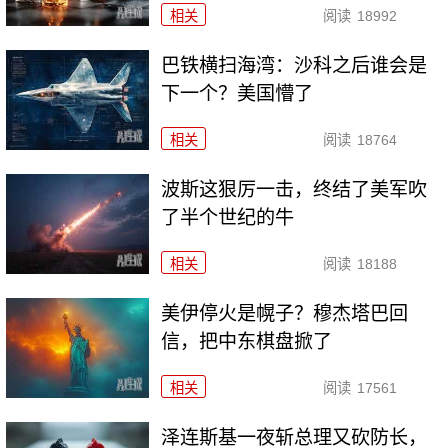
相关
阅读
18992
巴铁横扫海湾：沙科之后谁会是
下一个？美国懵了
相关
阅读
18764
波斯这狠厉一击，终结了美军吹
了半个世纪的牛
相关
阅读
18188
美伊停火是幌子？穆杰塔巴回
信，把中东棋盘掀了
相关
阅读
17561
泽连斯基一夜斩总理又砍防长，