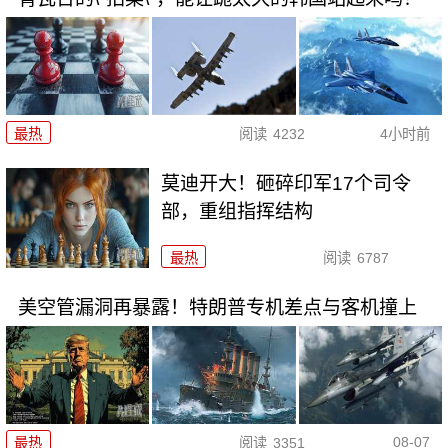
最热
阅读
4232
4小时前
莫迪开大！砸碎印军17个司令
部，重组指挥结构
最热
阅读
6787
美空管漏洞再暴露！特朗普专机差点与客机撞上
08-07
最热
阅读
3351