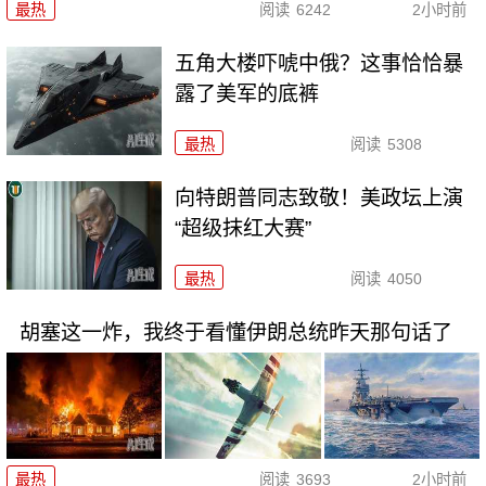
最热
阅读
6242
2小时前
五角大楼吓唬中俄？这事恰恰暴
露了美军的底裤
最热
阅读
5308
向特朗普同志致敬！美政坛上演
“超级抹红大赛”
最热
阅读
4050
胡塞这一炸，我终于看懂伊朗总统昨天那句话了
最热
阅读
3693
2小时前