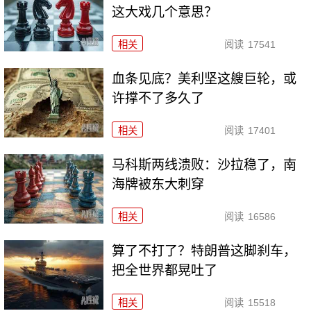
这大戏几个意思？
相关
阅读
17541
血条见底？美利坚这艘巨轮，或
许撑不了多久了
相关
阅读
17401
马科斯两线溃败：沙拉稳了，南
海牌被东大刺穿
相关
阅读
16586
算了不打了？特朗普这脚刹车，
把全世界都晃吐了
相关
阅读
15518