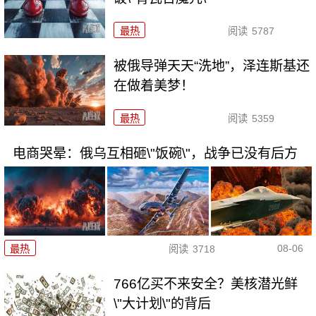
最热
阅读
5787
被俄导弹天天“洗地”，泽连斯基还
在做着美梦！
最热
阅读
5359
电商哭晕：俄乌互相砸\"饭碗\"，战争已没有后方
08-06
最热
阅读
3718
766亿买不来安全？美核潜光鲜
\"大计划\"的背后