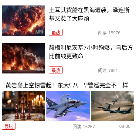
土耳其货船在黑海遭袭，泽连斯
基又惹了大麻烦
最热
阅读
15976
赫梅利尼茨基7小时殉爆，乌后方
比前线更致命
最热
阅读
7881
黄岩岛上空惊雷起！东大\"八一\"警巡完全不一样
08-05
最热
阅读
15257