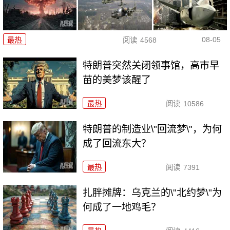
08-05
最热
阅读
4568
特朗普突然关闭领事馆，高市早
苗的美梦该醒了
最热
阅读
10586
特朗普的制造业\"回流梦\"，为何
成了回流东大？
最热
阅读
7391
扎胖摊牌：乌克兰的\"北约梦\"为
何成了一地鸡毛？