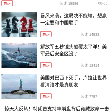
08-05
最热
阅读
15986
暴风来袭，这局决不能输，想赢
一定要和中国联手
最热
阅读
14533
解放军五秒镜头颠覆太平洋！美
军最后安全区没了
最热
阅读
13414
美国对巴西下死手，卢拉让世界
看清谁才是真朋友
最热
阅读
7757
惊天大反转！特朗普支持率崩盘背后竟藏致命一击