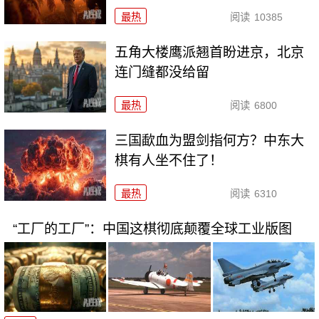
最热
阅读
10385
五角大楼鹰派翘首盼进京，北京
连门缝都没给留
最热
阅读
6800
三国歃血为盟剑指何方？中东大
棋有人坐不住了！
最热
阅读
6310
“工厂的工厂”：中国这棋彻底颠覆全球工业版图