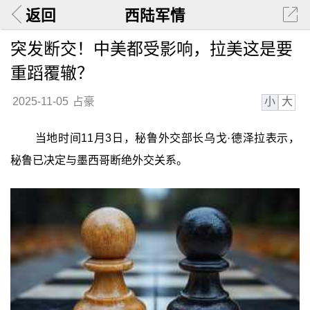
返回
西陆军情
突发断交！中美都受影响，拉美这是要
重蹈覆辙？
小
大
2025-11-05
占豪
当地时间11月3日，秘鲁外交部长乌戈·德泽拉表示，
秘鲁已决定与墨西哥断绝外交关系。