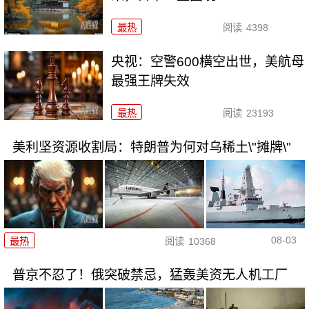
最热
阅读
4398
央视：空警600横空出世，美航母
最强王牌失效
最热
阅读
23193
美利坚资源收割局：特朗普为何对乌稀土\"摊牌\"
08-03
最热
阅读
10368
普京不忍了！俄突破禁忌，猛轰美资无人机工厂