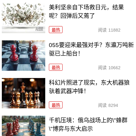
美利坚亲自下场救日元，结果
呢？回弹后又蔫了
最热
阅读
11882
055要迎来最强对手？东瀛万吨新
驱已上船台！
最热
阅读
10662
科幻片照进了现实，东大机器狼
驮着武器冲锋！
最热
阅读
8294
千机压境：俄乌战场上的\"蜂群
\"博弈与东大启示