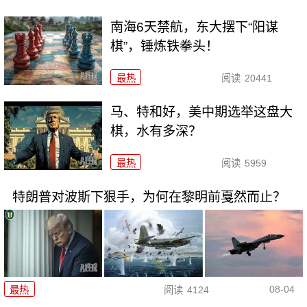
南海6天禁航，东大摆下“阳谋
棋”，锤炼铁拳头！
最热
阅读
20441
马、特和好，美中期选举这盘大
棋，水有多深？
最热
阅读
5959
特朗普对波斯下狠手，为何在黎明前戛然而止？
08-04
最热
阅读
4124