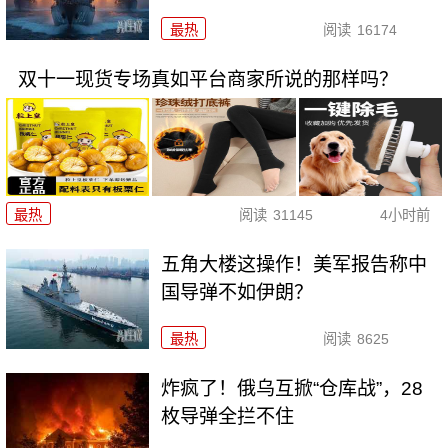
最热
阅读
16174
双十一现货专场真如平台商家所说的那样吗？
最热
阅读
31145
4小时前
五角大楼这操作！美军报告称中
国导弹不如伊朗？
最热
阅读
8625
炸疯了！俄乌互掀“仓库战”，28
枚导弹全拦不住