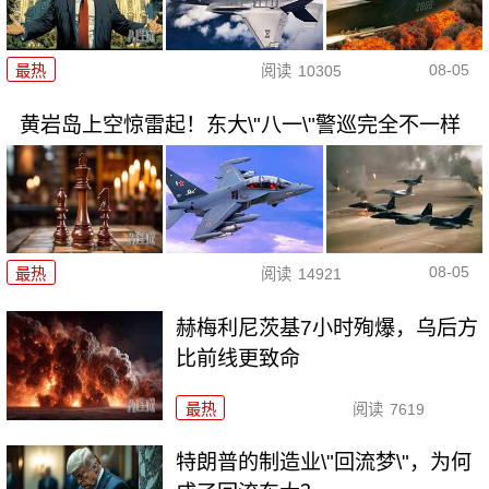
08-05
最热
阅读
10305
黄岩岛上空惊雷起！东大\"八一\"警巡完全不一样
08-05
最热
阅读
14921
赫梅利尼茨基7小时殉爆，乌后方
比前线更致命
最热
阅读
7619
特朗普的制造业\"回流梦\"，为何