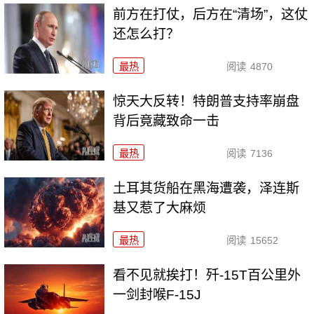
前方在打仗，后方在“清场”，这仗
还怎么打？
最热
阅读
4870
惊天大反转！特朗普支持率崩盘
背后竟藏致命一击
最热
阅读
7136
土耳其货船在黑海遭袭，泽连斯
基又惹了大麻烦
最热
阅读
15652
看不见就挨打！歼-15T百公里外
一剑封喉F-15J