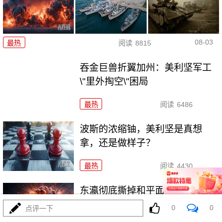
08-03
最热
阅读
8815
吞金巨兽折翼加州：美利坚军工
\"里外掏空\"困局
最热
阅读
6486
波斯的浓缩铀，美利坚是真想
拿，还是做样子？
最热
阅读
4430
东瀛彻底撕掉和平面具，公然发
射进攻性武器！
0
0
点评一下