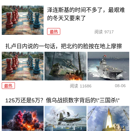
泽连斯基的时间不多了，最艰难
的冬天又要来了
最热
阅读
9717
扎卢日内说的一句话，把北约的脸按在地上摩擦
08-06
最热
阅读
11686
125万还是5万？俄乌战损数字背后的\"三国杀\"