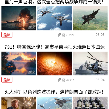
里海一声巨响，这次差点把两场战争炸成一锅粥！
08-05
最热
阅读
8799
731！特高课还魂！高市早苗两把火烧穿日本国运
08-04
最热
阅读
4887
灭人种？以色列这波操作，连特朗普面子都敢踩！