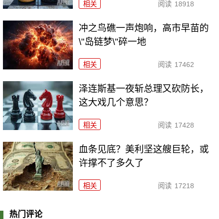
相关
阅读
18918
冲之鸟礁一声炮响，高市早苗的
\"岛链梦\"碎一地
相关
阅读
17462
泽连斯基一夜斩总理又砍防长，
这大戏几个意思？
相关
阅读
17428
血条见底？美利坚这艘巨轮，或
许撑不了多久了
相关
阅读
17218
热门评论