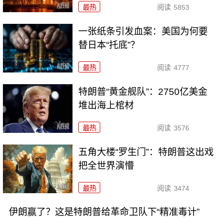
最热
阅读
5853
一张纸条引发血案：美国为何要
替日本“托底”？
最热
阅读
4777
特朗普“黄金舰队”：2750亿美金
堆出海上棺材
最热
阅读
3576
五角大楼“罗生门”：特朗普这出戏
把全世界演懵
最热
阅读
3474
伊朗赢了？这是特朗普给革命卫队下“精准毒计”