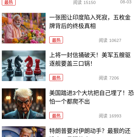
08-03
最热
阅读
15150
一张图让印度陷入死寂，五枚金
牌背后的终极真相
最热
阅读
10627
上将一封信捅破天！美军五艘驱
逐舰要盖三口锅！
最热
阅读
7206
美国踏进3个大坑把自己埋了！恐
怕一个都爬不出
最热
阅读
16993
特朗普要对伊朗动手？最狠的还