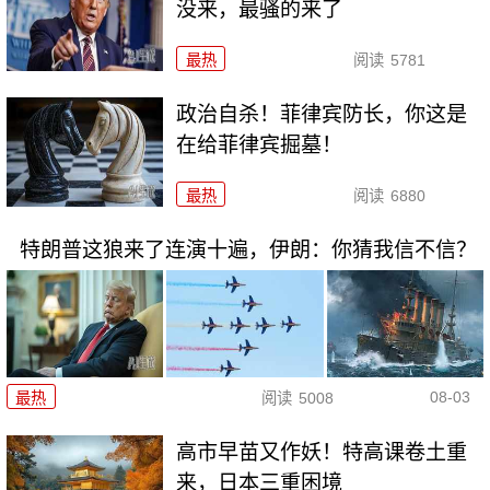
没来，最骚的来了
最热
阅读
5781
政治自杀！菲律宾防长，你这是
在给菲律宾掘墓！
最热
阅读
6880
特朗普这狼来了连演十遍，伊朗：你猜我信不信？
08-03
最热
阅读
5008
高市早苗又作妖！特高课卷土重
来，日本三重困境