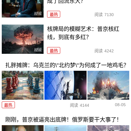
成了回流东大？
最热
阅读
7130
核牌局的模糊艺术：普京核红
线，到底有多红？
最热
阅读
4242
扎胖摊牌：乌克兰的\"北约梦\"为何成了一地鸡毛？
08-05
最热
阅读
4144
刚刚，普京被逼亮出底牌！俄罗斯要干大事了！