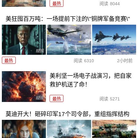
最热
阅读
8044
美狂囤百万吨：一场提前下注的\"铜牌军备竞赛\"
最热
阅读
6310
2小时前
美利坚一场电子战演习，把自家
救护机送了命！
最热
阅读
5271
莫迪开大！砸碎印军17个司令部，重组指挥结构