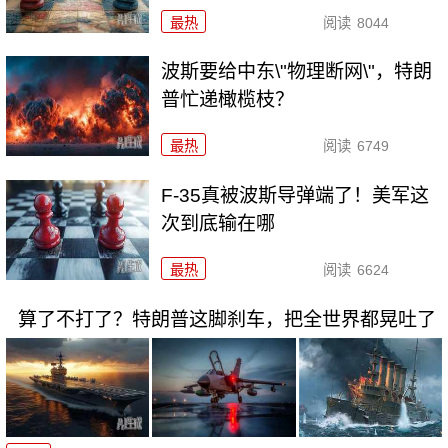
最热
阅读
8044
波斯要给中东\"物理断网\"，特朗
普忙递橄榄枝？
最热
阅读
6749
F-35真被波斯导弹端了！美军这
次到底输在哪
最热
阅读
6624
算了不打了？特朗普这脚刹车，把全世界都晃吐了