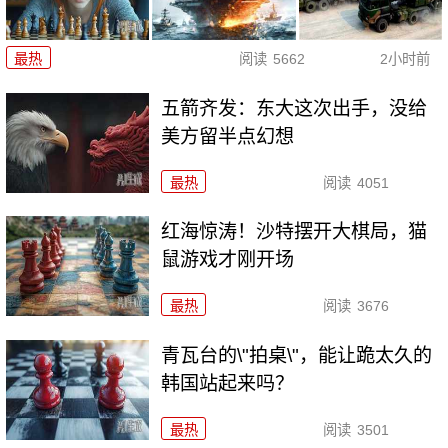
最热
阅读
5662
2小时前
五箭齐发：东大这次出手，没给
美方留半点幻想
最热
阅读
4051
红海惊涛！沙特摆开大棋局，猫
鼠游戏才刚开场
最热
阅读
3676
青瓦台的\"拍桌\"，能让跪太久的
韩国站起来吗？
最热
阅读
3501