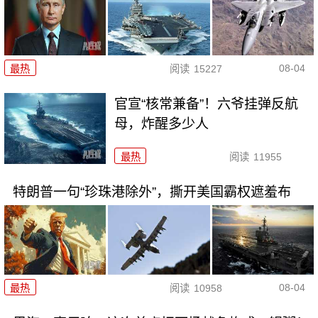
08-04
最热
阅读
15227
官宣“核常兼备”！六爷挂弹反航
母，炸醒多少人
最热
阅读
11955
特朗普一句“珍珠港除外”，撕开美国霸权遮羞布
08-04
最热
阅读
10958