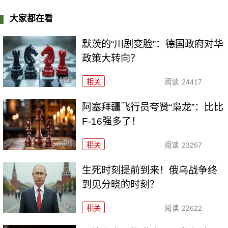
大家都在看
默茨的“川剧变脸”：德国政府对华
政策大转向？
相关
阅读
24417
阿塞拜疆飞行员夸赞“枭龙”：比比
F-16强多了！
相关
阅读
23267
生死时刻提前到来！俄乌战争终
到见分晓的时刻？
相关
阅读
22622