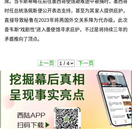
席。当卡斯蒂略在前往墨西哥使馆避难途中被捕时，墨西哥
时任总统洛佩斯便公开表态支持，甚至为其家人提供庇护，
直接导致秘鲁在2023年将两国外交关系降为代办级。此次
查韦斯“戏剧性”进入墨使馆寻求庇护，不过是将持续三年的
矛盾推向了顶点。
上一页
下一页