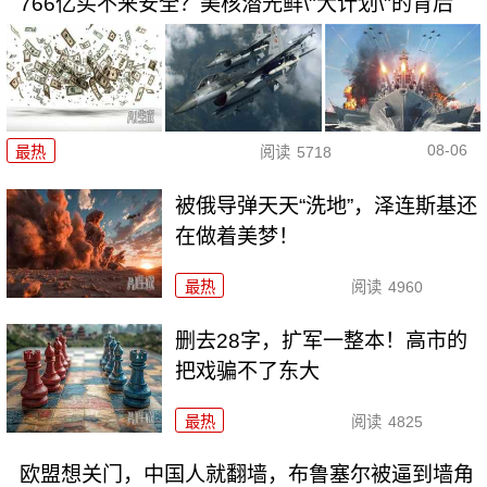
766亿买不来安全？美核潜光鲜\"大计划\"的背后
08-06
最热
阅读
5718
被俄导弹天天“洗地”，泽连斯基还
在做着美梦！
最热
阅读
4960
删去28字，扩军一整本！高市的
把戏骗不了东大
最热
阅读
4825
欧盟想关门，中国人就翻墙，布鲁塞尔被逼到墙角