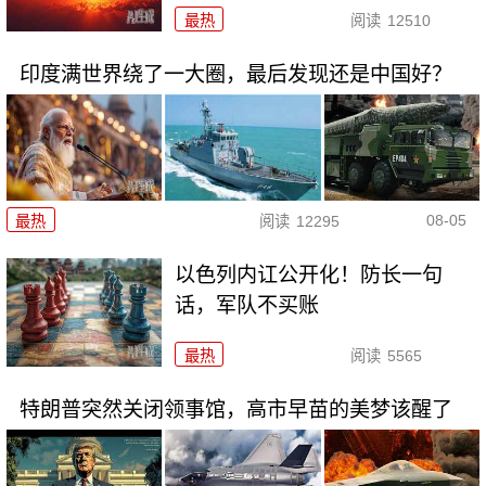
最热
阅读
12510
印度满世界绕了一大圈，最后发现还是中国好？
08-05
最热
阅读
12295
以色列内讧公开化！防长一句
话，军队不买账
最热
阅读
5565
特朗普突然关闭领事馆，高市早苗的美梦该醒了