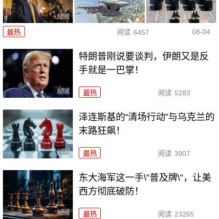
08-04
最热
阅读
6457
特朗普刚说要谈判，伊朗又是反
手就是一巴掌！
最热
阅读
5283
泽连斯基的“清场行动”与乌克兰的
末路狂飙！
最热
阅读
3907
东大海军这一手\"普及牌\"，让美
西方彻底破防！
最热
阅读
23265