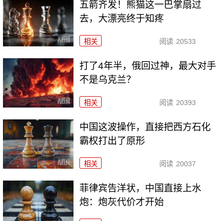
五箭齐发！熊猫这一巴掌扇过
去，大漂亮终于知疼
相关
阅读
20533
打了4年半，俄回过神，最大对手
不是乌克兰？
相关
阅读
20393
中国这波操作，直接把西方石化
霸权打出了原形
相关
阅读
20037
菲律宾告洋状，中国直接上水
炮：炮灰代价才开始