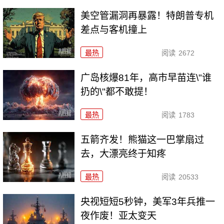
美空管漏洞再暴露！特朗普专机
差点与客机撞上
最热
阅读
2672
广岛核爆81年，高市早苗连\"谁
扔的\"都不敢提！
最热
阅读
1783
五箭齐发！熊猫这一巴掌扇过
去，大漂亮终于知疼
最热
阅读
20533
央视短短5秒钟，美军3年兵推一
夜作废！亚太变天