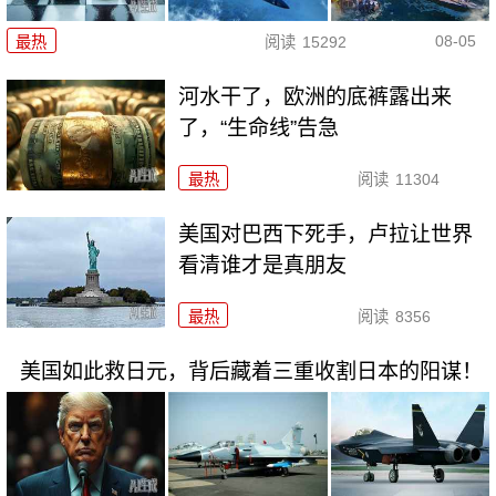
08-05
最热
阅读
15292
河水干了，欧洲的底裤露出来
了，“生命线”告急
最热
阅读
11304
美国对巴西下死手，卢拉让世界
看清谁才是真朋友
最热
阅读
8356
美国如此救日元，背后藏着三重收割日本的阳谋！