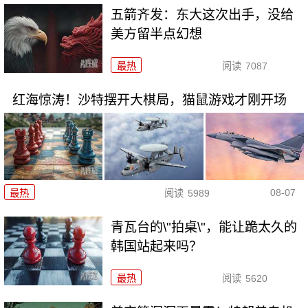
五箭齐发：东大这次出手，没给
美方留半点幻想
最热
阅读
7087
红海惊涛！沙特摆开大棋局，猫鼠游戏才刚开场
08-07
最热
阅读
5989
青瓦台的\"拍桌\"，能让跪太久的
韩国站起来吗？
最热
阅读
5620