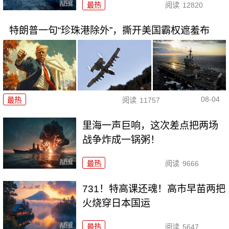
最热
阅读
12820
特朗普一句“珍珠港除外”，撕开美国霸权遮羞布
08-04
最热
阅读
11757
里海一声巨响，这次差点把两场
战争炸成一锅粥！
最热
阅读
9666
731！特高课还魂！高市早苗两把
火烧穿日本国运
最热
阅读
5647