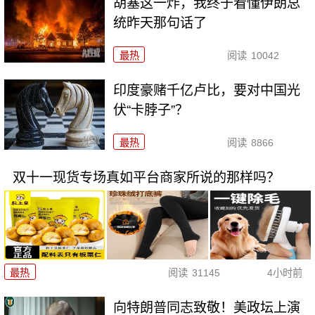
胡塞这一炸，我终于看懂伊朗总
统昨天那句话了
最热
阅读
10042
印度豪赌千亿卢比，要对中国光
伏“卡脖子”？
最热
阅读
8866
双十一现货专场真如平台商家所说的那样吗？
最热
阅读
31145
4小时前
向特朗普同志致敬！美政坛上演