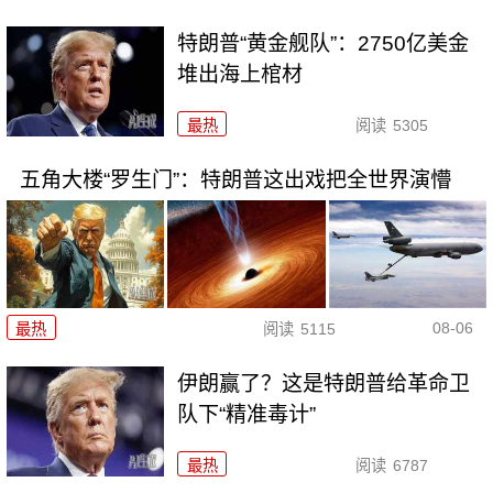
特朗普“黄金舰队”：2750亿美金
堆出海上棺材
最热
阅读
5305
五角大楼“罗生门”：特朗普这出戏把全世界演懵
08-06
最热
阅读
5115
伊朗赢了？这是特朗普给革命卫
队下“精准毒计”
最热
阅读
6787