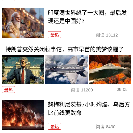
印度满世界绕了一大圈，最后发
现还是中国好？
最热
阅读
13112
特朗普突然关闭领事馆，高市早苗的美梦该醒了
08-05
最热
阅读
11200
赫梅利尼茨基7小时殉爆，乌后方
比前线更致命
最热
阅读
8430