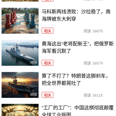
马科斯两线溃败：沙拉稳了，南
海牌被东大刺穿
相关
阅读
16870
黄海这出“老将配新王”，把俄罗斯
海军看沉默了
相关
阅读
16579
算了不打了？特朗普这脚刹车，
把全世界都晃吐了
相关
阅读
16115
“工厂的工厂”：中国这棋彻底颠覆
全球工业版图