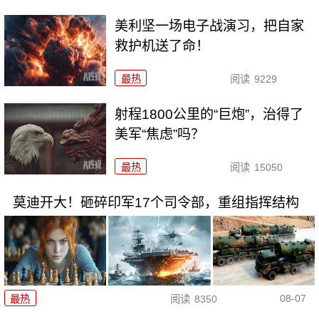
美利坚一场电子战演习，把自家
救护机送了命！
最热
阅读
9229
射程1800公里的“巨炮”，治得了
美军“焦虑”吗？
最热
阅读
15050
莫迪开大！砸碎印军17个司令部，重组指挥结构
08-07
最热
阅读
8350