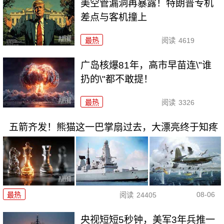
美空管漏洞再暴露！特朗普专机
差点与客机撞上
最热
阅读
4619
广岛核爆81年，高市早苗连\"谁
扔的\"都不敢提！
最热
阅读
3326
五箭齐发！熊猫这一巴掌扇过去，大漂亮终于知疼
08-06
最热
阅读
24405
央视短短5秒钟，美军3年兵推一