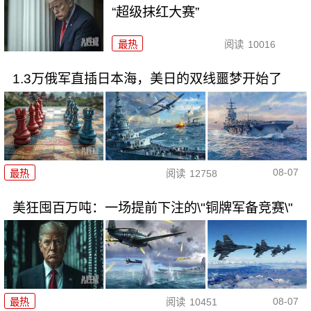
“超级抹红大赛”
最热
阅读
10016
1.3万俄军直插日本海，美日的双线噩梦开始了
08-07
最热
阅读
12758
美狂囤百万吨：一场提前下注的\"铜牌军备竞赛\"
08-07
最热
阅读
10451