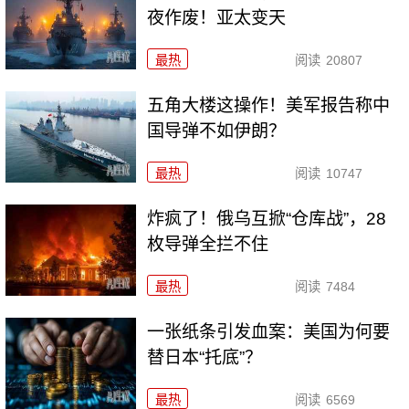
夜作废！亚太变天
最热
阅读
20807
五角大楼这操作！美军报告称中
国导弹不如伊朗？
最热
阅读
10747
炸疯了！俄乌互掀“仓库战”，28
枚导弹全拦不住
最热
阅读
7484
一张纸条引发血案：美国为何要
替日本“托底”？
最热
阅读
6569