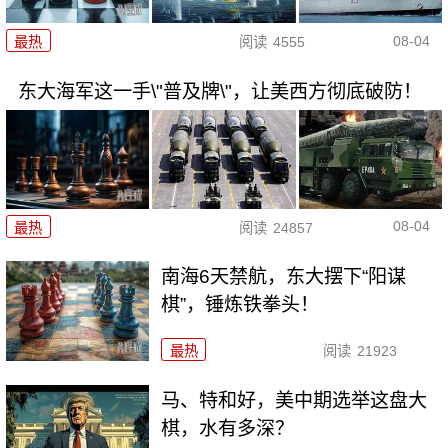
08-04
最热
阅读
4555
东大海军这一手\"普及牌\"，让美西方彻底破防！
08-04
最热
阅读
24857
南海6天禁航，东大摆下“阳谋
棋”，锤炼铁拳头！
最热
阅读
21923
马、特和好，美中期选举这盘大
棋，水有多深？