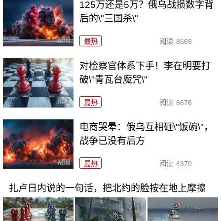
125万还是5万？俄乌战损数字背
后的\"三国杀\"
最热
阅读
8569
对检察官体系下手！李在明要打
破\"青瓦台魔咒\"
最热
阅读
6676
电商哭晕：俄乌互相砸\"饭碗\"，
战争已没有后方
最热
阅读
4379
扎卢日内说的一句话，把北约的脸按在地上摩擦