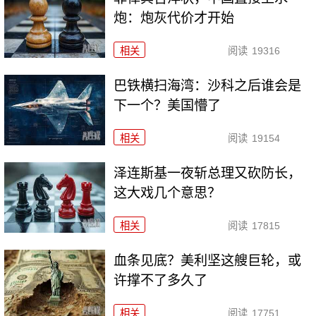
炮：炮灰代价才开始
相关
阅读
19316
巴铁横扫海湾：沙科之后谁会是
下一个？美国懵了
相关
阅读
19154
泽连斯基一夜斩总理又砍防长，
这大戏几个意思？
相关
阅读
17815
血条见底？美利坚这艘巨轮，或
许撑不了多久了
相关
阅读
17751