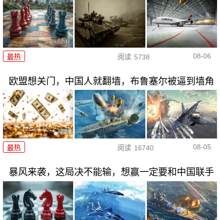
08-06
最热
阅读
5738
欧盟想关门，中国人就翻墙，布鲁塞尔被逼到墙角
08-05
最热
阅读
16740
暴风来袭，这局决不能输，想赢一定要和中国联手