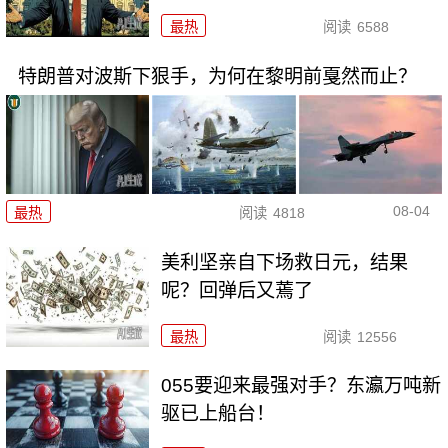
最热
阅读
6588
特朗普对波斯下狠手，为何在黎明前戛然而止？
08-04
最热
阅读
4818
美利坚亲自下场救日元，结果
呢？回弹后又蔫了
最热
阅读
12556
055要迎来最强对手？东瀛万吨新
驱已上船台！