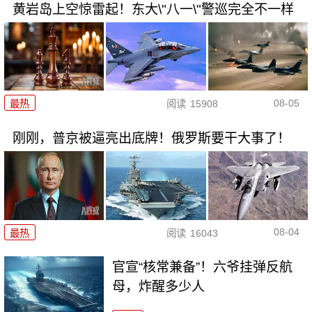
黄岩岛上空惊雷起！东大\"八一\"警巡完全不一样
08-05
最热
阅读
15908
刚刚，普京被逼亮出底牌！俄罗斯要干大事了！
08-04
最热
阅读
16043
官宣“核常兼备”！六爷挂弹反航
母，炸醒多少人