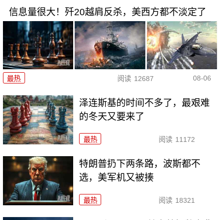
信息量很大！歼20越肩反杀，美西方都不淡定了
08-06
最热
阅读
12687
泽连斯基的时间不多了，最艰难
的冬天又要来了
最热
阅读
11172
特朗普扔下两条路，波斯都不
选，美军机又被揍
最热
阅读
18321