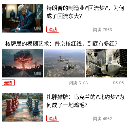
特朗普的制造业\"回流梦\"，为何
成了回流东大？
最热
阅读
7963
核牌局的模糊艺术：普京核红线，到底有多红？
08-05
最热
阅读
5166
扎胖摊牌：乌克兰的\"北约梦\"为
何成了一地鸡毛？
最热
阅读
4962