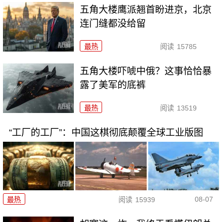
五角大楼鹰派翘首盼进京，北京
连门缝都没给留
最热
阅读
15785
五角大楼吓唬中俄？这事恰恰暴
露了美军的底裤
最热
阅读
13519
“工厂的工厂”：中国这棋彻底颠覆全球工业版图
08-07
最热
阅读
15939