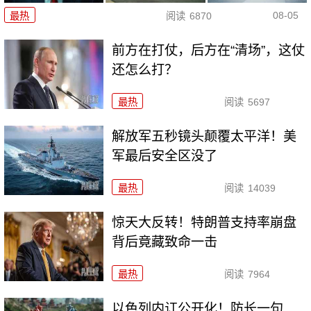
08-05
最热
阅读
6870
前方在打仗，后方在“清场”，这仗
还怎么打？
最热
阅读
5697
解放军五秒镜头颠覆太平洋！美
军最后安全区没了
最热
阅读
14039
惊天大反转！特朗普支持率崩盘
背后竟藏致命一击
最热
阅读
7964
以色列内讧公开化！防长一句