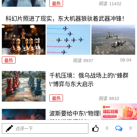
最热
阅读
11432
科幻片照进了现实，东大机器狼驮着武器冲锋！
08-04
最热
阅读
8937
千机压境：俄乌战场上的\"蜂群
\"博弈与东大启示
最热
阅读
8810
波斯要给中东\"物理断网\"，特朗
普忙递橄榄枝？
0
0
点评一下
最热
阅读
7455