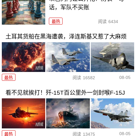
话，军队不买账
最热
阅读
6434
土耳其货船在黑海遭袭，泽连斯基又惹了大麻烦
08-05
最热
阅读
16582
看不见就挨打！歼-15T百公里外一剑封喉F-15J
08-05
最热
阅读
13475