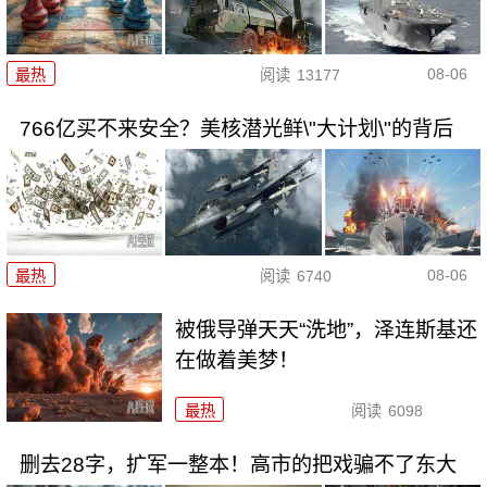
08-06
最热
阅读
13177
766亿买不来安全？美核潜光鲜\"大计划\"的背后
08-06
最热
阅读
6740
被俄导弹天天“洗地”，泽连斯基还
在做着美梦！
最热
阅读
6098
删去28字，扩军一整本！高市的把戏骗不了东大