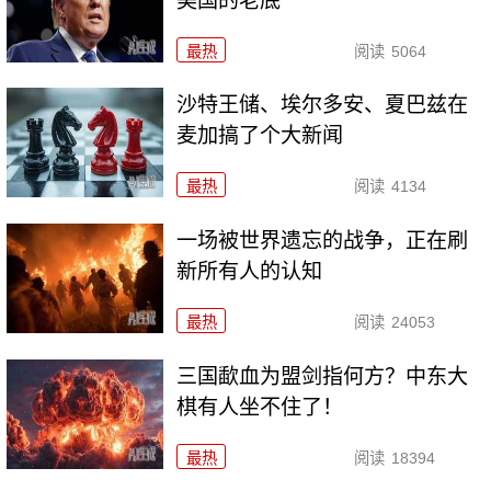
美国的老底
最热
阅读
5064
沙特王储、埃尔多安、夏巴兹在
麦加搞了个大新闻
最热
阅读
4134
一场被世界遗忘的战争，正在刷
新所有人的认知
最热
阅读
24053
三国歃血为盟剑指何方？中东大
棋有人坐不住了！
最热
阅读
18394