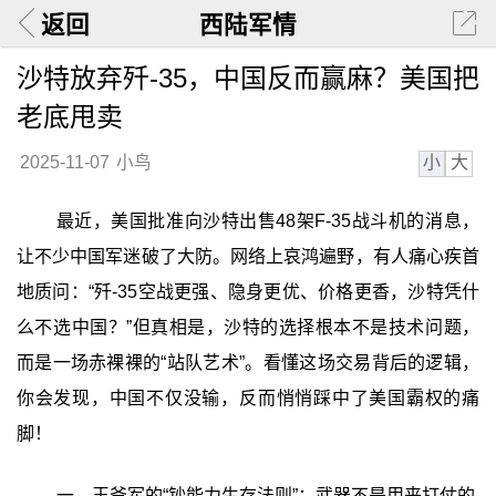
返回
西陆军情
沙特放弃歼-35，中国反而赢麻？美国把
老底甩卖
小
大
2025-11-07
小鸟
最近，美国批准向沙特出售48架F-35战斗机的消息，
让不少中国军迷破了大防。网络上哀鸿遍野，有人痛心疾首
地质问：“歼-35空战更强、隐身更优、价格更香，沙特凭什
么不选中国？”但真相是，沙特的选择根本不是技术问题，
而是一场赤裸裸的“站队艺术”。看懂这场交易背后的逻辑，
你会发现，中国不仅没输，反而悄悄踩中了美国霸权的痛
脚！
一、王爷军的“钞能力生存法则”：武器不是用来打仗的