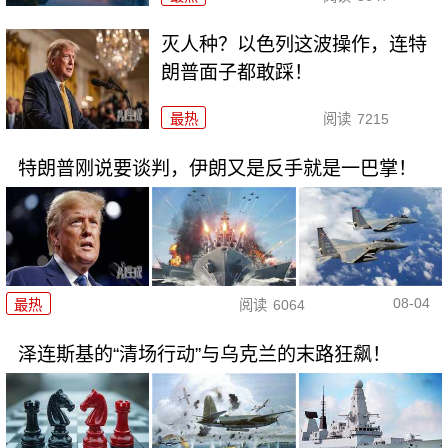
灭人种？以色列这波操作，连特
朗普面子都敢踩！
最热
阅读
7215
特朗普刚说要谈判，伊朗又是反手就是一巴掌！
08-04
最热
阅读
6064
泽连斯基的“清场行动”与乌克兰的末路狂飙！