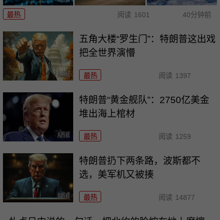
最热
阅读
1601
40分钟前
五角大楼“罗生门”：特朗普这出戏
把全世界演懵
最热
阅读
1397
特朗普“黄金舰队”：2750亿美金
堆出海上棺材
最热
阅读
1259
特朗普扔下两条路，波斯都不
选，美军机又被揍
最热
阅读
14877