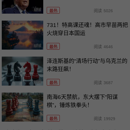
最热
阅读
5026
731！特高课还魂！高市早苗两把
火烧穿日本国运
最热
阅读
4646
泽连斯基的“清场行动”与乌克兰的
末路狂飙！
最热
阅读
3687
南海6天禁航，东大摆下“阳谋
棋”，锤炼铁拳头！
最热
阅读
19929