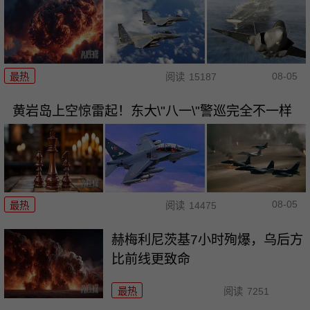
08-05
最热
阅读
15187
黄岩岛上空惊雷起！东大\"八一\"警巡完全不一样
08-05
最热
阅读
14475
赫梅利尼茨基7小时殉爆，乌后方
比前线更致命
最热
阅读
7251