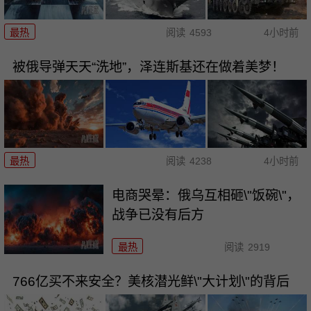
最热
阅读
4593
4小时前
被俄导弹天天“洗地”，泽连斯基还在做着美梦！
最热
阅读
4238
4小时前
电商哭晕：俄乌互相砸\"饭碗\"，
战争已没有后方
最热
阅读
2919
766亿买不来安全？美核潜光鲜\"大计划\"的背后