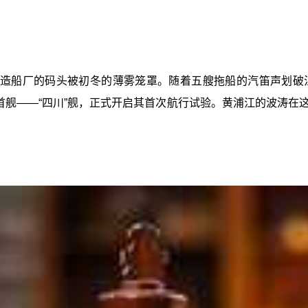
东中华造船厂的码头被初冬的薄雾笼罩。随着五艘拖船的汽笛声
首舰——‍“四川”舰，正式开启其首次航行试验。黄浦江的波涛