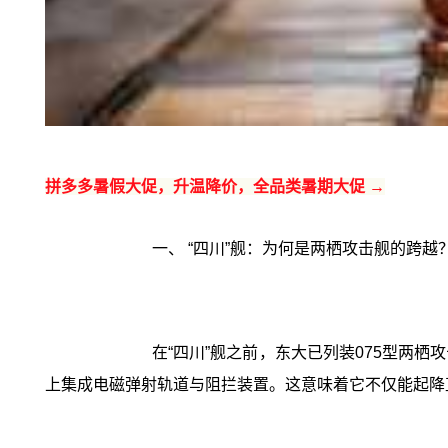
拼多多暑假大促，升温降价，全品类暑期大促 →
一、 “四川”舰：为何是两栖攻击舰的跨越
在“四川”舰之前，东大已列装075型两
上集成电磁弹射轨道与阻拦装置。这意味着它不仅能起降