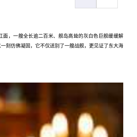
划破江面，一艘全长逾二百米、舰岛高耸的灰白色巨舰缓缓解
在这一刻仿佛凝固，它不仅送别了一艘战舰，更见证了东大海