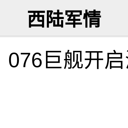
西陆军情
076巨舰开