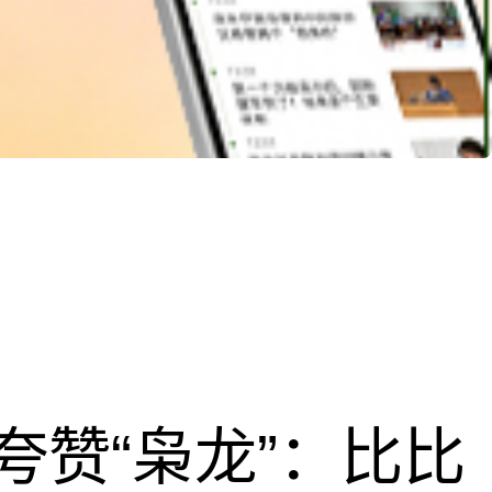
夸赞“枭龙”：比比