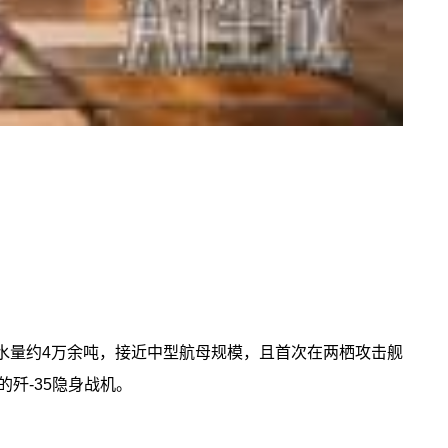
排水量约4万余吨，接近中型航母规模，且首次在两栖攻击舰
歼‑35隐身战机。