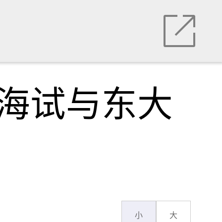
启海试与东大
小
大