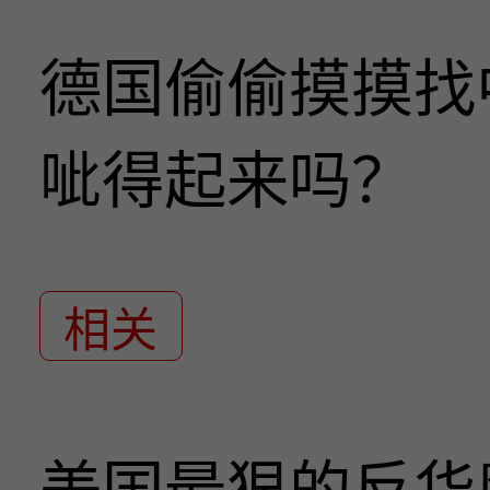
德国偷偷摸摸找
呲得起来吗？
相关