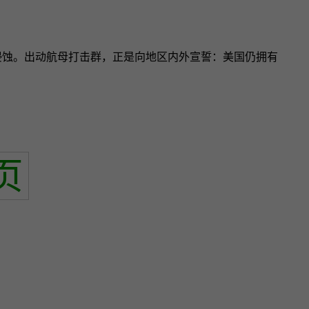
侵蚀。出动航母打击群，正是向地区内外宣誓：美国仍拥有
页