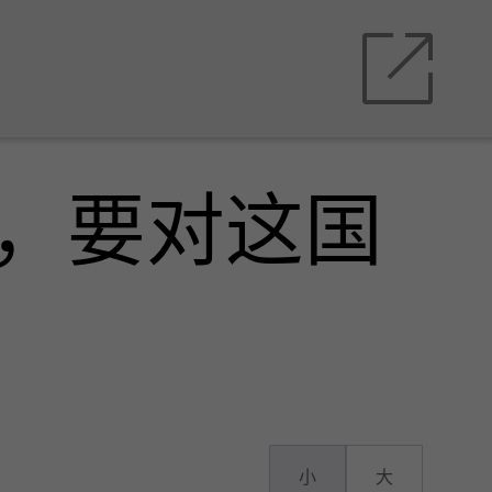
动，要对这国
小
大