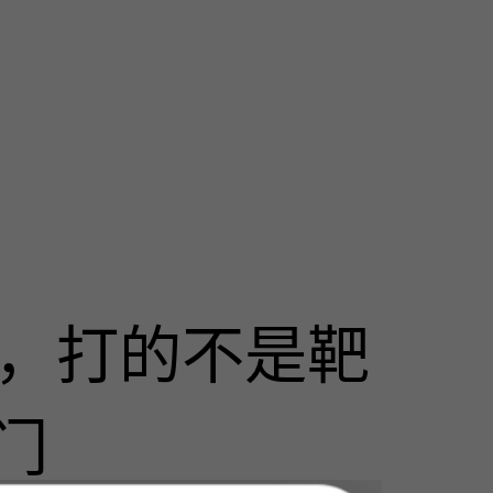
击，打的不是靶
门