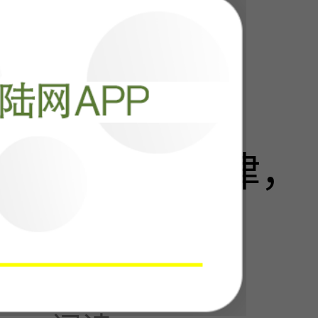
阅读
25358
速，美债无人问津，