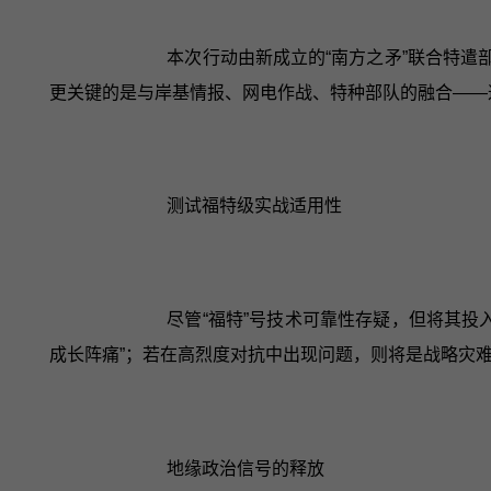
本次行动由新成立的“南方之矛”联合特遣
更关键的是与岸基情报、网电作战、特种部队的融合——
测试福特级实战适用性
尽管“福特”号技术可靠性存疑，但将其
成长阵痛”；若在高烈度对抗中出现问题，则将是战略灾
地缘政治信号的释放