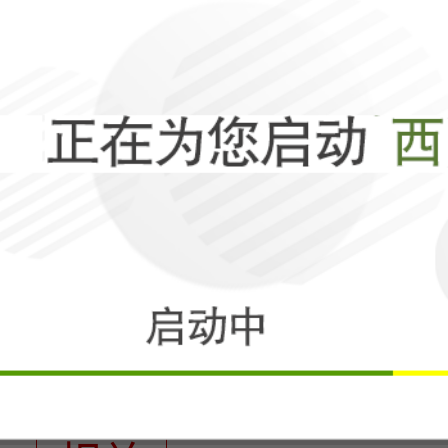
相关
“去美元化”加
东瀛被锁死！