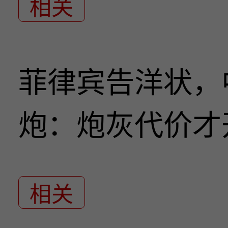
相关
菲律宾告洋状，
炮：炮灰代价才
相关