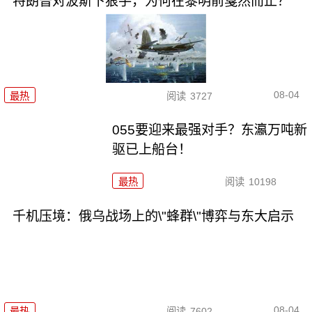
特朗普对波斯下狠手，为何在黎明前戛然而止？
08-04
最热
阅读
3727
055要迎来最强对手？东瀛万吨新
驱已上船台！
最热
阅读
10198
千机压境：俄乌战场上的\"蜂群\"博弈与东大启示
08-04
最热
阅读
7602