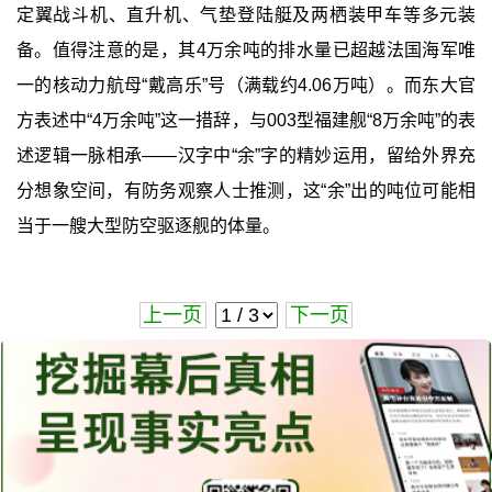
定翼战斗机、直升机、气垫登陆艇及两栖装甲车等多元装
备。值得注意的是，其4万余吨的排水量已超越法国海军唯
一的核动力航母“戴高乐”号（满载约4.06万吨）。而东大官
方表述中“4万余吨”这一措辞，与003型福建舰“8万余吨”的表
述逻辑一脉相承——汉字中“余”字的精妙运用，留给外界充
分想象空间，有防务观察人士推测，这“余”出的吨位可能相
当于一艘大型防空驱逐舰的体量。
上一页
下一页