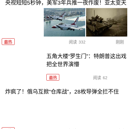
央视短短5秒钟，美军3年兵推一夜作废！亚太变天
最热
阅读
332
刚刚
五角大楼“罗生门”：特朗普这出戏
把全世界演懵
最热
阅读
62
炸疯了！俄乌互掀“仓库战”，28枚导弹全拦不住