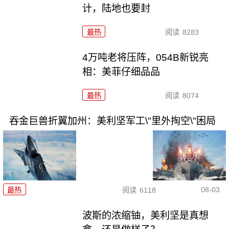
计，陆地也要封
最热
阅读
8283
4万吨老将压阵，054B新锐亮
相：美菲仔细品品
最热
阅读
8074
吞金巨兽折翼加州：美利坚军工\"里外掏空\"困局
08-03
最热
阅读
6118
波斯的浓缩铀，美利坚是真想