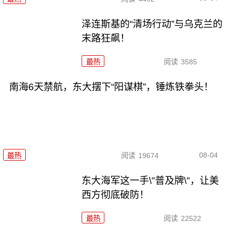
泽连斯基的“清场行动”与乌克兰的
末路狂飙！
最热
阅读
3585
南海6天禁航，东大摆下“阳谋棋”，锤炼铁拳头！
08-04
最热
阅读
19674
东大海军这一手\"普及牌\"，让美
西方彻底破防！
最热
阅读
22522