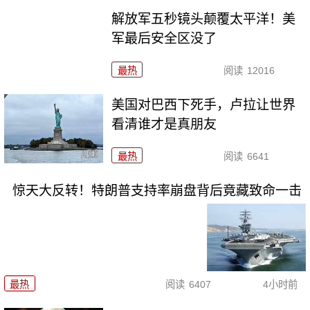
解放军五秒镜头颠覆太平洋！美
军最后安全区没了
最热
阅读
12016
美国对巴西下死手，卢拉让世界
看清谁才是真朋友
最热
阅读
6641
惊天大反转！特朗普支持率崩盘背后竟藏致命一击
最热
阅读
6407
4小时前