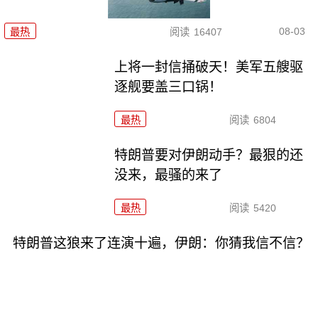
08-03
最热
阅读
16407
上将一封信捅破天！美军五艘驱
逐舰要盖三口锅！
最热
阅读
6804
特朗普要对伊朗动手？最狠的还
没来，最骚的来了
最热
阅读
5420
特朗普这狼来了连演十遍，伊朗：你猜我信不信？