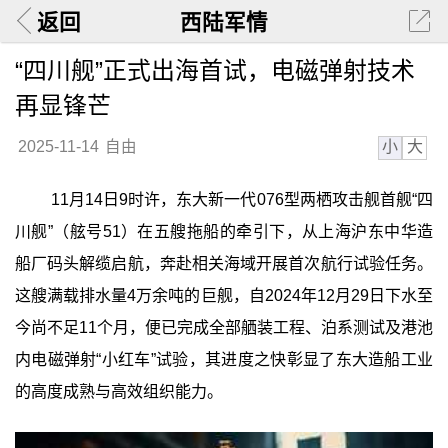
返回
西陆军情
“四川舰”正式出海首试，电磁弹射技术
再显锋芒
小
大
2025-11-14
自由
11月14日9时许，东大新一代076型两栖攻击舰首舰“四
川舰”（舷号51）在五艘拖船的牵引下，从上海沪东中华造
船厂码头解缆启航，奔赴相关海域开展首次航行试验任务。
这艘满载排水量4万余吨的巨舰，自2024年12月29日下水至
今尚不足11个月，便已完成全部舾装工程、泊系测试及港池
内电磁弹射“小红车”试验，其进度之快彰显了东大造船工业
的高度成熟与高效组织能力。