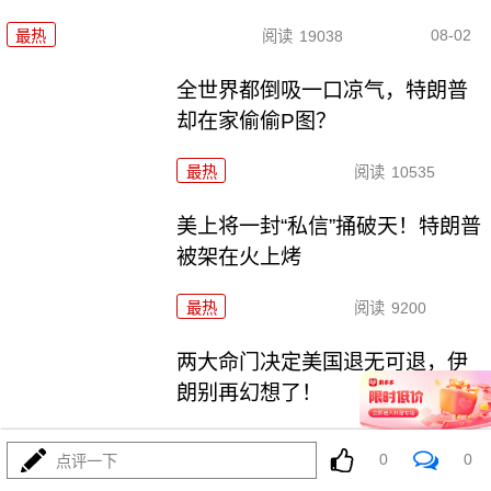
08-02
最热
阅读
19038
全世界都倒吸一口凉气，特朗普
却在家偷偷P图？
最热
阅读
10535
美上将一封“私信”捅破天！特朗普
被架在火上烤
最热
阅读
9200
两大命门决定美国退无可退，伊
朗别再幻想了！
最热
阅读
6862
0
0
点评一下