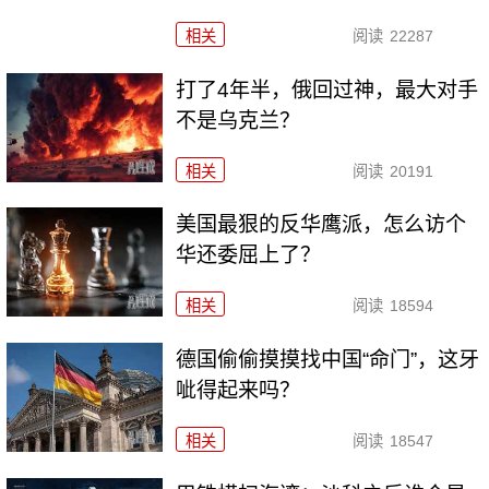
相关
阅读
22287
打了4年半，俄回过神，最大对手
不是乌克兰？
相关
阅读
20191
美国最狠的反华鹰派，怎么访个
华还委屈上了？
相关
阅读
18594
德国偷偷摸摸找中国“命门”，这牙
呲得起来吗？
相关
阅读
18547