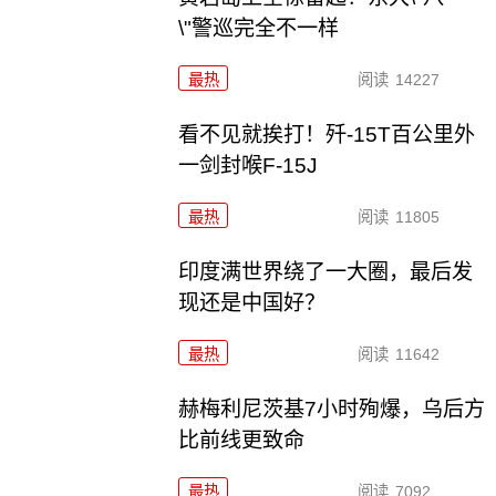
\"警巡完全不一样
最热
阅读
14227
看不见就挨打！歼-15T百公里外
一剑封喉F-15J
最热
阅读
11805
印度满世界绕了一大圈，最后发
现还是中国好？
最热
阅读
11642
赫梅利尼茨基7小时殉爆，乌后方
比前线更致命
最热
阅读
7092