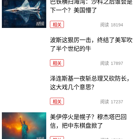
巴铁横扫海湾：沙科之后谁会是
下一个？美国懵了
相关
阅读
18194
波斯这狠厉一击，终结了美军吹
了半个世纪的牛
相关
阅读
17897
泽连斯基一夜斩总理又砍防长，
这大戏几个意思？
相关
阅读
17237
美伊停火是幌子？穆杰塔巴回
信，把中东棋盘掀了