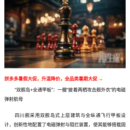
拼多多暑假大促，升温降价，全品类暑期大促 →
‍“双舰岛+全通甲板”：一艘“披着两栖攻击舰外衣”的电磁
弹射航母
四川舰采用双舰岛式上层建筑与全纵通飞行甲板设
计，创新性地配置了电磁弹射与阻拦装置，使其能够搭载固