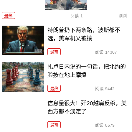
最热
阅读
1
刚刚
特朗普扔下两条路，波斯都不
选，美军机又被揍
最热
阅读
14307
扎卢日内说的一句话，把北约的
脸按在地上摩擦
最热
阅读
9442
信息量很大！歼20越肩反杀，美
西方都不淡定了
最热
阅读
8579