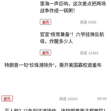
里海一声巨响，这次差点把两场
战争炸成一锅粥！
最热
阅读
8355
官宣“核常兼备”！六爷挂弹反航
母，炸醒多少人
最热
阅读
11464
特朗普一句“珍珠港除外”，撕开美国霸权遮羞布
08-04
最热
阅读
10543