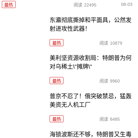
08-03
最热
阅读
22495
东瀛彻底撕掉和平面具，公然发
射进攻性武器！
最热
阅读
10879
美利坚资源收割局：特朗普为何
对乌稀土\"摊牌\"
最热
阅读
9960
普京不忍了！俄突破禁忌，猛轰
美资无人机工厂
最热
阅读
8485
海锁波斯还不够，特朗普又生毒