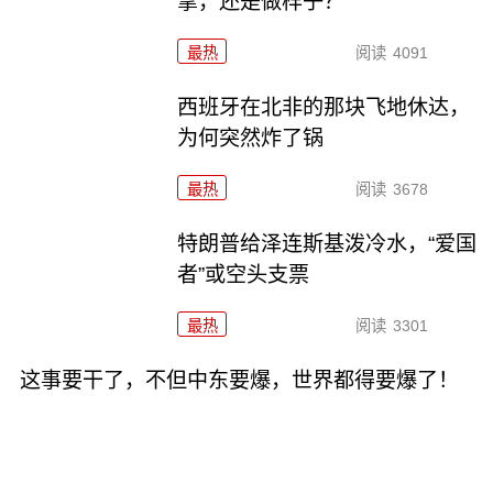
拿，还是做样子？
最热
阅读
4091
西班牙在北非的那块飞地休达，
为何突然炸了锅
最热
阅读
3678
特朗普给泽连斯基泼冷水，“爱国
者”或空头支票
最热
阅读
3301
这事要干了，不但中东要爆，世界都得要爆了！