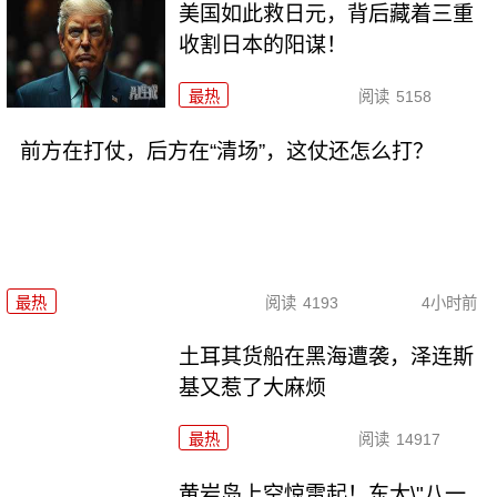
美国如此救日元，背后藏着三重
收割日本的阳谋！
最热
阅读
5158
前方在打仗，后方在“清场”，这仗还怎么打？
最热
阅读
4193
4小时前
土耳其货船在黑海遭袭，泽连斯
基又惹了大麻烦
最热
阅读
14917
黄岩岛上空惊雷起！东大\"八一