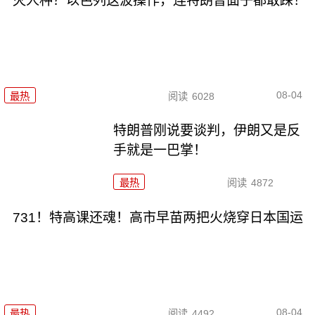
灭人种？以色列这波操作，连特朗普面子都敢踩！
08-04
最热
阅读
6028
特朗普刚说要谈判，伊朗又是反
手就是一巴掌！
最热
阅读
4872
731！特高课还魂！高市早苗两把火烧穿日本国运
08-04
最热
阅读
4492