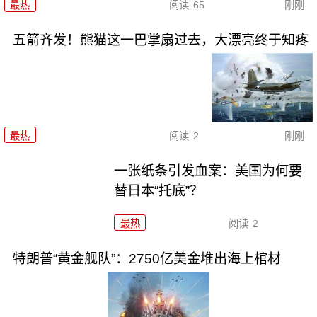
最热
阅读
65
刚刚
五箭齐发！熊猫这一巴掌扇过去，大漂亮终于知疼
最热
阅读
2
刚刚
一张纸条引发血案：美国为何要
替日本“托底”？
最热
阅读
2
特朗普“黄金舰队”：2750亿美金堆出海上棺材