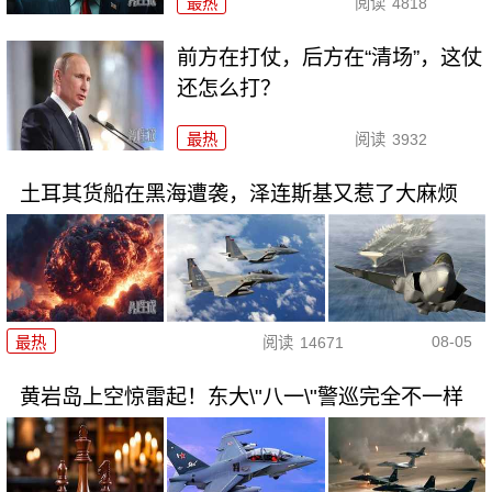
最热
阅读
4818
前方在打仗，后方在“清场”，这仗
还怎么打？
最热
阅读
3932
土耳其货船在黑海遭袭，泽连斯基又惹了大麻烦
08-05
最热
阅读
14671
黄岩岛上空惊雷起！东大\"八一\"警巡完全不一样