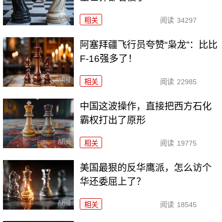
相关
阅读
34297
阿塞拜疆飞行员夸赞“枭龙”：比比
F-16强多了！
相关
阅读
22985
中国这波操作，直接把西方石化
霸权打出了原形
相关
阅读
19775
美国最狠的反华鹰派，怎么访个
华还委屈上了？
相关
阅读
18545