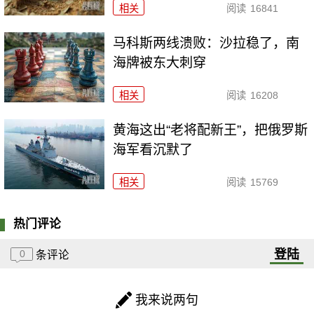
相关
阅读
16841
马科斯两线溃败：沙拉稳了，南
海牌被东大刺穿
相关
阅读
16208
黄海这出“老将配新王”，把俄罗斯
海军看沉默了
相关
阅读
15769
热门评论
登陆
0
条评论
我来说两句