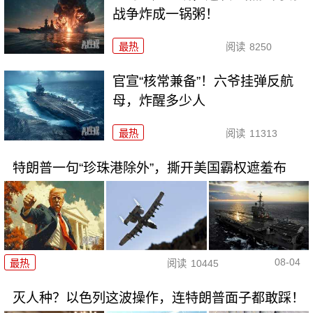
战争炸成一锅粥！
最热
阅读
8250
官宣“核常兼备”！六爷挂弹反航
母，炸醒多少人
最热
阅读
11313
特朗普一句“珍珠港除外”，撕开美国霸权遮羞布
08-04
最热
阅读
10445
灭人种？以色列这波操作，连特朗普面子都敢踩！