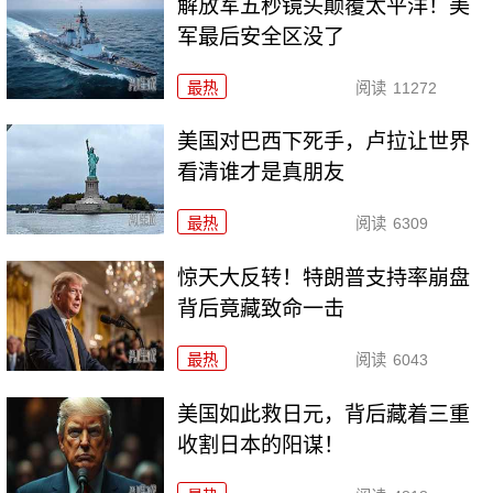
解放军五秒镜头颠覆太平洋！美
军最后安全区没了
最热
阅读
11272
美国对巴西下死手，卢拉让世界
看清谁才是真朋友
最热
阅读
6309
惊天大反转！特朗普支持率崩盘
背后竟藏致命一击
最热
阅读
6043
美国如此救日元，背后藏着三重
收割日本的阳谋！