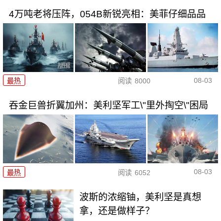
4万吨老将压阵，054B新锐亮相：美菲仔细品品
08-03
最热
阅读
8000
吞金巨兽折翼加州：美利坚军工\"里外掏空\"困局
08-03
最热
阅读
6052
波斯的浓缩铀，美利坚是真想
拿，还是做样子？