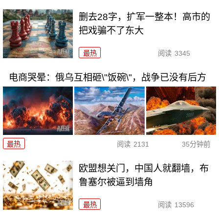
删去28字，扩军一整本！高市的
把戏骗不了东大
最热
阅读
3345
电商哭晕：俄乌互相砸\"饭碗\"，战争已没有后方
最热
阅读
2131
35分钟前
欧盟想关门，中国人就翻墙，布
鲁塞尔被逼到墙角
最热
阅读
13596