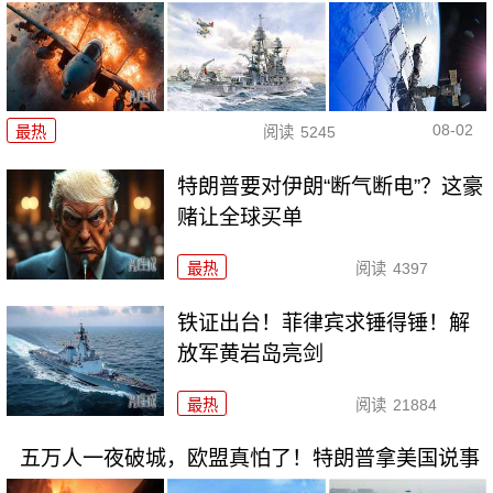
08-02
最热
阅读
5245
特朗普要对伊朗“断气断电”？这豪
赌让全球买单
最热
阅读
4397
铁证出台！菲律宾求锤得锤！解
放军黄岩岛亮剑
最热
阅读
21884
五万人一夜破城，欧盟真怕了！特朗普拿美国说事