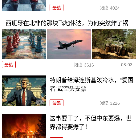
最热
阅读
4024
西班牙在北非的那块飞地休达，为何突然炸了锅
08-03
最热
阅读
3616
特朗普给泽连斯基泼冷水，“爱国
者”或空头支票
最热
阅读
3226
这事要干了，不但中东要爆，世
界都得要爆了！