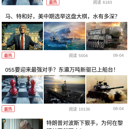
最热
阅读
6183
马、特和好，美中期选举这盘大棋，水有多深？
08-04
最热
阅读
5504
055要迎来最强对手？东瀛万吨新驱已上船台！
08-04
最热
阅读
10136
特朗普对波斯下狠手，为何在黎