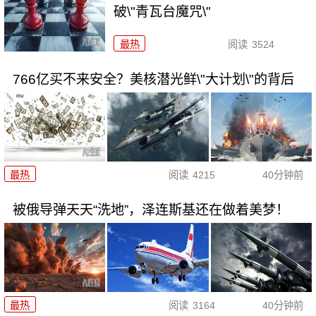
破\"青瓦台魔咒\"
最热
阅读
3524
766亿买不来安全？美核潜光鲜\"大计划\"的背后
最热
阅读
4215
40分钟前
被俄导弹天天“洗地”，泽连斯基还在做着美梦！
最热
阅读
3164
40分钟前