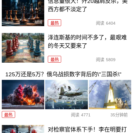
信息量很大！歼20越肩反杀，美
西方都不淡定了
最热
阅读
6404
泽连斯基的时间不多了，最艰难
的冬天又要来了
最热
阅读
5809
125万还是5万？俄乌战损数字背后的\"三国杀\"
最热
阅读
4771
35分钟前
对检察官体系下手！李在明要打