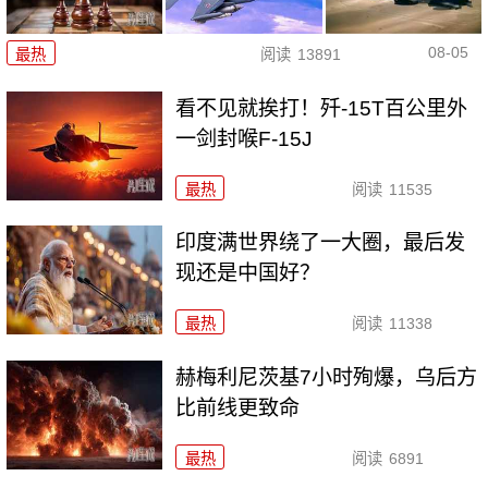
08-05
最热
阅读
13891
看不见就挨打！歼-15T百公里外
一剑封喉F-15J
最热
阅读
11535
印度满世界绕了一大圈，最后发
现还是中国好？
最热
阅读
11338
赫梅利尼茨基7小时殉爆，乌后方
比前线更致命
最热
阅读
6891