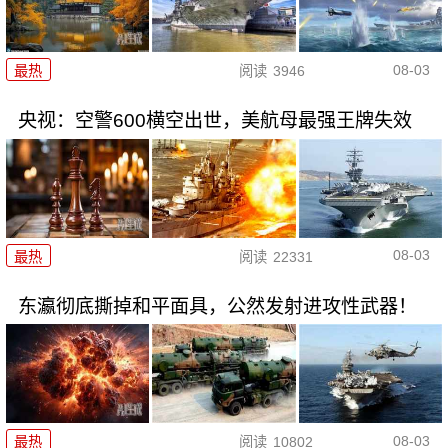
08-03
最热
阅读
3946
央视：空警600横空出世，美航母最强王牌失效
08-03
最热
阅读
22331
东瀛彻底撕掉和平面具，公然发射进攻性武器！
08-03
最热
阅读
10802