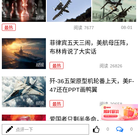
08-01
最热
阅读
7677
菲律宾五天三闹，美航母压阵，
布林肯说了大实话
最热
阅读
26826
歼-36五架原型机轮番上天，美F-
47还在PPT画鸭翼
最热
阅读
20658
爱国者只剩半条命，美军却拉着
沙特去伊拉克踩雷
0
0
点评一下