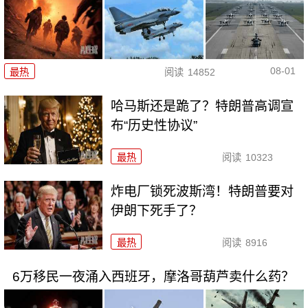
08-01
最热
阅读
14852
哈马斯还是跪了？特朗普高调宣
布“历史性协议”
最热
阅读
10323
炸电厂锁死波斯湾！特朗普要对
伊朗下死手了？
最热
阅读
8916
6万移民一夜涌入西班牙，摩洛哥葫芦卖什么药？