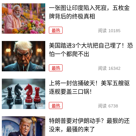
一张图让印度陷入死寂，五枚金
牌背后的终极真相
最热
阅读
10185
美国踏进3个大坑把自己埋了！恐
怕一个都爬不出
最热
阅读
16342
上将一封信捅破天！美军五艘驱
逐舰要盖三口锅！
最热
阅读
6738
特朗普要对伊朗动手？最狠的还
没来，最骚的来了