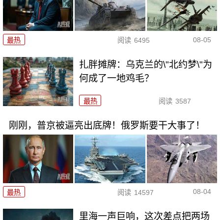
08-05
最热
阅读
6495
扎胖摊牌：乌克兰的\"北约梦\"为
何成了一地鸡毛？
最热
阅读
3587
刚刚，普京被逼亮出底牌！俄罗斯要干大事了！
08-04
最热
阅读
14597
里海一声巨响，这次差点把两场