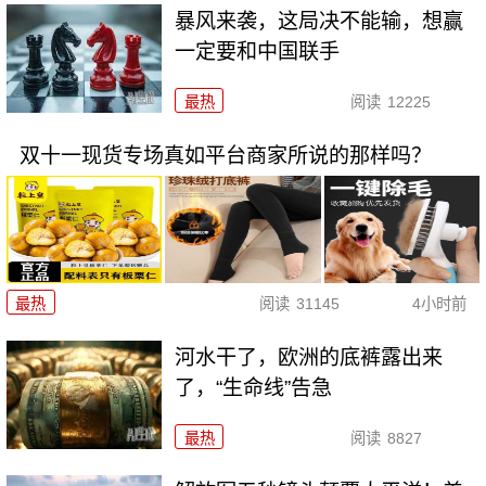
暴风来袭，这局决不能输，想赢
一定要和中国联手
最热
阅读
12225
双十一现货专场真如平台商家所说的那样吗？
最热
阅读
31145
4小时前
河水干了，欧洲的底裤露出来
了，“生命线”告急
最热
阅读
8827