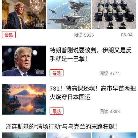
08-04
最热
阅读
5925
特朗普刚说要谈判，伊朗又是反
手就是一巴掌！
最热
阅读
4774
731！特高课还魂！高市早苗两把
火烧穿日本国运
最热
阅读
4393
泽连斯基的“清场行动”与乌克兰的末路狂飙！