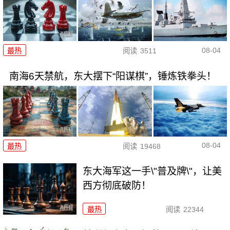
08-04
最热
阅读
3511
南海6天禁航，东大摆下“阳谋棋”，锤炼铁拳头！
08-04
最热
阅读
19468
东大海军这一手\"普及牌\"，让美
西方彻底破防！
最热
阅读
22344