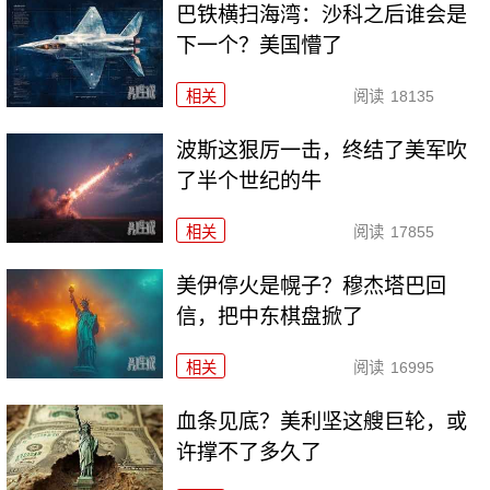
巴铁横扫海湾：沙科之后谁会是
下一个？美国懵了
相关
阅读
18135
波斯这狠厉一击，终结了美军吹
了半个世纪的牛
相关
阅读
17855
美伊停火是幌子？穆杰塔巴回
信，把中东棋盘掀了
相关
阅读
16995
血条见底？美利坚这艘巨轮，或
许撑不了多久了