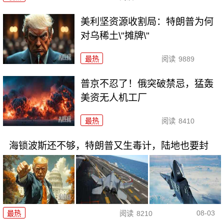
美利坚资源收割局：特朗普为何
对乌稀土\"摊牌\"
最热
阅读
9889
普京不忍了！俄突破禁忌，猛轰
美资无人机工厂
最热
阅读
8410
海锁波斯还不够，特朗普又生毒计，陆地也要封
08-03
最热
阅读
8210