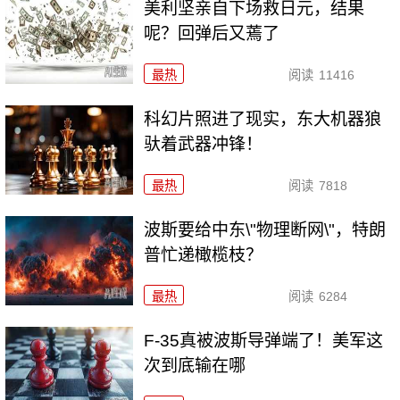
美利坚亲自下场救日元，结果
呢？回弹后又蔫了
最热
阅读
11416
科幻片照进了现实，东大机器狼
驮着武器冲锋！
最热
阅读
7818
波斯要给中东\"物理断网\"，特朗
普忙递橄榄枝？
最热
阅读
6284
F-35真被波斯导弹端了！美军这
次到底输在哪