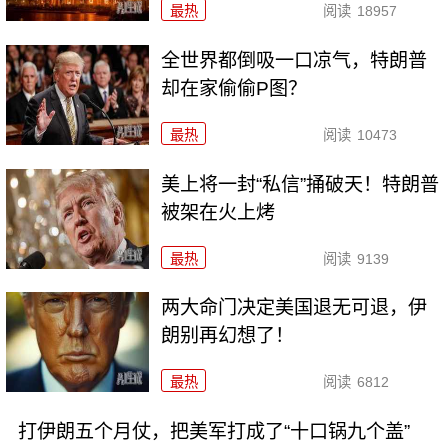
最热
阅读
18957
全世界都倒吸一口凉气，特朗普
却在家偷偷P图？
最热
阅读
10473
美上将一封“私信”捅破天！特朗普
被架在火上烤
最热
阅读
9139
两大命门决定美国退无可退，伊
朗别再幻想了！
最热
阅读
6812
打伊朗五个月仗，把美军打成了“十口锅九个盖”