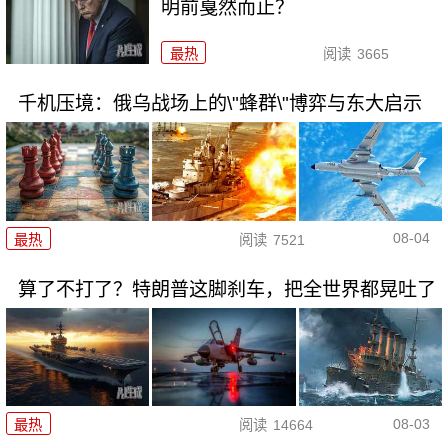
明前戛然而止？
最热
阅读
3665
千机压境：俄乌战场上的\"蜂群\"博弈与东大启示
08-04
最热
阅读
7521
算了不打了？特朗普这脚刹车，把全世界都晃吐了
08-03
最热
阅读
14664