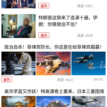
最热
阅读
5351
特朗普这狼来了连演十遍，伊
朗：你猜我信不信？
最热
阅读
4538
政治自杀！菲律宾防长，你这是在给菲律宾掘墓！
08-03
最热
阅读
6513
高市早苗又作妖！特高课卷土重来，日本三重困境