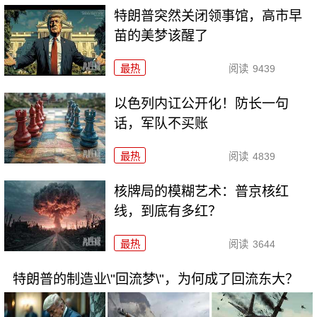
特朗普突然关闭领事馆，高市早
苗的美梦该醒了
最热
阅读
9439
以色列内讧公开化！防长一句
话，军队不买账
最热
阅读
4839
核牌局的模糊艺术：普京核红
线，到底有多红？
最热
阅读
3644
特朗普的制造业\"回流梦\"，为何成了回流东大？