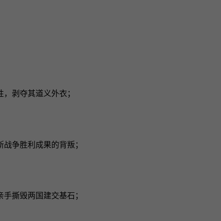
性，剥夺其道义外衣；
斯战争胜利成果的背叛；
亲手撕毁两国建交基石；