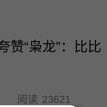
夸赞“枭龙”：比比
阅读
23621