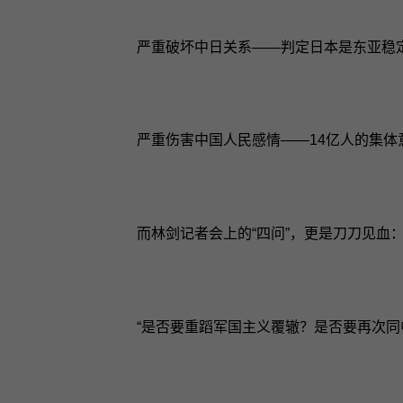
严重破坏中日关系——判定日本是东亚稳
严重伤害中国人民感情——14亿人的集
而林剑记者会上的“四问”，更是刀刀见血
“是否要重蹈军国主义覆辙？是否要再次同