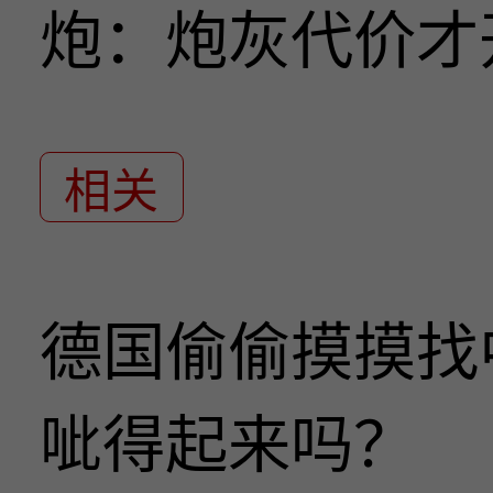
炮：炮灰代价才
相关
德国偷偷摸摸找
呲得起来吗？