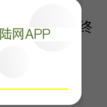
来！俄乌战争终
？
阅读
23014