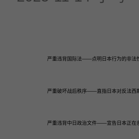
严重违背国际法——点明日本行为的非法
严重破坏战后秩序——直指日本对反法西
严重违背中日政治文件——宣告日本正在