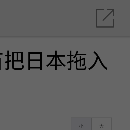
苗把日本拖入
小
大