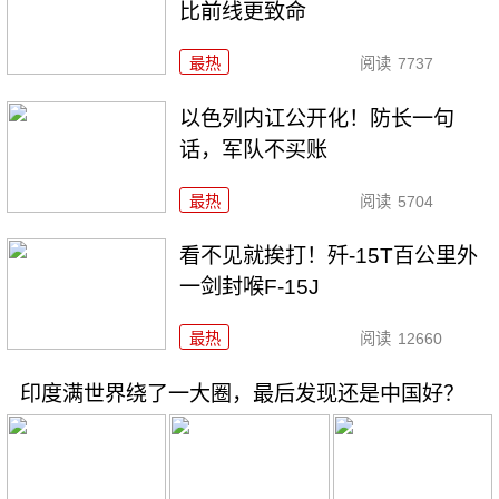
比前线更致命
最热
阅读
7737
以色列内讧公开化！防长一句
话，军队不买账
最热
阅读
5704
看不见就挨打！歼-15T百公里外
一剑封喉F-15J
最热
阅读
12660
印度满世界绕了一大圈，最后发现还是中国好？