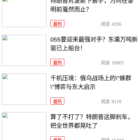
特朗普对波斯下狠手，为何在黎
明前戛然而止？
最热
阅读
4255
055要迎来最强对手？东瀛万吨新
驱已上船台！
最热
阅读
10807
千机压境：俄乌战场上的\"蜂群
\"博弈与东大启示
最热
阅读
8178
算了不打了？特朗普这脚刹车，
把全世界都晃吐了