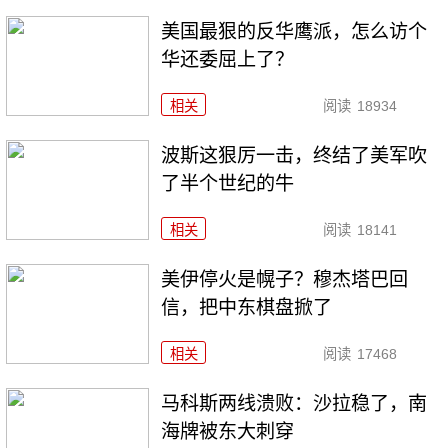
美国最狠的反华鹰派，怎么访个
华还委屈上了？
相关
阅读
18934
波斯这狠厉一击，终结了美军吹
了半个世纪的牛
相关
阅读
18141
美伊停火是幌子？穆杰塔巴回
信，把中东棋盘掀了
相关
阅读
17468
马科斯两线溃败：沙拉稳了，南
海牌被东大刺穿