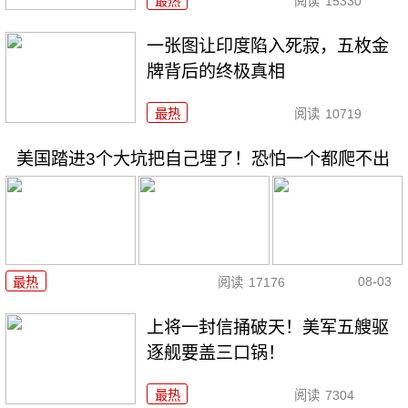
最热
阅读
15330
一张图让印度陷入死寂，五枚金
牌背后的终极真相
最热
阅读
10719
美国踏进3个大坑把自己埋了！恐怕一个都爬不出
08-03
最热
阅读
17176
上将一封信捅破天！美军五艘驱
逐舰要盖三口锅！
最热
阅读
7304