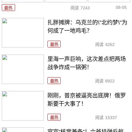
08-05
最热
阅读
7243
扎胖摊牌：乌克兰的\"北约梦\"为
何成了一地鸡毛？
最热
阅读
4262
里海一声巨响，这次差点把两场
战争炸成一锅粥！
最热
阅读
8922
刚刚，普京被逼亮出底牌！俄罗
斯要干大事了！
最热
阅读
15337
官宣“核常兼备”！六爷挂弹反航