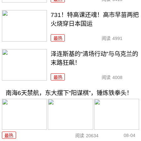
731！特高课还魂！高市早苗两把
火烧穿日本国运
最热
阅读
4991
泽连斯基的“清场行动”与乌克兰的
末路狂飙！
最热
阅读
4008
南海6天禁航，东大摆下“阳谋棋”，锤炼铁拳头！
08-04
最热
阅读
20634