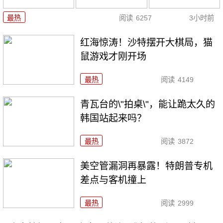
最热
阅读
6257
3小时前
红海惊涛！沙特摆开大棋局，猫
鼠游戏才刚开场
最热
阅读
4149
青瓦台的\"拍桌\"，能让跪太久的
韩国站起来吗？
最热
阅读
3872
美空管漏洞再暴露！特朗普专机
差点与客机撞上
最热
阅读
2999