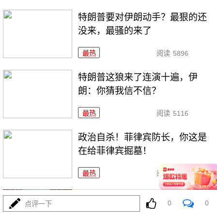
特朗普要对伊朗动手？最狠的还
没来，最骚的来了
最热
阅读
5896
特朗普这狼来了连演十遍，伊
朗：你猜我信不信？
最热
阅读
5116
政治自杀！菲律宾防长，你这是
在给菲律宾掘墓！
最热
阅读
6949
高市早苗又作妖！特高课卷土重
0
0
点评一下
来，日本三重困境