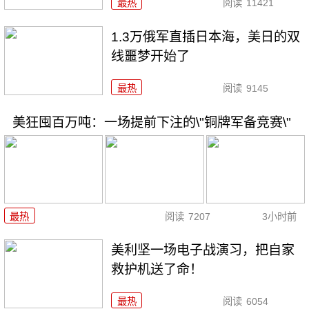
最热
阅读
11421
1.3万俄军直插日本海，美日的双
线噩梦开始了
最热
阅读
9145
美狂囤百万吨：一场提前下注的\"铜牌军备竞赛\"
最热
阅读
7207
3小时前
美利坚一场电子战演习，把自家
救护机送了命！
最热
阅读
6054