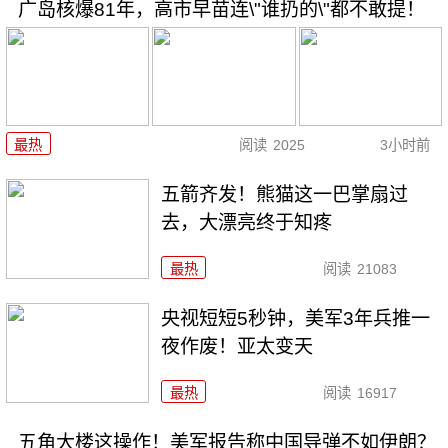
广岛核爆81年，高市早苗连\"谁扔的\"都不敢提！
最热
阅读
2025
3小时前
五箭齐发！熊猫这一巴掌扇过
去，大漂亮终于知疼
最热
阅读
21083
央视短短5秒钟，美军3年兵推一
夜作废！亚太变天
最热
阅读
16917
五角大楼这操作！美军报告称中国导弹不如伊朗？