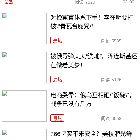
08-06
最热
阅读
7529
对检察官体系下手！李在明要打
破\"青瓦台魔咒\"
最热
阅读
5535
被俄导弹天天“洗地”，泽连斯基还
在做着美梦！
最热
阅读
5126
电商哭晕：俄乌互相砸\"饭碗\"，
战争已没有后方
最热
阅读
3559
766亿买不来安全？美核潜光鲜