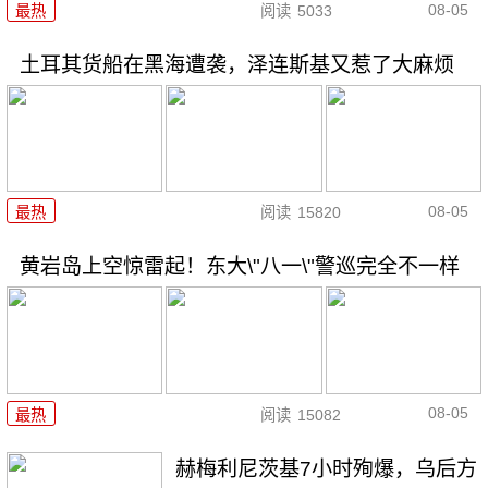
08-05
最热
阅读
5033
土耳其货船在黑海遭袭，泽连斯基又惹了大麻烦
08-05
最热
阅读
15820
黄岩岛上空惊雷起！东大\"八一\"警巡完全不一样
08-05
最热
阅读
15082
赫梅利尼茨基7小时殉爆，乌后方