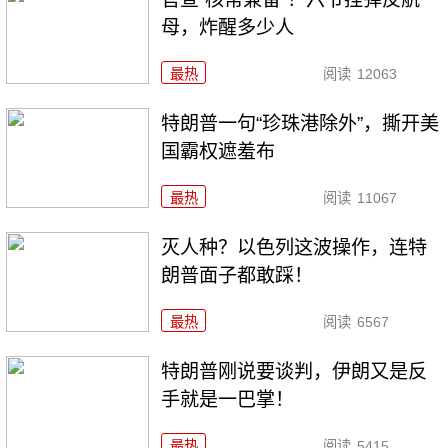
母，炸醒多少人
最热
阅读
12063
特朗普一句“珍珠港除外”，撕开美
国霸权遮羞布
最热
阅读
11067
灭人种？以色列这波操作，连特
朗普面子都敢踩！
最热
阅读
6567
特朗普刚说要谈判，伊朗又是反
手就是一巴掌！
最热
阅读
5415