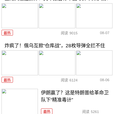
08-07
最热
阅读
9015
炸疯了！俄乌互掀“仓库战”，28枚导弹全拦不住
08-06
最热
阅读
6124
伊朗赢了？这是特朗普给革命卫
队下“精准毒计”
最热
阅读
5261