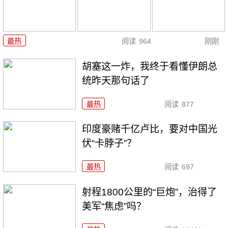
最热
阅读
964
刚刚
胡塞这一炸，我终于看懂伊朗总
统昨天那句话了
最热
阅读
877
印度豪赌千亿卢比，要对中国光
伏“卡脖子”？
最热
阅读
697
射程1800公里的“巨炮”，治得了
美军“焦虑”吗？