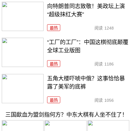
向特朗普同志致敬！美政坛上演
“超级抹红大赛”
最热
阅读
1248
“工厂的工厂”：中国这棋彻底颠覆
全球工业版图
最热
阅读
1186
五角大楼吓唬中俄？这事恰恰暴
露了美军的底裤
最热
阅读
1056
三国歃血为盟剑指何方？中东大棋有人坐不住了！