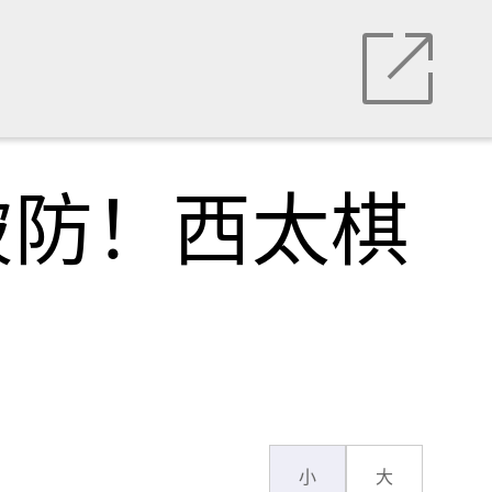
破防！西太棋
小
大