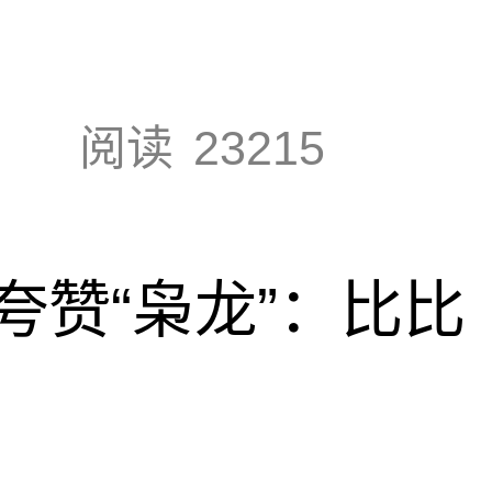
阅读
23215
夸赞“枭龙”：比比