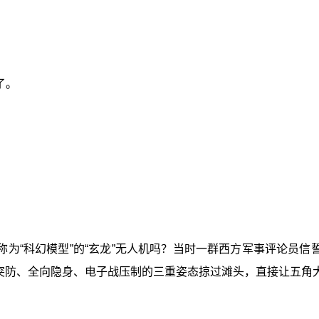
了。
为“科幻模型”的“玄龙”无人机吗？当时一群西方军事评论员信
突防、全向隐身、电子战压制的三重姿态掠过滩头，直接让五角大