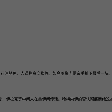
、石油豁免、人道物资交换等。如今哈梅内伊亲手扯下最后一块
曼、伊拉克等中间人在美伊间传话。哈梅内伊的否认彻底断绝这