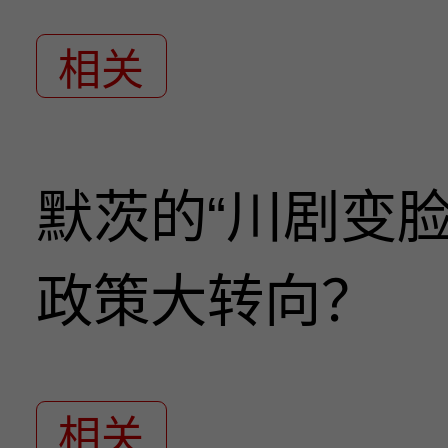
相关
默茨的“川剧变
政策大转向？
相关