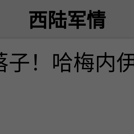
西陆军情
落子！哈梅内伊