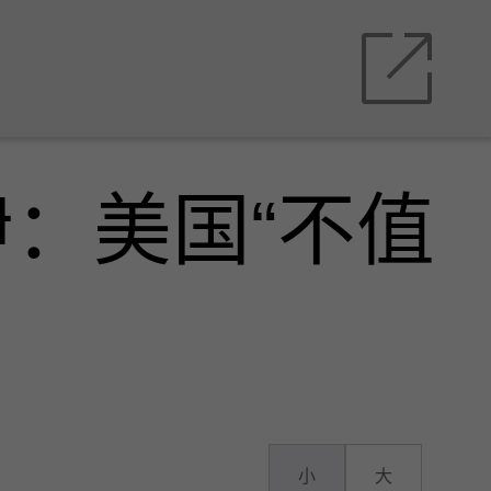
：美国“不值
小
大