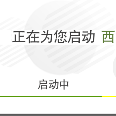
美国对盟友捅刀
全世界都看傻了