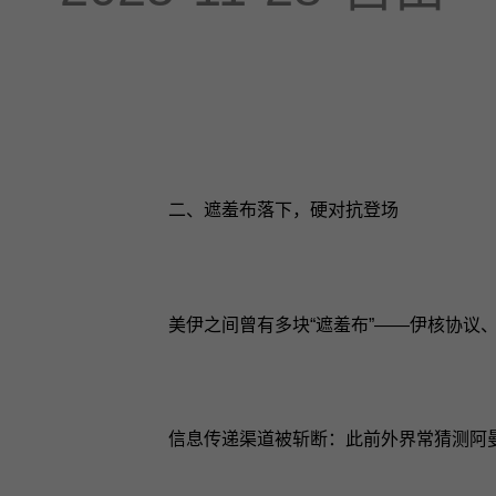
二、遮羞布落下，硬对抗登场
美伊之间曾有多块“遮羞布”——伊核协议
信息传递渠道被斩断：此前外界常猜测阿