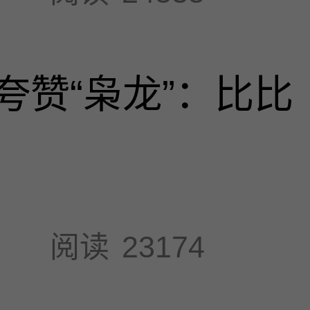
夸赞“枭龙”：比比
阅读
23174