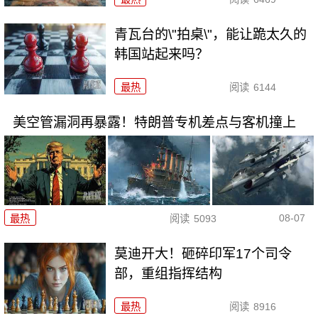
青瓦台的\"拍桌\"，能让跪太久的
韩国站起来吗？
最热
阅读
6144
美空管漏洞再暴露！特朗普专机差点与客机撞上
08-07
最热
阅读
5093
莫迪开大！砸碎印军17个司令
部，重组指挥结构
最热
阅读
8916