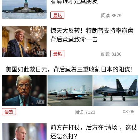
看清谁才是真朋友
最热
阅读
8579
惊天大反转！特朗普支持率崩盘
背后竟藏致命一击
最热
阅读
8180
美国如此救日元，背后藏着三重收割日本的阳谋！
08-05
最热
阅读
7123
前方在打仗，后方在“清场”，这仗
还怎么打？