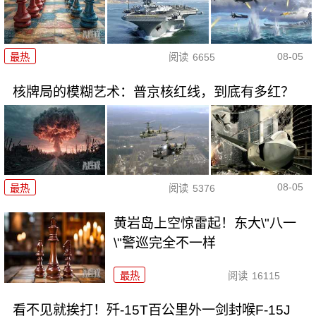
08-05
最热
阅读
6655
核牌局的模糊艺术：普京核红线，到底有多红？
08-05
最热
阅读
5376
黄岩岛上空惊雷起！东大\"八一
\"警巡完全不一样
最热
阅读
16115
看不见就挨打！歼-15T百公里外一剑封喉F-15J