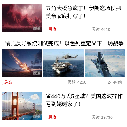
五角大楼急疯了！伊朗这场仗把
美帝家底打穿了！
最热
阅读
4610
箭式反导系统测试完成！以色列重定义下一场战争
最热
阅读
4250
2小时前
省440万丢5座城？美国这波操作
亏到姥姥家了！
最热
阅读
19730