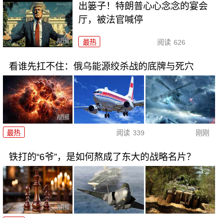
出篓子！特朗普心心念念的宴会
厅，被法官喊停
最热
阅读
626
看谁先扛不住：俄乌能源绞杀战的底牌与死穴
最热
阅读
339
刚刚
铁打的“6爷”，是如何熬成了东大的战略名片？