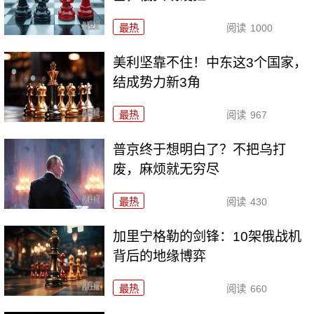
最热
阅读
1000
美利坚靠不住！中东这3个国家，
结成势力新3角
最热
阅读
967
普京终于想明白了？不把乌打
废，麻烦就无穷尽
最热
阅读
430
加里宁格勒的剑锋：10架俄战机
背后的地缘博弈
最热
阅读
660