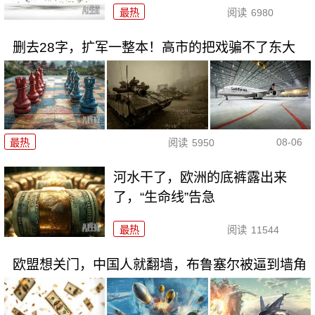
最热
阅读
6980
删去28字，扩军一整本！高市的把戏骗不了东大
08-06
最热
阅读
5950
河水干了，欧洲的底裤露出来
了，“生命线”告急
最热
阅读
11544
欧盟想关门，中国人就翻墙，布鲁塞尔被逼到墙角