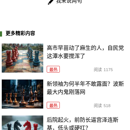
我来说两句
更多精彩内容
高市早苗动了麻生的人，自民党
这潭水要搅浑了
最热
阅读
1175
新领袖为何半年不敢露面？波斯
最大内鬼刚落网
最热
阅读
518
后院起火，前防长逼宫泽连斯
基，低头或硬扛？