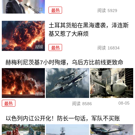
最热
阅读
5929
土耳其货船在黑海遭袭，泽连斯
基又惹了大麻烦
最热
阅读
16834
赫梅利尼茨基7小时殉爆，乌后方比前线更致命
08-05
最热
阅读
8586
以色列内讧公开化！防长一句话，军队不买账