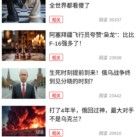
全世界都看傻了
相关
阅读
35337
阿塞拜疆飞行员夸赞“枭龙”：比比
F-16强多了！
相关
阅读
23938
生死时刻提前到来！俄乌战争终
到见分晓的时刻？
相关
阅读
23442
打了4年半，俄回过神，最大对手
不是乌克兰？
相关
阅读
20910