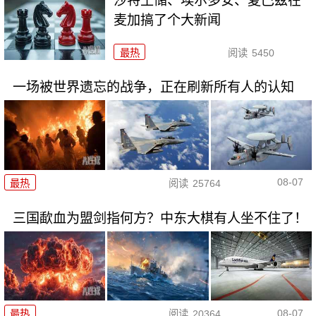
沙特王储、埃尔多安、夏巴兹在
麦加搞了个大新闻
最热
阅读
5450
一场被世界遗忘的战争，正在刷新所有人的认知
08-07
最热
阅读
25764
三国歃血为盟剑指何方？中东大棋有人坐不住了！
08-07
最热
阅读
20364