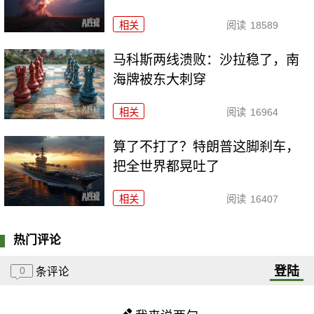
相关
阅读
18589
马科斯两线溃败：沙拉稳了，南
海牌被东大刺穿
相关
阅读
16964
算了不打了？特朗普这脚刹车，
把全世界都晃吐了
相关
阅读
16407
热门评论
登陆
0
条评论