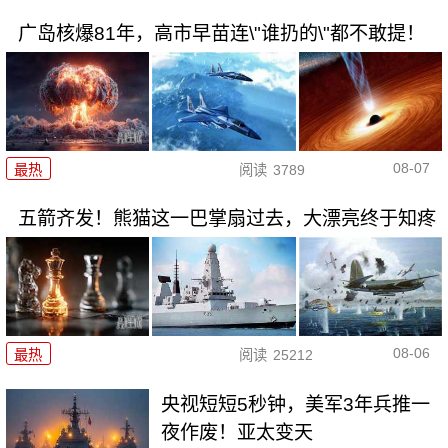
广岛核爆81年，高市早苗连\"谁扔的\"都不敢提！
08-07
最热
阅读
3789
五箭齐发！熊猫这一巴掌扇过去，大漂亮终于知疼
08-06
最热
阅读
25212
央视短短5秒钟，美军3年兵推一
夜作废！亚太变天