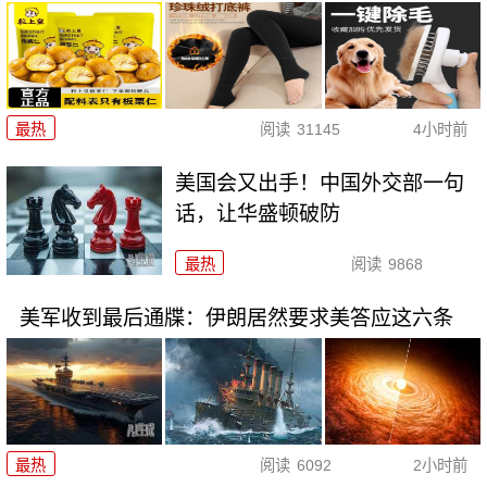
最热
阅读
31145
4小时前
美国会又出手！中国外交部一句
话，让华盛顿破防
最热
阅读
9868
美军收到最后通牒：伊朗居然要求美答应这六条
最热
阅读
6092
2小时前