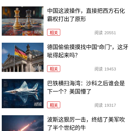
中国这波操作，直接把西方石化
霸权打出了原形
相关
阅读
20551
德国偷偷摸摸找中国“命门”，这牙
呲得起来吗？
相关
阅读
19453
巴铁横扫海湾：沙科之后谁会是
下一个？美国懵了
相关
阅读
19317
波斯这狠厉一击，终结了美军吹
了半个世纪的牛