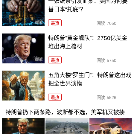
一张纸条引发血案：美国为何要
替日本“托底”？
最热
阅读
7050
特朗普“黄金舰队”：2750亿美金
堆出海上棺材
最热
阅读
5750
五角大楼“罗生门”：特朗普这出戏
把全世界演懵
最热
阅读
5526
特朗普扔下两条路，波斯都不选，美军机又被揍