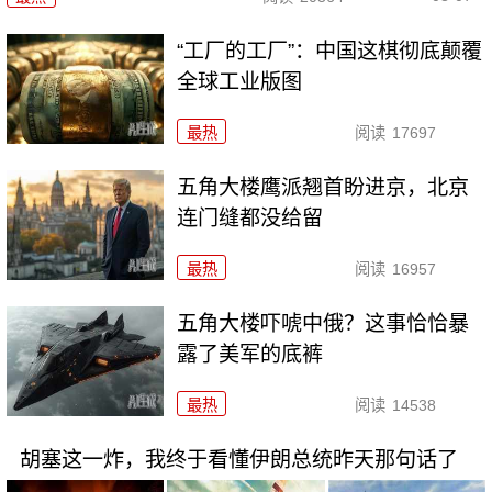
“工厂的工厂”：中国这棋彻底颠覆
全球工业版图
最热
阅读
17697
五角大楼鹰派翘首盼进京，北京
连门缝都没给留
最热
阅读
16957
五角大楼吓唬中俄？这事恰恰暴
露了美军的底裤
最热
阅读
14538
胡塞这一炸，我终于看懂伊朗总统昨天那句话了