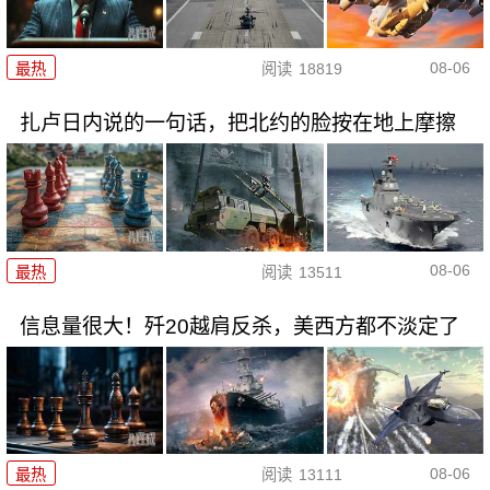
08-06
最热
阅读
18819
扎卢日内说的一句话，把北约的脸按在地上摩擦
08-06
最热
阅读
13511
信息量很大！歼20越肩反杀，美西方都不淡定了
08-06
最热
阅读
13111