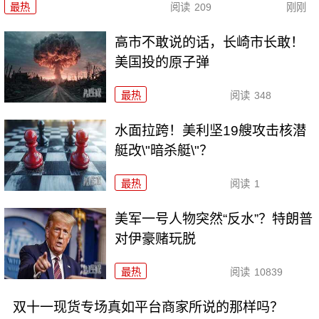
最热
阅读
209
刚刚
高市不敢说的话，长崎市长敢！
美国投的原子弹
最热
阅读
348
水面拉跨！美利坚19艘攻击核潜
艇改\"暗杀艇\"？
最热
阅读
1
美军一号人物突然“反水”？特朗普
对伊豪赌玩脱
最热
阅读
10839
双十一现货专场真如平台商家所说的那样吗？