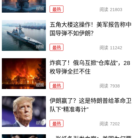
最热
阅读
21803
五角大楼这操作！美军报告称中
国导弹不如伊朗？
最热
阅读
11242
炸疯了！俄乌互掀“仓库战”，28
枚导弹全拦不住
最热
阅读
7938
伊朗赢了？这是特朗普给革命卫
队下“精准毒计”
最热
阅读
7202