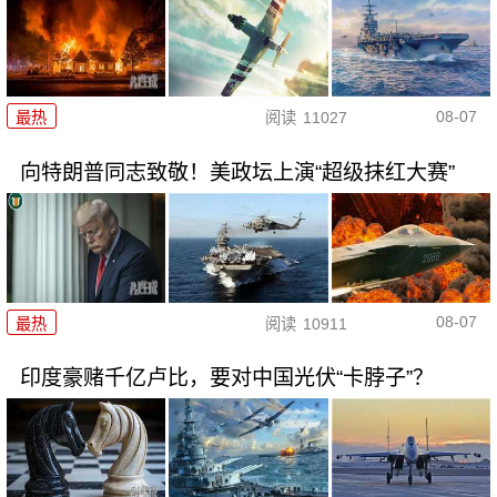
08-07
最热
阅读
11027
向特朗普同志致敬！美政坛上演“超级抹红大赛”
08-07
最热
阅读
10911
印度豪赌千亿卢比，要对中国光伏“卡脖子”？