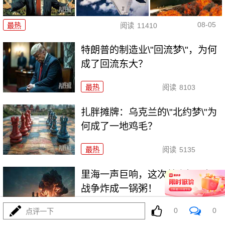
08-05
最热
阅读
11410
特朗普的制造业\"回流梦\"，为何
成了回流东大？
最热
阅读
8103
扎胖摊牌：乌克兰的\"北约梦\"为
何成了一地鸡毛？
最热
阅读
5135
里海一声巨响，这次差点把两场
战争炸成一锅粥！
0
0
点评一下
最热
阅读
9848