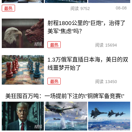
08-08
最热
阅读
9752
射程1800公里的“巨炮”，治得了
美军“焦虑”吗？
最热
阅读
15694
1.3万俄军直插日本海，美日的双
线噩梦开始了
最热
阅读
13450
美狂囤百万吨：一场提前下注的\"铜牌军备竞赛\"