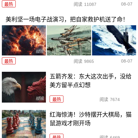
08-07
最热
阅读
11087
美利坚一场电子战演习，把自家救护机送了命！
08-07
最热
阅读
9865
五箭齐发：东大这次出手，没给
美方留半点幻想
最热
阅读
7674
红海惊涛！沙特摆开大棋局，猫
鼠游戏才刚开场
最热
阅读
6469