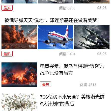
08-06
最热
阅读
6953
被俄导弹天天“洗地”，泽连斯基还在做着美梦！
08-06
最热
阅读
6404
电商哭晕：俄乌互相砸\"饭碗\"，
战争已没有后方
最热
阅读
4613
766亿买不来安全？美核潜光鲜
\"大计划\"的背后