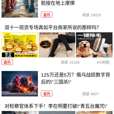
脸按在地上摩擦
最热
阅读
10015
双十一现货专场真如平台商家所说的那样吗？
最热
阅读
31145
4小时前
125万还是5万？俄乌战损数字背
后的\"三国杀\"
最热
阅读
6627
对检察官体系下手！李在明要打破\"青瓦台魔咒\"