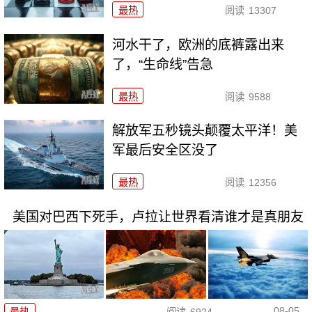
最热
阅读
13307
河水干了，欧洲的底裤露出来
了，“生命线”告急
最热
阅读
9588
解放军五秒镜头颠覆太平洋！美
军最后安全区没了
最热
阅读
12356
美国对巴西下死手，卢拉让世界看清谁才是真朋友
08-05
最热
阅读
6924