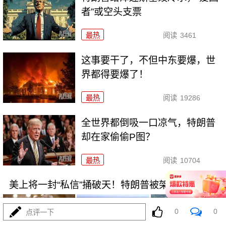
者”或空头支票
最热
阅读
3461
这事要干了，不但中东要爆，世
界都得要爆了！
最热
阅读
19286
全世界都倒吸一口凉气，特朗普
却在家偷偷P图？
最热
阅读
10704
美上将一封“私信”捅破天！特朗普被架在火上烤
0
0
点评一下