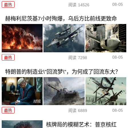
08-05
最热
阅读
14526
赫梅利尼茨基7小时殉爆，乌后方比前线更致命
08-05
最热
阅读
7298
特朗普的制造业\"回流梦\"，为何成了回流东大？
08-05
最热
阅读
6889
核牌局的模糊艺术：普京核红