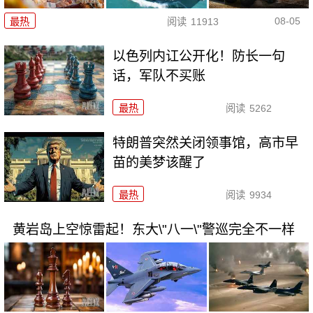
08-05
最热
阅读
11913
以色列内讧公开化！防长一句
话，军队不买账
最热
阅读
5262
特朗普突然关闭领事馆，高市早
苗的美梦该醒了
最热
阅读
9934
黄岩岛上空惊雷起！东大\"八一\"警巡完全不一样