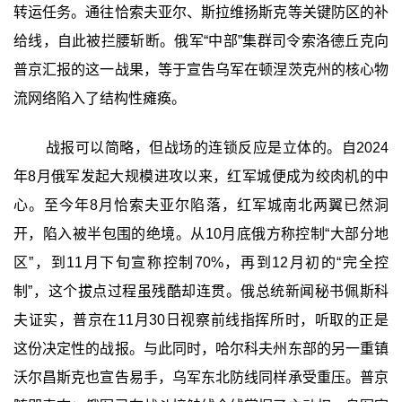
转运任务。通往恰索夫亚尔、斯拉维扬斯克等关键防区的补
给线，自此被拦腰斩断。俄军“中部”集群司令索洛德丘克向
普京汇报的这一战果，等于宣告乌军在顿涅茨克州的核心物
流网络陷入了结构性瘫痪。
战报可以简略，但战场的连锁反应是立体的。自2024
年8月俄军发起大规模进攻以来，红军城便成为绞肉机的中
心。至今年8月恰索夫亚尔陷落，红军城南北两翼已然洞
开，陷入被半包围的绝境。从10月底俄方称控制“大部分地
区”，到11月下旬宣称控制70%，再到12月初的“完全控
制”，这个拔点过程虽残酷却连贯。俄总统新闻秘书佩斯科
夫证实，普京在11月30日视察前线指挥所时，听取的正是
这份决定性的战报。与此同时，哈尔科夫州东部的另一重镇
沃尔昌斯克也宣告易手，乌军东北防线同样承受重压。普京