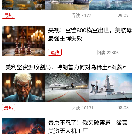
08-03
最热
阅读
4177
央视：空警600横空出世，美航母
最强王牌失效
最热
阅读
22806
美利坚资源收割局：特朗普为何对乌稀土\"摊牌\"
08-03
最热
阅读
10131
普京不忍了！俄突破禁忌，猛轰
美资无人机工厂