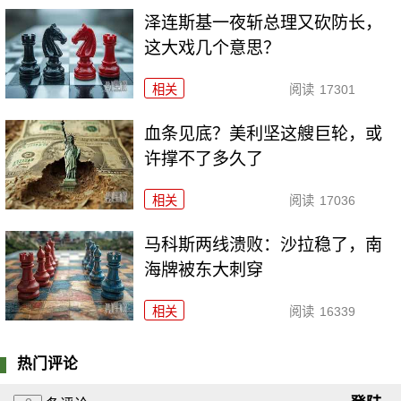
泽连斯基一夜斩总理又砍防长，
这大戏几个意思？
相关
阅读
17301
血条见底？美利坚这艘巨轮，或
许撑不了多久了
相关
阅读
17036
马科斯两线溃败：沙拉稳了，南
海牌被东大刺穿
相关
阅读
16339
热门评论