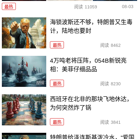
08-03
最热
阅读
11059
海锁波斯还不够，特朗普又生毒
计，陆地也要封
最热
阅读
8462
4万吨老将压阵，054B新锐亮
相：美菲仔细品品
最热
阅读
8230
西班牙在北非的那块飞地休达，
为何突然炸了锅
最热
阅读
3841
特朗普给泽连斯基泼冷水，“爱国