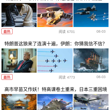
08-03
最热
阅读
6701
特朗普这狼来了连演十遍，伊朗：你猜我信不信？
08-03
最热
阅读
4773
高市早苗又作妖！特高课卷土重来，日本三重困境