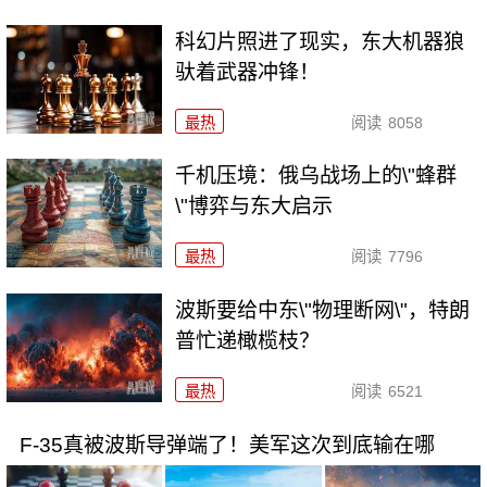
科幻片照进了现实，东大机器狼
驮着武器冲锋！
最热
阅读
8058
千机压境：俄乌战场上的\"蜂群
\"博弈与东大启示
最热
阅读
7796
波斯要给中东\"物理断网\"，特朗
普忙递橄榄枝？
最热
阅读
6521
F-35真被波斯导弹端了！美军这次到底输在哪