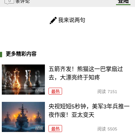
登陆
0
条评论
我来说两句
更多精彩内容
五箭齐发！熊猫这一巴掌扇过
去，大漂亮终于知疼
最热
阅读
7151
央视短短5秒钟，美军3年兵推一
夜作废！亚太变天
最热
阅读
5505