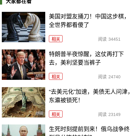
大家都在看
美国对盟友捅刀！中国这步棋，
全世界都看傻了
相关
阅读
34451
特朗普半夜惊醒，这仗再打下
去，美利坚要当裤子
相关
阅读
24740
“去美元化”加速，美债无人问津，
东瀛被锁死！
相关
阅读
23149
生死时刻提前到来！俄乌战争终