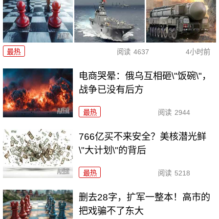
最热
阅读
4637
4小时前
电商哭晕：俄乌互相砸\"饭碗\"，
战争已没有后方
最热
阅读
2944
766亿买不来安全？美核潜光鲜
\"大计划\"的背后
最热
阅读
5218
删去28字，扩军一整本！高市的
把戏骗不了东大