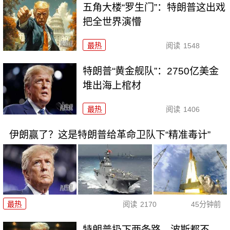
五角大楼“罗生门”：特朗普这出戏
把全世界演懵
最热
阅读
1548
特朗普“黄金舰队”：2750亿美金
堆出海上棺材
最热
阅读
1406
伊朗赢了？这是特朗普给革命卫队下“精准毒计”
最热
阅读
2170
45分钟前
特朗普扔下两条路，波斯都不