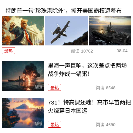
特朗普一句“珍珠港除外”，撕开美国霸权遮羞布
08-04
最热
阅读
10762
里海一声巨响，这次差点把两场
战争炸成一锅粥！
最热
阅读
8548
731！特高课还魂！高市早苗两把
火烧穿日本国运
最热
阅读
4690