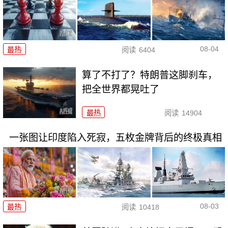
08-04
最热
阅读
6404
算了不打了？特朗普这脚刹车，
把全世界都晃吐了
最热
阅读
14904
一张图让印度陷入死寂，五枚金牌背后的终极真相
08-03
最热
阅读
10418