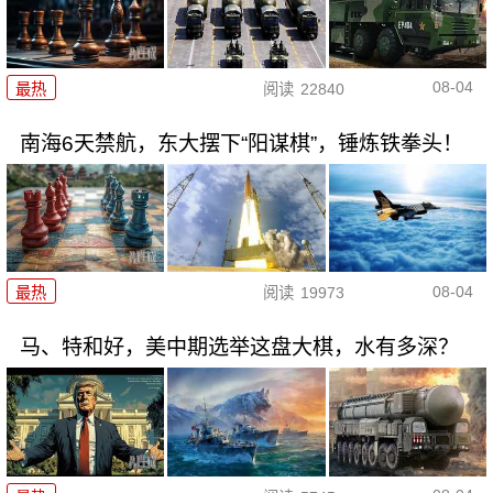
08-04
最热
阅读
22840
南海6天禁航，东大摆下“阳谋棋”，锤炼铁拳头！
08-04
最热
阅读
19973
马、特和好，美中期选举这盘大棋，水有多深？