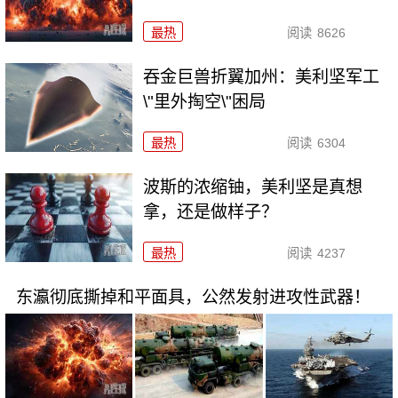
最热
阅读
8626
吞金巨兽折翼加州：美利坚军工
\"里外掏空\"困局
最热
阅读
6304
波斯的浓缩铀，美利坚是真想
拿，还是做样子？
最热
阅读
4237
东瀛彻底撕掉和平面具，公然发射进攻性武器！