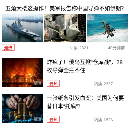
五角大楼这操作！美军报告称中国导弹不如伊朗？
最热
阅读
2821
40分钟前
炸疯了！俄乌互掀“仓库战”，28
枚导弹全拦不住
最热
阅读
2337
一张纸条引发血案：美国为何要
替日本“托底”？
最热
阅读
1826