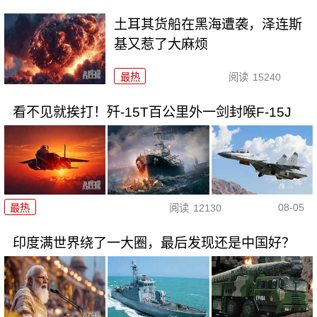
土耳其货船在黑海遭袭，泽连斯
基又惹了大麻烦
最热
阅读
15240
看不见就挨打！歼-15T百公里外一剑封喉F-15J
08-05
最热
阅读
12130
印度满世界绕了一大圈，最后发现还是中国好？