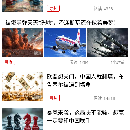
最热
阅读
4326
被俄导弹天天“洗地”，泽连斯基还在做着美梦！
最热
阅读
4264
4小时前
欧盟想关门，中国人就翻墙，布
鲁塞尔被逼到墙角
最热
阅读
14518
暴风来袭，这局决不能输，想赢
一定要和中国联手