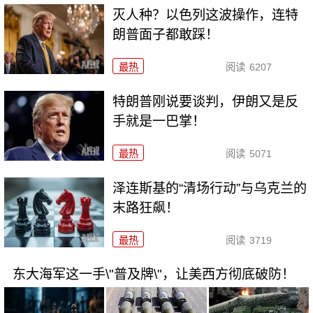
灭人种？以色列这波操作，连特
朗普面子都敢踩！
最热
阅读
6207
特朗普刚说要谈判，伊朗又是反
手就是一巴掌！
最热
阅读
5071
泽连斯基的“清场行动”与乌克兰的
末路狂飙！
最热
阅读
3719
东大海军这一手\"普及牌\"，让美西方彻底破防！