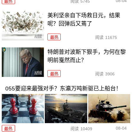
08-04
最热
阅读
5745
美利坚亲自下场救日元，结果
呢？回弹后又蔫了
最热
阅读
11675
特朗普对波斯下狠手，为何在黎
明前戛然而止？
最热
阅读
3906
055要迎来最强对手？东瀛万吨新驱已上船台！
08-04
最热
阅读
10409