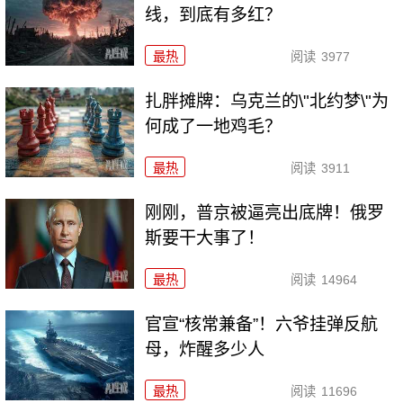
线，到底有多红？
最热
阅读
3977
扎胖摊牌：乌克兰的\"北约梦\"为
何成了一地鸡毛？
最热
阅读
3911
刚刚，普京被逼亮出底牌！俄罗
斯要干大事了！
最热
阅读
14964
官宣“核常兼备”！六爷挂弹反航
母，炸醒多少人
最热
阅读
11696