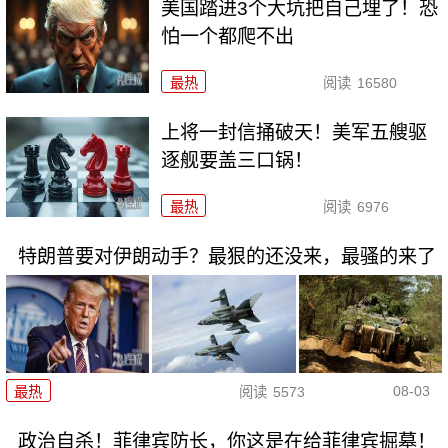
美国踏进3个大坑把自己埋了！恐
怕一个都爬不出
最热
阅读
16580
上将一封信捅破天！美军五艘驱
逐舰要盖三口锅！
最热
阅读
6976
特朗普要对伊朗动手？最狠的还没来，最骚的来了
08-03
最热
阅读
5573
政治自杀！菲律宾防长，你这是在给菲律宾掘墓！