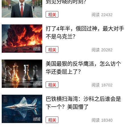
到见分晓的时刻？
相关
阅读
22432
打了4年半，俄回过神，最大对手
不是乌克兰？
相关
阅读
20282
美国最狠的反华鹰派，怎么访个
华还委屈上了？
相关
阅读
18702
巴铁横扫海湾：沙科之后谁会是
下一个？美国懵了
相关
阅读
18340