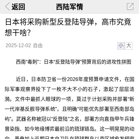
返回
西陆军情
日本将采购新型反登陆导弹，高市究竟
想干啥？
小
大
2025-12-02
自由
西南“毒刺”：日本“反登陆导弹”预算背后的进攻性拼图
近日，日本防卫省一份2026年度预算申请文件，在国
际军事观察界投下了一枚不大不小的石子，激起了层层涟
漪。文件中最抓人眼球的一项，莫过于计划采购并部署“新
一代岸基反舰导弹系统”，且明确“可能优先部署至西南部岛
屿”。武器名称被冠以“反登陆”之名，部署方向直指甲午兵锋
曾染指、如今地缘博弈最前沿的琉球链岛。这一明晃晃的动
向，再叠加上近期日本自卫队在琉球群岛以南区域愈发频密