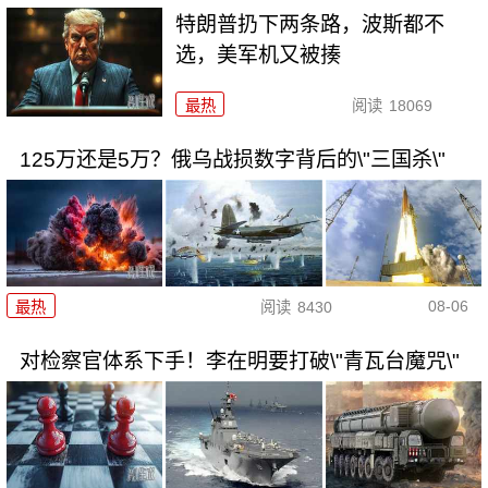
特朗普扔下两条路，波斯都不
选，美军机又被揍
最热
阅读
18069
125万还是5万？俄乌战损数字背后的\"三国杀\"
08-06
最热
阅读
8430
对检察官体系下手！李在明要打破\"青瓦台魔咒\"