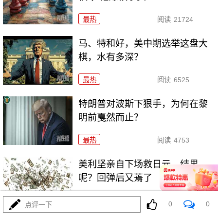
最热
阅读
21724
马、特和好，美中期选举这盘大
棋，水有多深？
最热
阅读
6525
特朗普对波斯下狠手，为何在黎
明前戛然而止？
最热
阅读
4753
美利坚亲自下场救日元，结果
呢？回弹后又蔫了
最热
阅读
12488
0
0
点评一下