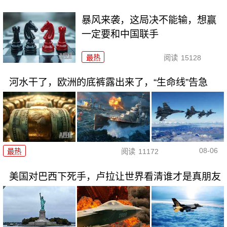
暴风来袭，这局决不能输，想赢
一定要和中国联手
最热
阅读
15128
河水干了，欧洲的底裤露出来了，“生命线”告急
08-06
最热
阅读
11172
美国对巴西下死手，卢拉让世界看清谁才是真朋友