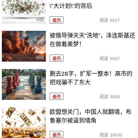
\"大计划\"的背后
最热
阅读
6617
被俄导弹天天“洗地”，泽连斯基还
在做着美梦！
最热
阅读
5937
删去28字，扩军一整本！高市的
把戏骗不了东大
最热
阅读
5640
欧盟想关门，中国人就翻墙，布
鲁塞尔被逼到墙角
最热
阅读
16630