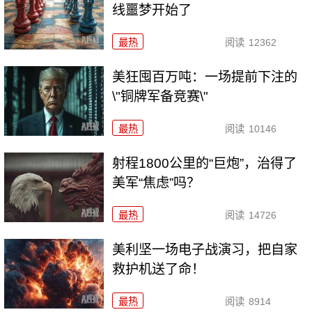
线噩梦开始了
最热
阅读
12362
美狂囤百万吨：一场提前下注的
\"铜牌军备竞赛\"
最热
阅读
10146
射程1800公里的“巨炮”，治得了
美军“焦虑”吗？
最热
阅读
14726
美利坚一场电子战演习，把自家
救护机送了命！
最热
阅读
8914