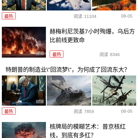
08-05
最热
阅读
11104
赫梅利尼茨基7小时殉爆，乌后方
比前线更致命
最热
阅读
8346
特朗普的制造业\"回流梦\"，为何成了回流东大？
08-05
最热
阅读
7859
核牌局的模糊艺术：普京核红
线，到底有多红？