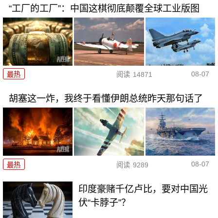
“工厂的工厂”：中国这棋彻底颠覆全球工业版图
08-07
最热
阅读
14871
胡塞这一炸，我终于看懂伊朗总统昨天那句话了
08-07
最热
阅读
9289
印度豪赌千亿卢比，要对中国光
伏“卡脖子”？