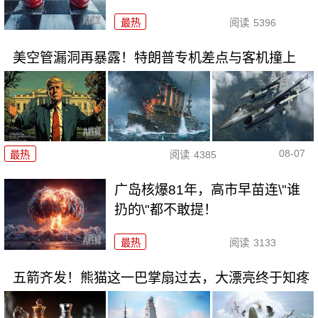
最热
阅读
5396
美空管漏洞再暴露！特朗普专机差点与客机撞上
08-07
最热
阅读
4385
广岛核爆81年，高市早苗连\"谁
扔的\"都不敢提！
最热
阅读
3133
五箭齐发！熊猫这一巴掌扇过去，大漂亮终于知疼