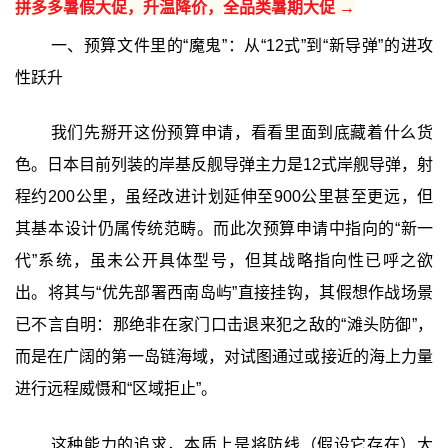
拼多多暑假大促，升温降价，全品类暑期大促 →
一、预算文件里的“魔鬼”：从“12式”到“新导弹”的进攻
性跃升
我们先掰开这份预算申请，看看里面到底藏着什么货
色。日本目前列装的岸基反舰导弹主力是12式岸舰导弹，射
程约200公里，虽经改进计划延伸至900公里甚至更远，但
其基本设计仍属传统范畴。而此次预算申请中指向的“新一
代”系统，虽未公开具体型号，但其战略指向性已呼之欲
出。将其与“优先部署西南岛屿”直接挂钩，其假想作战场景
已不言自明：那绝非在家门口击退来犯之敌的“滩头防御”，
而是在广阔的第一岛链海域，对试图通过或接近的海上力量
进行远程威慑和“区域拒止”。
这种能力的追求，本质上是将防线（假设它存在）大