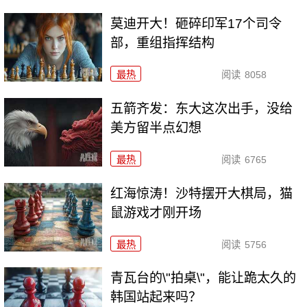
莫迪开大！砸碎印军17个司令
部，重组指挥结构
最热
阅读
8058
五箭齐发：东大这次出手，没给
美方留半点幻想
最热
阅读
6765
红海惊涛！沙特摆开大棋局，猫
鼠游戏才刚开场
最热
阅读
5756
青瓦台的\"拍桌\"，能让跪太久的
韩国站起来吗？