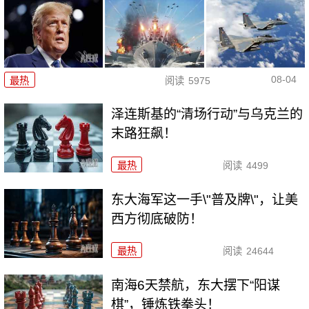
08-04
最热
阅读
5975
泽连斯基的“清场行动”与乌克兰的
末路狂飙！
最热
阅读
4499
东大海军这一手\"普及牌\"，让美
西方彻底破防！
最热
阅读
24644
南海6天禁航，东大摆下“阳谋
棋”，锤炼铁拳头！