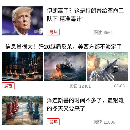
伊朗赢了？这是特朗普给革命卫
队下“精准毒计”
最热
阅读
6564
信息量很大！歼20越肩反杀，美西方都不淡定了
08-06
最热
阅读
12481
泽连斯基的时间不多了，最艰难
的冬天又要来了
最热
阅读
11005