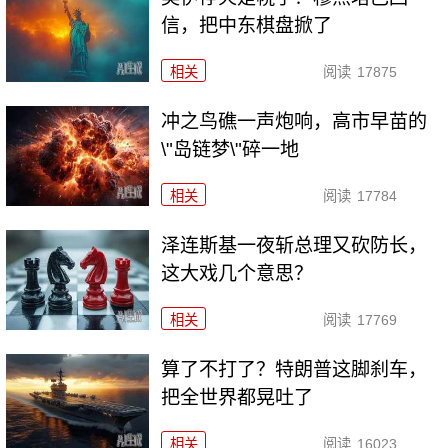
信，把中东棋盘掀了
相关
阅读
17875
冲之鸟礁一声炮响，高市早苗的
\"岛链梦\"碎一地
相关
阅读
17784
泽连斯基一夜斩总理又砍防长，
这大戏几个意思？
相关
阅读
17769
算了不打了？特朗普这脚刹车，
把全世界都晃吐了
相关
阅读
16023