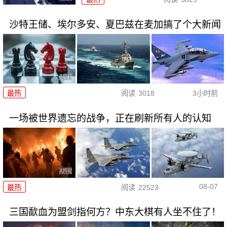
沙特王储、埃尔多安、夏巴兹在麦加搞了个大新闻
最热
阅读
3018
3小时前
一场被世界遗忘的战争，正在刷新所有人的认知
08-07
最热
阅读
22523
三国歃血为盟剑指何方？中东大棋有人坐不住了！