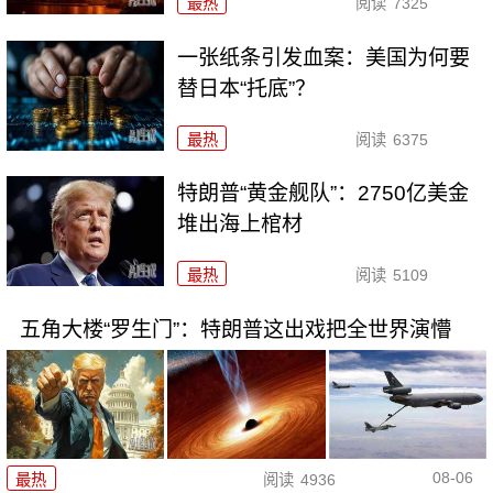
最热
阅读
7325
一张纸条引发血案：美国为何要
替日本“托底”？
最热
阅读
6375
特朗普“黄金舰队”：2750亿美金
堆出海上棺材
最热
阅读
5109
五角大楼“罗生门”：特朗普这出戏把全世界演懵
08-06
最热
阅读
4936