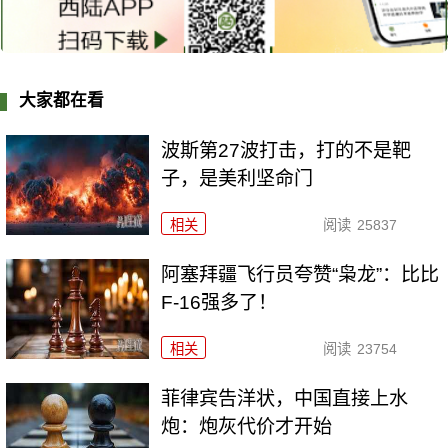
大家都在看
波斯第27波打击，打的不是靶
子，是美利坚命门
相关
阅读
25837
阿塞拜疆飞行员夸赞“枭龙”：比比
F-16强多了！
相关
阅读
23754
菲律宾告洋状，中国直接上水
炮：炮灰代价才开始