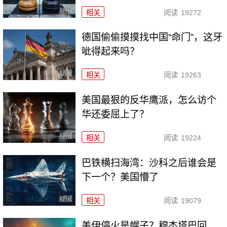
相关
阅读
19272
德国偷偷摸摸找中国“命门”，这牙
呲得起来吗？
相关
阅读
19263
美国最狠的反华鹰派，怎么访个
华还委屈上了？
相关
阅读
19224
巴铁横扫海湾：沙科之后谁会是
下一个？美国懵了
相关
阅读
19079
美伊停火是幌子？穆杰塔巴回