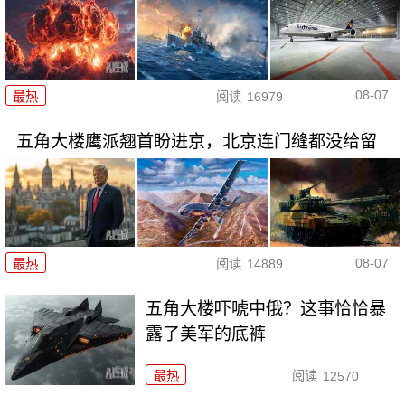
08-07
最热
阅读
16979
五角大楼鹰派翘首盼进京，北京连门缝都没给留
08-07
最热
阅读
14889
五角大楼吓唬中俄？这事恰恰暴
露了美军的底裤
最热
阅读
12570