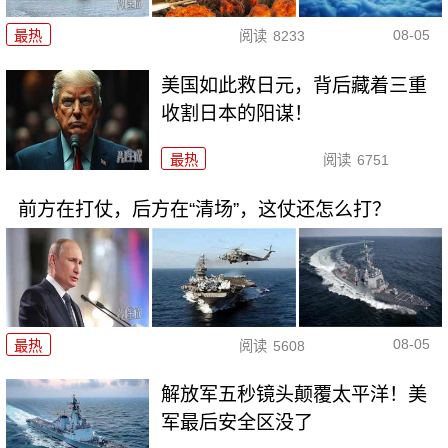
08-05
最热
阅读
8233
美国如此救日元，背后藏着三重
收割日本的阳谋！
最热
阅读
6751
前方在打仗，后方在“清场”，这仗还怎么打？
08-05
最热
阅读
5608
解放军五秒镜头颠覆太平洋！美
军最后安全区没了