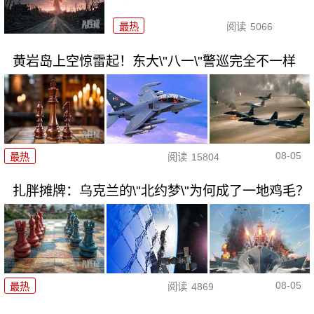
最热
阅读
5066
黄岩岛上空惊雷起！东大\"八一\"警巡完全不一样
08-05
最热
阅读
15804
扎胖摊牌：乌克兰的\"北约梦\"为何成了一地鸡毛？
08-05
最热
阅读
4869