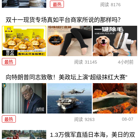
最热
阅读
8176
双十一现货专场真如平台商家所说的那样吗？
最热
阅读
31145
4小时前
向特朗普同志致敬！美政坛上演“超级抹红大赛”
08-07
最热
阅读
9263
1.3万俄军直插日本海，美日的双