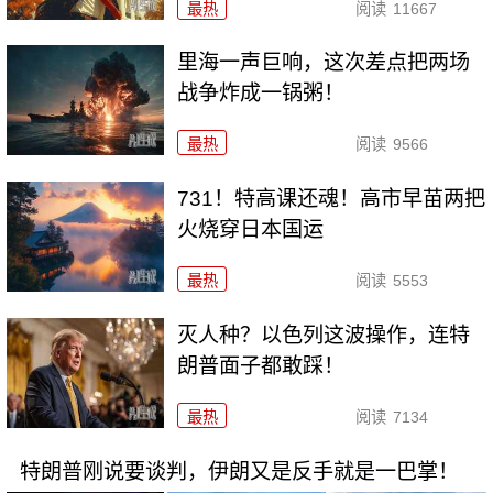
最热
阅读
11667
里海一声巨响，这次差点把两场
战争炸成一锅粥！
最热
阅读
9566
731！特高课还魂！高市早苗两把
火烧穿日本国运
最热
阅读
5553
灭人种？以色列这波操作，连特
朗普面子都敢踩！
最热
阅读
7134
特朗普刚说要谈判，伊朗又是反手就是一巴掌！