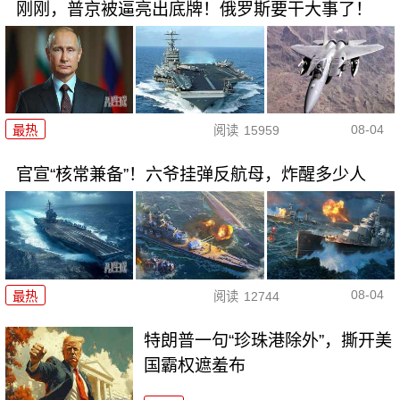
刚刚，普京被逼亮出底牌！俄罗斯要干大事了！
08-04
最热
阅读
15959
官宣“核常兼备”！六爷挂弹反航母，炸醒多少人
08-04
最热
阅读
12744
特朗普一句“珍珠港除外”，撕开美
国霸权遮羞布