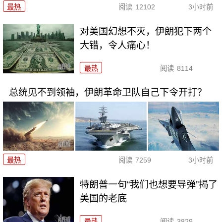
最热
阅读
12102
3小时前
对美国幻想不灭，伊朗犯下两个
大错，令人痛心！
最热
阅读
8114
总统见不到领袖，伊朗革命卫队自己下令开打？
最热
阅读
7259
3小时前
特朗普一句“我们也想要导弹”揭了
美国的老底
最热
阅读
3829