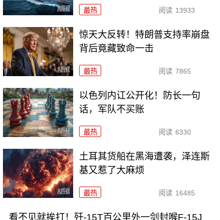
最热
阅读
13933
惊天大反转！特朗普支持率崩盘
背后竟藏致命一击
最热
阅读
7865
以色列内讧公开化！防长一句
话，军队不买账
最热
阅读
6330
土耳其货船在黑海遭袭，泽连斯
基又惹了大麻烦
最热
阅读
16485
看不见就挨打！歼-15T百公里外一剑封喉F-15J