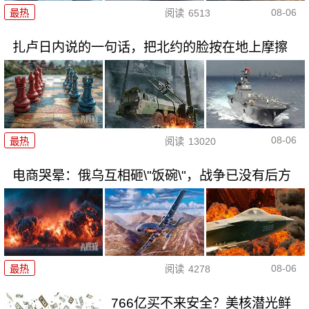
08-06
最热
阅读
6513
扎卢日内说的一句话，把北约的脸按在地上摩擦
08-06
最热
阅读
13020
电商哭晕：俄乌互相砸\"饭碗\"，战争已没有后方
08-06
最热
阅读
4278
766亿买不来安全？美核潜光鲜