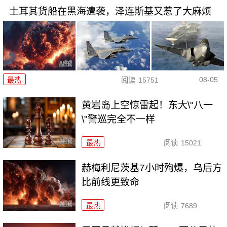
土耳其货船在黑海遭袭，泽连斯基又惹了大麻烦
08-05
最热
阅读
15751
黄岩岛上空惊雷起！东大\"八一
\"警巡完全不一样
最热
阅读
15021
赫梅利尼茨基7小时殉爆，乌后方
比前线更致命
最热
阅读
7689