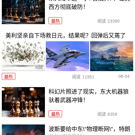
西方彻底破防！
最热
阅读
23390
美利坚亲自下场救日元，结果呢？回弹后又蔫了
08-04
最热
阅读
11951
科幻片照进了现实，东大机器狼
驮着武器冲锋！
最热
阅读
8358
波斯要给中东\"物理断网\"，特朗