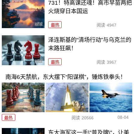
731！特高课还魂！高市早苗两把
火烧穿日本国运
最热
阅读
4947
泽连斯基的“清场行动”与乌克兰的
末路狂飙！
最热
阅读
3967
南海6天禁航，东大摆下“阳谋棋”，锤炼铁拳头！
08-04
最热
阅读
20566
东大海军这一手\"普及牌\"，让美