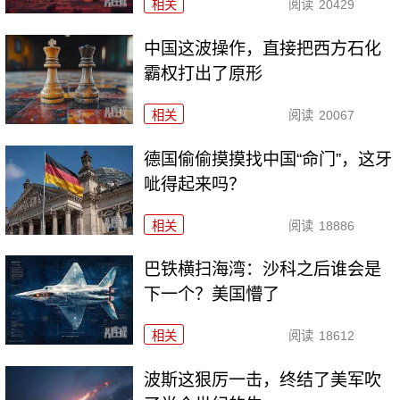
相关
阅读
20429
中国这波操作，直接把西方石化
霸权打出了原形
相关
阅读
20067
德国偷偷摸摸找中国“命门”，这牙
呲得起来吗？
相关
阅读
18886
巴铁横扫海湾：沙科之后谁会是
下一个？美国懵了
相关
阅读
18612
波斯这狠厉一击，终结了美军吹