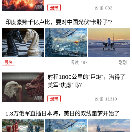
最热
阅读
682
印度豪赌千亿卢比，要对中国光伏“卡脖子”？
最热
阅读
487
刚刚
射程1800公里的“巨炮”，治得了
美军“焦虑”吗？
最热
阅读
11310
1.3万俄军直插日本海，美日的双线噩梦开始了