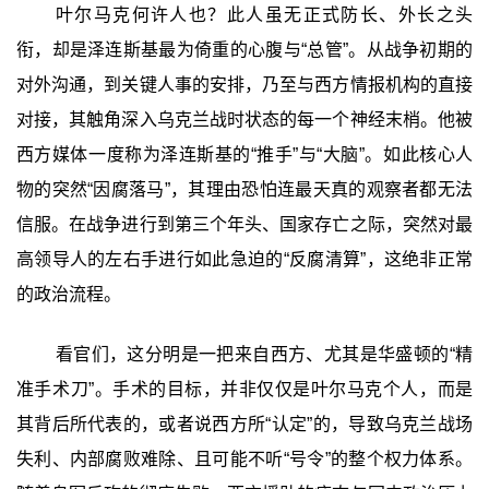
叶尔马克何许人也？此人虽无正式防长、外长之头
衔，却是泽连斯基最为倚重的心腹与“总管”。从战争初期的
对外沟通，到关键人事的安排，乃至与西方情报机构的直接
对接，其触角深入乌克兰战时状态的每一个神经末梢。他被
西方媒体一度称为泽连斯基的“推手”与“大脑”。如此核心人
物的突然“因腐落马”，其理由恐怕连最天真的观察者都无法
信服。在战争进行到第三个年头、国家存亡之际，突然对最
高领导人的左右手进行如此急迫的“反腐清算”，这绝非正常
的政治流程。
看官们，这分明是一把来自西方、尤其是华盛顿的“精
准手术刀”。手术的目标，并非仅仅是叶尔马克个人，而是
其背后所代表的，或者说西方所“认定”的，导致乌克兰战场
失利、内部腐败难除、且可能不听“号令”的整个权力体系。