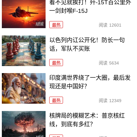
看不见就挨打！歼-15T百公里外
一剑封喉F-15J
最热
阅读
12601
以色列内讧公开化！防长一句
话，军队不买账
最热
阅读
5634
印度满世界绕了一大圈，最后发
现还是中国好？
最热
阅读
12349
核牌局的模糊艺术：普京核红
线，到底有多红？