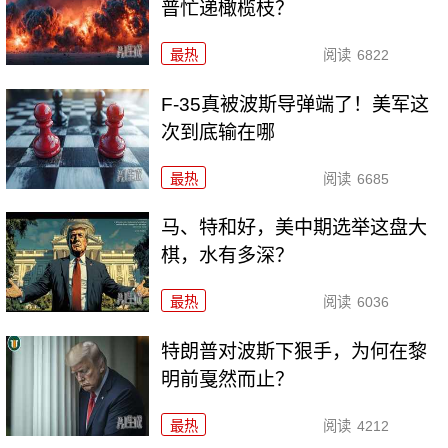
普忙递橄榄枝？
最热
阅读
6822
F-35真被波斯导弹端了！美军这
次到底输在哪
最热
阅读
6685
马、特和好，美中期选举这盘大
棋，水有多深？
最热
阅读
6036
特朗普对波斯下狠手，为何在黎
明前戛然而止？
最热
阅读
4212