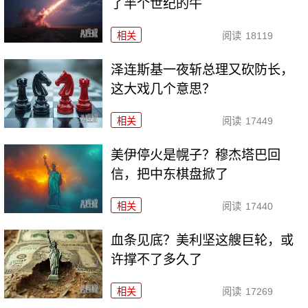
了半个世纪的牛
相关
阅读
18119
泽连斯基一夜斩总理又砍防长，
这大戏几个意思？
相关
阅读
17449
美伊停火是幌子？穆杰塔巴回
信，把中东棋盘掀了
相关
阅读
17440
血条见底？美利坚这艘巨轮，或
许撑不了多久了
相关
阅读
17269