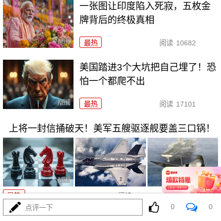
一张图让印度陷入死寂，五枚金
牌背后的终极真相
最热
阅读
10682
美国踏进3个大坑把自己埋了！恐
怕一个都爬不出
最热
阅读
17101
上将一封信捅破天！美军五艘驱逐舰要盖三口锅！
08-03
最热
阅读
7263
0
0
点评一下
特朗普要对伊朗动手？最狠的还没来，最骚的来了