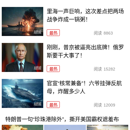
里海一声巨响，这次差点把两场
战争炸成一锅粥！
最热
阅读
8863
刚刚，普京被逼亮出底牌！俄罗
斯要干大事了！
最热
阅读
15282
官宣“核常兼备”！六爷挂弹反航
母，炸醒多少人
最热
阅读
12009
特朗普一句“珍珠港除外”，撕开美国霸权遮羞布