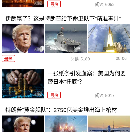
最热
阅读
6053
伊朗赢了？这是特朗普给革命卫队下“精准毒计”
08-06
最热
阅读
5189
一张纸条引发血案：美国为何要
替日本“托底”？
最热
阅读
5017
特朗普“黄金舰队”：2750亿美金堆出海上棺材