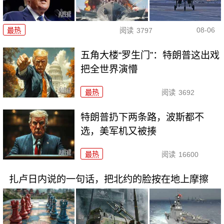
08-06
最热
阅读
3797
五角大楼“罗生门”：特朗普这出戏
把全世界演懵
最热
阅读
3692
特朗普扔下两条路，波斯都不
选，美军机又被揍
最热
阅读
16600
扎卢日内说的一句话，把北约的脸按在地上摩擦