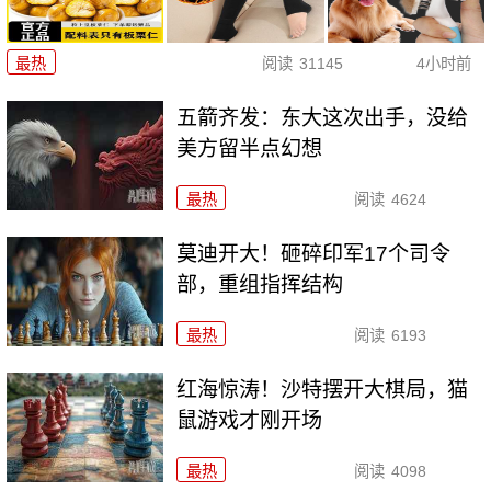
最热
阅读
31145
4小时前
五箭齐发：东大这次出手，没给
美方留半点幻想
最热
阅读
4624
莫迪开大！砸碎印军17个司令
部，重组指挥结构
最热
阅读
6193
红海惊涛！沙特摆开大棋局，猫
鼠游戏才刚开场
最热
阅读
4098