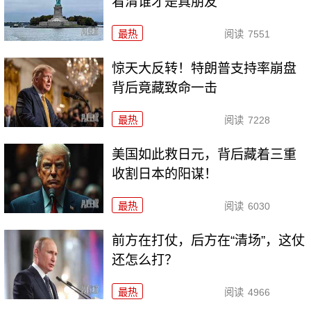
看清谁才是真朋友
最热
阅读
7551
惊天大反转！特朗普支持率崩盘
背后竟藏致命一击
最热
阅读
7228
美国如此救日元，背后藏着三重
收割日本的阳谋！
最热
阅读
6030
前方在打仗，后方在“清场”，这仗
还怎么打？
最热
阅读
4966