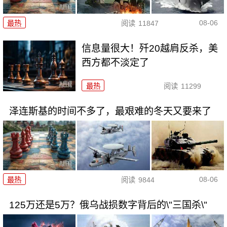
08-06
最热
阅读
11847
信息量很大！歼20越肩反杀，美
西方都不淡定了
最热
阅读
11299
泽连斯基的时间不多了，最艰难的冬天又要来了
08-06
最热
阅读
9844
125万还是5万？俄乌战损数字背后的\"三国杀\"