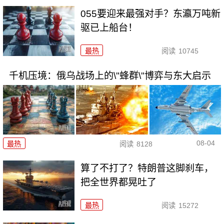
055要迎来最强对手？东瀛万吨新
驱已上船台！
最热
阅读
10745
千机压境：俄乌战场上的\"蜂群\"博弈与东大启示
08-04
最热
阅读
8128
算了不打了？特朗普这脚刹车，
把全世界都晃吐了
最热
阅读
15272