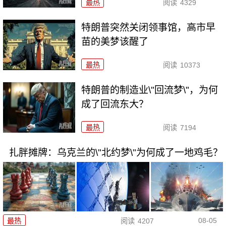
最热
阅读
4329
特朗普突然关闭领事馆，高市早
苗的美梦该醒了
最热
阅读
10373
特朗普的制造业\"回流梦\"，为何
成了回流东大？
最热
阅读
7194
扎胖摊牌：乌克兰的\"北约梦\"为何成了一地鸡毛？
08-05
最热
阅读
4207