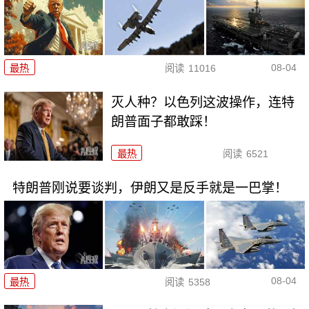
08-04
最热
阅读
11016
灭人种？以色列这波操作，连特
朗普面子都敢踩！
最热
阅读
6521
特朗普刚说要谈判，伊朗又是反手就是一巴掌！
08-04
最热
阅读
5358