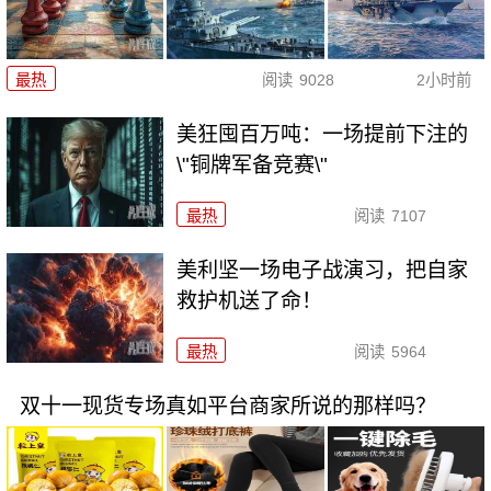
最热
阅读
9028
2小时前
美狂囤百万吨：一场提前下注的
\"铜牌军备竞赛\"
最热
阅读
7107
美利坚一场电子战演习，把自家
救护机送了命！
最热
阅读
5964
双十一现货专场真如平台商家所说的那样吗？