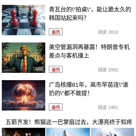
青瓦台的\"拍桌\"，能让跪太久的
韩国站起来吗？
最热
阅读
3818
美空管漏洞再暴露！特朗普专机
差点与客机撞上
最热
阅读
2952
广岛核爆81年，高市早苗连\"谁
扔的\"都不敢提！
最热
阅读
1981
五箭齐发！熊猫这一巴掌扇过去，大漂亮终于知疼