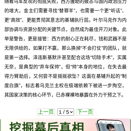
随着乌军反攻的彻底失败，西方援助的疲态与国内政治压力
的增大，金主们需要寻找“替罪羊”，也需要一个更“听话”、
更“高效”、更能贯彻其意志的基辅执行层。叶尔马克作为内
部协调与资源分配的关键节点，自然成为最佳开刀对象。此
举是警告，更是接管：西方的耐心正在耗尽，钱和武器不是
无限供给的，如果打不赢，那么换掉“不会打仗”的团队，就
是第一选择。泽连斯基默许甚至配合这场“切除手术”，实属
无奈，是典型的“弃车保帅”，但“帅”本身的地位，在失去最
得力臂助后，又何尝不是摇摇欲坠？这面在基辅升起的“制
度白旗”，标志着乌克兰主权在极端依赖下被进一步掏空，
其国家决策的核心环节，已赤裸裸地暴露在外力干预之下。
上一页
下一页