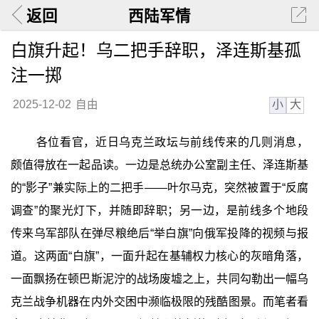
返回
西陆军情
白旗升起！乌二把手辞职，泽连斯基孤
注一掷
小
大
2025-12-02
自由
各位看官，近日乌克兰政坛与前线传来的几则消息，
颇值得放在一起品读。一边是总统办公室副主任、泽连斯基
的“影子”兼实际上的二把手——叶尔马克，突然被置于“反腐
调查”的聚光灯下，并随即辞职；另一边，是前线多个地段
传来乌军部队在弹尽粮绝后“举白旗”向俄军投降的视频与报
道。这两面“白旗”，一面升起在基辅权力核心的灰暗角落，
一面飘扬在顿巴斯泥泞的战场废墟之上，共同勾勒出一幅乌
克兰战争机器在内外交困中濒临极限的残酷图景。而笔者看