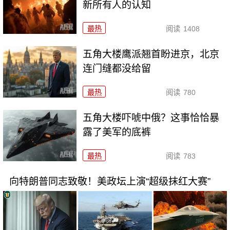
新所有人的认知
最热
阅读
1408
五角大楼鹰派翘首盼进京，北京
连门缝都没给留
最热
阅读
780
五角大楼吓唬中俄？这事恰恰暴
露了美军的底裤
最热
阅读
783
向特朗普同志致敬！美政坛上演“超级抹红大赛”