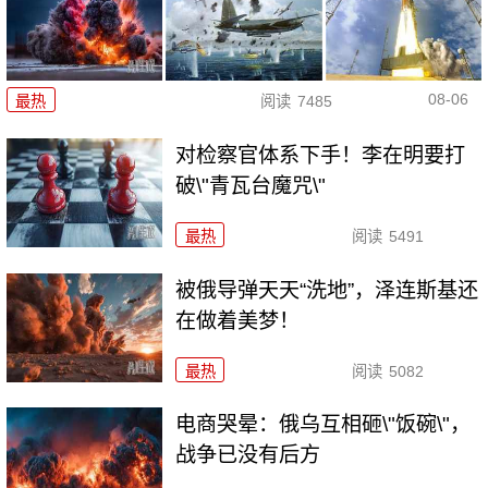
08-06
最热
阅读
7485
对检察官体系下手！李在明要打
破\"青瓦台魔咒\"
最热
阅读
5491
被俄导弹天天“洗地”，泽连斯基还
在做着美梦！
最热
阅读
5082
电商哭晕：俄乌互相砸\"饭碗\"，
战争已没有后方