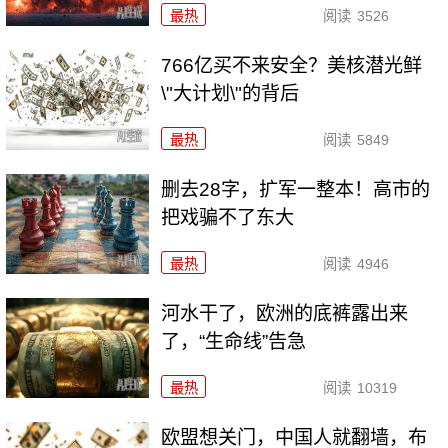
最热
阅读
3526
766亿买不来安全？美核潜光鲜
\"大计划\"的背后
最热
阅读
5849
删去28字，扩军一整本！高市的
把戏骗不了东大
最热
阅读
4946
河水干了，欧洲的底裤露出来
了，“生命线”告急
最热
阅读
10319
欧盟想关门，中国人就翻墙，布