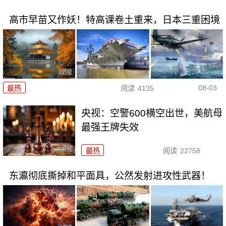
高市早苗又作妖！特高课卷土重来，日本三重困境
08-03
最热
阅读
4135
央视：空警600横空出世，美航母
最强王牌失效
最热
阅读
22758
东瀛彻底撕掉和平面具，公然发射进攻性武器！