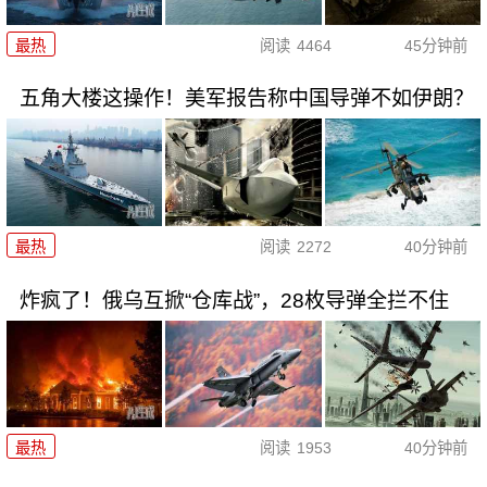
最热
阅读
4464
45分钟前
五角大楼这操作！美军报告称中国导弹不如伊朗？
最热
阅读
2272
40分钟前
炸疯了！俄乌互掀“仓库战”，28枚导弹全拦不住
最热
阅读
1953
40分钟前