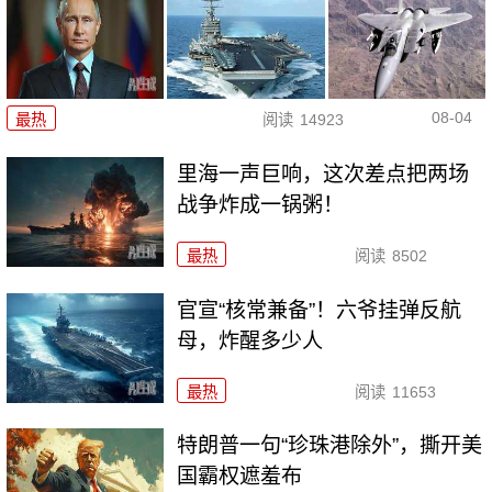
08-04
最热
阅读
14923
里海一声巨响，这次差点把两场
战争炸成一锅粥！
最热
阅读
8502
官宣“核常兼备”！六爷挂弹反航
母，炸醒多少人
最热
阅读
11653
特朗普一句“珍珠港除外”，撕开美
国霸权遮羞布