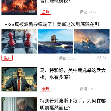
普忙递橄榄枝？
最热
阅读
6472
F-35真被波斯导弹端了！美军这次到底输在哪
08-04
最热
阅读
6363
马、特和好，美中期选举这盘大
棋，水有多深？
最热
阅读
5703
特朗普对波斯下狠手，为何在黎
明前戛然而止？