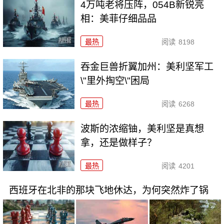
4万吨老将压阵，054B新锐亮
相：美菲仔细品品
最热
阅读
8198
吞金巨兽折翼加州：美利坚军工
\"里外掏空\"困局
最热
阅读
6268
波斯的浓缩铀，美利坚是真想
拿，还是做样子？
最热
阅读
4201
西班牙在北非的那块飞地休达，为何突然炸了锅