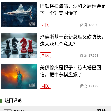
巴铁横扫海湾：沙科之后谁会是
下一个？美国懵了
相关
阅读
18320
泽连斯基一夜斩总理又砍防长，
这大戏几个意思？
相关
阅读
17293
美伊停火是幌子？穆杰塔巴回
信，把中东棋盘掀了
相关
阅读
17172
热门评论