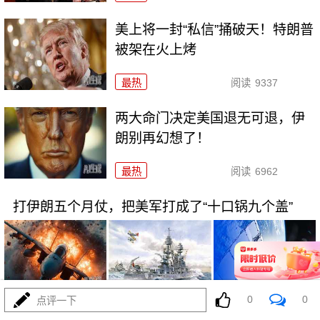
美上将一封“私信”捅破天！特朗普
被架在火上烤
最热
阅读
9337
两大命门决定美国退无可退，伊
朗别再幻想了！
最热
阅读
6962
打伊朗五个月仗，把美军打成了“十口锅九个盖”
0
0
点评一下
08-02
最热
阅读
5420