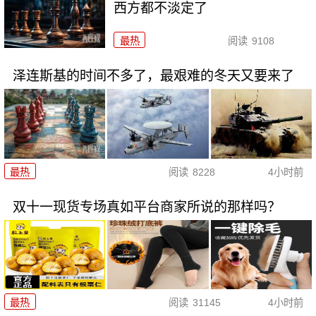
西方都不淡定了
最热
阅读
9108
泽连斯基的时间不多了，最艰难的冬天又要来了
最热
阅读
8228
4小时前
双十一现货专场真如平台商家所说的那样吗？
最热
阅读
31145
4小时前