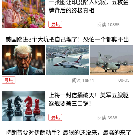
一张图让印度陷入死寂，五枚金
牌背后的终极真相
最热
阅读
10385
美国踏进3个大坑把自己埋了！恐怕一个都爬不出
08-03
最热
阅读
16541
上将一封信捅破天！美军五艘驱
逐舰要盖三口锅！
最热
阅读
6938
特朗普要对伊朗动手？最狠的还没来，最骚的来了