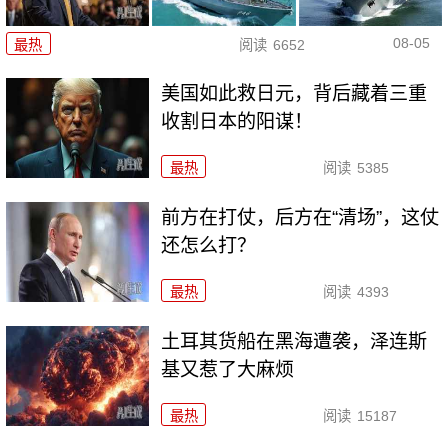
08-05
最热
阅读
6652
美国如此救日元，背后藏着三重
收割日本的阳谋！
最热
阅读
5385
前方在打仗，后方在“清场”，这仗
还怎么打？
最热
阅读
4393
土耳其货船在黑海遭袭，泽连斯
基又惹了大麻烦
最热
阅读
15187