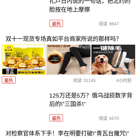
扎卢日内说的一句话，把北约的
脸按在地上摩擦
最热
阅读
9847
双十一现货专场真如平台商家所说的那样吗？
最热
阅读
31145
4小时前
125万还是5万？俄乌战损数字背
后的\"三国杀\"
最热
阅读
6570
对检察官体系下手！李在明要打破\"青瓦台魔咒\"