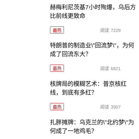
赫梅利尼茨基7小时殉爆，乌后方
比前线更致命
最热
阅读
7229
特朗普的制造业\"回流梦\"，为何
成了回流东大？
最热
阅读
6821
核牌局的模糊艺术：普京核红
线，到底有多红？
最热
阅读
3907
扎胖摊牌：乌克兰的\"北约梦\"为
何成了一地鸡毛？