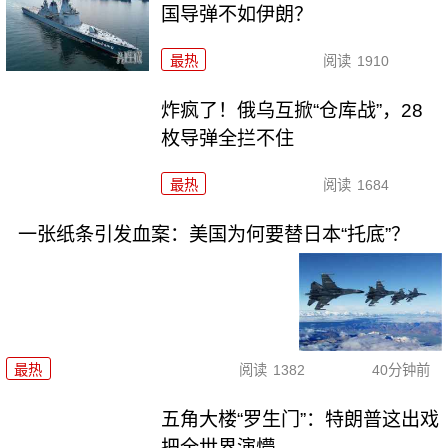
国导弹不如伊朗？
最热
阅读
1910
炸疯了！俄乌互掀“仓库战”，28
枚导弹全拦不住
最热
阅读
1684
一张纸条引发血案：美国为何要替日本“托底”？
最热
阅读
1382
40分钟前
五角大楼“罗生门”：特朗普这出戏
把全世界演懵