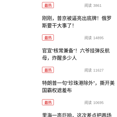
最热
阅读
3861
刚刚，普京被逼亮出底牌！俄罗
斯要干大事了！
最热
阅读
14895
官宣“核常兼备”！六爷挂弹反航
母，炸醒多少人
最热
阅读
11627
特朗普一句“珍珠港除外”，撕开美
国霸权遮羞布
最热
阅读
10695
里海一声巨响，这次差点把两场