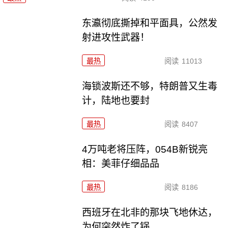
东瀛彻底撕掉和平面具，公然发
射进攻性武器！
最热
阅读
11013
海锁波斯还不够，特朗普又生毒
计，陆地也要封
最热
阅读
8407
4万吨老将压阵，054B新锐亮
相：美菲仔细品品
最热
阅读
8186
西班牙在北非的那块飞地休达，
为何突然炸了锅