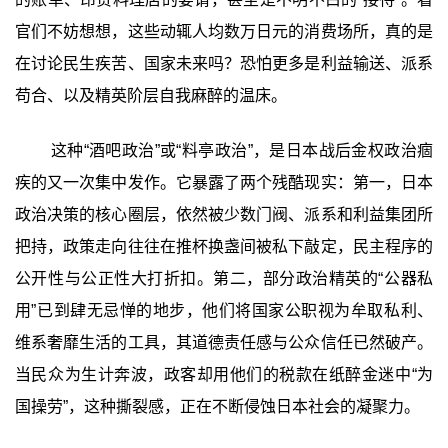
官们不妨想想，这些动辄人均数万日元的消费场所，真的是
在讨论民生疾苦、国家未来吗？恐怕更多是利益输送、派系
苟合、以及精英阶层自我麻醉的温床。
这种“酒吧政治”或“料亭政治”，是日本战后金权政治痼
疾的又一次集中发作。它暴露了两个残酷现实：第一，日本
政治决策的核心圈层，依然被少数门阀、派系和利益集团所
把持，政策走向往往在推杯换盏间被私下敲定，民主程序的
公开性与公正性大打折扣。第二，部分政治精英的“公器私
用”已到肆无忌惮的地步，他们将国家公职视为牟取私利、
维系奢靡生活的工具，其道德责任感与公众信任已然破产。
当民众为生计奔波，政客却用他们的税款在纸醉金迷中“为
国操劳”，这种撕裂感，正在不断侵蚀日本社会的凝聚力。