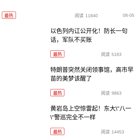
08-05
最热
阅读
11840
以色列内讧公开化！防长一句
话，军队不买账
最热
阅读
5183
特朗普突然关闭领事馆，高市早
苗的美梦该醒了
最热
阅读
9863
黄岩岛上空惊雷起！东大\"八一
\"警巡完全不一样
最热
阅读
14453