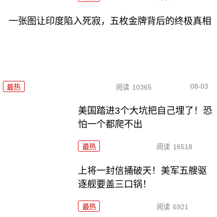
一张图让印度陷入死寂，五枚金牌背后的终极真相
08-03
最热
阅读
10365
美国踏进3个大坑把自己埋了！恐
怕一个都爬不出
最热
阅读
16518
上将一封信捅破天！美军五艘驱
逐舰要盖三口锅！
最热
阅读
6921