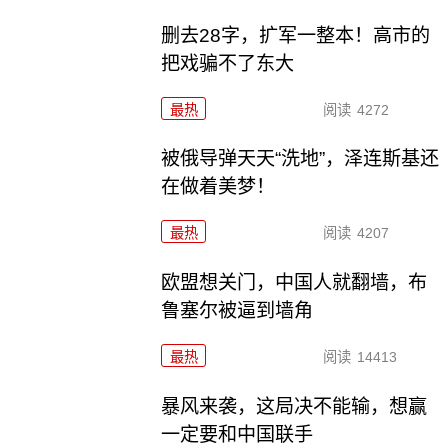
删去28字，扩军一整本！高市的
把戏骗不了东大
最热
阅读
4272
被俄导弹天天“洗地”，泽连斯基还
在做着美梦！
最热
阅读
4207
欧盟想关门，中国人就翻墙，布
鲁塞尔被逼到墙角
最热
阅读
14413
暴风来袭，这局决不能输，想赢
一定要和中国联手