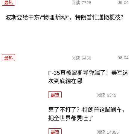
08-04
最热
阅读
7728
波斯要给中东\"物理断网\"，特朗普忙递橄榄枝？
08-04
最热
阅读
6450
F-35真被波斯导弹端了！美军这
次到底输在哪
最热
阅读
6345
算了不打了？特朗普这脚刹车，
把全世界都晃吐了
最热
阅读
14855