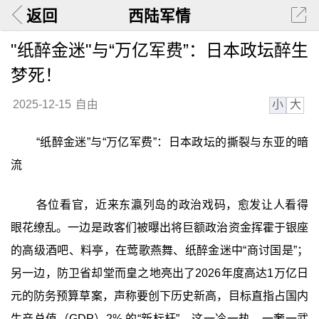
返回
西陆军情
"纸醉金迷"与“万亿军费”：日本政坛醉生
梦死！
小
大
2025-12-15
自由
“纸醉金迷”与“万亿军费”：日本政坛的撕裂与东亚的暗
流
各位看官，近来东瀛列岛的政治戏码，愈发让人看得
眼花缭乱。一边是政客们被曝出将巨额政治资金挥霍于银座
的高级酒吧、料亭，在莺歌燕舞、纸醉金迷中“商讨国是”；
另一边，防卫省却堂而皇之地亮出了2026年度高达1万亿日
元的防务预算草案，声称要创下历史新高，目标直指占国内
生产总值（GDP）‍2% 的“新标杆”。这一冷一热、一奢一武