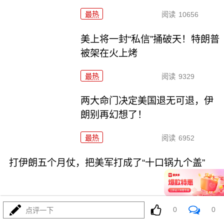
最热
阅读
10656
美上将一封“私信”捅破天！特朗普
被架在火上烤
最热
阅读
9329
两大命门决定美国退无可退，伊
朗别再幻想了！
最热
阅读
6952
打伊朗五个月仗，把美军打成了“十口锅九个盖”
0
0
点评一下