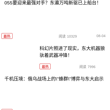
055要迎来最强对手？东瀛万吨新驱已上船台！
08-04
最热
阅读
10329
科幻片照进了现实，东大机器狼
驮着武器冲锋！
最热
阅读
7996
千机压境：俄乌战场上的\"蜂群\"博弈与东大启示