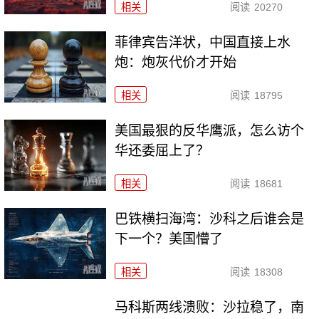
相关
阅读
20270
菲律宾告洋状，中国直接上水
炮：炮灰代价才开始
相关
阅读
18795
美国最狠的反华鹰派，怎么访个
华还委屈上了？
相关
阅读
18681
巴铁横扫海湾：沙科之后谁会是
下一个？美国懵了
相关
阅读
18308
马科斯两线溃败：沙拉稳了，南