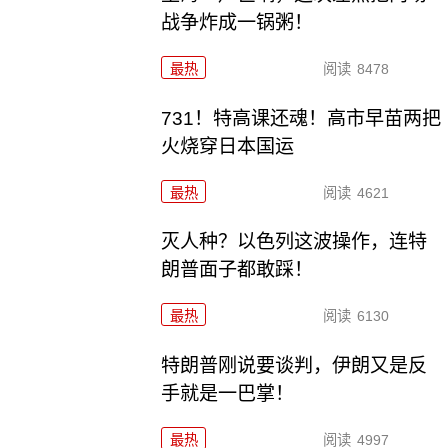
战争炸成一锅粥！
最热
阅读
8478
731！特高课还魂！高市早苗两把
火烧穿日本国运
最热
阅读
4621
灭人种？以色列这波操作，连特
朗普面子都敢踩！
最热
阅读
6130
特朗普刚说要谈判，伊朗又是反
手就是一巴掌！
最热
阅读
4997