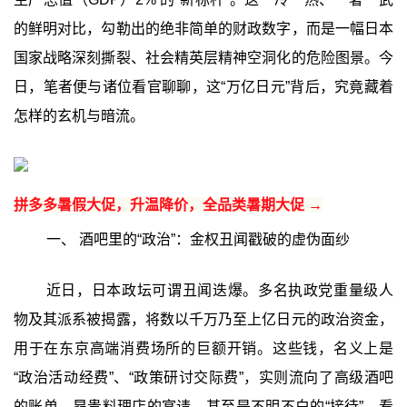
的鲜明对比，勾勒出的绝非简单的财政数字，而是一幅日本
国家战略深刻撕裂、社会精英层精神空洞化的危险图景。今
日，笔者便与诸位看官聊聊，这“万亿日元”背后，究竟藏着
怎样的玄机与暗流。
拼多多暑假大促，升温降价，全品类暑期大促 →
一、 酒吧里的“政治”：金权丑闻戳破的虚伪面纱
近日，日本政坛可谓丑闻迭爆。多名执政党重量级人
物及其派系被揭露，将数以千万乃至上亿日元的政治资金，
用于在东京高端消费场所的巨额开销。这些钱，名义上是
“政治活动经费”、“政策研讨交际费”，实则流向了高级酒吧
的账单、昂贵料理店的宴请，甚至是不明不白的“接待”。看