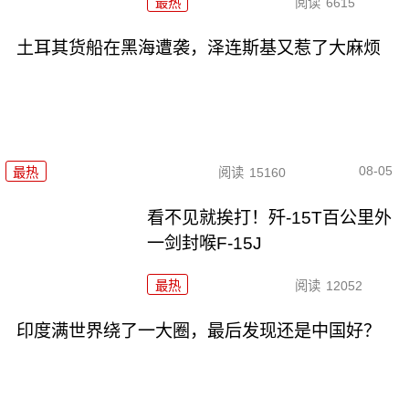
最热
阅读
6615
土耳其货船在黑海遭袭，泽连斯基又惹了大麻烦
08-05
最热
阅读
15160
看不见就挨打！歼-15T百公里外
一剑封喉F-15J
最热
阅读
12052
印度满世界绕了一大圈，最后发现还是中国好？