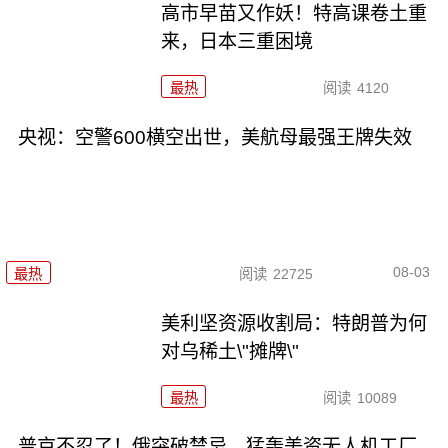
高市早苗又作妖！特高课卷土重
来，日本三重困境
最热
阅读
4120
央视：空警600横空出世，美航母最强王牌失效
08-03
最热
阅读
22725
美利坚资源收割局：特朗普为何
对乌稀土\"摊牌\"
最热
阅读
10089
普京不忍了！俄突破禁忌，猛轰美资无人机工厂