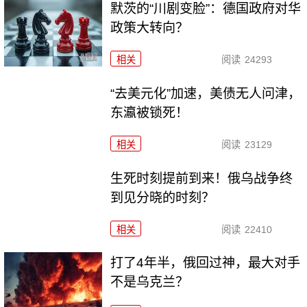
默茨的“川剧变脸”：德国政府对华
政策大转向？
相关
阅读
24293
“去美元化”加速，美债无人问津，
东瀛被锁死！
相关
阅读
23129
生死时刻提前到来！俄乌战争终
到见分晓的时刻？
相关
阅读
22410
打了4年半，俄回过神，最大对手
不是乌克兰？