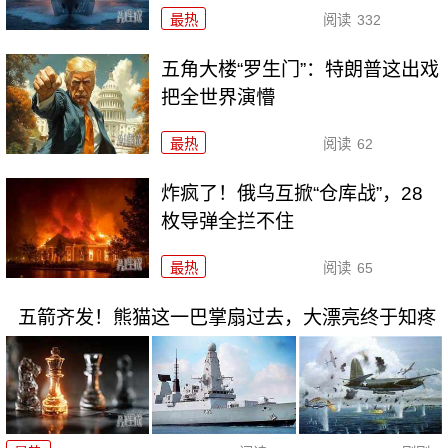
最热
阅读
332
五角大楼“罗生门”：特朗普这出戏
把全世界演懵
最热
阅读
62
炸疯了！俄乌互掀“仓库战”，28
枚导弹全拦不住
最热
阅读
65
五箭齐发！熊猫这一巴掌扇过去，大漂亮终于知疼