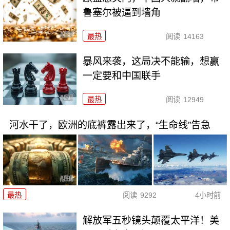
鲁塞尔被逼到墙角
最热
阅读
14163
暴风来袭，这局决不能输，想赢
一定要和中国联手
最热
阅读
12949
河水干了，欧洲的底裤露出来了，“生命线”告急
最热
阅读
9292
4小时前
解放军五秒镜头颠覆太平洋！美