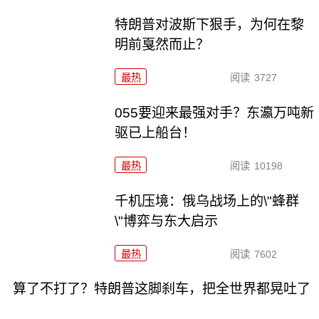
特朗普对波斯下狠手，为何在黎
明前戛然而止？
最热
阅读
3727
055要迎来最强对手？东瀛万吨新
驱已上船台！
最热
阅读
10198
千机压境：俄乌战场上的\"蜂群
\"博弈与东大启示
最热
阅读
7602
算了不打了？特朗普这脚刹车，把全世界都晃吐了