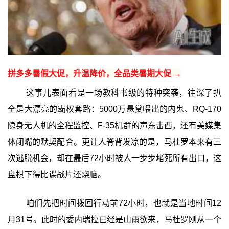
拼多多暑假大促，升温降价，全品类暑期大促 →
这事儿表面看是一场教科书级的特种突袭，往深了扒
全是大漂亮的霸权套路：5000万悬赏喂出的内鬼、RQ-170
隐身无人机的全程监控、F-35机群的声东击西，还有美媒集
体闭嘴的默契配合。更让人脊背发凉的是，马杜罗本来有三
次逃脱机会，却在最后72小时被人一步步堵死所有出口，这
盘棋下得比谍战片还烧脑。
咱们先把时间拨回行动前72小时，也就是当地时间12
月31号。此时的委内瑞拉已经是山雨欲来，马杜罗刚从一个