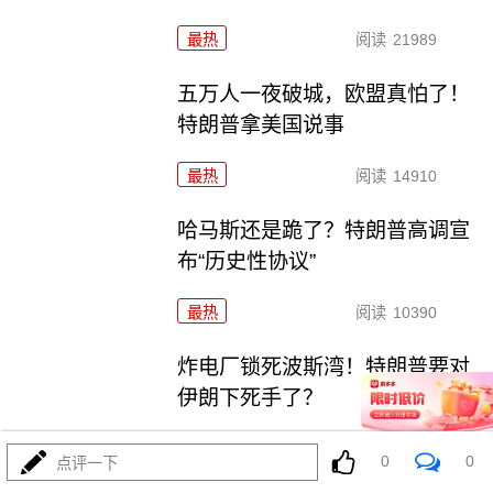
最热
阅读
21989
五万人一夜破城，欧盟真怕了！
特朗普拿美国说事
最热
阅读
14910
哈马斯还是跪了？特朗普高调宣
布“历史性协议”
最热
阅读
10390
炸电厂锁死波斯湾！特朗普要对
伊朗下死手了？
最热
阅读
8966
0
0
点评一下