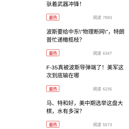
驮着武器冲锋！
最热
阅读
7893
波斯要给中东\"物理断网\"，特朗
普忙递橄榄枝？
最热
阅读
6347
F-35真被波斯导弹端了！美军这
次到底输在哪
最热
阅读
6235
马、特和好，美中期选举这盘大
棋，水有多深？
最热
阅读
5573