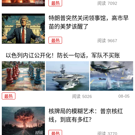
最热
阅读
7092
特朗普突然关闭领事馆，高市早
苗的美梦该醒了
最热
阅读
9667
以色列内讧公开化！防长一句话，军队不买账
08-05
最热
阅读
5026
核牌局的模糊艺术：普京核红
线，到底有多红？
最热
阅读
3770