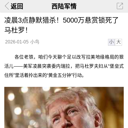
返回
西陆军情
凌晨3点静默猎杀！5000万悬赏锁死了
马杜罗！
小
大
2026-01-05
小鸟
各位老铁，咱们今天聊个足以改写拉美地缘格局的狠
活儿——美军凌晨突袭委内瑞拉，把马杜罗夫妇从“堡垒式
住所”里活着拎出来的“黄金五分钟”行动。