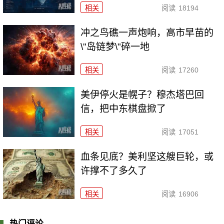
相关
阅读
18194
冲之鸟礁一声炮响，高市早苗的
\"岛链梦\"碎一地
相关
阅读
17260
美伊停火是幌子？穆杰塔巴回
信，把中东棋盘掀了
相关
阅读
17051
血条见底？美利坚这艘巨轮，或
许撑不了多久了
相关
阅读
16906
热门评论