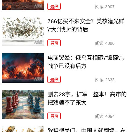
最热
阅读
3907
766亿买不来安全？美核潜光鲜
\"大计划\"的背后
最热
阅读
4890
电商哭晕：俄乌互相砸\"饭碗\"，
战争已没有后方
最热
阅读
2633
删去28字，扩军一整本！高市的
把戏骗不了东大
最热
阅读
4054
欧盟想关门，中国人就翻墙，布