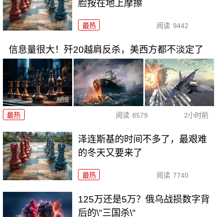
脸按在地上摩擦
最热
阅读
9442
信息量很大！歼20越肩反杀，美西方都不淡定了
最热
阅读
8579
2小时前
泽连斯基的时间不多了，最艰难
的冬天又要来了
最热
阅读
7740
125万还是5万？俄乌战损数字背
后的\"三国杀\"