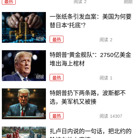
最热
阅读
2
刚刚
一张纸条引发血案：美国为何要
替日本“托底”？
最热
阅读
2
特朗普“黄金舰队”：2750亿美金
堆出海上棺材
最热
阅读
1
特朗普扔下两条路，波斯都不
选，美军机又被揍
最热
阅读
14307
扎卢日内说的一句话，把北约的