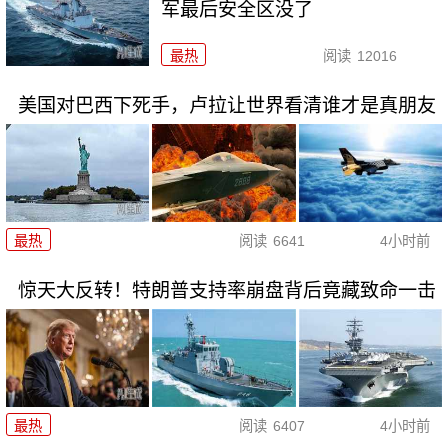
军最后安全区没了
最热
阅读
12016
美国对巴西下死手，卢拉让世界看清谁才是真朋友
最热
阅读
6641
4小时前
惊天大反转！特朗普支持率崩盘背后竟藏致命一击
最热
阅读
6407
4小时前