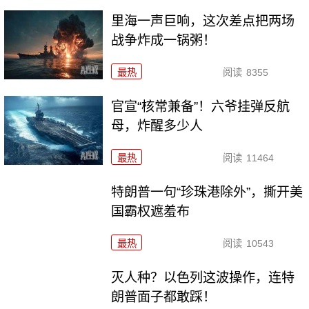
里海一声巨响，这次差点把两场
战争炸成一锅粥！
最热
阅读
8355
官宣“核常兼备”！六爷挂弹反航
母，炸醒多少人
最热
阅读
11464
特朗普一句“珍珠港除外”，撕开美
国霸权遮羞布
最热
阅读
10543
灭人种？以色列这波操作，连特
朗普面子都敢踩！