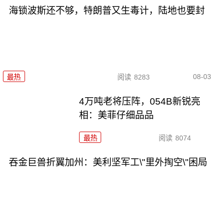
海锁波斯还不够，特朗普又生毒计，陆地也要封
08-03
最热
阅读
8283
4万吨老将压阵，054B新锐亮
相：美菲仔细品品
最热
阅读
8074
吞金巨兽折翼加州：美利坚军工\"里外掏空\"困局