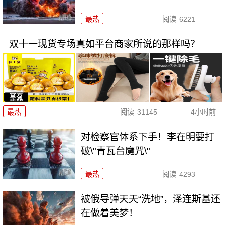
最热
阅读
6221
双十一现货专场真如平台商家所说的那样吗？
最热
阅读
31145
4小时前
对检察官体系下手！李在明要打
破\"青瓦台魔咒\"
最热
阅读
4293
被俄导弹天天“洗地”，泽连斯基还
在做着美梦！