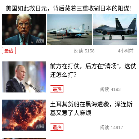
美国如此救日元，背后藏着三重收割日本的阳谋！
最热
阅读
5158
4小时前
前方在打仗，后方在“清场”，这仗
还怎么打？
最热
阅读
4193
土耳其货船在黑海遭袭，泽连斯
基又惹了大麻烦
最热
阅读
14917