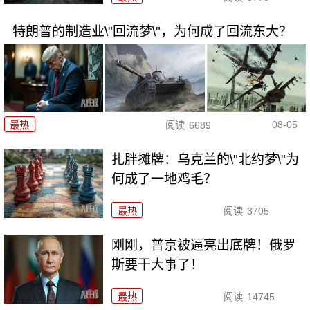
特朗普的制造业\"回流梦\"，为何成了回流东大？
08-05
最热
阅读
6689
扎胖摊牌：乌克兰的\"北约梦\"为
何成了一地鸡毛？
最热
阅读
3705
刚刚，普京被逼亮出底牌！俄罗
斯要干大事了！
最热
阅读
14745