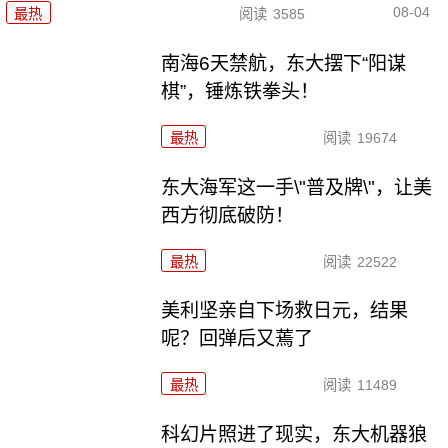
08-04
最热
阅读
3585
南海6天禁航，东大摆下“阳谋
棋”，锤炼铁拳头！
最热
阅读
19674
东大海军这一手\"普及牌\"，让美
西方彻底破防！
最热
阅读
22522
美利坚亲自下场救日元，结果
呢？回弹后又蔫了
最热
阅读
11489
科幻片照进了现实，东大机器狼