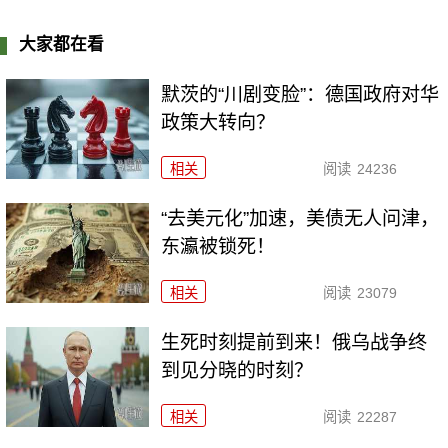
大家都在看
默茨的“川剧变脸”：德国政府对华
政策大转向？
相关
阅读
24236
“去美元化”加速，美债无人问津，
东瀛被锁死！
相关
阅读
23079
生死时刻提前到来！俄乌战争终
到见分晓的时刻？
相关
阅读
22287