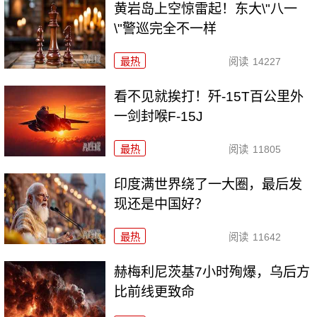
黄岩岛上空惊雷起！东大\"八一
\"警巡完全不一样
最热
阅读
14227
看不见就挨打！歼-15T百公里外
一剑封喉F-15J
最热
阅读
11805
印度满世界绕了一大圈，最后发
现还是中国好？
最热
阅读
11642
赫梅利尼茨基7小时殉爆，乌后方
比前线更致命