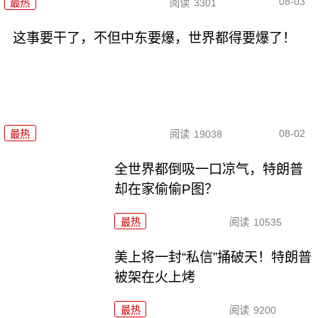
08-03
最热
阅读
3301
这事要干了，不但中东要爆，世界都得要爆了！
08-02
最热
阅读
19038
全世界都倒吸一口凉气，特朗普
却在家偷偷P图？
最热
阅读
10535
美上将一封“私信”捅破天！特朗普
被架在火上烤
最热
阅读
9200