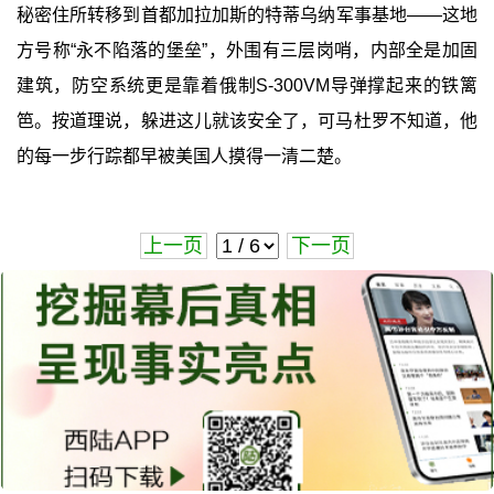
秘密住所转移到首都加拉加斯的特蒂乌纳军事基地——这地
方号称“永不陷落的堡垒”，外围有三层岗哨，内部全是加固
建筑，防空系统更是靠着俄制S-300VM导弹撑起来的铁篱
笆。按道理说，躲进这儿就该安全了，可马杜罗不知道，他
的每一步行踪都早被美国人摸得一清二楚。
上一页
下一页