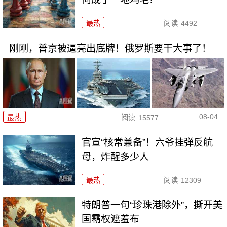
最热
阅读
4492
刚刚，普京被逼亮出底牌！俄罗斯要干大事了！
08-04
最热
阅读
15577
官宣“核常兼备”！六爷挂弹反航
母，炸醒多少人
最热
阅读
12309
特朗普一句“珍珠港除外”，撕开美
国霸权遮羞布