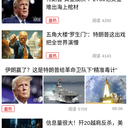
堆出海上棺材
最热
阅读
4260
五角大楼“罗生门”：特朗普这出戏
把全世界演懵
最热
阅读
4143
伊朗赢了？这是特朗普给革命卫队下“精准毒计”
08-06
最热
阅读
5709
信息量很大！歼20越肩反杀，美