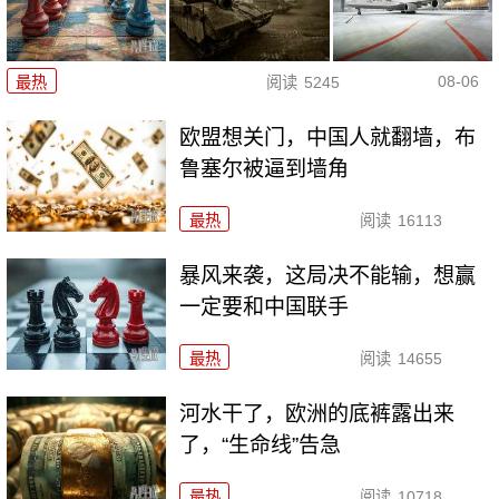
08-06
最热
阅读
5245
欧盟想关门，中国人就翻墙，布
鲁塞尔被逼到墙角
最热
阅读
16113
暴风来袭，这局决不能输，想赢
一定要和中国联手
最热
阅读
14655
河水干了，欧洲的底裤露出来
了，“生命线”告急
最热
阅读
10718