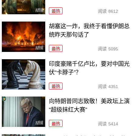
最热
阅读
8612
胡塞这一炸，我终于看懂伊朗总
统昨天那句话了
最热
阅读
5095
印度豪赌千亿卢比，要对中国光
伏“卡脖子”？
最热
阅读
4351
向特朗普同志致敬！美政坛上演
“超级抹红大赛”
最热
阅读
5414