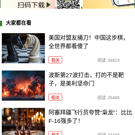
大家都在看
美国对盟友捅刀！中国这步棋，
全世界都看傻了
相关
阅读
34823
波斯第27波打击，打的不是靶
子，是美利坚命门
相关
阅读
25466
阿塞拜疆飞行员夸赞“枭龙”：比比
F-16强多了！