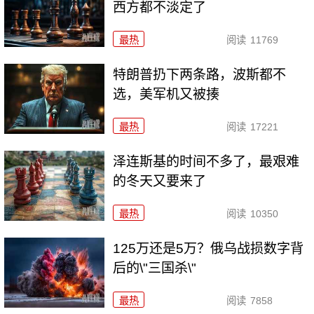
西方都不淡定了
最热
阅读
11769
特朗普扔下两条路，波斯都不
选，美军机又被揍
最热
阅读
17221
泽连斯基的时间不多了，最艰难
的冬天又要来了
最热
阅读
10350
125万还是5万？俄乌战损数字背
后的\"三国杀\"
最热
阅读
7858