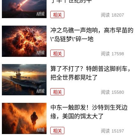
了半个世纪的牛
相关
阅读
18207
冲之鸟礁一声炮响，高市早苗的
\"岛链梦\"碎一地
相关
阅读
17598
算了不打了？特朗普这脚刹车，
把全世界都晃吐了
相关
阅读
15580
中东一触即发！沙特到生死边
缘，美国的饵太大了
相关
阅读
15197