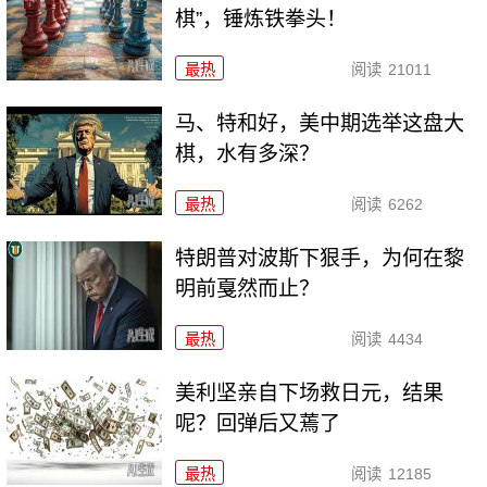
棋”，锤炼铁拳头！
最热
阅读
21011
马、特和好，美中期选举这盘大
棋，水有多深？
最热
阅读
6262
特朗普对波斯下狠手，为何在黎
明前戛然而止？
最热
阅读
4434
美利坚亲自下场救日元，结果
呢？回弹后又蔫了
最热
阅读
12185