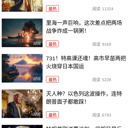
最热
阅读
11324
里海一声巨响，这次差点把两场
战争炸成一锅粥！
最热
阅读
9169
731！特高课还魂！高市早苗两把
火烧穿日本国运
最热
阅读
5228
灭人种？以色列这波操作，连特
朗普面子都敢踩！
最热
阅读
6793