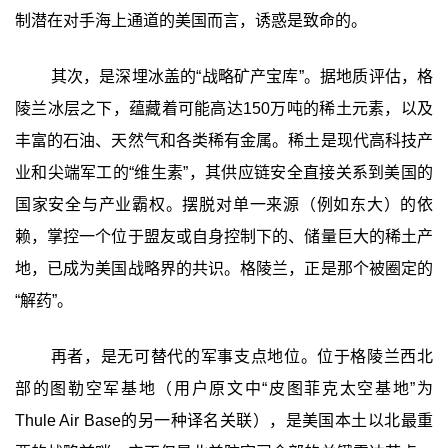
制潜在对手海上通道的美国而言，诱惑是致命的。
其次，是深埋冰盖的“战略矿产宝库”‍。据地质评估，格
陵兰冰层之下，蕴藏着可能高达150万吨的稀土元素，以及
丰富的石油、天然气和各类稀有金属。稀土是现代高科技产
业和尖端军工的“维生素”，其供应链安全直接关系到美国的
国家安全与产业霸权。摆脱对单一来源（例如东大）的依
赖，掌控一个位于盟友或自身控制下的、储量巨大的稀土产
地，已成为美国战略界的共识。格陵兰，正是那个被圈定的
“解药”。
再者，是无可替代的军事支点地位。位于格陵兰西北
部的图勒空军基地（用户原文中“皮图菲克太空基地”为
Thule Air Base的另一种译名关联），是美国本土以北最重