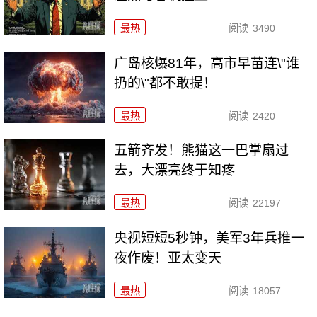
最热
阅读
3490
广岛核爆81年，高市早苗连\"谁
扔的\"都不敢提！
最热
阅读
2420
五箭齐发！熊猫这一巴掌扇过
去，大漂亮终于知疼
最热
阅读
22197
央视短短5秒钟，美军3年兵推一
夜作废！亚太变天
最热
阅读
18057