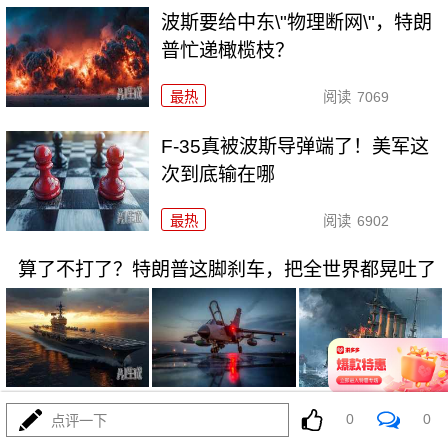
波斯要给中东\"物理断网\"，特朗
普忙递橄榄枝？
最热
阅读
7069
F-35真被波斯导弹端了！美军这
次到底输在哪
最热
阅读
6902
算了不打了？特朗普这脚刹车，把全世界都晃吐了
08-03
最热
阅读
15580
0
0
点评一下