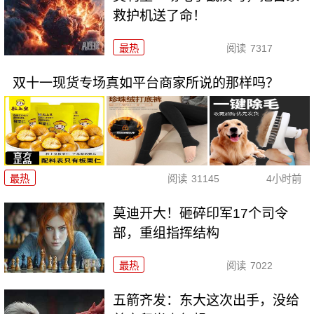
救护机送了命！
最热
阅读
7317
双十一现货专场真如平台商家所说的那样吗？
最热
阅读
31145
4小时前
莫迪开大！砸碎印军17个司令
部，重组指挥结构
最热
阅读
7022
五箭齐发：东大这次出手，没给