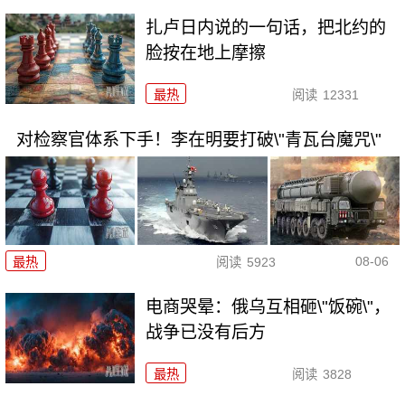
扎卢日内说的一句话，把北约的
脸按在地上摩擦
最热
阅读
12331
对检察官体系下手！李在明要打破\"青瓦台魔咒\"
08-06
最热
阅读
5923
电商哭晕：俄乌互相砸\"饭碗\"，
战争已没有后方
最热
阅读
3828