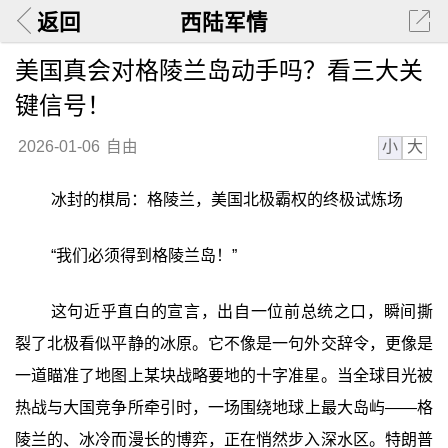
返回
西陆军情
美国真会对格陵兰岛动手吗？看三大关
键信号！
小
大
2026-01-06
自由
冰封的棋局：格陵兰，美国北极霸权的终极试炼场
“我们必须得到格陵兰岛！”
这句近乎直白的宣言，出自一位前总统之口，瞬间撕
裂了北极看似平静的冰原。它不像是一句外交辞令，更像是
一道瞄准了地图上某块战略要地的十字准星。当全球目光被
热战与大国竞争所牵引时，一场围绕地球上最大岛屿——格
陵兰的、冰冷而漫长的博弈，正在悄然步入深水区。特朗普