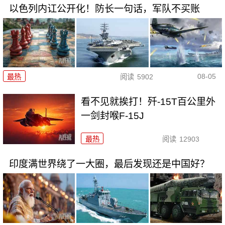
以色列内讧公开化！防长一句话，军队不买账
08-05
最热
阅读
5902
看不见就挨打！歼-15T百公里外
一剑封喉F-15J
最热
阅读
12903
印度满世界绕了一大圈，最后发现还是中国好？