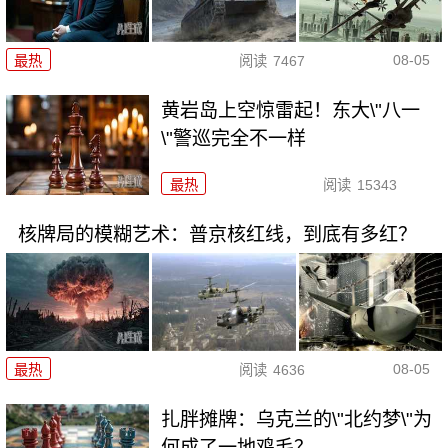
08-05
最热
阅读
7467
黄岩岛上空惊雷起！东大\"八一
\"警巡完全不一样
最热
阅读
15343
核牌局的模糊艺术：普京核红线，到底有多红？
08-05
最热
阅读
4636
扎胖摊牌：乌克兰的\"北约梦\"为
何成了一地鸡毛？