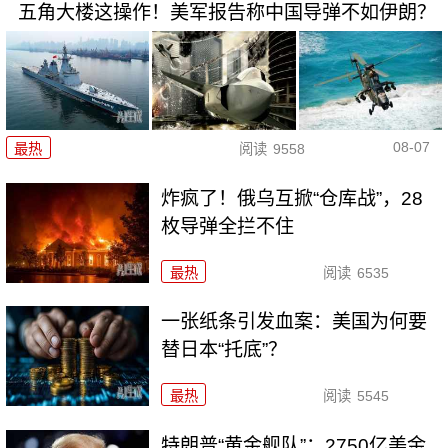
五角大楼这操作！美军报告称中国导弹不如伊朗？
08-07
最热
阅读
9558
炸疯了！俄乌互掀“仓库战”，28
枚导弹全拦不住
最热
阅读
6535
一张纸条引发血案：美国为何要
替日本“托底”？
最热
阅读
5545
特朗普“黄金舰队”：2750亿美金