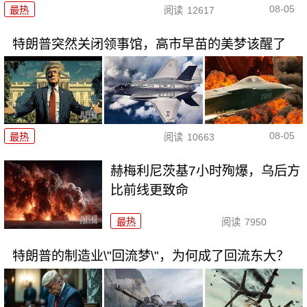
08-05
最热
阅读
12617
特朗普突然关闭领事馆，高市早苗的美梦该醒了
08-05
最热
阅读
10663
赫梅利尼茨基7小时殉爆，乌后方
比前线更致命
最热
阅读
7950
特朗普的制造业\"回流梦\"，为何成了回流东大？