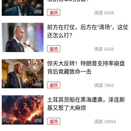
最热
阅读
6328
前方在打仗，后方在“清场”，这仗
还怎么打？
最热
阅读
5243
惊天大反转！特朗普支持率崩盘
背后竟藏致命一击
最热
阅读
7502
土耳其货船在黑海遭袭，泽连斯
基又惹了大麻烦
最热
阅读
16054