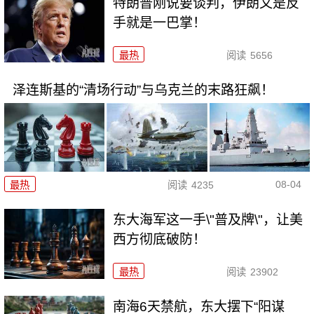
特朗普刚说要谈判，伊朗又是反
手就是一巴掌！
最热
阅读
5656
泽连斯基的“清场行动”与乌克兰的末路狂飙！
08-04
最热
阅读
4235
东大海军这一手\"普及牌\"，让美
西方彻底破防！
最热
阅读
23902
南海6天禁航，东大摆下“阳谋