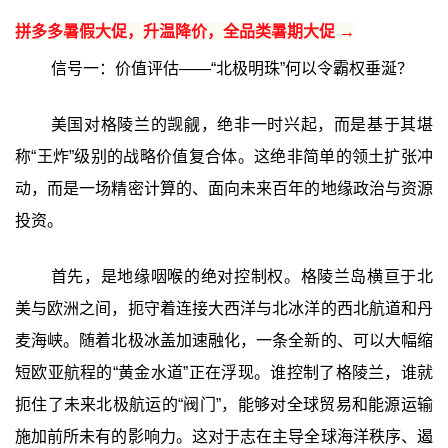
拼多多暑假大促，升温降价，全品类暑期大促 →
信号一：价值评估——“北极明珠”何以令霸权垂涎？
美国对格陵兰的觊觎，绝非一时兴起，而是基于其堪
称“王炸”级别的战略价值复合体。这绝非简单的领土扩张冲
动，而是一场精密计算的、面向未来百年的地缘政治与资源
投资。
首先，是地缘咽喉的绝对控制权。格陵兰岛横亘于北
美与欧洲之间，扼守着连接大西洋与北冰洋的西北航道和丹
麦海峡。随着北极冰盖加速融化，一条全新的、可以大幅缩
短欧亚航程的“黄金水道”正在浮现。谁控制了格陵兰，谁就
扼住了未来北极航运的“阀门”，能够对全球贸易和能源运输
施加前所未有的影响力。这对于志在主导全球海洋秩序、遏