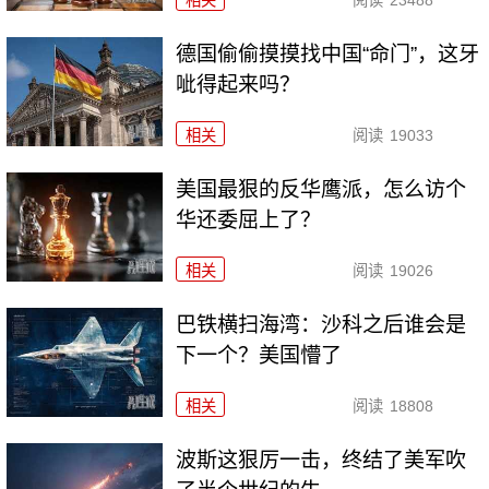
相关
阅读
23488
德国偷偷摸摸找中国“命门”，这牙
呲得起来吗？
相关
阅读
19033
美国最狠的反华鹰派，怎么访个
华还委屈上了？
相关
阅读
19026
巴铁横扫海湾：沙科之后谁会是
下一个？美国懵了
相关
阅读
18808
波斯这狠厉一击，终结了美军吹