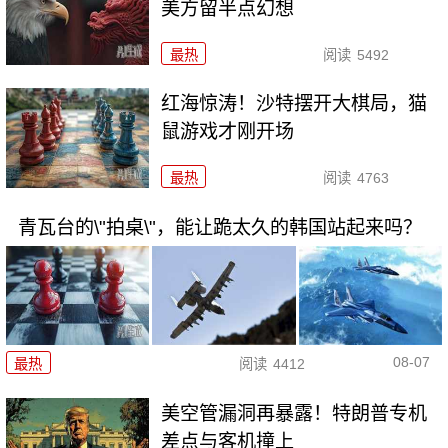
美方留半点幻想
最热
阅读
5492
红海惊涛！沙特摆开大棋局，猫
鼠游戏才刚开场
最热
阅读
4763
青瓦台的\"拍桌\"，能让跪太久的韩国站起来吗？
08-07
最热
阅读
4412
美空管漏洞再暴露！特朗普专机
差点与客机撞上