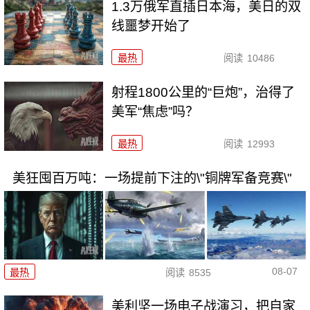
1.3万俄军直插日本海，美日的双
线噩梦开始了
最热
阅读
10486
射程1800公里的“巨炮”，治得了
美军“焦虑”吗？
最热
阅读
12993
美狂囤百万吨：一场提前下注的\"铜牌军备竞赛\"
08-07
最热
阅读
8535
美利坚一场电子战演习，把自家