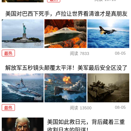
美国对巴西下死手，卢拉让世界看清谁才是真朋友
08-05
最热
阅读
7833
解放军五秒镜头颠覆太平洋！美军最后安全区没了
08-05
最热
阅读
13500
美国如此救日元，背后藏着三重
收割日本的阳谋！