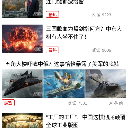
连门缝都没给留
最热
阅读
9223
三国歃血为盟剑指何方？中东大
棋有人坐不住了！
最热
阅读
9005
五角大楼吓唬中俄？这事恰恰暴露了美军的底裤
最热
阅读
7331
3小时前
“工厂的工厂”：中国这棋彻底颠覆
全球工业版图