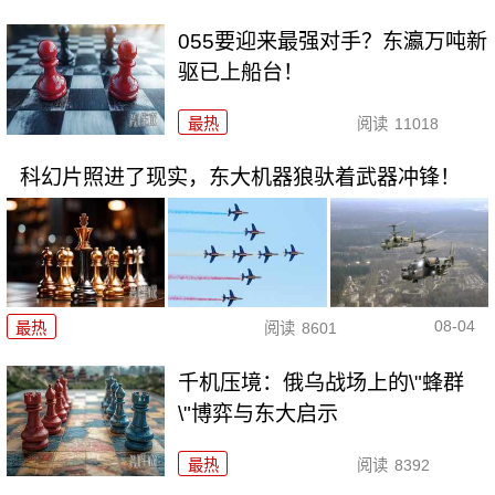
055要迎来最强对手？东瀛万吨新
驱已上船台！
最热
阅读
11018
科幻片照进了现实，东大机器狼驮着武器冲锋！
08-04
最热
阅读
8601
千机压境：俄乌战场上的\"蜂群
\"博弈与东大启示
最热
阅读
8392