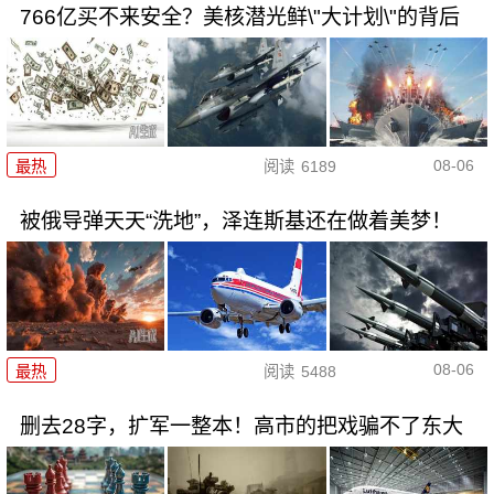
766亿买不来安全？美核潜光鲜\"大计划\"的背后
08-06
最热
阅读
6189
被俄导弹天天“洗地”，泽连斯基还在做着美梦！
08-06
最热
阅读
5488
删去28字，扩军一整本！高市的把戏骗不了东大