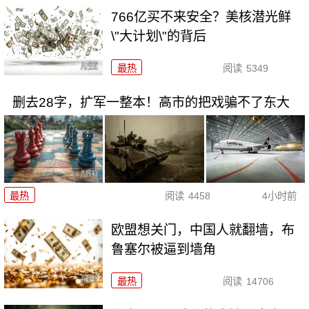
766亿买不来安全？美核潜光鲜
\"大计划\"的背后
最热
阅读
5349
删去28字，扩军一整本！高市的把戏骗不了东大
最热
阅读
4458
4小时前
欧盟想关门，中国人就翻墙，布
鲁塞尔被逼到墙角
最热
阅读
14706