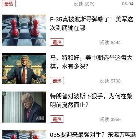
08-04
最热
阅读
6579
F-35真被波斯导弹端了！美军这
次到底输在哪
最热
阅读
6444
马、特和好，美中期选举这盘大
棋，水有多深？
最热
阅读
5798
特朗普对波斯下狠手，为何在黎
明前戛然而止？
最热
阅读
3955
055要迎来最强对手？东瀛万吨新