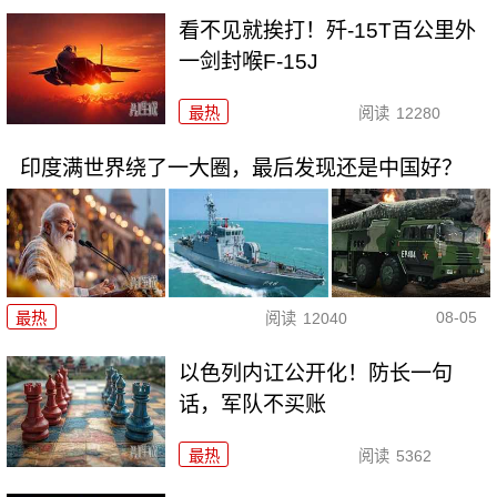
看不见就挨打！歼-15T百公里外
一剑封喉F-15J
最热
阅读
12280
印度满世界绕了一大圈，最后发现还是中国好？
08-05
最热
阅读
12040
以色列内讧公开化！防长一句
话，军队不买账
最热
阅读
5362