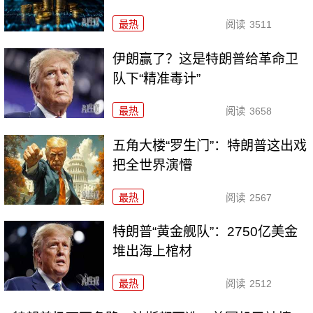
最热
阅读
3511
伊朗赢了？这是特朗普给革命卫
队下“精准毒计”
最热
阅读
3658
五角大楼“罗生门”：特朗普这出戏
把全世界演懵
最热
阅读
2567
特朗普“黄金舰队”：2750亿美金
堆出海上棺材
最热
阅读
2512