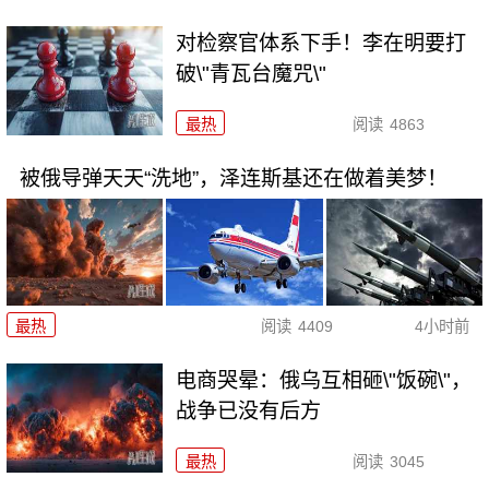
对检察官体系下手！李在明要打
破\"青瓦台魔咒\"
最热
阅读
4863
被俄导弹天天“洗地”，泽连斯基还在做着美梦！
最热
阅读
4409
4小时前
电商哭晕：俄乌互相砸\"饭碗\"，
战争已没有后方
最热
阅读
3045