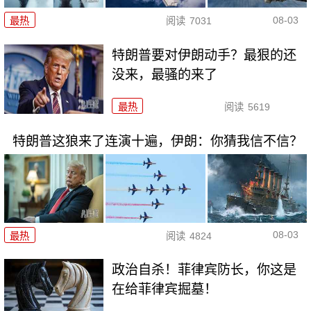
08-03
最热
阅读
7031
特朗普要对伊朗动手？最狠的还
没来，最骚的来了
最热
阅读
5619
特朗普这狼来了连演十遍，伊朗：你猜我信不信？
08-03
最热
阅读
4824
政治自杀！菲律宾防长，你这是
在给菲律宾掘墓！