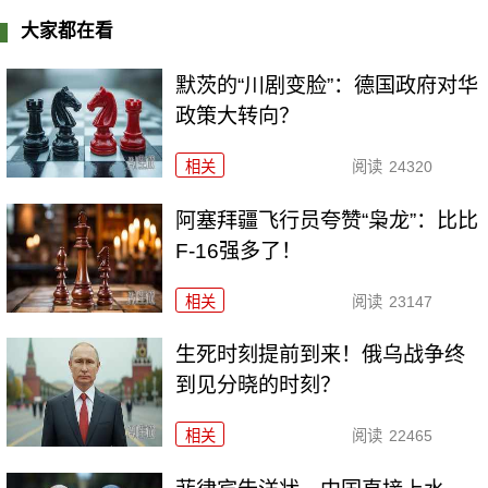
大家都在看
默茨的“川剧变脸”：德国政府对华
政策大转向？
相关
阅读
24320
阿塞拜疆飞行员夸赞“枭龙”：比比
F-16强多了！
相关
阅读
23147
生死时刻提前到来！俄乌战争终
到见分晓的时刻？
相关
阅读
22465