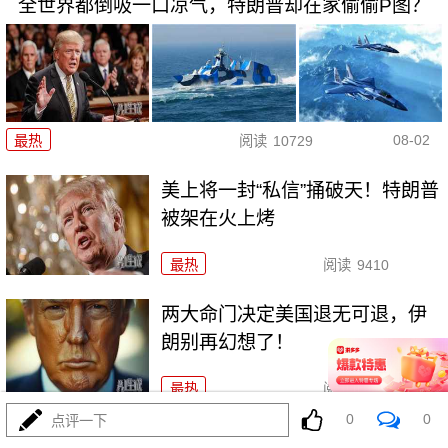
全世界都倒吸一口凉气，特朗普却在家偷偷P图？
08-02
最热
阅读
10729
美上将一封“私信”捅破天！特朗普
被架在火上烤
最热
阅读
9410
两大命门决定美国退无可退，伊
朗别再幻想了！
最热
阅读
7018
0
0
点评一下
打伊朗五个月仗，把美军打成了