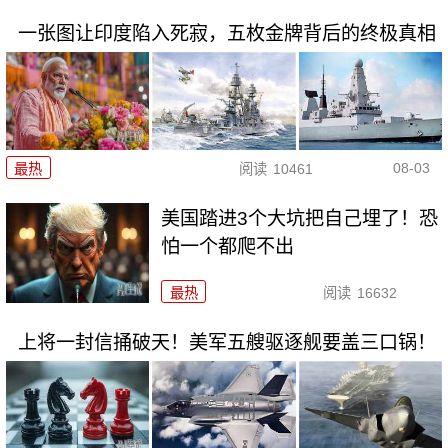
一张图让印度陷入死寂，五枚金牌背后的终极真相
08-03
最热
阅读
10461
美国踏进3个大坑把自己埋了！恐
怕一个都爬不出
最热
阅读
16632
上将一封信捅破天！美军五艘驱逐舰要盖三口锅！