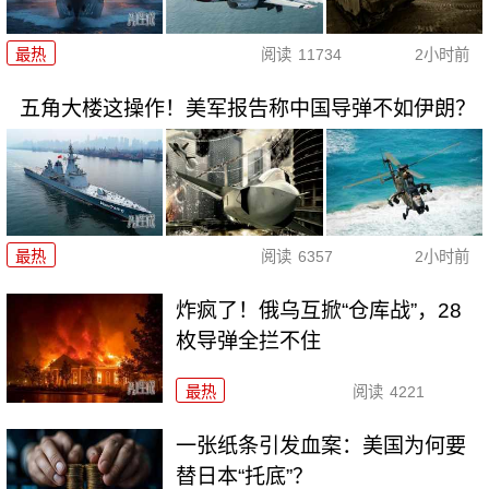
最热
阅读
11734
2小时前
五角大楼这操作！美军报告称中国导弹不如伊朗？
最热
阅读
6357
2小时前
炸疯了！俄乌互掀“仓库战”，28
枚导弹全拦不住
最热
阅读
4221
一张纸条引发血案：美国为何要
替日本“托底”？