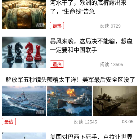
河水干了，欧洲的底裤露出来
了，“生命线”告急
最热
阅读
9729
暴风来袭，这局决不能输，想赢
一定要和中国联手
最热
阅读
13505
解放军五秒镜头颠覆太平洋！美军最后安全区没了
08-05
最热
阅读
12545
美国对巴西下死手，卢拉让世界