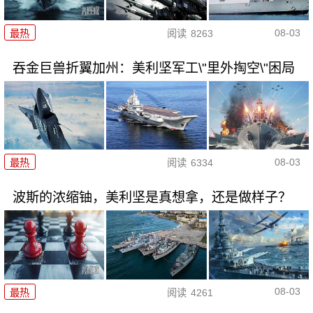
08-03
最热
阅读
8263
吞金巨兽折翼加州：美利坚军工\"里外掏空\"困局
08-03
最热
阅读
6334
波斯的浓缩铀，美利坚是真想拿，还是做样子？
08-03
最热
阅读
4261