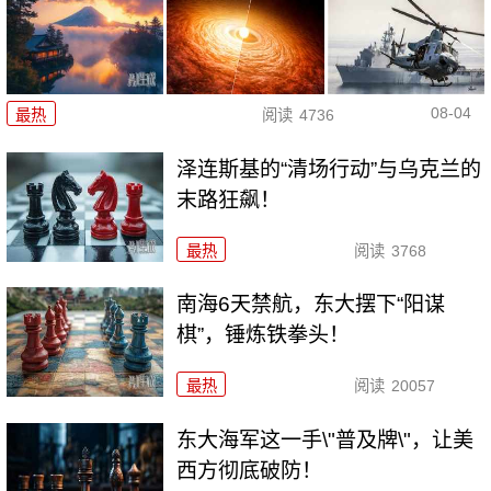
08-04
最热
阅读
4736
泽连斯基的“清场行动”与乌克兰的
末路狂飙！
最热
阅读
3768
南海6天禁航，东大摆下“阳谋
棋”，锤炼铁拳头！
最热
阅读
20057
东大海军这一手\"普及牌\"，让美
西方彻底破防！