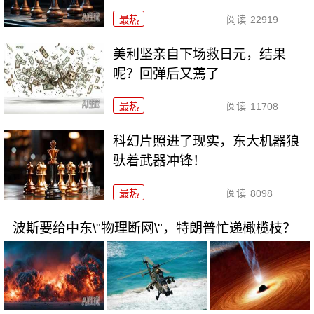
最热
阅读
22919
美利坚亲自下场救日元，结果
呢？回弹后又蔫了
最热
阅读
11708
科幻片照进了现实，东大机器狼
驮着武器冲锋！
最热
阅读
8098
波斯要给中东\"物理断网\"，特朗普忙递橄榄枝？