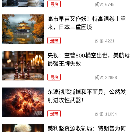
最热
阅读
6745
高市早苗又作妖！特高课卷土重
来，日本三重困境
最热
阅读
4221
央视：空警600横空出世，美航母
最强王牌失效
最热
阅读
22858
东瀛彻底撕掉和平面具，公然发
射进攻性武器！
最热
阅读
11094
美利坚资源收割局：特朗普为何