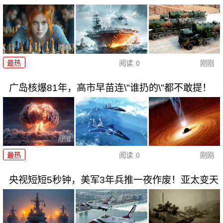
最热
阅读
0
刚刚
广岛核爆81年，高市早苗连\"谁扔的\"都不敢提！
最热
阅读
0
刚刚
央视短短5秒钟，美军3年兵推一夜作废！亚太变天