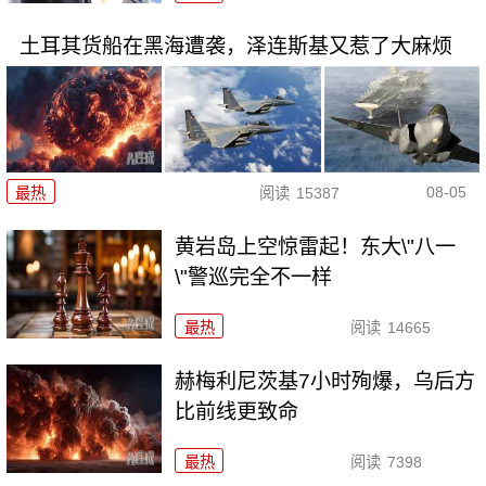
土耳其货船在黑海遭袭，泽连斯基又惹了大麻烦
08-05
最热
阅读
15387
黄岩岛上空惊雷起！东大\"八一
\"警巡完全不一样
最热
阅读
14665
赫梅利尼茨基7小时殉爆，乌后方
比前线更致命
最热
阅读
7398