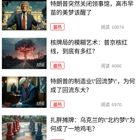
特朗普突然关闭领事馆，高市早
苗的美梦该醒了
最热
阅读
10074
核牌局的模糊艺术：普京核红
线，到底有多红？
最热
阅读
4066
特朗普的制造业\"回流梦\"，为何
成了回流东大？
最热
阅读
6970
扎胖摊牌：乌克兰的\"北约梦\"为
何成了一地鸡毛？