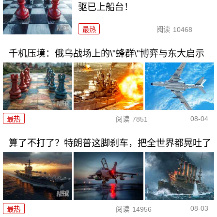
驱已上船台！
最热
阅读
10468
千机压境：俄乌战场上的\"蜂群\"博弈与东大启示
08-04
最热
阅读
7851
算了不打了？特朗普这脚刹车，把全世界都晃吐了
08-03
最热
阅读
14956