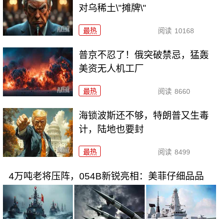
对乌稀土\"摊牌\"
最热
阅读
10168
普京不忍了！俄突破禁忌，猛轰
美资无人机工厂
最热
阅读
8660
海锁波斯还不够，特朗普又生毒
计，陆地也要封
最热
阅读
8499
4万吨老将压阵，054B新锐亮相：美菲仔细品品