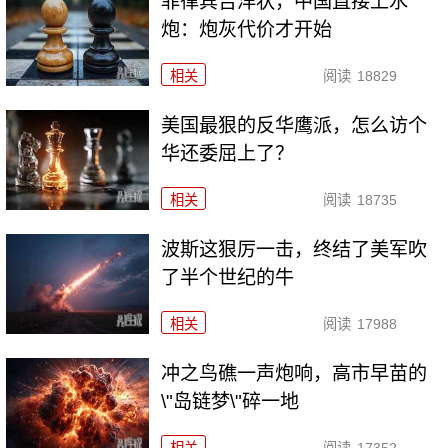
菲律宾告洋状，中国直接上水
炮：炮灰代价才开始
相关
阅读
18829
美国最狠的反华鹰派，怎么访个
华还委屈上了？
相关
阅读
18735
波斯这狠厉一击，终结了美军吹
了半个世纪的牛
相关
阅读
17988
冲之鸟礁一声炮响，高市早苗的
\"岛链梦\"碎一地
相关
阅读
17352