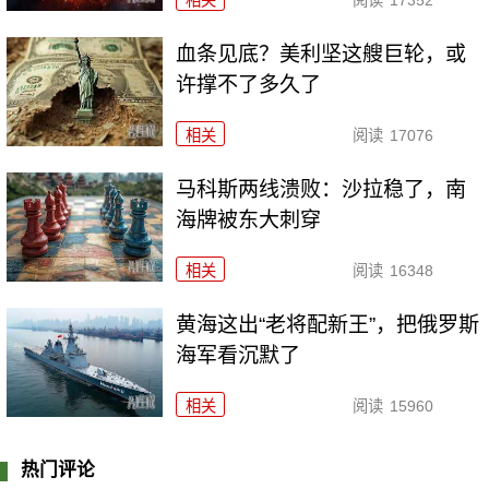
血条见底？美利坚这艘巨轮，或
许撑不了多久了
相关
阅读
17076
马科斯两线溃败：沙拉稳了，南
海牌被东大刺穿
相关
阅读
16348
黄海这出“老将配新王”，把俄罗斯
海军看沉默了
相关
阅读
15960
热门评论