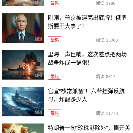
最热
阅读
3986
刚刚，普京被逼亮出底牌！俄罗
斯要干大事了！
最热
阅读
15063
里海一声巨响，这次差点把两场
战争炸成一锅粥！
最热
阅读
8617
官宣“核常兼备”！六爷挂弹反航
母，炸醒多少人
最热
阅读
11773
特朗普一句“珍珠港除外”，撕开美