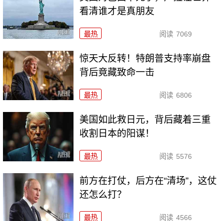
看清谁才是真朋友
最热
阅读
7069
惊天大反转！特朗普支持率崩盘
背后竟藏致命一击
最热
阅读
6806
美国如此救日元，背后藏着三重
收割日本的阳谋！
最热
阅读
5576
前方在打仗，后方在“清场”，这仗
还怎么打？
最热
阅读
4566