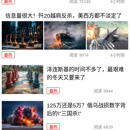
最热
阅读
31145
4小时前
信息量很大！歼20越肩反杀，美西方都不淡定了
最热
阅读
9974
4小时前
泽连斯基的时间不多了，最艰难
的冬天又要来了
最热
阅读
8944
125万还是5万？俄乌战损数字背
后的\"三国杀\"
最热
阅读
6839