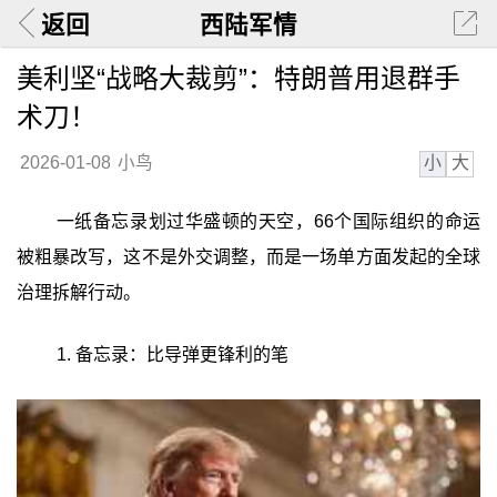
返回
西陆军情
美利坚“战略大裁剪”：特朗普用退群手
术刀！
小
大
2026-01-08
小鸟
一纸备忘录划过华盛顿的天空，66个国际组织的命运
被粗暴改写，这不是外交调整，而是一场单方面发起的全球
治理拆解行动。
1. 备忘录：比导弹更锋利的笔