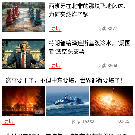
西班牙在北非的那块飞地休达，
为何突然炸了锅
最热
阅读
3877
特朗普给泽连斯基泼冷水，“爱国
者”或空头支票
最热
阅读
3504
这事要干了，不但中东要爆，世界都得要爆了！
08-02
最热
阅读
19358