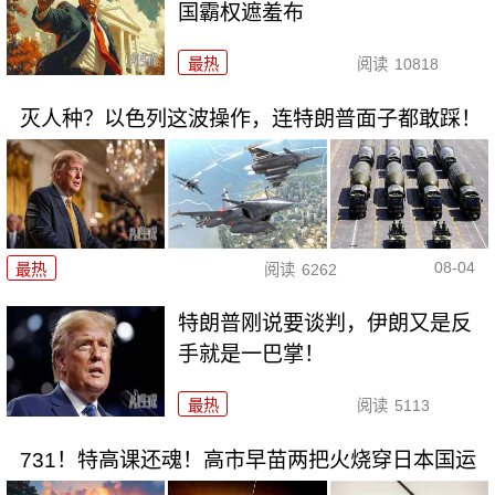
国霸权遮羞布
最热
阅读
10818
灭人种？以色列这波操作，连特朗普面子都敢踩！
08-04
最热
阅读
6262
特朗普刚说要谈判，伊朗又是反
手就是一巴掌！
最热
阅读
5113
731！特高课还魂！高市早苗两把火烧穿日本国运