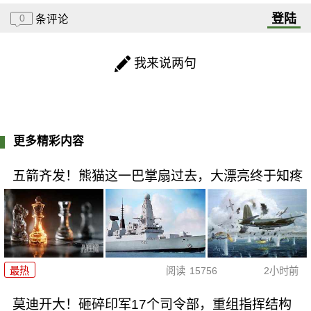
登陆
0
条评论
我来说两句
更多精彩内容
五箭齐发！熊猫这一巴掌扇过去，大漂亮终于知疼
最热
阅读
15756
2小时前
莫迪开大！砸碎印军17个司令部，重组指挥结构