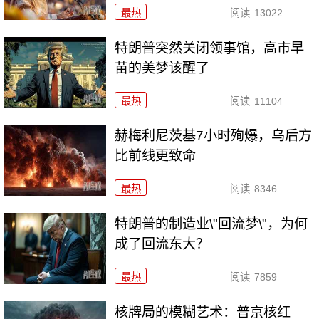
最热
阅读
13022
特朗普突然关闭领事馆，高市早
苗的美梦该醒了
最热
阅读
11104
赫梅利尼茨基7小时殉爆，乌后方
比前线更致命
最热
阅读
8346
特朗普的制造业\"回流梦\"，为何
成了回流东大？
最热
阅读
7859
核牌局的模糊艺术：普京核红