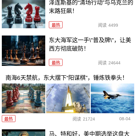
泽连斯基的“清场行动”与乌克兰的
末路狂飙！
最热
阅读
4499
东大海军这一手\"普及牌\"，让美
西方彻底破防！
最热
阅读
24644
南海6天禁航，东大摆下“阳谋棋”，锤炼铁拳头！
08-04
最热
阅读
21724
马、特和好，美中期选举这盘大