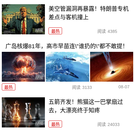
美空管漏洞再暴露！特朗普专机
差点与客机撞上
最热
阅读
4385
广岛核爆81年，高市早苗连\"谁扔的\"都不敢提！
08-07
最热
阅读
3133
五箭齐发！熊猫这一巴掌扇过
去，大漂亮终于知疼
最热
阅读
24033