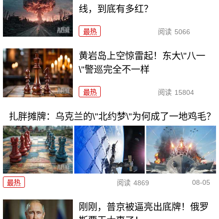
线，到底有多红？
最热
阅读
5066
黄岩岛上空惊雷起！东大\"八一
\"警巡完全不一样
最热
阅读
15804
扎胖摊牌：乌克兰的\"北约梦\"为何成了一地鸡毛？
08-05
最热
阅读
4869
刚刚，普京被逼亮出底牌！俄罗