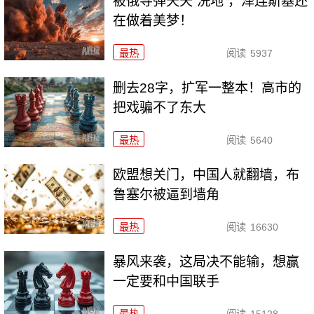
被俄导弹天天“洗地”，泽连斯基还
在做着美梦！
最热
阅读
5937
删去28字，扩军一整本！高市的
把戏骗不了东大
最热
阅读
5640
欧盟想关门，中国人就翻墙，布
鲁塞尔被逼到墙角
最热
阅读
16630
暴风来袭，这局决不能输，想赢
一定要和中国联手
最热
阅读
15128