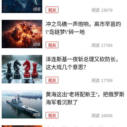
相关
阅读
19079
冲之鸟礁一声炮响，高市早苗的
\"岛链梦\"碎一地
相关
阅读
17784
泽连斯基一夜斩总理又砍防长，
这大戏几个意思？
相关
阅读
17769
黄海这出“老将配新王”，把俄罗斯
海军看沉默了
相关
阅读
16506