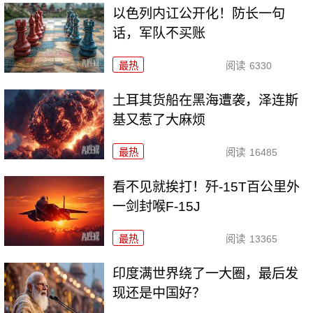
以色列内讧公开化！防长一句
话，军队不买账
最热
阅读
6330
土耳其货船在黑海遭袭，泽连斯
基又惹了大麻烦
最热
阅读
16485
看不见就挨打！歼-15T百公里外
一剑封喉F-15J
最热
阅读
13365
印度满世界绕了一大圈，最后发
现还是中国好？