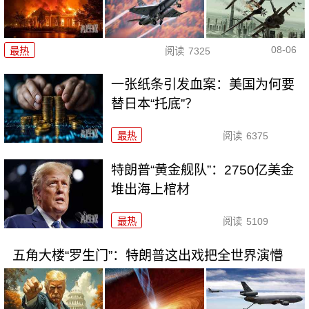
08-06
最热
阅读
7325
一张纸条引发血案：美国为何要
替日本“托底”？
最热
阅读
6375
特朗普“黄金舰队”：2750亿美金
堆出海上棺材
最热
阅读
5109
五角大楼“罗生门”：特朗普这出戏把全世界演懵