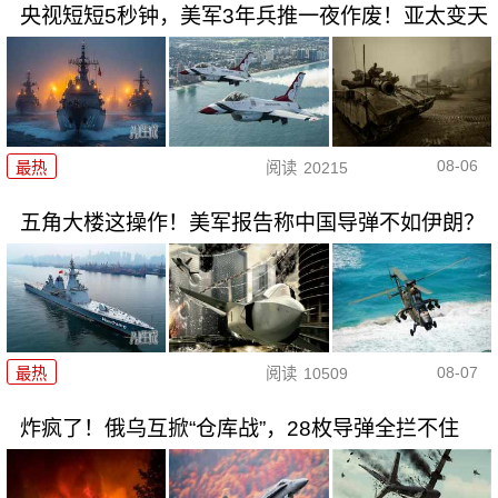
央视短短5秒钟，美军3年兵推一夜作废！亚太变天
08-06
最热
阅读
20215
五角大楼这操作！美军报告称中国导弹不如伊朗？
08-07
最热
阅读
10509
炸疯了！俄乌互掀“仓库战”，28枚导弹全拦不住