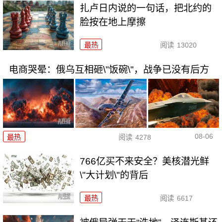
扎卢日内说的一句话，把北约的
脸按在地上摩擦
最热
阅读
13020
电商哭晕：俄乌互相砸\"饭碗\"，战争已没有后方
08-06
最热
阅读
4278
766亿买不来安全？美核潜光鲜
\"大计划\"的背后
最热
阅读
6617