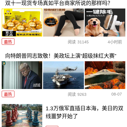
双十一现货专场真如平台商家所说的那样吗？
最热
阅读
31145
4小时前
向特朗普同志致敬！美政坛上演“超级抹红大赛”
08-07
最热
阅读
9263
1.3万俄军直插日本海，美日的双
线噩梦开始了