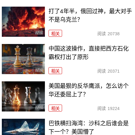
打了4年半，俄回过神，最大对手
不是乌克兰？
相关
阅读
20738
中国这波操作，直接把西方石化
霸权打出了原形
相关
阅读
20371
美国最狠的反华鹰派，怎么访个
华还委屈上了？
相关
阅读
19224
巴铁横扫海湾：沙科之后谁会是
下一个？美国懵了