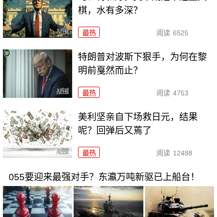
棋，水有多深？
最热
阅读
6525
特朗普对波斯下狠手，为何在黎
明前戛然而止？
最热
阅读
4753
美利坚亲自下场救日元，结果
呢？回弹后又蔫了
最热
阅读
12488
055要迎来最强对手？东瀛万吨新驱已上船台！