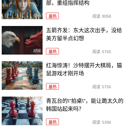
部，重组指挥结构
最热
阅读
8058
五箭齐发：东大这次出手，没给
美方留半点幻想
最热
阅读
6765
红海惊涛！沙特摆开大棋局，猫
鼠游戏才刚开场
最热
阅读
5756
青瓦台的\"拍桌\"，能让跪太久的
韩国站起来吗？
最热
阅读
5396