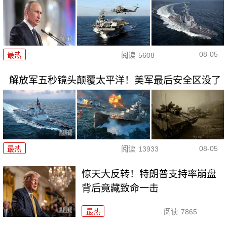
08-05
最热
阅读
5608
解放军五秒镜头颠覆太平洋！美军最后安全区没了
08-05
最热
阅读
13933
惊天大反转！特朗普支持率崩盘
背后竟藏致命一击
最热
阅读
7865