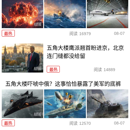
08-07
最热
阅读
16979
五角大楼鹰派翘首盼进京，北京
连门缝都没给留
最热
阅读
14889
五角大楼吓唬中俄？这事恰恰暴露了美军的底裤
08-07
最热
阅读
12570