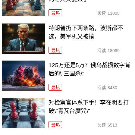
最热
阅读
11005
特朗普扔下两条路，波斯都不
选，美军机又被揍
最热
阅读
18069
125万还是5万？俄乌战损数字背
后的\"三国杀\"
最热
阅读
8430
对检察官体系下手！李在明要打
破\"青瓦台魔咒\"
最热
阅读
6513