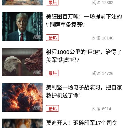
最热
阅读
12362
美狂囤百万吨：一场提前下注的
\"铜牌军备竞赛\"
最热
阅读
10146
射程1800公里的“巨炮”，治得了
美军“焦虑”吗？
最热
阅读
14726
美利坚一场电子战演习，把自家
救护机送了命！
最热
阅读
8914
莫迪开大！砸碎印军17个司令