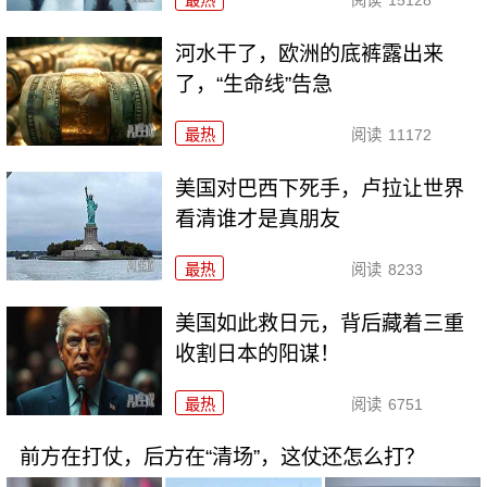
河水干了，欧洲的底裤露出来
了，“生命线”告急
最热
阅读
11172
美国对巴西下死手，卢拉让世界
看清谁才是真朋友
最热
阅读
8233
美国如此救日元，背后藏着三重
收割日本的阳谋！
最热
阅读
6751
前方在打仗，后方在“清场”，这仗还怎么打？