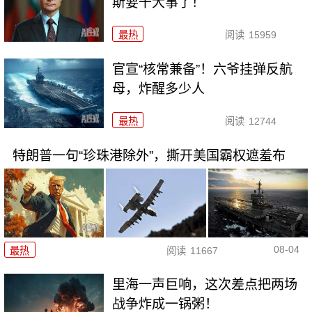
斯要干大事了！
最热
阅读
15959
官宣“核常兼备”！六爷挂弹反航
母，炸醒多少人
最热
阅读
12744
特朗普一句“珍珠港除外”，撕开美国霸权遮羞布
08-04
最热
阅读
11667
里海一声巨响，这次差点把两场
战争炸成一锅粥！