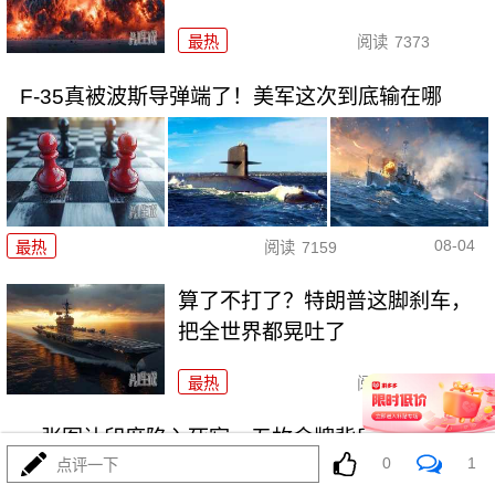
最热
阅读
7373
F-35真被波斯导弹端了！美军这次到底输在哪
08-04
最热
阅读
7159
算了不打了？特朗普这脚刹车，
把全世界都晃吐了
最热
阅读
16023
一张图让印度陷入死寂，五枚金牌背后的终极真相
0
1
点评一下