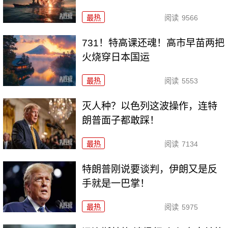
最热
阅读
9566
731！特高课还魂！高市早苗两把
火烧穿日本国运
最热
阅读
5553
灭人种？以色列这波操作，连特
朗普面子都敢踩！
最热
阅读
7134
特朗普刚说要谈判，伊朗又是反
手就是一巴掌！
最热
阅读
5975