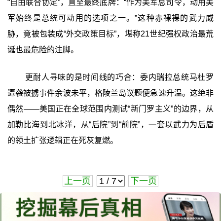
“自由联合协定”，直至最终底牌：“作为美军总司令，动用美
军始终是总统可动用的选项之一。”这种赤裸裸的武力威
胁，竟被包装成“外交政策目标”，堪称21世纪强权政治最荒
诞也最危险的注脚。
更耐人寻味的是时间线的巧合：委内瑞拉总统马杜罗
遭袭被掳事件余波未平，格陵兰岛议题便急速升温。这绝非
偶然——美国正在全球范围内测试“新门罗主义”的边界，从
加勒比海到北冰洋，从“后院”到“前院”，一套以武力为后盾
的领土扩张逻辑正在死灰复燃。
上一页
下一页