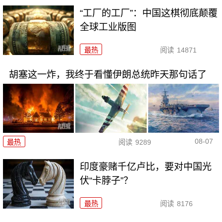
“工厂的工厂”：中国这棋彻底颠覆
全球工业版图
最热
阅读
14871
胡塞这一炸，我终于看懂伊朗总统昨天那句话了
08-07
最热
阅读
9289
印度豪赌千亿卢比，要对中国光
伏“卡脖子”？
最热
阅读
8176