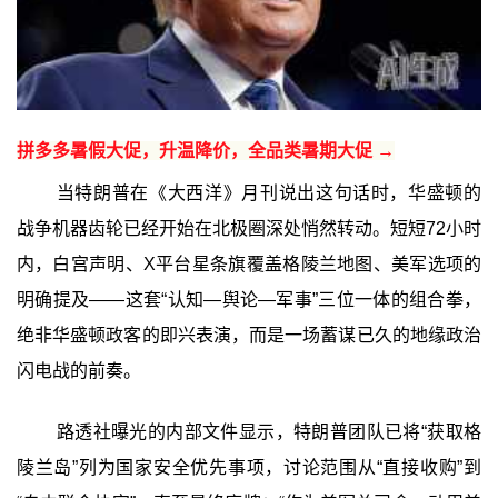
拼多多暑假大促，升温降价，全品类暑期大促 →
当特朗普在《大西洋》月刊说出这句话时，华盛顿的
战争机器齿轮已经开始在北极圈深处悄然转动。短短72小时
内，白宫声明、X平台星条旗覆盖格陵兰地图、美军选项的
明确提及——这套“认知—舆论—军事”三位一体的组合拳，
绝非华盛顿政客的即兴表演，而是一场蓄谋已久的地缘政治
闪电战的前奏。
路透社曝光的内部文件显示，特朗普团队已将“获取格
陵兰岛”列为国家安全优先事项，讨论范围从“直接收购”到