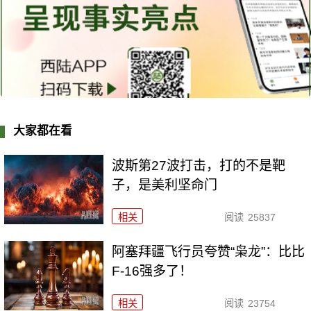
大家都在看
波斯第27波打击，打的不是靶
子，是美利坚命门
相关
阅读
25837
阿塞拜疆飞行员夸赞“枭龙”：比比
F-16强多了！
相关
阅读
23754