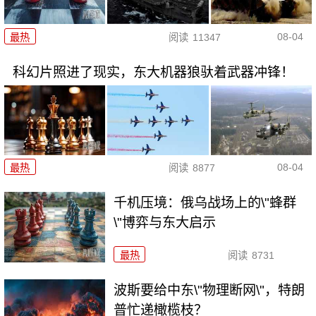
08-04
最热
阅读
11347
科幻片照进了现实，东大机器狼驮着武器冲锋！
08-04
最热
阅读
8877
千机压境：俄乌战场上的\"蜂群
\"博弈与东大启示
最热
阅读
8731
波斯要给中东\"物理断网\"，特朗
普忙递橄榄枝？