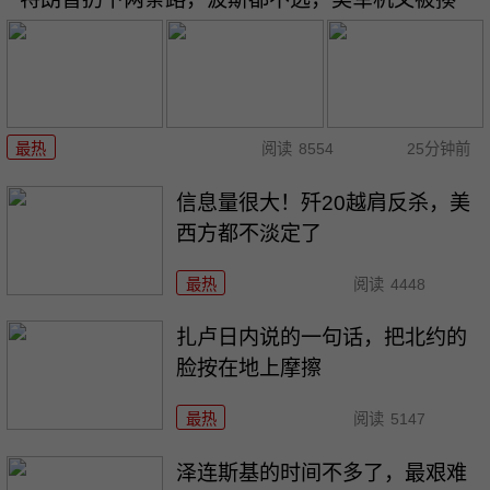
最热
阅读
8554
25分钟前
信息量很大！歼20越肩反杀，美
西方都不淡定了
最热
阅读
4448
扎卢日内说的一句话，把北约的
脸按在地上摩擦
最热
阅读
5147
泽连斯基的时间不多了，最艰难