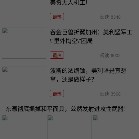
美资无人机工厂
最热
阅读
8348
吞金巨兽折翼加州：美利坚军工
\"里外掏空\"困局
最热
阅读
6002
波斯的浓缩铀，美利坚是真想
拿，还是做样子？
最热
阅读
3968
东瀛彻底撕掉和平面具，公然发射进攻性武器！