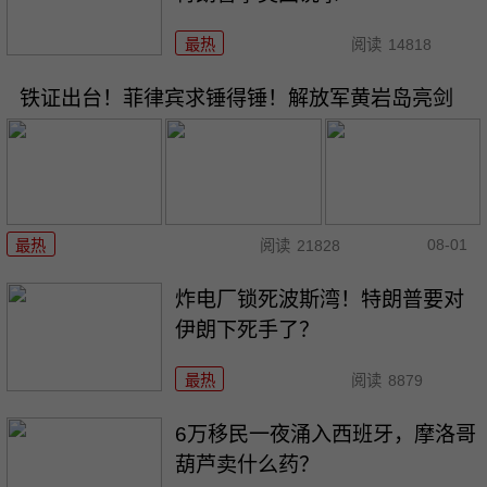
最热
阅读
14818
铁证出台！菲律宾求锤得锤！解放军黄岩岛亮剑
08-01
最热
阅读
21828
炸电厂锁死波斯湾！特朗普要对
伊朗下死手了？
最热
阅读
8879
6万移民一夜涌入西班牙，摩洛哥
葫芦卖什么药？