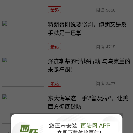
最热
阅读
5856
特朗普刚说要谈判，伊朗又是反
手就是一巴掌！
最热
阅读
4715
泽连斯基的“清场行动”与乌克兰的
末路狂飙！
最热
阅读
3477
东大海军这一手\"普及牌\"，让美
西方彻底破防！
最热
阅读
22251