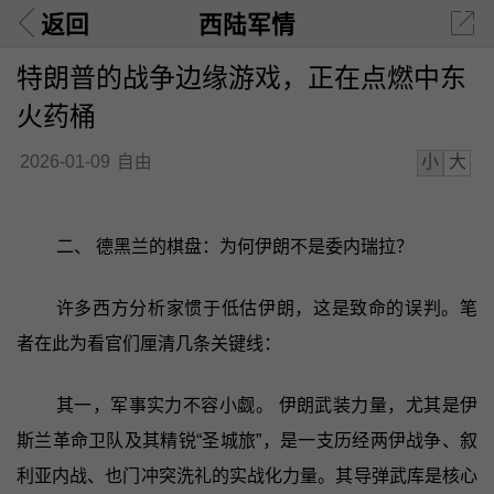
返回
西陆军情
特朗普的战争边缘游戏，正在点燃中东
火药桶
小
大
2026-01-09
自由
二、 德黑兰的棋盘：为何伊朗不是委内瑞拉？
许多西方分析家惯于低估伊朗，这是致命的误判。笔
者在此为看官们厘清几条关键线：
其一，军事实力不容小觑。 伊朗武装力量，尤其是伊
斯兰革命卫队及其精锐“圣城旅”，是一支历经两伊战争、叙
利亚内战、也门冲突洗礼的实战化力量。其导弹武库是核心