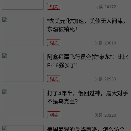
相关
阅读
24172
“去美元化”加速，美债无人问津，
东瀛被锁死！
相关
阅读
23014
阿塞拜疆飞行员夸赞“枭龙”：比比
F-16强多了！
相关
阅读
22959
打了4年半，俄回过神，最大对手
不是乌克兰？
相关
阅读
20128
美国最狠的反华鹰派，怎么访个