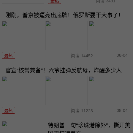
最热
阅读
3491
刚刚，普京被逼亮出底牌！俄罗斯要干大事了！
08-04
最热
阅读
14452
官宣“核常兼备”！六爷挂弹反航母，炸醒多少人
08-04
最热
阅读
11223
特朗普一句“珍珠港除外”，撕开美