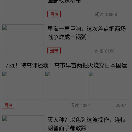
国霸权遮羞布
最热
阅读
10366
里海一声巨响，这次差点把两场
战争炸成一锅粥！
最热
阅读
8180
731！特高课还魂！高市早苗两把火烧穿日本国运
08-04
最热
阅读
4322
灭人种？以色列这波操作，连特
朗普面子都敢踩！