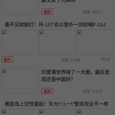
基又惹了大麻烦
最热
阅读
14511
看不见就挨打！歼-15T百公里外一剑封喉F-15J
08-05
最热
阅读
11308
印度满世界绕了一大圈，最后发
现还是中国好？
最热
阅读
11079
黄岩岛上空惊雷起！东大\"八一\"警巡完全不一样