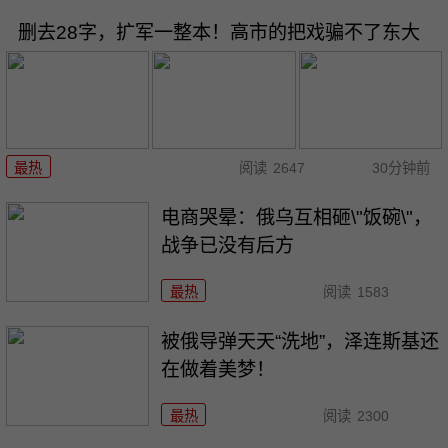
删去28字，扩军一整本！高市的把戏骗不了东大
最热
阅读
2647
30分钟前
电商哭晕：俄乌互相砸\"饭碗\"，
战争已没有后方
最热
阅读
1583
被俄导弹天天“洗地”，泽连斯基还
在做着美梦！
最热
阅读
2300