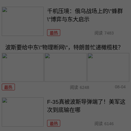
千机压境：俄乌战场上的\"蜂群
\"博弈与东大启示
最热
阅读
7483
波斯要给中东\"物理断网\"，特朗普忙递橄榄枝？
08-04
最热
阅读
6248
F-35真被波斯导弹端了！美军这
次到底输在哪
最热
阅读
6146