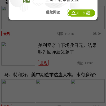
南海6天禁航，东大摆下“阳谋棋”，锤炼铁拳头！
继续阅读
08-04
最热
阅读
19310
美利坚亲自下场救日元，结果
呢？回弹后又蔫了
最热
阅读
11361
马、特和好，美中期选举这盘大棋，水有多深？