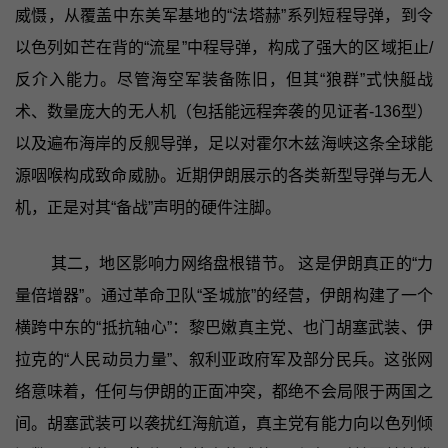
威慑，从覆盖中东美军基地的“法塔赫”系列短程导弹，到令
以色列如芒在背的“流星”中程导弹，构成了强大的区域拒止/
反介入能力。尽管海空军装备陈旧，但其“狼群”式快艇战
术、数量庞大的无人机（包括能远程奔袭的见证者-136型）
以及遍布海岸的反舰导弹，足以对霍尔木兹海峡这条全球能
源咽喉构成致命威胁。近期伊朗展示的各类新型导弹与无人
机，正是对其“备战”声明的硬件注脚。
其二，地区影响力网络盘根错节。 这是伊朗真正的“力
量倍增器”。通过革命卫队“圣城旅”的经营，伊朗构建了一个
横跨中东的“抵抗轴心”：黎巴嫩真主党、也门胡塞武装、伊
拉克的“人民动员力量”、叙利亚政府军及部分民兵。这张网
络意味着，任何与伊朗的正面冲突，都绝不会局限于两国之
间。胡塞武装可以袭扰红海航道，真主党有能力向以色列倾