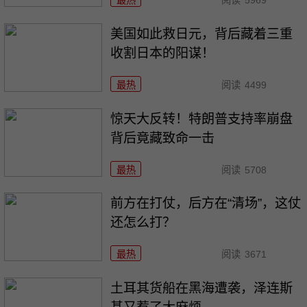
美国如此救日元，背后藏着三重
收割日本的阳谋！
最热
阅读
4499
惊天大反转！特朗普支持率崩盘
背后竟藏致命一击
最热
阅读
5708
前方在打仗，后方在“清场”，这仗
还怎么打？
最热
阅读
3671
土耳其货船在黑海遭袭，泽连斯