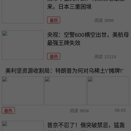
来，日本三重困境
最热
阅读
3898
央视：空警600横空出世，美航母
最强王牌失效
最热
阅读
22219
美利坚资源收割局：特朗普为何对乌稀土\"摊牌\"
08-03
最热
阅读
9836
普京不忍了！俄突破禁忌，猛轰