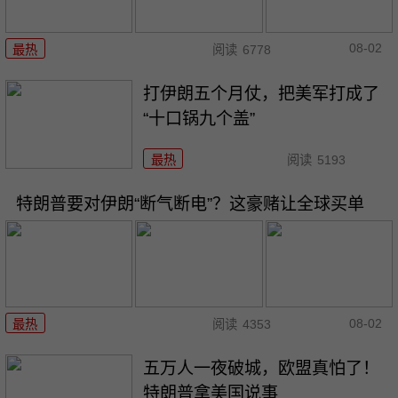
08-02
最热
阅读
6778
打伊朗五个月仗，把美军打成了
“十口锅九个盖”
最热
阅读
5193
特朗普要对伊朗“断气断电”？这豪赌让全球买单
08-02
最热
阅读
4353
五万人一夜破城，欧盟真怕了！
特朗普拿美国说事