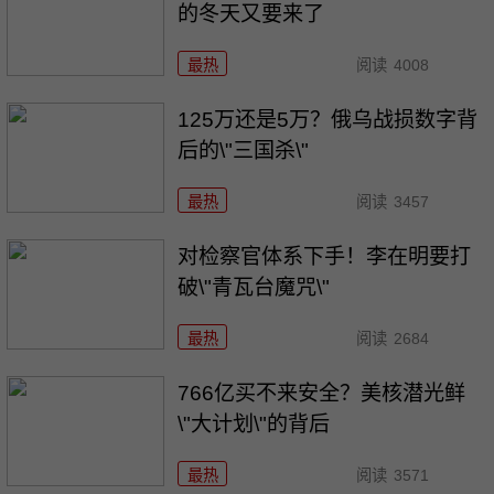
的冬天又要来了
最热
阅读
4008
125万还是5万？俄乌战损数字背
后的\"三国杀\"
最热
阅读
3457
对检察官体系下手！李在明要打
破\"青瓦台魔咒\"
最热
阅读
2684
766亿买不来安全？美核潜光鲜
\"大计划\"的背后
最热
阅读
3571