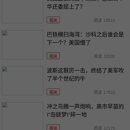
华还委屈上了？
相关
阅读
18515
巴铁横扫海湾：沙科之后谁会是
下一个？美国懵了
相关
阅读
18102
波斯这狠厉一击，终结了美军吹
了半个世纪的牛
相关
阅读
17822
冲之鸟礁一声炮响，高市早苗的
\"岛链梦\"碎一地
相关
阅读
17179