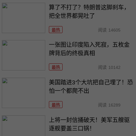
算了不打了？特朗普这脚刹车，
把全世界都晃吐了
最热
阅读
14605
一张图让印度陷入死寂，五枚金
牌背后的终极真相
最热
阅读
10142
美国踏进3个大坑把自己埋了！恐
怕一个都爬不出
最热
阅读
16289
上将一封信捅破天！美军五艘驱
逐舰要盖三口锅！