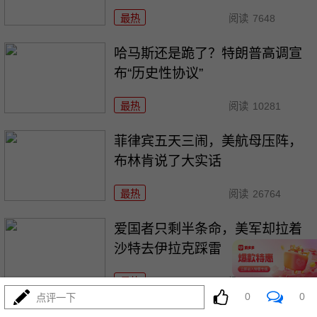
最热
阅读
7648
哈马斯还是跪了？特朗普高调宣
布“历史性协议”
最热
阅读
10281
菲律宾五天三闹，美航母压阵，
布林肯说了大实话
最热
阅读
26764
爱国者只剩半条命，美军却拉着
沙特去伊拉克踩雷
最热
阅读
11794
0
0
点评一下
歼-36五架原型机轮番上天，美F-