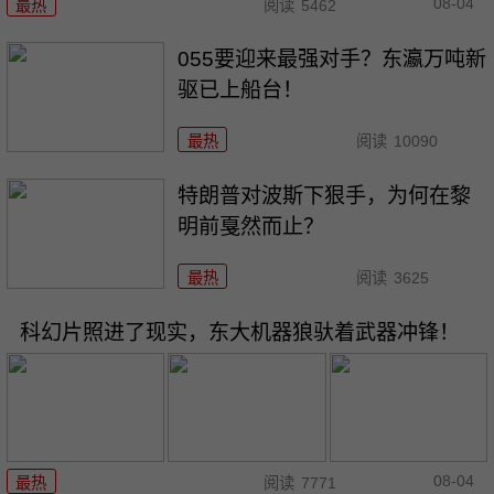
08-04
最热
阅读
5462
055要迎来最强对手？东瀛万吨新
驱已上船台！
最热
阅读
10090
特朗普对波斯下狠手，为何在黎
明前戛然而止？
最热
阅读
3625
科幻片照进了现实，东大机器狼驮着武器冲锋！
08-04
最热
阅读
7771