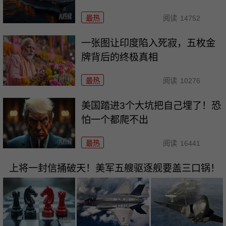
最热
阅读
14752
一张图让印度陷入死寂，五枚金
牌背后的终极真相
最热
阅读
10276
美国踏进3个大坑把自己埋了！恐
怕一个都爬不出
最热
阅读
16441
上将一封信捅破天！美军五艘驱逐舰要盖三口锅！