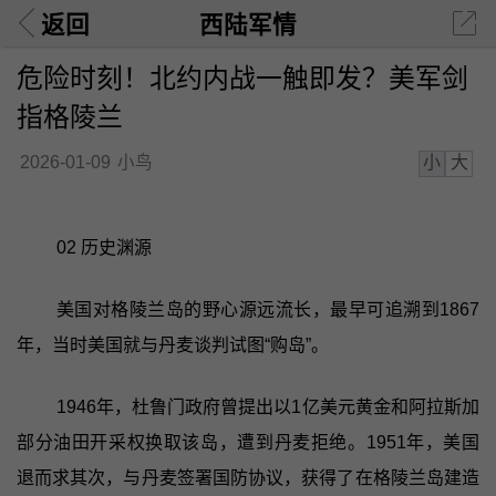
返回
西陆军情
危险时刻！北约内战一触即发？美军剑
指格陵兰
小
大
2026-01-09
小鸟
02 历史渊源
美国对格陵兰岛的野心源远流长，最早可追溯到1867
年，当时美国就与丹麦谈判试图“购岛”。
1946年，杜鲁门政府曾提出以1亿美元黄金和阿拉斯加
部分油田开采权换取该岛，遭到丹麦拒绝。1951年，美国
退而求其次，与丹麦签署国防协议，获得了在格陵兰岛建造