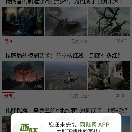
特朗普的制造业\"回流梦\"，为何成了回流东大？
08-05
最热
阅读
6734
核牌局的模糊艺术：普京核红线，到底有多红？
08-05
最热
阅读
3814
扎胖摊牌：乌克兰的\"北约梦\"为何成了一地鸡毛？