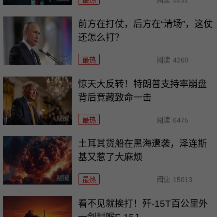
前方在打仗，后方在“清场”，这仗
还怎么打？
最热
阅读
4260
惊天大反转！特朗普支持率崩盘
背后竟藏致命一击
最热
阅读
6475
土耳其货船在黑海遭袭，泽连斯
基又惹了大麻烦
最热
阅读
15013
看不见就挨打！歼-15T百公里外