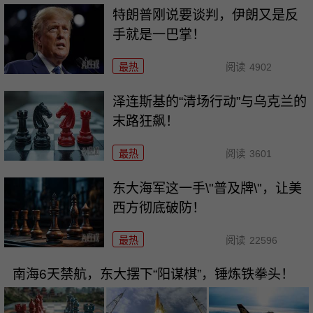
特朗普刚说要谈判，伊朗又是反
手就是一巴掌！
最热
阅读
4902
泽连斯基的“清场行动”与乌克兰的
末路狂飙！
最热
阅读
3601
东大海军这一手\"普及牌\"，让美
西方彻底破防！
最热
阅读
22596
南海6天禁航，东大摆下“阳谋棋”，锤炼铁拳头！