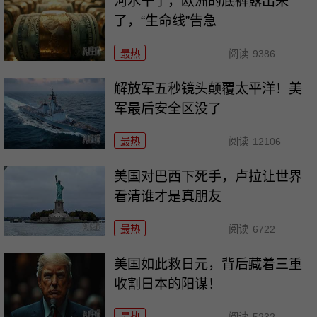
河水干了，欧洲的底裤露出来
了，“生命线”告急
最热
阅读
9386
解放军五秒镜头颠覆太平洋！美
军最后安全区没了
最热
阅读
12106
美国对巴西下死手，卢拉让世界
看清谁才是真朋友
最热
阅读
6722
美国如此救日元，背后藏着三重
收割日本的阳谋！
最热
阅读
5232