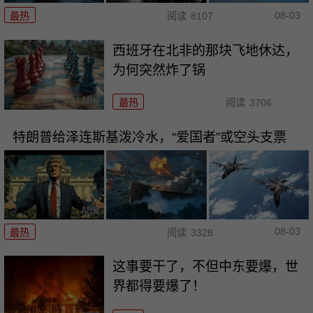
08-03
最热
阅读
8107
西班牙在北非的那块飞地休达，
为何突然炸了锅
最热
阅读
3706
特朗普给泽连斯基泼冷水，“爱国者”或空头支票
08-03
最热
阅读
3328
这事要干了，不但中东要爆，世
界都得要爆了！