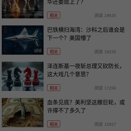
华还委屈上了？
相关
阅读
18620
巴铁横扫海湾：沙科之后谁会是
下一个？美国懵了
相关
阅读
18226
泽连斯基一夜斩总理又砍防长，
这大戏几个意思？
相关
阅读
17250
血条见底？美利坚这艘巨轮，或
许撑不了多久了
相关
阅读
16927