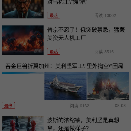
对乌稀土\"摊牌\"
最热
阅读
10002
普京不忍了！俄突破禁忌，猛轰
美资无人机工厂
最热
阅读
8516
吞金巨兽折翼加州：美利坚军工\"里外掏空\"困局
08-03
最热
阅读
6162
波斯的浓缩铀，美利坚是真想
拿，还是做样子？