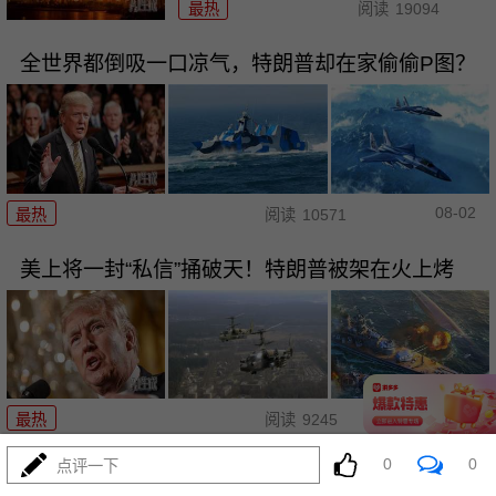
最热
阅读
19094
全世界都倒吸一口凉气，特朗普却在家偷偷P图？
08-02
最热
阅读
10571
美上将一封“私信”捅破天！特朗普被架在火上烤
08-02
最热
阅读
9245
0
0
点评一下
两大命门决定美国退无可退，伊朗别再幻想了！