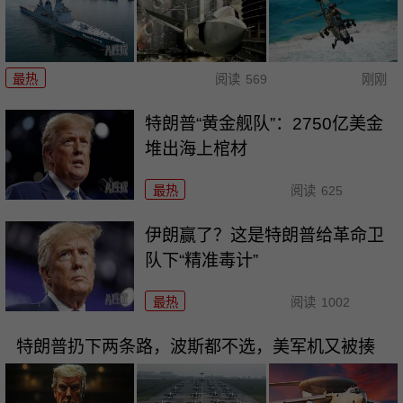
最热
阅读
569
刚刚
特朗普“黄金舰队”：2750亿美金
堆出海上棺材
最热
阅读
625
伊朗赢了？这是特朗普给革命卫
队下“精准毒计”
最热
阅读
1002
特朗普扔下两条路，波斯都不选，美军机又被揍