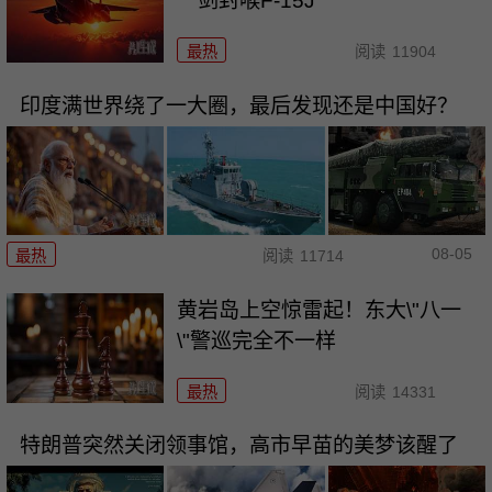
一剑封喉F-15J
最热
阅读
11904
印度满世界绕了一大圈，最后发现还是中国好？
08-05
最热
阅读
11714
黄岩岛上空惊雷起！东大\"八一
\"警巡完全不一样
最热
阅读
14331
特朗普突然关闭领事馆，高市早苗的美梦该醒了