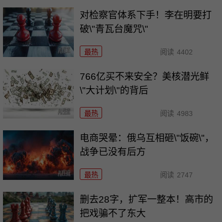
对检察官体系下手！李在明要打
破\"青瓦台魔咒\"
最热
阅读
4402
766亿买不来安全？美核潜光鲜
\"大计划\"的背后
最热
阅读
4983
电商哭晕：俄乌互相砸\"饭碗\"，
战争已没有后方
最热
阅读
2747
删去28字，扩军一整本！高市的
把戏骗不了东大