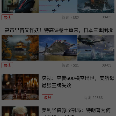
08-03
最热
阅读
4652
高市早苗又作妖！特高课卷土重来，日本三重困境
08-03
最热
阅读
4031
央视：空警600横空出世，美航母
最强王牌失效
最热
阅读
22563
美利坚资源收割局：特朗普为何