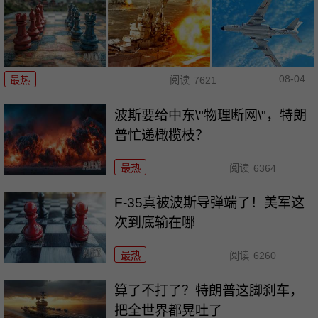
08-04
最热
阅读
7621
波斯要给中东\"物理断网\"，特朗
普忙递橄榄枝？
最热
阅读
6364
F-35真被波斯导弹端了！美军这
次到底输在哪
最热
阅读
6260
算了不打了？特朗普这脚刹车，
把全世界都晃吐了