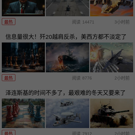
最热
阅读
14471
3小时前
信息量很大！歼20越肩反杀，美西方都不淡定了
最热
阅读
8776
2小时前
泽连斯基的时间不多了，最艰难的冬天又要来了
最热
阅读
7912
2小时前