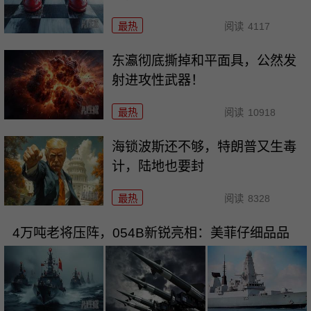
最热
阅读
4117
东瀛彻底撕掉和平面具，公然发
射进攻性武器！
最热
阅读
10918
海锁波斯还不够，特朗普又生毒
计，陆地也要封
最热
阅读
8328
4万吨老将压阵，054B新锐亮相：美菲仔细品品