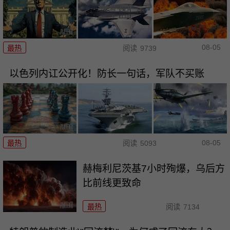
08-05
最热
阅读
9739
以色列内讧公开化！防长一句话，军队不买账
08-05
最热
阅读
5093
赫梅利尼茨基7小时殉爆，乌后方
比前线更致命
最热
阅读
7134