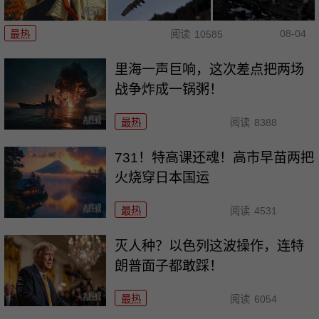
08-04
最热
阅读
10585
里海一声巨响，这次差点把两场
战争炸成一锅粥！
最热
阅读
8388
731！特高课还魂！高市早苗两把
火烧穿日本国运
最热
阅读
4531
灭人种？以色列这波操作，连特
朗普面子都敢踩！
最热
阅读
6054