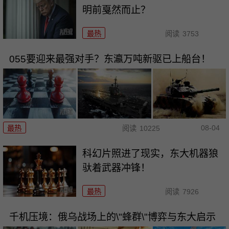
明前戛然而止？
最热
阅读
3753
055要迎来最强对手？东瀛万吨新驱已上船台！
08-04
最热
阅读
10225
科幻片照进了现实，东大机器狼
驮着武器冲锋！
最热
阅读
7926
千机压境：俄乌战场上的\"蜂群\"博弈与东大启示