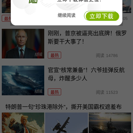
继续阅读
08-05
最热
阅读
3772
刚刚，普京被逼亮出底牌！俄罗
斯要干大事了！
最热
阅读
14786
官宣“核常兼备”！六爷挂弹反航
母，炸醒多少人
最热
阅读
11523
特朗普一句“珍珠港除外”，撕开美国霸权遮羞布