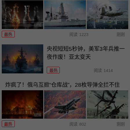
最热
阅读
1223
刚刚
央视短短5秒钟，美军3年兵推一
夜作废！亚太变天
最热
阅读
1414
炸疯了！俄乌互掀“仓库战”，28枚导弹全拦不住
最热
阅读
802
刚刚