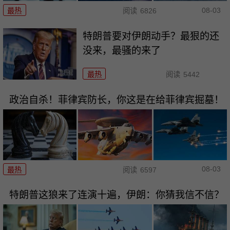
08-03
最热
阅读
6826
特朗普要对伊朗动手？最狠的还
没来，最骚的来了
最热
阅读
5442
政治自杀！菲律宾防长，你这是在给菲律宾掘墓！
08-03
最热
阅读
6597
特朗普这狼来了连演十遍，伊朗：你猜我信不信？