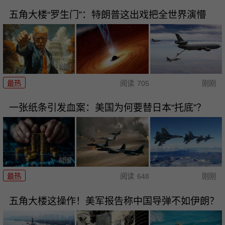
五角大楼“罗生门”：特朗普这出戏把全世界演懵
最热
阅读
705
刚刚
一张纸条引发血案：美国为何要替日本“托底”？
最热
阅读
648
刚刚
五角大楼这操作！美军报告称中国导弹不如伊朗？