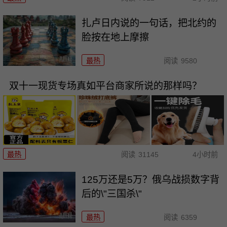
扎卢日内说的一句话，把北约的
脸按在地上摩擦
最热
阅读
9580
双十一现货专场真如平台商家所说的那样吗？
最热
阅读
31145
4小时前
125万还是5万？俄乌战损数字背
后的\"三国杀\"
最热
阅读
6359