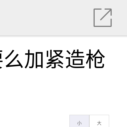
要么加紧造枪
小
大