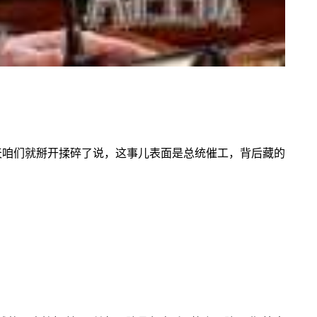
天咱们就掰开揉碎了说，这事儿表面是总统催工，背后藏的