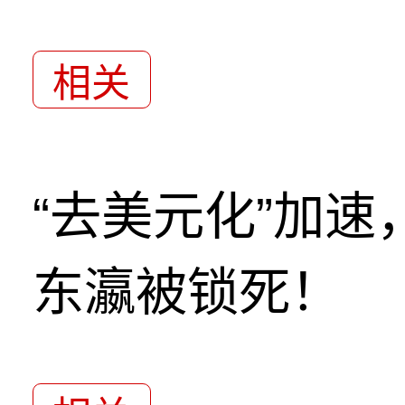
相关
“去美元化”加
东瀛被锁死！