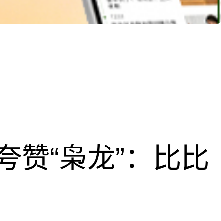
夸赞“枭龙”：比比