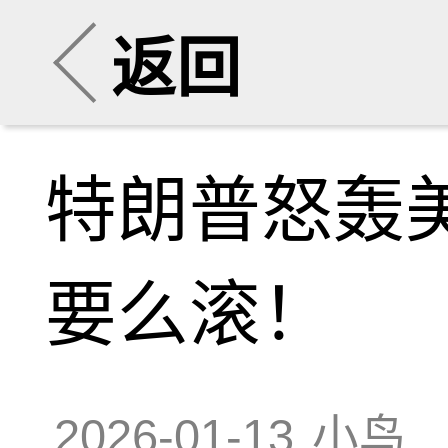
返回
特朗普怒轰
要么滚！
2026-01-13
小鸟