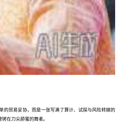
简单的贸易妥协，而是一张写满了算计、试探与风险转嫁的
镣铐在刀尖舔蜜的舞者。