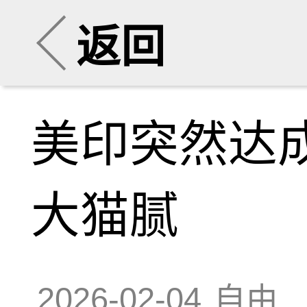
返回
美印突然达
大猫腻
2026-02-04
自由