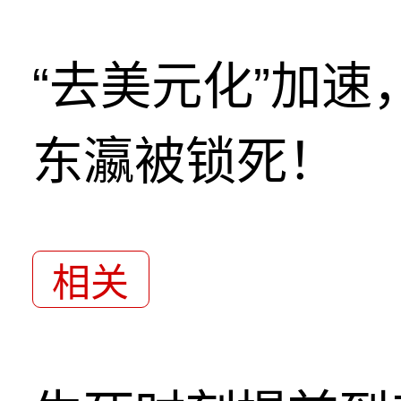
“去美元化”加
东瀛被锁死！
相关