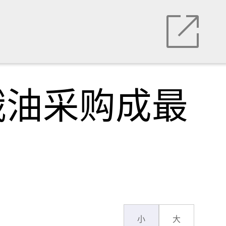
俄油采购成最
小
大