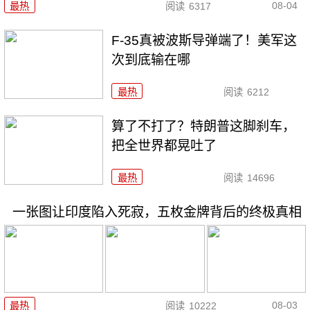
08-04
最热
阅读
6317
F-35真被波斯导弹端了！美军这
次到底输在哪
最热
阅读
6212
算了不打了？特朗普这脚刹车，
把全世界都晃吐了
最热
阅读
14696
一张图让印度陷入死寂，五枚金牌背后的终极真相
08-03
最热
阅读
10222