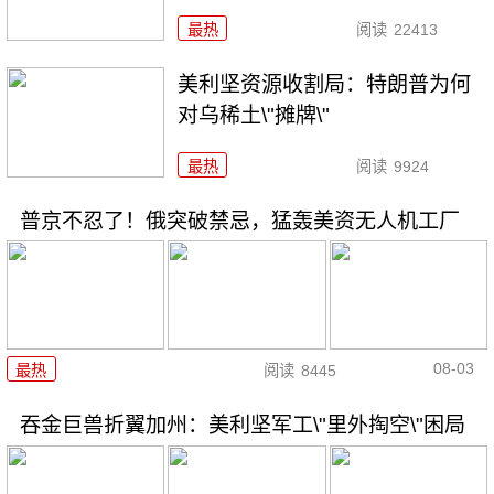
最热
阅读
22413
美利坚资源收割局：特朗普为何
对乌稀土\"摊牌\"
最热
阅读
9924
普京不忍了！俄突破禁忌，猛轰美资无人机工厂
08-03
最热
阅读
8445
吞金巨兽折翼加州：美利坚军工\"里外掏空\"困局