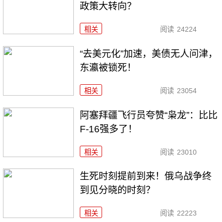
政策大转向？
相关
阅读
24224
“去美元化”加速，美债无人问津，
东瀛被锁死！
相关
阅读
23054
阿塞拜疆飞行员夸赞“枭龙”：比比
F-16强多了！
相关
阅读
23010
生死时刻提前到来！俄乌战争终
到见分晓的时刻？
相关
阅读
22223