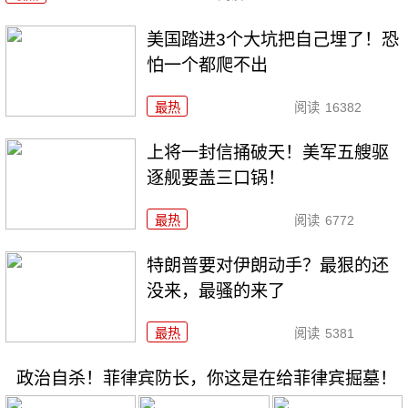
美国踏进3个大坑把自己埋了！恐
怕一个都爬不出
最热
阅读
16382
上将一封信捅破天！美军五艘驱
逐舰要盖三口锅！
最热
阅读
6772
特朗普要对伊朗动手？最狠的还
没来，最骚的来了
最热
阅读
5381
政治自杀！菲律宾防长，你这是在给菲律宾掘墓！