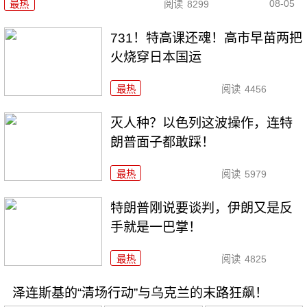
08-05
最热
阅读
8299
731！特高课还魂！高市早苗两把
火烧穿日本国运
最热
阅读
4456
灭人种？以色列这波操作，连特
朗普面子都敢踩！
最热
阅读
5979
特朗普刚说要谈判，伊朗又是反
手就是一巴掌！
最热
阅读
4825
泽连斯基的“清场行动”与乌克兰的末路狂飙！