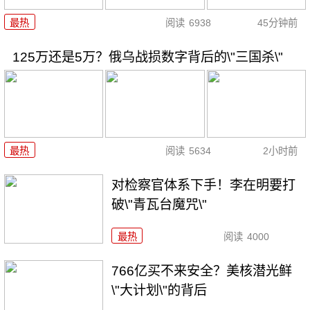
最热
阅读
6938
45分钟前
125万还是5万？俄乌战损数字背后的\"三国杀\"
最热
阅读
5634
2小时前
对检察官体系下手！李在明要打
破\"青瓦台魔咒\"
最热
阅读
4000
766亿买不来安全？美核潜光鲜
\"大计划\"的背后