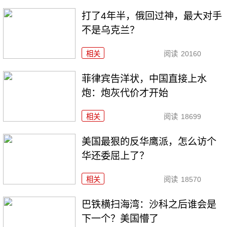
打了4年半，俄回过神，最大对手
不是乌克兰？
相关
阅读
20160
菲律宾告洋状，中国直接上水
炮：炮灰代价才开始
相关
阅读
18699
美国最狠的反华鹰派，怎么访个
华还委屈上了？
相关
阅读
18570
巴铁横扫海湾：沙科之后谁会是
下一个？美国懵了