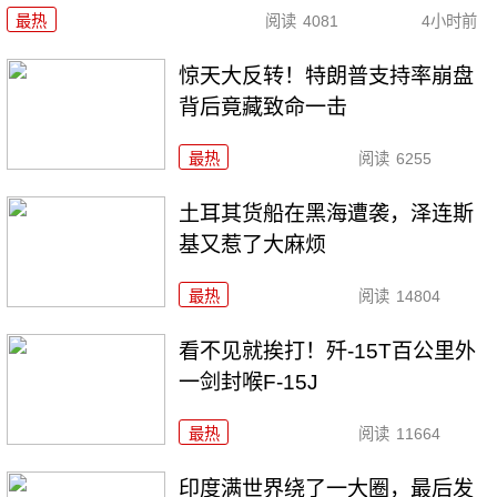
最热
阅读
4081
4小时前
惊天大反转！特朗普支持率崩盘
背后竟藏致命一击
最热
阅读
6255
土耳其货船在黑海遭袭，泽连斯
基又惹了大麻烦
最热
阅读
14804
看不见就挨打！歼-15T百公里外
一剑封喉F-15J
最热
阅读
11664
印度满世界绕了一大圈，最后发