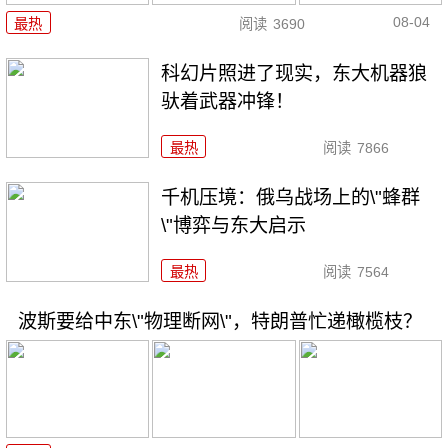
08-04
最热
阅读
3690
科幻片照进了现实，东大机器狼
驮着武器冲锋！
最热
阅读
7866
千机压境：俄乌战场上的\"蜂群
\"博弈与东大启示
最热
阅读
7564
波斯要给中东\"物理断网\"，特朗普忙递橄榄枝？