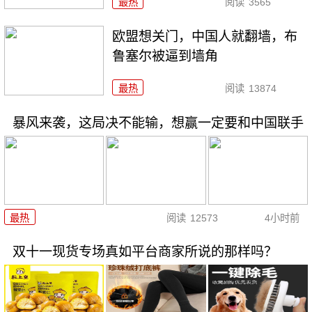
最热
阅读
3565
欧盟想关门，中国人就翻墙，布
鲁塞尔被逼到墙角
最热
阅读
13874
暴风来袭，这局决不能输，想赢一定要和中国联手
最热
阅读
12573
4小时前
双十一现货专场真如平台商家所说的那样吗？