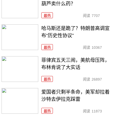
葫芦卖什么药？
最热
阅读
7707
哈马斯还是跪了？特朗普高调宣
布“历史性协议”
最热
阅读
10367
菲律宾五天三闹，美航母压阵，
布林肯说了大实话
最热
阅读
26897
爱国者只剩半条命，美军却拉着
沙特去伊拉克踩雷
最热
阅读
11873