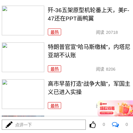
歼-36五架原型机轮番上天，美F-
47还在PPT画鸭翼
最热
阅读
20718
特朗普官宣“哈马斯缴械”，内塔尼
亚胡不认账
最热
阅读
8206
高市早苗打造“战争大脑”，军国主
义已进入实操
最热
阅读
7624
报复来了！苏-57雷霆一击，
0
0
点评一下
7000吨粮船沉海底