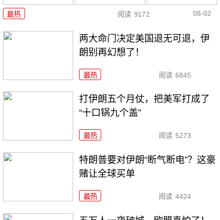
08-02
最热
阅读
9172
两大命门决定美国退无可退，伊
朗别再幻想了！
最热
阅读
6845
打伊朗五个月仗，把美军打成了
“十口锅九个盖”
最热
阅读
5273
特朗普要对伊朗“断气断电”？这豪
赌让全球买单
最热
阅读
4424