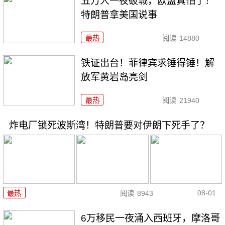
五万人一夜破城，欧盟真怕了！
特朗普拿美国说事
最热
阅读
14880
铁证出台！菲律宾求锤得锤！解
放军黄岩岛亮剑
最热
阅读
21940
炸电厂锁死波斯湾！特朗普要对伊朗下死手了？
08-01
最热
阅读
8943
6万移民一夜涌入西班牙，摩洛哥