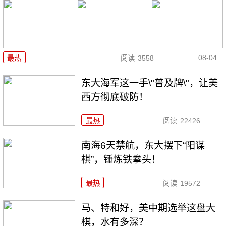
08-04
最热
阅读
3558
东大海军这一手\"普及牌\"，让美
西方彻底破防！
最热
阅读
22426
南海6天禁航，东大摆下“阳谋
棋”，锤炼铁拳头！
最热
阅读
19572
马、特和好，美中期选举这盘大
棋，水有多深？