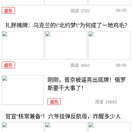
08-05
最热
阅读
3702
扎胖摊牌：乌克兰的\"北约梦\"为何成了一地鸡毛？
08-05
最热
阅读
3650
刚刚，普京被逼亮出底牌！俄罗
斯要干大事了！
最热
阅读
14693
官宣“核常兼备”！六爷挂弹反航母，炸醒多少人