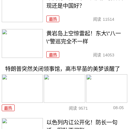
现还是中国好？
最热
阅读
11514
黄岩岛上空惊雷起！东大\"八一
\"警巡完全不一样
最热
阅读
14053
特朗普突然关闭领事馆，高市早苗的美梦该醒了
08-05
最热
阅读
9571
以色列内讧公开化！防长一句