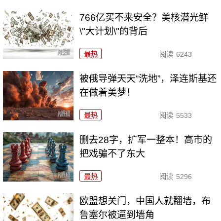
766亿买不来安全？美核潜光鲜
\"大计划\"的背后
最热
阅读
6243
被俄导弹天天“洗地”，泽连斯基还
在做着美梦！
最热
阅读
5533
删去28字，扩军一整本！高市的
把戏骗不了东大
最热
阅读
5296
欧盟想关门，中国人就翻墙，布
鲁塞尔被逼到墙角