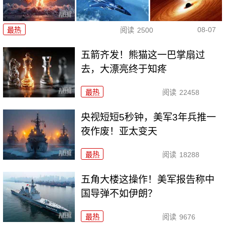
08-07
最热
阅读
2500
五箭齐发！熊猫这一巴掌扇过
去，大漂亮终于知疼
最热
阅读
22458
央视短短5秒钟，美军3年兵推一
夜作废！亚太变天
最热
阅读
18288
五角大楼这操作！美军报告称中
国导弹不如伊朗？
最热
阅读
9676