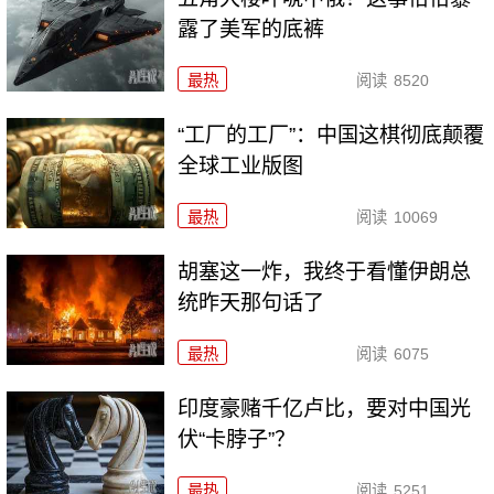
露了美军的底裤
最热
阅读
8520
“工厂的工厂”：中国这棋彻底颠覆
全球工业版图
最热
阅读
10069
胡塞这一炸，我终于看懂伊朗总
统昨天那句话了
最热
阅读
6075
印度豪赌千亿卢比，要对中国光
伏“卡脖子”？
最热
阅读
5251