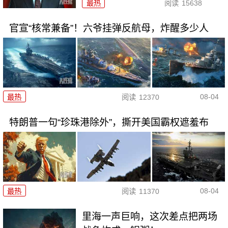
最热
阅读
15638
官宣“核常兼备”！六爷挂弹反航母，炸醒多少人
08-04
最热
阅读
12370
特朗普一句“珍珠港除外”，撕开美国霸权遮羞布
08-04
最热
阅读
11370
里海一声巨响，这次差点把两场