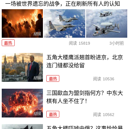
一场被世界遗忘的战争，正在刷新所有人的认知
最热
阅读
15819
3小时前
五角大楼鹰派翘首盼进京，北京
连门缝都没给留
最热
阅读
10536
三国歃血为盟剑指何方？中东大
棋有人坐不住了！
最热
阅读
10562
五角大楼吓唬中俄？这事恰恰暴