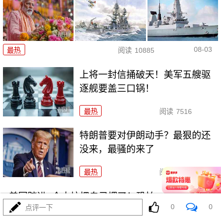
08-03
最热
阅读
10885
上将一封信捅破天！美军五艘驱
逐舰要盖三口锅！
最热
阅读
7516
特朗普要对伊朗动手？最狠的还
没来，最骚的来了
最热
阅读
6091
美国踏进3个大坑把自己埋了！恐怕一个都爬不出
0
0
点评一下