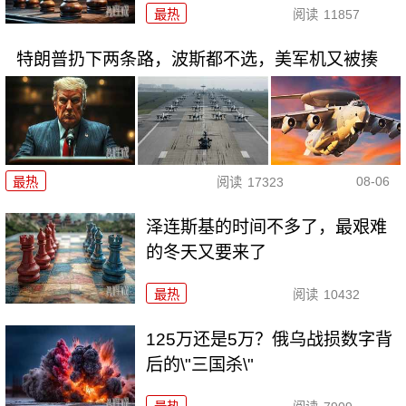
最热
阅读
11857
特朗普扔下两条路，波斯都不选，美军机又被揍
08-06
最热
阅读
17323
泽连斯基的时间不多了，最艰难
的冬天又要来了
最热
阅读
10432
125万还是5万？俄乌战损数字背
后的\"三国杀\"