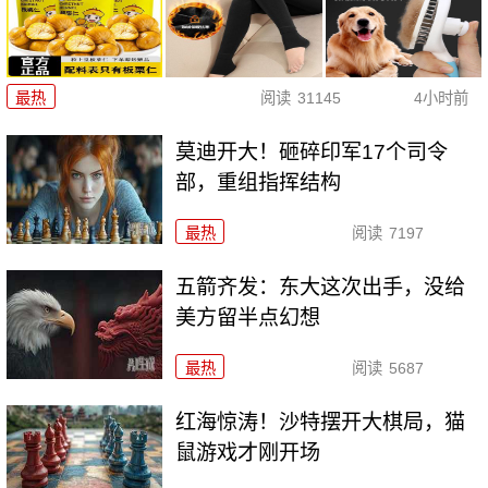
最热
阅读
31145
4小时前
莫迪开大！砸碎印军17个司令
部，重组指挥结构
最热
阅读
7197
五箭齐发：东大这次出手，没给
美方留半点幻想
最热
阅读
5687
红海惊涛！沙特摆开大棋局，猫
鼠游戏才刚开场