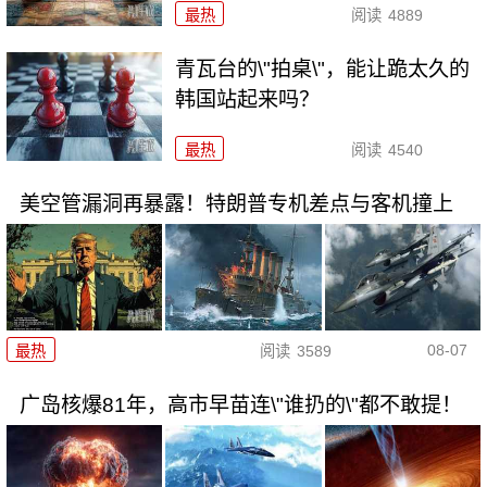
最热
阅读
4889
青瓦台的\"拍桌\"，能让跪太久的
韩国站起来吗？
最热
阅读
4540
美空管漏洞再暴露！特朗普专机差点与客机撞上
08-07
最热
阅读
3589
广岛核爆81年，高市早苗连\"谁扔的\"都不敢提！