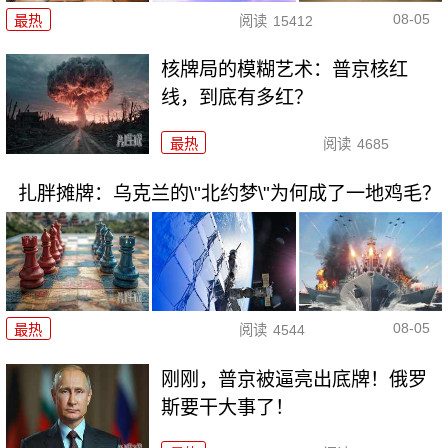
08-05
最热
阅读
15412
核牌局的模糊艺术：普京核红
线，到底有多红？
最热
阅读
4685
扎胖摊牌：乌克兰的\"北约梦\"为何成了一地鸡毛？
08-05
最热
阅读
4544
刚刚，普京被逼亮出底牌！俄罗
斯要干大事了！