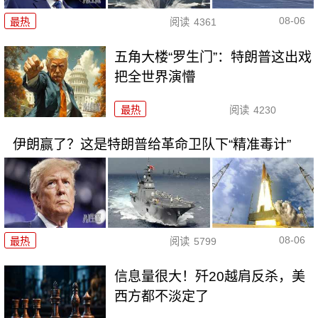
08-06
最热
阅读
4361
五角大楼“罗生门”：特朗普这出戏
把全世界演懵
最热
阅读
4230
伊朗赢了？这是特朗普给革命卫队下“精准毒计”
08-06
最热
阅读
5799
信息量很大！歼20越肩反杀，美
西方都不淡定了