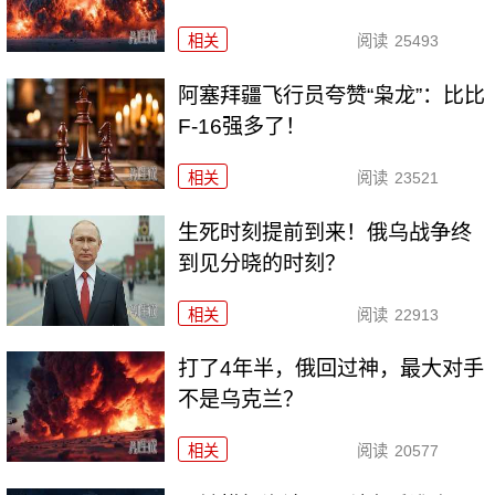
相关
阅读
25493
阿塞拜疆飞行员夸赞“枭龙”：比比
F-16强多了！
相关
阅读
23521
生死时刻提前到来！俄乌战争终
到见分晓的时刻？
相关
阅读
22913
打了4年半，俄回过神，最大对手
不是乌克兰？
相关
阅读
20577