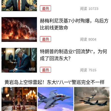
最热
阅读
10723
赫梅利尼茨基7小时殉爆，乌后方
比前线更致命
最热
阅读
8004
特朗普的制造业\"回流梦\"，为何
成了回流东大？
最热
阅读
7515
黄岩岛上空惊雷起！东大\"八一\"警巡完全不一样