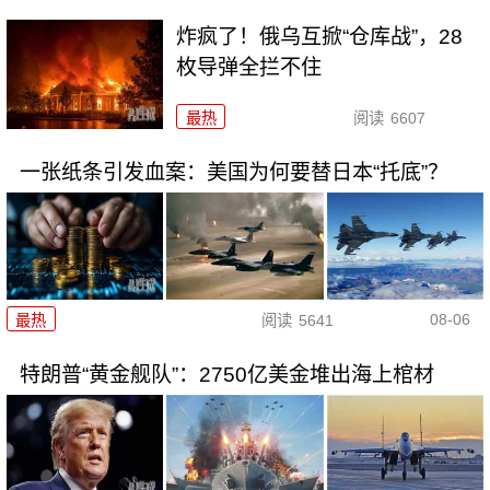
炸疯了！俄乌互掀“仓库战”，28
枚导弹全拦不住
最热
阅读
6607
一张纸条引发血案：美国为何要替日本“托底”？
08-06
最热
阅读
5641
特朗普“黄金舰队”：2750亿美金堆出海上棺材