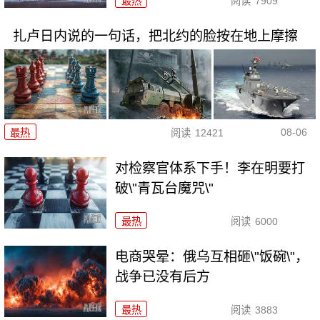
最热
阅读
7909
扎卢日内说的一句话，把北约的脸按在地上摩擦
08-06
最热
阅读
12421
对检察官体系下手！李在明要打
破\"青瓦台魔咒\"
最热
阅读
6000
电商哭晕：俄乌互相砸\"饭碗\"，
战争已没有后方
最热
阅读
3883