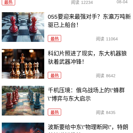
08-04
最热
阅读
12234
055要迎来最强对手？东瀛万吨新
驱已上船台！
最热
阅读
11064
科幻片照进了现实，东大机器狼
驮着武器冲锋！
最热
阅读
8642
千机压境：俄乌战场上的\"蜂群
\"博弈与东大启示
最热
阅读
8435
波斯要给中东\"物理断网\"，特朗