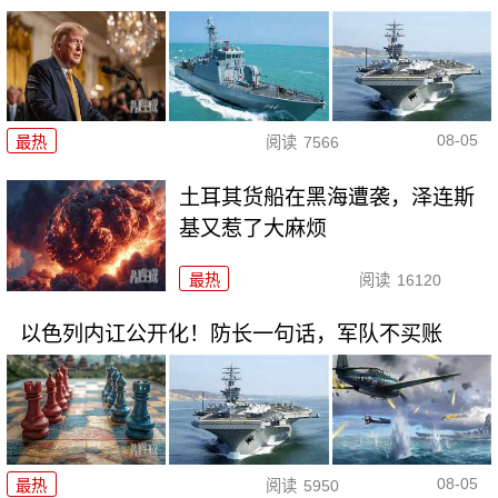
08-05
最热
阅读
7566
土耳其货船在黑海遭袭，泽连斯
基又惹了大麻烦
最热
阅读
16120
以色列内讧公开化！防长一句话，军队不买账
08-05
最热
阅读
5950