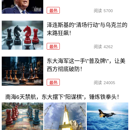
最热
阅读
5700
泽连斯基的“清场行动”与乌克兰的
末路狂飙！
最热
阅读
4262
东大海军这一手\"普及牌\"，让美
西方彻底破防！
最热
阅读
24005
南海6天禁航，东大摆下“阳谋棋”，锤炼铁拳头！