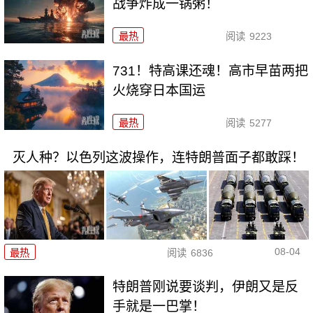
战争炸成一锅粥！
最热
阅读
9223
731！特高课还魂！高市早苗两把
火烧穿日本国运
最热
阅读
5277
灭人种？以色列这波操作，连特朗普面子都敢踩！
08-04
最热
阅读
6836
特朗普刚说要谈判，伊朗又是反
手就是一巴掌！