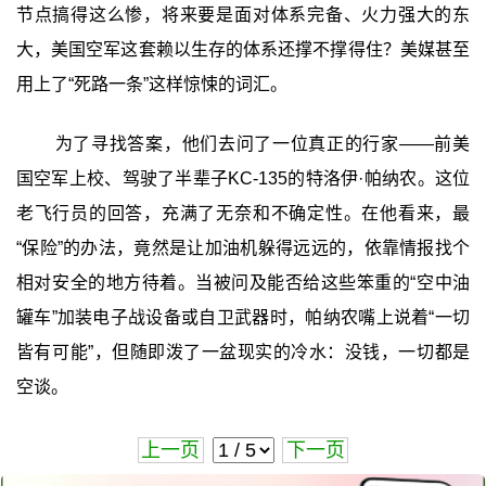
节点搞得这么惨，将来要是面对体系完备、火力强大的东
大，美国空军这套赖以生存的体系还撑不撑得住？美媒甚至
用上了“死路一条”这样惊悚的词汇。
为了寻找答案，他们去问了一位真正的行家——前美
国空军上校、驾驶了半辈子KC-135的特洛伊·帕纳农。这位
老飞行员的回答，充满了无奈和不确定性。在他看来，最
“保险”的办法，竟然是让加油机躲得远远的，依靠情报找个
相对安全的地方待着。当被问及能否给这些笨重的“空中油
罐车”加装电子战设备或自卫武器时，帕纳农嘴上说着“一切
皆有可能”，但随即泼了一盆现实的冷水：没钱，一切都是
空谈。
上一页
下一页