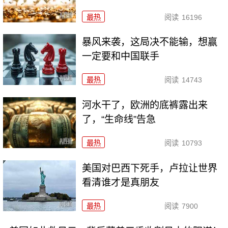
最热
阅读
16196
暴风来袭，这局决不能输，想赢
一定要和中国联手
最热
阅读
14743
河水干了，欧洲的底裤露出来
了，“生命线”告急
最热
阅读
10793
美国对巴西下死手，卢拉让世界
看清谁才是真朋友
最热
阅读
7900