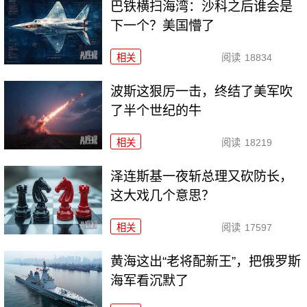
巴铁横扫海湾：沙科之后谁会是
下一个？美国懵了
相关
阅读
18834
波斯这狠厉一击，终结了美军吹
了半个世纪的牛
相关
阅读
18219
泽连斯基一夜斩总理又砍防长，
这大戏几个意思？
相关
阅读
17597
黄海这出“老将配新王”，把俄罗斯
海军看沉默了