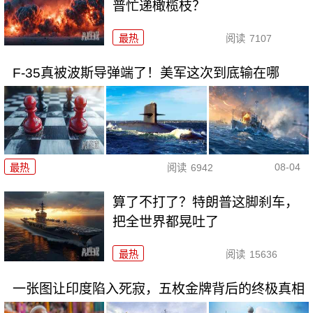
普忙递橄榄枝？
最热
阅读
7107
F-35真被波斯导弹端了！美军这次到底输在哪
08-04
最热
阅读
6942
算了不打了？特朗普这脚刹车，
把全世界都晃吐了
最热
阅读
15636
一张图让印度陷入死寂，五枚金牌背后的终极真相