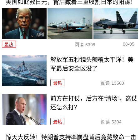
美国如此救日元，背后藏着三重收割日本的阳谋！
08-05
最热
阅读
6399
解放军五秒镜头颠覆太平洋！美
军最后安全区没了
最热
阅读
13560
前方在打仗，后方在“清场”，这仗
还怎么打？
最热
阅读
5304
惊天大反转！特朗普支持率崩盘背后竟藏致命一击