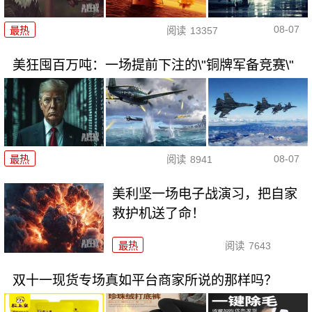
08-07
最热
阅读
13357
美狂囤百万吨：一场提前下注的\"铜牌军备竞赛\"
08-07
最热
阅读
8941
美利坚一场电子战演习，把自家
救护机送了命！
最热
阅读
7643
双十一现货专场真如平台商家所说的那样吗？