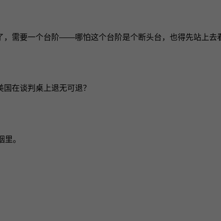
了，需要一个台阶——哪怕这个台阶是个断头台，也得先站上去
美国在谈判桌上退无可退？
烟里。