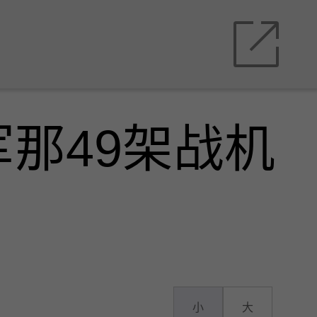
那49架战机
小
大