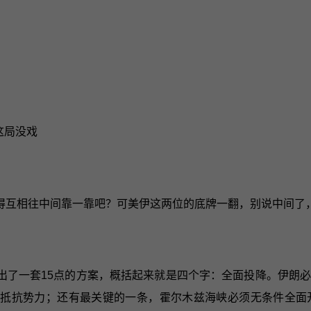
这局没戏
得互相往中间靠一靠吧？可美伊这两位的底牌一翻，别说中间了
出了一套15点的方案，概括起来就是四个字：全面投降。伊朗
区抵抗势力；还有最关键的一条，霍尔木兹海峡必须无条件全