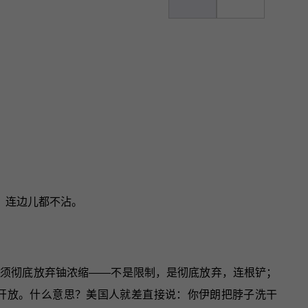
，连边儿都不沾。
必须彻底放弃铀浓缩——不是限制，是彻底放弃，连根铲；
面开放。什么意思？美国人就差直接说：你伊朗把脖子洗干