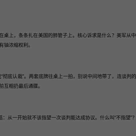
甩在桌上，条条扎在美国的肺管子上。核心诉求是什么？美军从
有铀浓缩权利。
我“彻底认栽”。两套底牌往桌上一拍，别说中间地带了，连谈
前互相扔最后通牒。
话：从一开始就不该指望一次谈判能达成协议。什么叫“不指望”