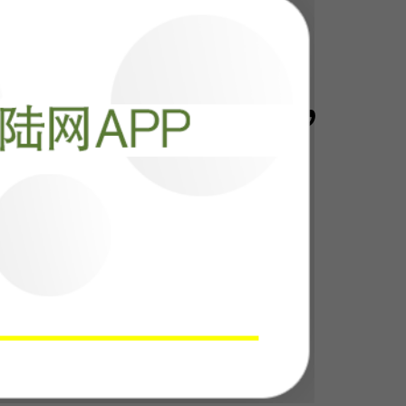
！中国这步棋，
阅读
34582