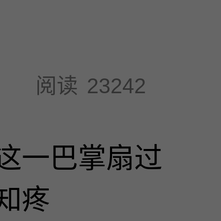
阅读
23242
这一巴掌扇过
知疼