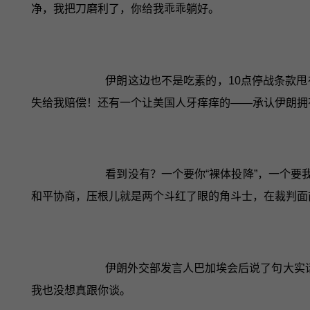
净，我把刀磨利了，你给我乖乖躺好。
伊朗这边也不是吃素的，10点停战条款
失给我赔偿！还有一个让美国人牙痒痒的——承认伊朗拥
看到没有？一个要你“裸体投降”，一个要
和平协商，压根儿就是两个斗红了眼的角斗士，在裁判面
伊朗外交部发言人巴加埃会后说了句大实
我也没想真跟你谈。