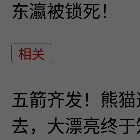
东瀛被锁死！
相关
五箭齐发！熊猫
去，大漂亮终于