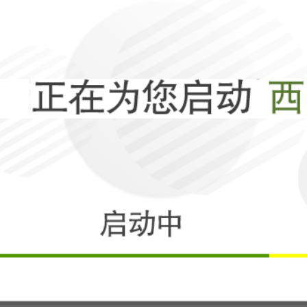
美国对盟友捅刀
全世界都看傻了
相关