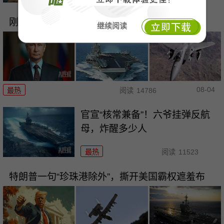
刚刚，普京被逼亮出底牌！俄罗斯要干大事了！
继续阅读
08-04
最热
阅读
14786
官宣“核常兼备”！六爷挂弹反航
母，炸醒多少人
最热
阅读
11523
特朗普一句“珍珠港除外”，撕开美国霸权遮羞布