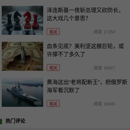
泽连斯基一夜斩总理又砍防长，
这大戏几个意思？
相关
阅读
17250
血条见底？美利坚这艘巨轮，或
许撑不了多久了
相关
阅读
16927
黄海这出“老将配新王”，把俄罗斯
海军看沉默了
相关
阅读
15845
热门评论