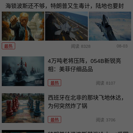
海锁波斯还不够，特朗普又生毒计，陆地也要封
08-03
最热
阅读
8328
4万吨老将压阵，054B新锐亮
相：美菲仔细品品
最热
阅读
8107
西班牙在北非的那块飞地休达，
为何突然炸了锅
最热
阅读
3706