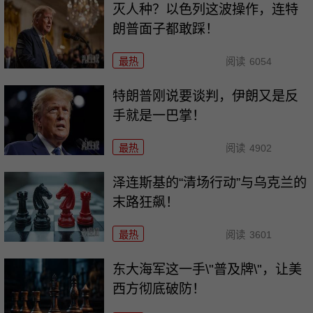
灭人种？以色列这波操作，连特
朗普面子都敢踩！
最热
阅读
6054
特朗普刚说要谈判，伊朗又是反
手就是一巴掌！
最热
阅读
4902
泽连斯基的“清场行动”与乌克兰的
末路狂飙！
最热
阅读
3601
东大海军这一手\"普及牌\"，让美
西方彻底破防！