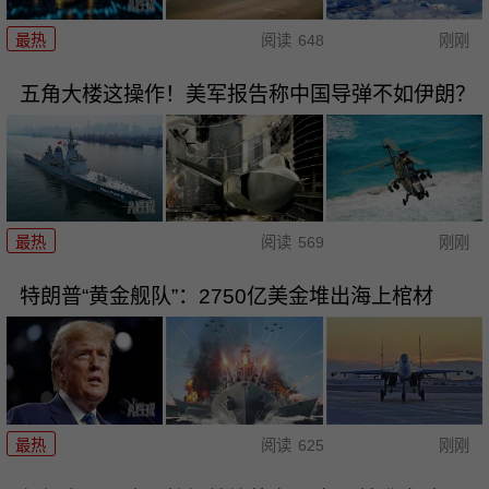
最热
阅读
648
刚刚
五角大楼这操作！美军报告称中国导弹不如伊朗？
最热
阅读
569
刚刚
特朗普“黄金舰队”：2750亿美金堆出海上棺材
最热
阅读
625
刚刚