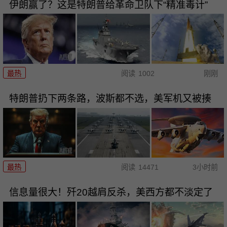
伊朗赢了？这是特朗普给革命卫队下“精准毒计”
最热
阅读
1002
刚刚
特朗普扔下两条路，波斯都不选，美军机又被揍
最热
阅读
14471
3小时前
信息量很大！歼20越肩反杀，美西方都不淡定了