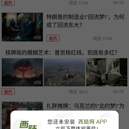
08-05
最热
阅读
7134
特朗普的制造业\"回流梦\"，为何
成了回流东大？
最热
阅读
6734
核牌局的模糊艺术：普京核红线，到底有多红？
08-05
最热
阅读
3814
扎胖摊牌：乌克兰的\"北约梦\"为
何成了一地鸡毛？
最热
阅读
3772