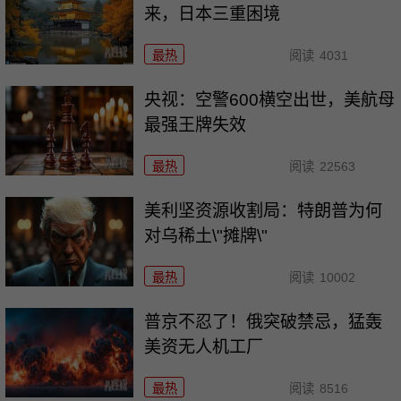
来，日本三重困境
最热
阅读
4031
央视：空警600横空出世，美航母
最强王牌失效
最热
阅读
22563
美利坚资源收割局：特朗普为何
对乌稀土\"摊牌\"
最热
阅读
10002
普京不忍了！俄突破禁忌，猛轰
美资无人机工厂
最热
阅读
8516