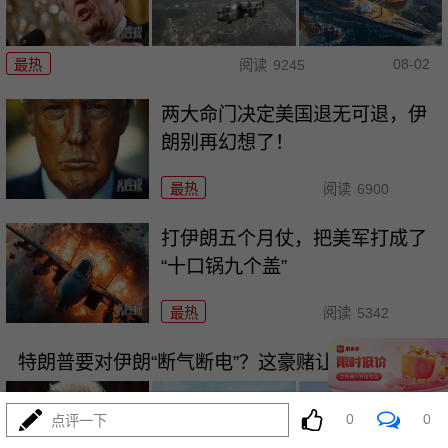
08-02
最热
阅读
9245
两大命门决定美国退无可退，伊
朗别再幻想了！
最热
阅读
6900
打伊朗五个月仗，把美军打成了
“十口锅九个盖”
最热
阅读
5342
特朗普要对伊朗“断气断电”？这豪赌让全球买单
0
0
点评一下