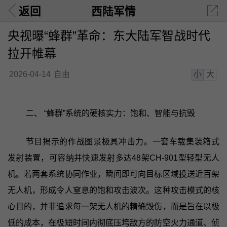
返回
西陆军情
央视曝“蜂群”革命：东大陆军智战时代
拉开帷幕
小
大
2026-04-14
自由
二、 “蜂群”系统的硬核实力：饱和、智能与抗毁
节目揭示的作战图景极具冲击力。一套车载集装箱式
发射装置，可容纳并快速发射多达48架CH-901型轻型无人
机。若两套系统协同作业，瞬间即可向目标区域投送近百架
无人机，形成令人窒息的饱和攻击波次。这种攻击模式的核
心目的，并非追求每一架无人机的精确毁伤，而是旨在以极
低的成本，在极短时间内彻底压垮敌方的防空火力通道、侦