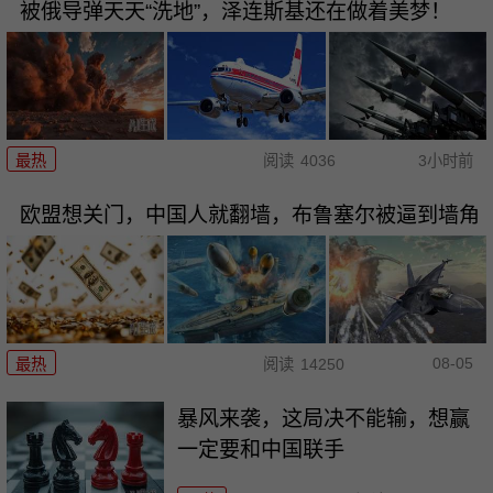
被俄导弹天天“洗地”，泽连斯基还在做着美梦！
最热
阅读
4036
3小时前
欧盟想关门，中国人就翻墙，布鲁塞尔被逼到墙角
08-05
最热
阅读
14250
暴风来袭，这局决不能输，想赢
一定要和中国联手