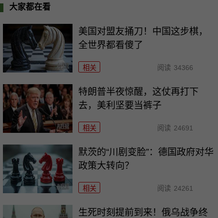
大家都在看
美国对盟友捅刀！中国这步棋，
全世界都看傻了
相关
阅读
34366
特朗普半夜惊醒，这仗再打下
去，美利坚要当裤子
相关
阅读
24691
默茨的“川剧变脸”：德国政府对华
政策大转向？
相关
阅读
24261
生死时刻提前到来！俄乌战争终