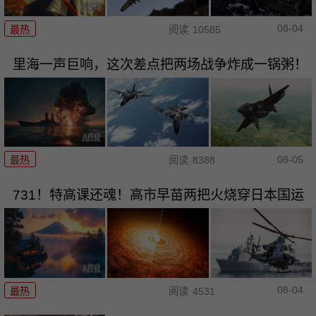
08-04
最热
阅读
10585
里海一声巨响，这次差点把两场战争炸成一锅粥！
08-05
最热
阅读
8388
731！特高课还魂！高市早苗两把火烧穿日本国运
08-04
最热
阅读
4531