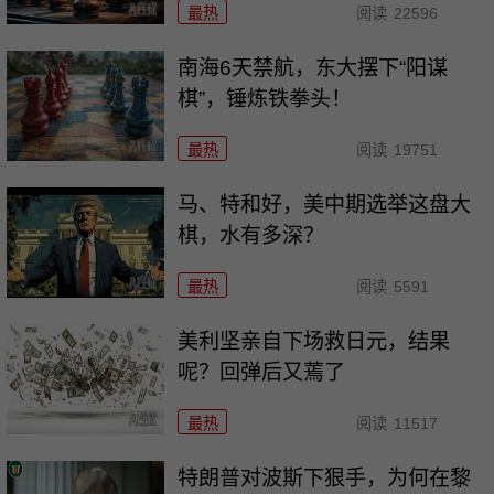
最热
阅读
22596
南海6天禁航，东大摆下“阳谋
棋”，锤炼铁拳头！
最热
阅读
19751
马、特和好，美中期选举这盘大
棋，水有多深？
最热
阅读
5591
美利坚亲自下场救日元，结果
呢？回弹后又蔫了
最热
阅读
11517
特朗普对波斯下狠手，为何在黎