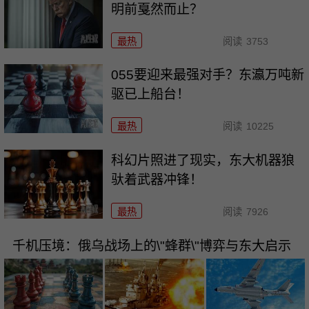
明前戛然而止？
最热
阅读
3753
055要迎来最强对手？东瀛万吨新
驱已上船台！
最热
阅读
10225
科幻片照进了现实，东大机器狼
驮着武器冲锋！
最热
阅读
7926
千机压境：俄乌战场上的\"蜂群\"博弈与东大启示