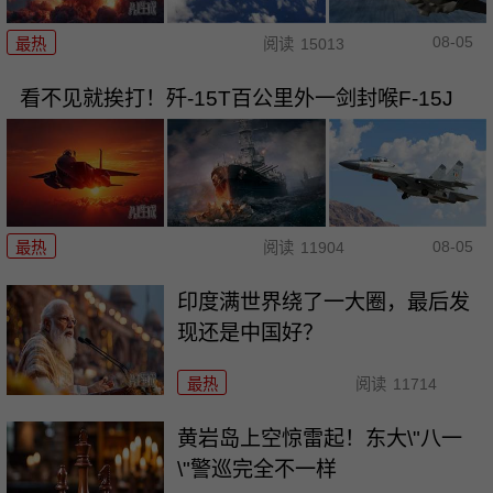
08-05
最热
阅读
15013
看不见就挨打！歼-15T百公里外一剑封喉F-15J
08-05
最热
阅读
11904
印度满世界绕了一大圈，最后发
现还是中国好？
最热
阅读
11714
黄岩岛上空惊雷起！东大\"八一
\"警巡完全不一样