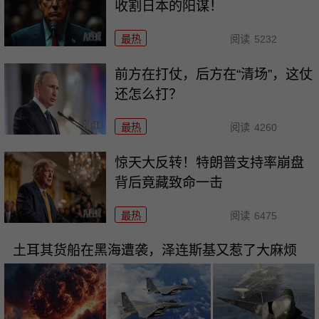
收割日本的阳谋！
最热
阅读
5232
前方在打仗，后方在“清场”，这仗
还怎么打？
最热
阅读
4260
惊天大反转！特朗普支持率崩盘
背后竟藏致命一击
最热
阅读
6475
土耳其货船在黑海遭袭，泽连斯基又惹了大麻烦