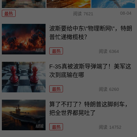
08-04
最热
阅读
7621
波斯要给中东\"物理断网\"，特朗
普忙递橄榄枝？
最热
阅读
6364
F-35真被波斯导弹端了！美军这
次到底输在哪
最热
阅读
6260
算了不打了？特朗普这脚刹车，
把全世界都晃吐了
最热
阅读
14752