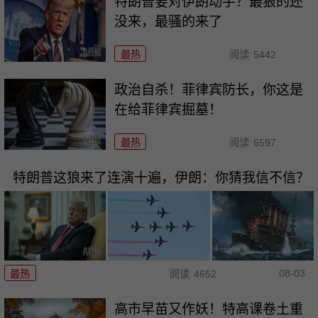
特朗普要对伊朗动手？最狠的还
没来，最骚的来了
最热
阅读
5442
政治自杀！菲律宾防长，你这是
在给菲律宾掘墓！
最热
阅读
6597
特朗普这狼来了连演十遍，伊朗：你猜我信不信？
08-03
最热
阅读
4652
高市早苗又作妖！特高课卷土重