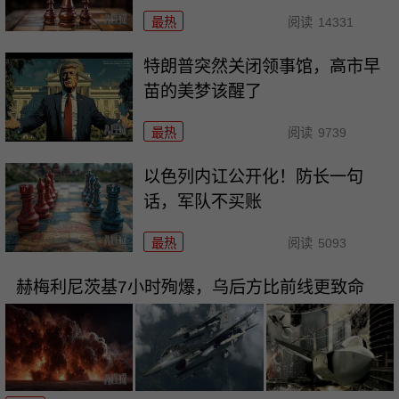
最热
阅读
14331
特朗普突然关闭领事馆，高市早
苗的美梦该醒了
最热
阅读
9739
以色列内讧公开化！防长一句
话，军队不买账
最热
阅读
5093
赫梅利尼茨基7小时殉爆，乌后方比前线更致命