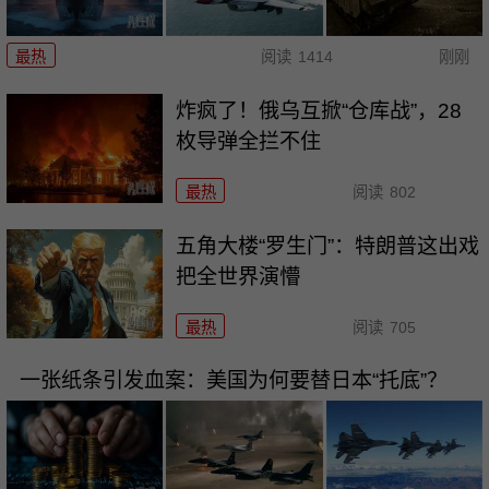
最热
阅读
1414
刚刚
炸疯了！俄乌互掀“仓库战”，28
枚导弹全拦不住
最热
阅读
802
五角大楼“罗生门”：特朗普这出戏
把全世界演懵
最热
阅读
705
一张纸条引发血案：美国为何要替日本“托底”？