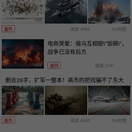
最热
阅读
4983
3小时前
电商哭晕：俄乌互相砸\"饭碗\"，
战争已没有后方
最热
阅读
2747
删去28字，扩军一整本！高市的把戏骗不了东大
最热
阅读
4143
3小时前