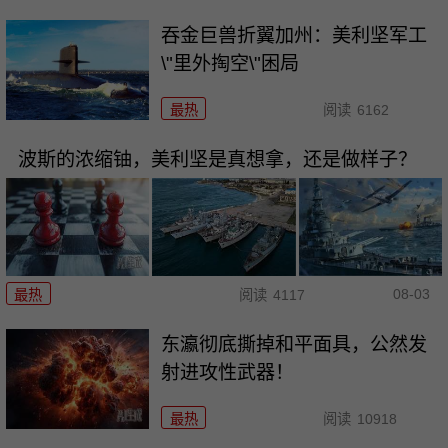
吞金巨兽折翼加州：美利坚军工
\"里外掏空\"困局
最热
阅读
6162
波斯的浓缩铀，美利坚是真想拿，还是做样子？
08-03
最热
阅读
4117
东瀛彻底撕掉和平面具，公然发
射进攻性武器！
最热
阅读
10918