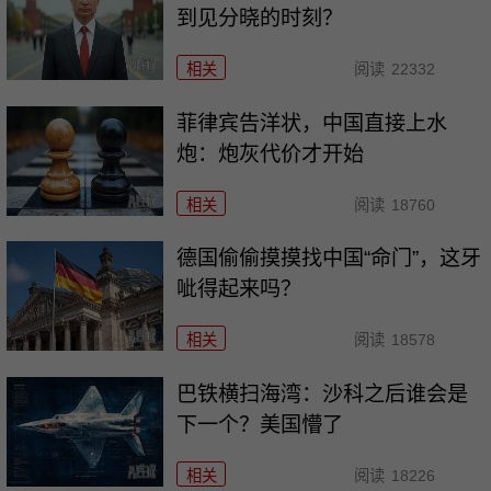
到见分晓的时刻？
相关
阅读
22332
菲律宾告洋状，中国直接上水
炮：炮灰代价才开始
相关
阅读
18760
德国偷偷摸摸找中国“命门”，这牙
呲得起来吗？
相关
阅读
18578
巴铁横扫海湾：沙科之后谁会是
下一个？美国懵了
相关
阅读
18226