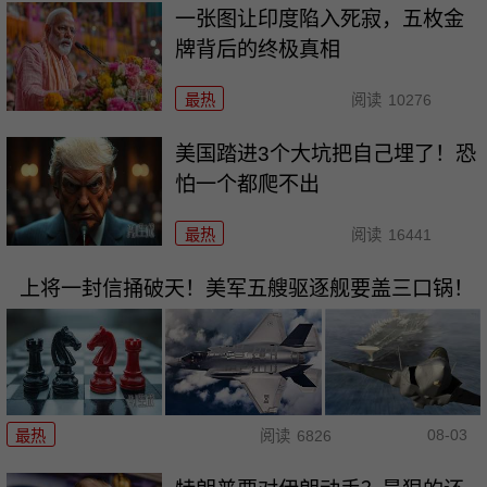
一张图让印度陷入死寂，五枚金
牌背后的终极真相
最热
阅读
10276
美国踏进3个大坑把自己埋了！恐
怕一个都爬不出
最热
阅读
16441
上将一封信捅破天！美军五艘驱逐舰要盖三口锅！
08-03
最热
阅读
6826