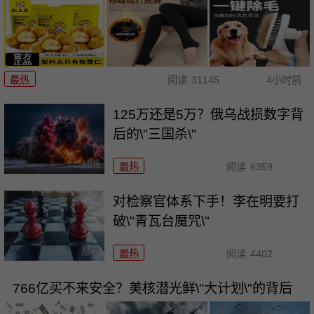
最热
阅读
31145
4小时前
125万还是5万？俄乌战损数字背
后的\"三国杀\"
最热
阅读
6359
对检察官体系下手！李在明要打
破\"青瓦台魔咒\"
最热
阅读
4402
766亿买不来安全？美核潜光鲜\"大计划\"的背后