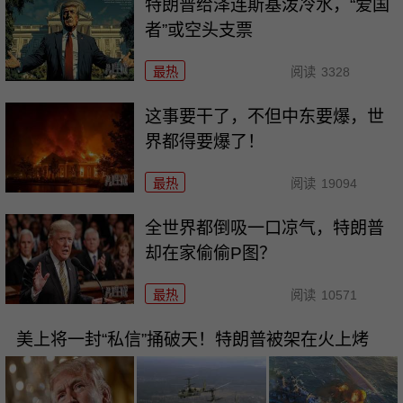
特朗普给泽连斯基泼冷水，“爱国
者”或空头支票
最热
阅读
3328
这事要干了，不但中东要爆，世
界都得要爆了！
最热
阅读
19094
全世界都倒吸一口凉气，特朗普
却在家偷偷P图？
最热
阅读
10571
美上将一封“私信”捅破天！特朗普被架在火上烤