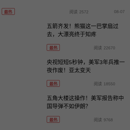
08-07
最热
阅读
2572
五箭齐发！熊猫这一巴掌扇过
去，大漂亮终于知疼
最热
阅读
22670
央视短短5秒钟，美军3年兵推一
夜作废！亚太变天
最热
阅读
18550
五角大楼这操作！美军报告称中
国导弹不如伊朗？
最热
阅读
9768