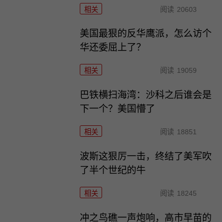
相关
阅读
20603
美国最狠的反华鹰派，怎么访个
华还委屈上了？
相关
阅读
19059
巴铁横扫海湾：沙科之后谁会是
下一个？美国懵了
相关
阅读
18851
波斯这狠厉一击，终结了美军吹
了半个世纪的牛
相关
阅读
18245
冲之鸟礁一声炮响，高市早苗的