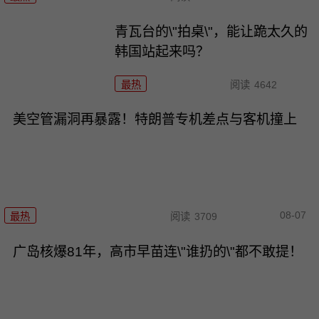
青瓦台的\"拍桌\"，能让跪太久的
韩国站起来吗？
最热
阅读
4642
美空管漏洞再暴露！特朗普专机差点与客机撞上
08-07
最热
阅读
3709
广岛核爆81年，高市早苗连\"谁扔的\"都不敢提！