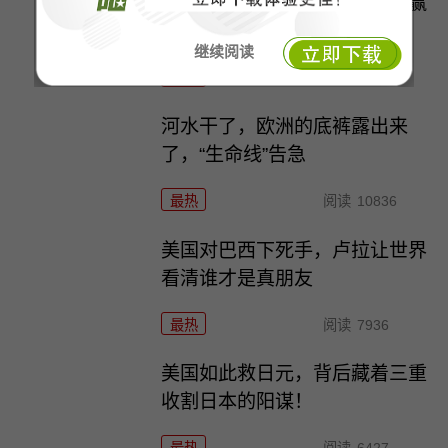
暴风来袭，这局决不能输，想赢
一定要和中国联手
继续阅读
最热
阅读
14796
河水干了，欧洲的底裤露出来
了，“生命线”告急
最热
阅读
10836
美国对巴西下死手，卢拉让世界
看清谁才是真朋友
最热
阅读
7936
美国如此救日元，背后藏着三重
收割日本的阳谋！