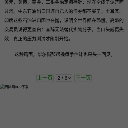
美元、美债、黄金，三根金融定海神针，现在全成了泥菩萨
过河。中东石油出口国连自己人的债券都不买了，土耳其、
印度这些石油进口国也在抛，说明全世界都在恐慌。高盛的
交易员说得更直白：言辞无法替代实物分子，当口头威慑失
效，真正的压力测试才刚刚开始。
这种局面，华尔街那帮操盘手估计也是头一回见。
上一页
下一页