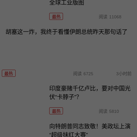
全球工业版图
最热
阅读
11068
胡塞这一炸，我终于看懂伊朗总统昨天那句话了
最热
阅读
6725
3小时前
印度豪赌千亿卢比，要对中国光
伏“卡脖子”？
最热
阅读
5810
向特朗普同志致敬！美政坛上演
“超级抹红大赛”