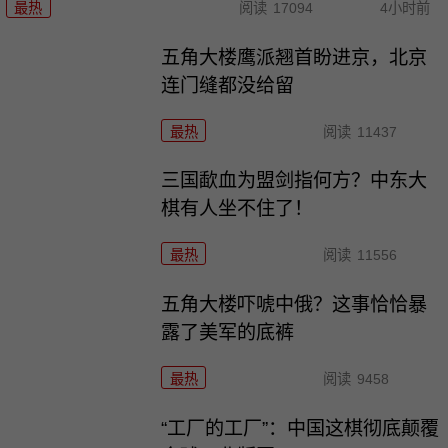
最热
阅读
17094
4小时前
五角大楼鹰派翘首盼进京，北京
连门缝都没给留
最热
阅读
11437
三国歃血为盟剑指何方？中东大
棋有人坐不住了！
最热
阅读
11556
五角大楼吓唬中俄？这事恰恰暴
露了美军的底裤
最热
阅读
9458
“工厂的工厂”：中国这棋彻底颠覆