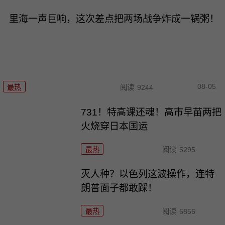
里海一声巨响，这次差点把两场战争炸成一锅粥！
08-05
最热
阅读
9244
731！特高课还魂！高市早苗两把
火烧穿日本国运
最热
阅读
5295
灭人种？以色列这波操作，连特
朗普面子都敢踩！
最热
阅读
6856