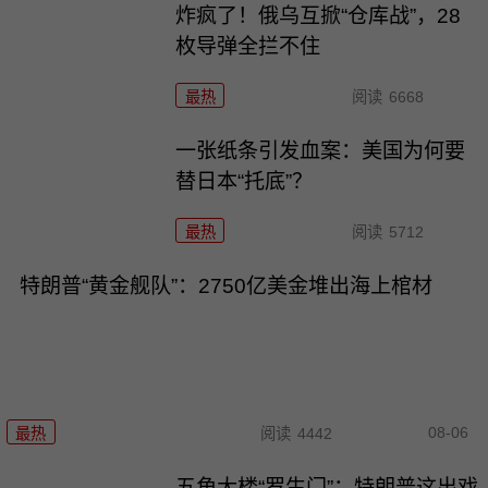
炸疯了！俄乌互掀“仓库战”，28
枚导弹全拦不住
最热
阅读
6668
一张纸条引发血案：美国为何要
替日本“托底”？
最热
阅读
5712
特朗普“黄金舰队”：2750亿美金堆出海上棺材
08-06
最热
阅读
4442
五角大楼“罗生门”：特朗普这出戏