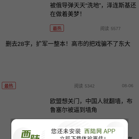
被俄导弹天天“洗地”，泽连斯基还
在做着美梦！
最热
阅读
5577
删去28字，扩军一整本！高市的把戏骗不了东大
08-06
最热
阅读
5342
欧盟想关门，中国人就翻墙，布
鲁塞尔被逼到墙角
最热
阅读
16249