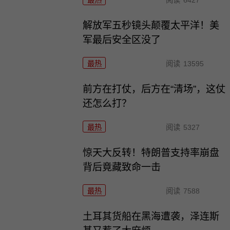
最热
阅读
6427
解放军五秒镜头颠覆太平洋！美
军最后安全区没了
最热
阅读
13595
前方在打仗，后方在“清场”，这仗
还怎么打？
最热
阅读
5327
惊天大反转！特朗普支持率崩盘
背后竟藏致命一击
最热
阅读
7588
土耳其货船在黑海遭袭，泽连斯