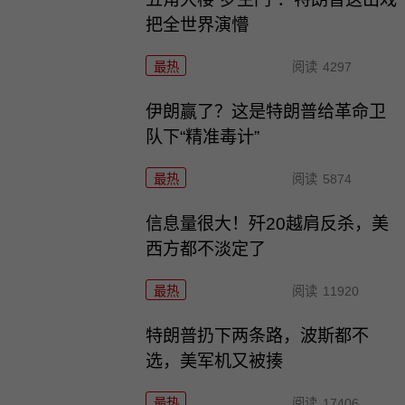
把全世界演懵
最热
阅读
4297
伊朗赢了？这是特朗普给革命卫
队下“精准毒计”
最热
阅读
5874
信息量很大！歼20越肩反杀，美
西方都不淡定了
最热
阅读
11920
特朗普扔下两条路，波斯都不
选，美军机又被揍
最热
阅读
17406