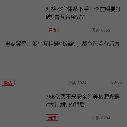
对检察官体系下手！李在明要打
破\"青瓦台魔咒\"
最热
阅读
6053
电商哭晕：俄乌互相砸\"饭碗\"，战争已没有后方
08-06
最热
阅读
3924
766亿买不来安全？美核潜光鲜
\"大计划\"的背后
最热
阅读
6284