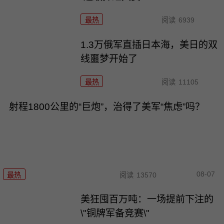
最热
阅读
6939
1.3万俄军直插日本海，美日的双
线噩梦开始了
最热
阅读
11105
射程1800公里的“巨炮”，治得了美军“焦虑”吗？
08-07
最热
阅读
13570
美狂囤百万吨：一场提前下注的
\"铜牌军备竞赛\"