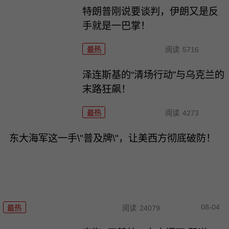
特朗普刚说要谈判，伊朗又是反
手就是一巴掌！
最热
阅读
5716
泽连斯基的“清场行动”与乌克兰的
末路狂飙！
最热
阅读
4273
东大海军这一手\"普及牌\"，让美西方彻底破防！
08-04
最热
阅读
24079