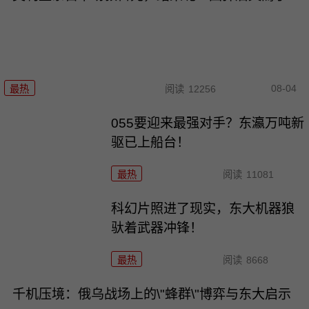
08-04
最热
阅读
12256
055要迎来最强对手？东瀛万吨新
驱已上船台！
最热
阅读
11081
科幻片照进了现实，东大机器狼
驮着武器冲锋！
最热
阅读
8668
千机压境：俄乌战场上的\"蜂群\"博弈与东大启示