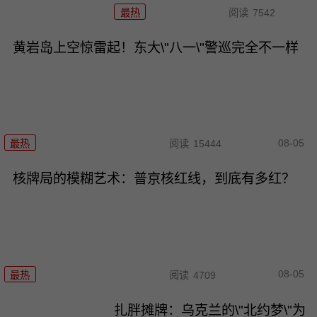
最热
阅读
7542
黄岩岛上空惊雷起！东大\"八一\"警巡完全不一样
08-05
最热
阅读
15444
核牌局的模糊艺术：普京核红线，到底有多红？
08-05
最热
阅读
4709
扎胖摊牌：乌克兰的\"北约梦\"为