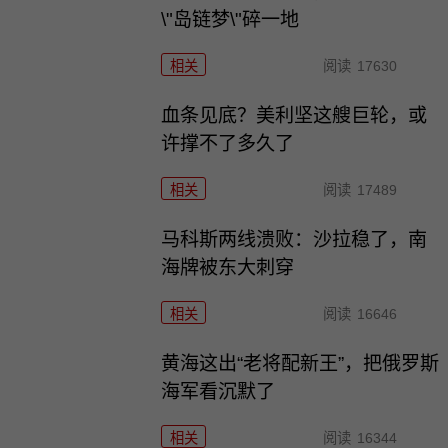
\"岛链梦\"碎一地
相关
阅读
17630
血条见底？美利坚这艘巨轮，或
许撑不了多久了
相关
阅读
17489
马科斯两线溃败：沙拉稳了，南
海牌被东大刺穿
相关
阅读
16646
黄海这出“老将配新王”，把俄罗斯
海军看沉默了
相关
阅读
16344