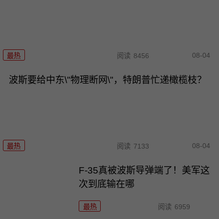
08-04
最热
阅读
8456
波斯要给中东\"物理断网\"，特朗普忙递橄榄枝？
08-04
最热
阅读
7133
F-35真被波斯导弹端了！美军这
次到底输在哪
最热
阅读
6959