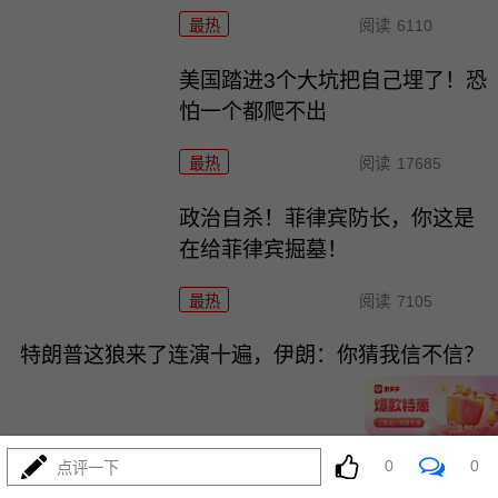
最热
阅读
6110
美国踏进3个大坑把自己埋了！恐
怕一个都爬不出
最热
阅读
17685
政治自杀！菲律宾防长，你这是
在给菲律宾掘墓！
最热
阅读
7105
特朗普这狼来了连演十遍，伊朗：你猜我信不信？
0
0
点评一下