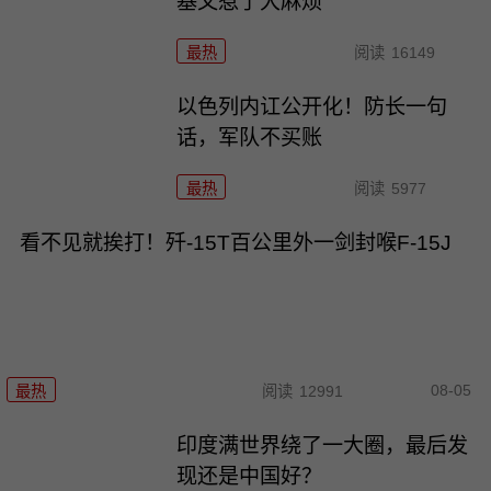
基又惹了大麻烦
最热
阅读
16149
以色列内讧公开化！防长一句
话，军队不买账
最热
阅读
5977
看不见就挨打！歼-15T百公里外一剑封喉F-15J
08-05
最热
阅读
12991
印度满世界绕了一大圈，最后发
现还是中国好？