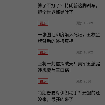
算了不打了？特朗普这脚刹车，
把全世界都晃吐了
最热
阅读
15669
一张图让印度陷入死寂，五枚金
牌背后的终极真相
最热
阅读
10902
上将一封信捅破天！美军五艘驱
逐舰要盖三口锅！
最热
阅读
7536
特朗普要对伊朗动手？最狠的还
没来，最骚的来了