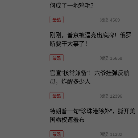
何成了一地鸡毛？
最热
阅读
4569
刚刚，普京被逼亮出底牌！俄罗
斯要干大事了！
最热
阅读
15658
官宣“核常兼备”！六爷挂弹反航
母，炸醒多少人
最热
阅读
12396
特朗普一句“珍珠港除外”，撕开美
国霸权遮羞布
最热
阅读
11382