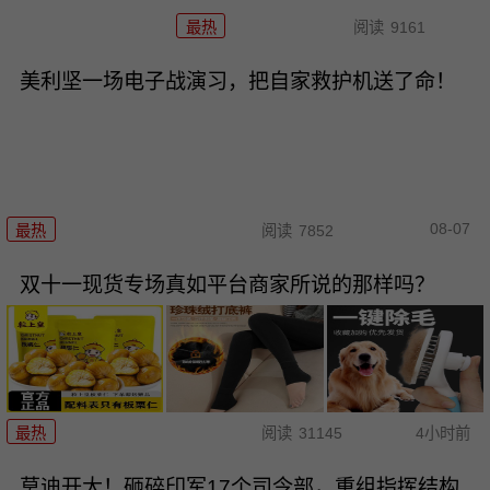
最热
阅读
9161
美利坚一场电子战演习，把自家救护机送了命！
08-07
最热
阅读
7852
双十一现货专场真如平台商家所说的那样吗？
最热
阅读
31145
4小时前
莫迪开大！砸碎印军17个司令部，重组指挥结构