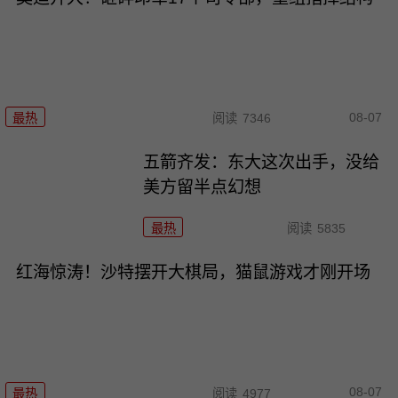
08-07
最热
阅读
7346
五箭齐发：东大这次出手，没给
美方留半点幻想
最热
阅读
5835
红海惊涛！沙特摆开大棋局，猫鼠游戏才刚开场
08-07
最热
阅读
4977