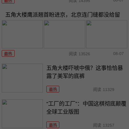
08-07
最热
阅读
14395
五角大楼鹰派翘首盼进京，北京连门缝都没给留
08-07
最热
阅读
13526
五角大楼吓唬中俄？这事恰恰暴
露了美军的底裤
最热
阅读
11329
“工厂的工厂”：中国这棋彻底颠覆
全球工业版图
最热
阅读
13257