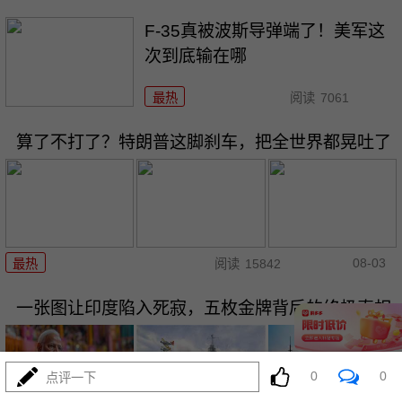
F-35真被波斯导弹端了！美军这
次到底输在哪
最热
阅读
7061
算了不打了？特朗普这脚刹车，把全世界都晃吐了
08-03
最热
阅读
15842
一张图让印度陷入死寂，五枚金牌背后的终极真相
0
0
点评一下