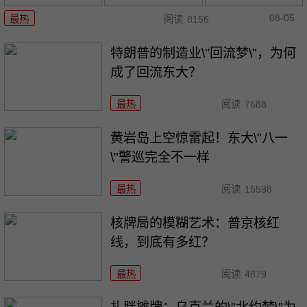
08-05
最热
阅读
8156
特朗普的制造业\"回流梦\"，为何
成了回流东大？
最热
阅读
7688
黄岩岛上空惊雷起！东大\"八一
\"警巡完全不一样
最热
阅读
15598
核牌局的模糊艺术：普京核红
线，到底有多红？
最热
阅读
4879