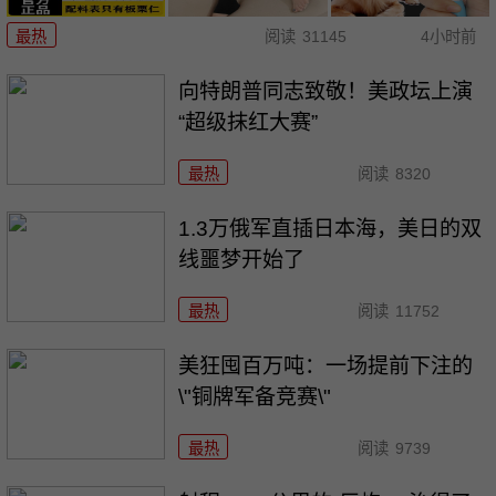
最热
阅读
31145
4小时前
向特朗普同志致敬！美政坛上演
“超级抹红大赛”
最热
阅读
8320
1.3万俄军直插日本海，美日的双
线噩梦开始了
最热
阅读
11752
美狂囤百万吨：一场提前下注的
\"铜牌军备竞赛\"
最热
阅读
9739