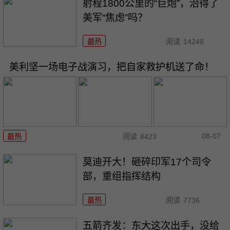
射程1800公里的“巨炮”，治得了
美军“焦虑”吗？
最热
阅读
14248
美利坚一场电子战演习，把自家救护机送了命！
08-07
最热
阅读
8423
莫迪开大！砸碎印军17个司令
部，重组指挥结构
最热
阅读
7736
五箭齐发：东大这次出手，没给