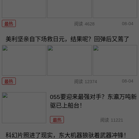
08-04
最热
阅读
4628
美利坚亲自下场救日元，结果呢？回弹后又蔫了
08-04
最热
阅读
12374
055要迎来最强对手？东瀛万吨新
驱已上船台！
最热
阅读
11221
科幻片照进了现实，东大机器狼驮着武器冲锋！