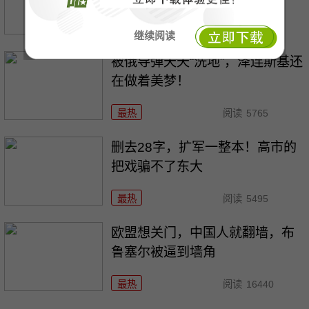
最热
阅读
6453
继续阅读
被俄导弹天天“洗地”，泽连斯基还
在做着美梦！
最热
阅读
5765
删去28字，扩军一整本！高市的
把戏骗不了东大
最热
阅读
5495
欧盟想关门，中国人就翻墙，布
鲁塞尔被逼到墙角
最热
阅读
16440