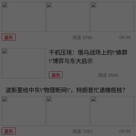
08-04
最热
阅读
8785
千机压境：俄乌战场上的\"蜂群
\"博弈与东大启示
最热
阅读
8584
波斯要给中东\"物理断网\"，特朗普忙递橄榄枝？
08-04
最热
阅读
7253