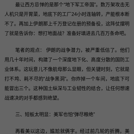
最让西方忌惮的是那个“地下军工帝国”。数万架攻击无
人机只是开胃菜，地底下的工厂24小时连轴转，产能根本断
不了。再加上伊朗那上千万登记在册的预备役，这阵仗摆明
了就是告诉你：想打地面战？准备好填进去几百万条命吧。
笔者的观点： 伊朗的战争潜力，被严重低估了。他们
用几十年时间，构建了一个深度地下化、高度分散的国防工
业体系。这玩意儿不像航母那么显眼，但关键时刻，它就是
打不垮、耗不尽的“战争黑洞”。你炸掉一个车间，地底下可
能冒出三个。这种国土纵深与工业韧性的结合，让任何想速
战速决的对手都感到绝望。
三、短板太明显：美军也怕“弹尽粮绝”‍
再看美以这边，尴尬就俩字。经过前几轮的折腾，美