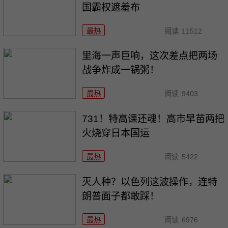
国霸权遮羞布
最热
阅读
11512
里海一声巨响，这次差点把两场
战争炸成一锅粥！
最热
阅读
9403
731！特高课还魂！高市早苗两把
火烧穿日本国运
最热
阅读
5422
灭人种？以色列这波操作，连特
朗普面子都敢踩！
最热
阅读
6976