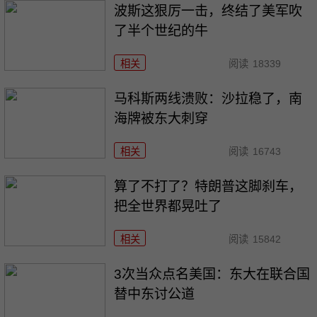
波斯这狠厉一击，终结了美军吹
了半个世纪的牛
相关
阅读
18339
马科斯两线溃败：沙拉稳了，南
海牌被东大刺穿
相关
阅读
16743
算了不打了？特朗普这脚刹车，
把全世界都晃吐了
相关
阅读
15842
3次当众点名美国：东大在联合国
替中东讨公道