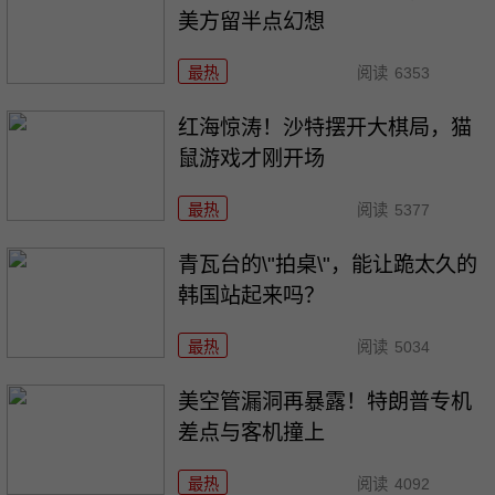
美方留半点幻想
最热
阅读
6353
红海惊涛！沙特摆开大棋局，猫
鼠游戏才刚开场
最热
阅读
5377
青瓦台的\"拍桌\"，能让跪太久的
韩国站起来吗？
最热
阅读
5034
美空管漏洞再暴露！特朗普专机
差点与客机撞上
最热
阅读
4092