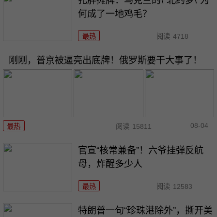
扎胖摊牌：乌克兰的\"北约梦\"为
何成了一地鸡毛？
最热
阅读
4718
刚刚，普京被逼亮出底牌！俄罗斯要干大事了！
08-04
最热
阅读
15811
官宣“核常兼备”！六爷挂弹反航
母，炸醒多少人
最热
阅读
12583
特朗普一句“珍珠港除外”，撕开美