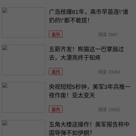
广岛核爆81年，高市早苗连\"谁
扔的\"都不敢提！
最热
阅读
2897
五箭齐发！熊猫这一巴掌扇过
去，大漂亮终于知疼
最热
阅读
23451
央视短短5秒钟，美军3年兵推一
夜作废！亚太变天
最热
阅读
19322
五角大楼这操作！美军报告称中
国导弹不如伊朗？