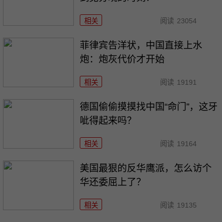
相关
阅读
23054
菲律宾告洋状，中国直接上水
炮：炮灰代价才开始
相关
阅读
19191
德国偷偷摸摸找中国“命门”，这牙
呲得起来吗？
相关
阅读
19164
美国最狠的反华鹰派，怎么访个
华还委屈上了？
相关
阅读
19135