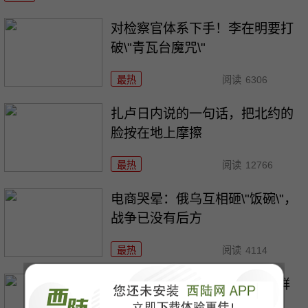
对检察官体系下手！李在明要打
破\"青瓦台魔咒\"
最热
阅读
6306
扎卢日内说的一句话，把北约的
脸按在地上摩擦
最热
阅读
12766
电商哭晕：俄乌互相砸\"饭碗\"，
战争已没有后方
最热
阅读
4114
766亿买不来安全？美核潜光鲜
\"大计划\"的背后