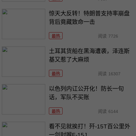
惊天大反转！特朗普支持率崩盘
背后竟藏致命一击
最热
阅读
7726
土耳其货船在黑海遭袭，泽连斯
基又惹了大麻烦
最热
阅读
16307
以色列内讧公开化！防长一句
话，军队不买账
最热
阅读
6144
看不见就挨打！歼-15T百公里外
一剑封喉F-15J