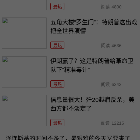
最热
阅读
4800
五角大楼“罗生门”：特朗普这出戏
把全世界演懵
最热
阅读
4636
伊朗赢了？这是特朗普给革命卫
队下“精准毒计”
最热
阅读
6242
信息量很大！歼20越肩反杀，美
西方都不淡定了
最热
阅读
12215
泽连斯基的时间不多了，最艰难的冬天又要来了