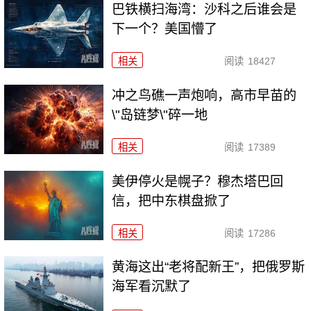
巴铁横扫海湾：沙科之后谁会是
下一个？美国懵了
相关
阅读
18427
冲之鸟礁一声炮响，高市早苗的
\"岛链梦\"碎一地
相关
阅读
17389
美伊停火是幌子？穆杰塔巴回
信，把中东棋盘掀了
相关
阅读
17286
黄海这出“老将配新王”，把俄罗斯
海军看沉默了