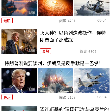
08-04
最热
阅读
4791
灭人种？以色列这波操作，连特
朗普面子都敢踩！
最热
阅读
6309
特朗普刚说要谈判，伊朗又是反手就是一巴掌！
08-04
最热
阅读
5167
泽连斯基的“清场行动”与乌克兰的