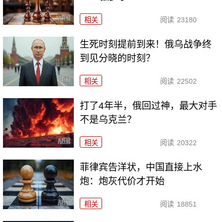
相关
阅读
23180
生死时刻提前到来！俄乌战争终
到见分晓的时刻？
相关
阅读
22502
打了4年半，俄回过神，最大对手
不是乌克兰？
相关
阅读
20322
菲律宾告洋状，中国直接上水
炮：炮灰代价才开始
相关
阅读
18851