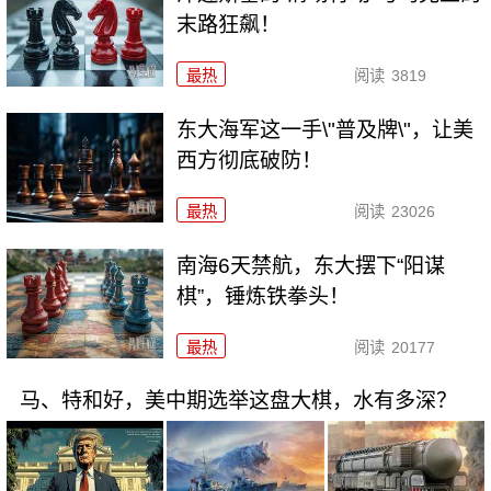
末路狂飙！
最热
阅读
3819
东大海军这一手\"普及牌\"，让美
西方彻底破防！
最热
阅读
23026
南海6天禁航，东大摆下“阳谋
棋”，锤炼铁拳头！
最热
阅读
20177
马、特和好，美中期选举这盘大棋，水有多深？