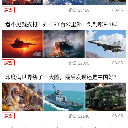
08-05
最热
阅读
15453
看不见就挨打！歼-15T百公里外一剑封喉F-15J
08-05
最热
阅读
12355
印度满世界绕了一大圈，最后发现还是中国好？
08-05
最热
阅读
12146