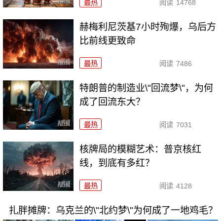
最热
阅读
14768
赫梅利尼茨基7小时殉爆，乌后方
比前线更致命
最热
阅读
7486
特朗普的制造业\"回流梦\"，为何
成了回流东大？
最热
阅读
7031
核牌局的模糊艺术：普京核红
线，到底有多红？
最热
阅读
4128
扎胖摊牌：乌克兰的\"北约梦\"为何成了一地鸡毛？