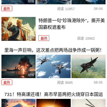
08-04
最热
阅读
11857
特朗普一句“珍珠港除外”，撕开美
国霸权遮羞布
最热
阅读
10862
里海一声巨响，这次差点把两场战争炸成一锅粥！
08-05
最热
阅读
8685
731！特高课还魂！高市早苗两把火烧穿日本国运