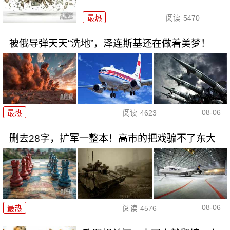
最热
阅读
5470
被俄导弹天天“洗地”，泽连斯基还在做着美梦！
08-06
最热
阅读
4623
删去28字，扩军一整本！高市的把戏骗不了东大
08-06
最热
阅读
4576