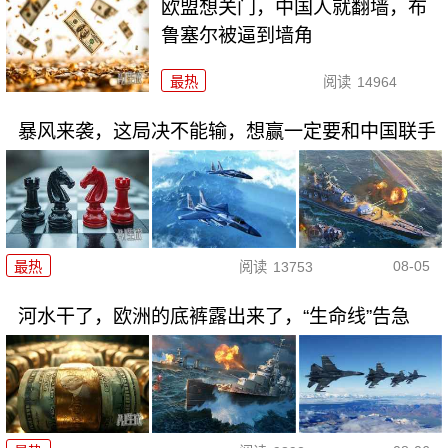
欧盟想关门，中国人就翻墙，布
鲁塞尔被逼到墙角
最热
阅读
14964
暴风来袭，这局决不能输，想赢一定要和中国联手
08-05
最热
阅读
13753
河水干了，欧洲的底裤露出来了，“生命线”告急