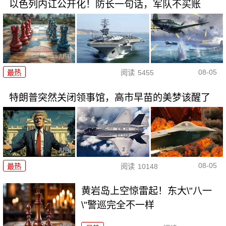
以色列内讧公开化！防长一句话，军队不买账
08-05
最热
阅读
5455
特朗普突然关闭领事馆，高市早苗的美梦该醒了
08-05
最热
阅读
10148
黄岩岛上空惊雷起！东大\"八一
\"警巡完全不一样