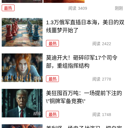
最热
阅读
3409
刚刚
1.3万俄军直插日本海，美日的双
线噩梦开始了
最热
阅读
2422
莫迪开大！砸碎印军17个司令
部，重组指挥结构
最热
阅读
2778
美狂囤百万吨：一场提前下注的
\"铜牌军备竞赛\"
最热
阅读
1748