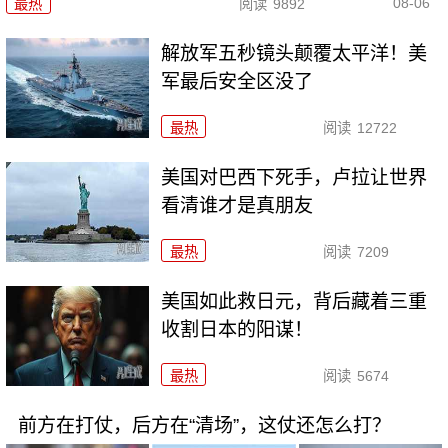
08-06
最热
阅读
9892
解放军五秒镜头颠覆太平洋！美
军最后安全区没了
最热
阅读
12722
美国对巴西下死手，卢拉让世界
看清谁才是真朋友
最热
阅读
7209
美国如此救日元，背后藏着三重
收割日本的阳谋！
最热
阅读
5674
前方在打仗，后方在“清场”，这仗还怎么打？