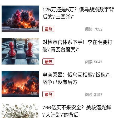
125万还是5万？俄乌战损数字背
后的\"三国杀\"
最热
阅读
7052
对检察官体系下手！李在明要打
破\"青瓦台魔咒\"
最热
阅读
5047
电商哭晕：俄乌互相砸\"饭碗\"，
战争已没有后方
最热
阅读
3197
766亿买不来安全？美核潜光鲜
\"大计划\"的背后