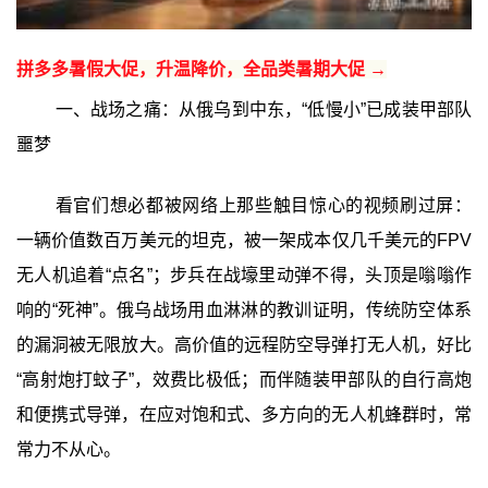
拼多多暑假大促，升温降价，全品类暑期大促 →
一、战场之痛：从俄乌到中东，“低慢小”已成装甲部队
噩梦
看官们想必都被网络上那些触目惊心的视频刷过屏：
一辆价值数百万美元的坦克，被一架成本仅几千美元的FPV
无人机追着“点名”；步兵在战壕里动弹不得，头顶是嗡嗡作
响的“死神”。俄乌战场用血淋淋的教训证明，传统防空体系
的漏洞被无限放大。高价值的远程防空导弹打无人机，好比
“高射炮打蚊子”，效费比极低；而伴随装甲部队的自行高炮
和便携式导弹，在应对饱和式、多方向的无人机蜂群时，常
常力不从心。