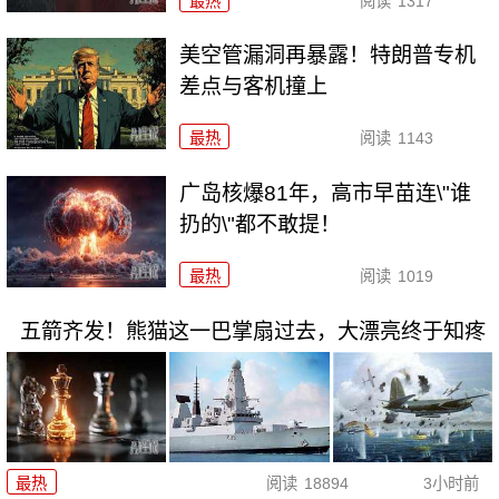
最热
阅读
1317
美空管漏洞再暴露！特朗普专机
差点与客机撞上
最热
阅读
1143
广岛核爆81年，高市早苗连\"谁
扔的\"都不敢提！
最热
阅读
1019
五箭齐发！熊猫这一巴掌扇过去，大漂亮终于知疼
最热
阅读
18894
3小时前