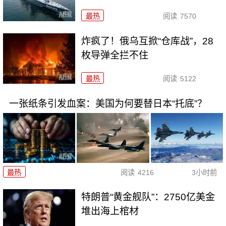
最热
阅读
7570
炸疯了！俄乌互掀“仓库战”，28
枚导弹全拦不住
最热
阅读
5122
一张纸条引发血案：美国为何要替日本“托底”？
最热
阅读
4216
3小时前
特朗普“黄金舰队”：2750亿美金
堆出海上棺材