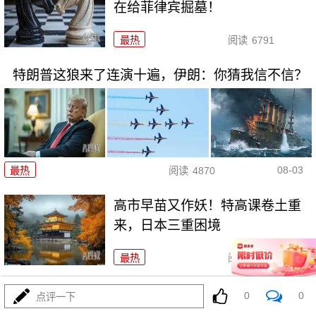
在给菲律宾掘墓！
最热
阅读
6791
特朗普这狼来了连演十遍，伊朗：你猜我信不信？
08-03
最热
阅读
4870
高市早苗又作妖！特高课卷土重
来，日本三重困境
最热
阅读
4274
央视：空警600横空出世，美航母最强王牌失效
0
0
点评一下