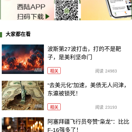
大家都在看
波斯第27波打击，打的不是靶
子，是美利坚命门
相关
阅读
24983
“去美元化”加速，美债无人问津，
东瀛被锁死！
相关
阅读
23193
阿塞拜疆飞行员夸赞“枭龙”：比比
F-16强多了！