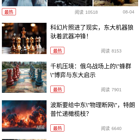
08-04
最热
阅读
10518
科幻片照进了现实，东大机器狼
驮着武器冲锋！
最热
阅读
8153
千机压境：俄乌战场上的\"蜂群
\"博弈与东大启示
最热
阅读
7901
波斯要给中东\"物理断网\"，特朗
普忙递橄榄枝？
最热
阅读
6640