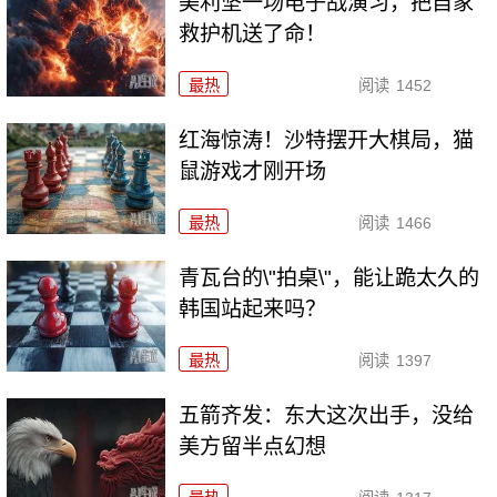
美利坚一场电子战演习，把自家
救护机送了命！
最热
阅读
1452
红海惊涛！沙特摆开大棋局，猫
鼠游戏才刚开场
最热
阅读
1466
青瓦台的\"拍桌\"，能让跪太久的
韩国站起来吗？
最热
阅读
1397
五箭齐发：东大这次出手，没给
美方留半点幻想