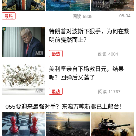
08-04
最热
阅读
5838
特朗普对波斯下狠手，为何在黎
明前戛然而止？
最热
阅读
4004
美利坚亲自下场救日元，结果
呢？回弹后又蔫了
最热
阅读
11767
055要迎来最强对手？东瀛万吨新驱已上船台！