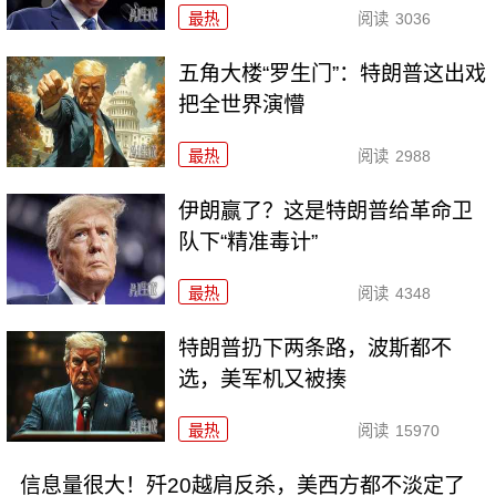
最热
阅读
3036
五角大楼“罗生门”：特朗普这出戏
把全世界演懵
最热
阅读
2988
伊朗赢了？这是特朗普给革命卫
队下“精准毒计”
最热
阅读
4348
特朗普扔下两条路，波斯都不
选，美军机又被揍
最热
阅读
15970
信息量很大！歼20越肩反杀，美西方都不淡定了