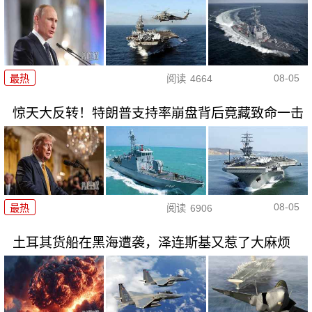
08-05
最热
阅读
4664
惊天大反转！特朗普支持率崩盘背后竟藏致命一击
08-05
最热
阅读
6906
土耳其货船在黑海遭袭，泽连斯基又惹了大麻烦