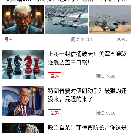
08-03
最热
阅读
16751
上将一封信捅破天！美军五艘驱
逐舰要盖三口锅！
最热
阅读
7085
特朗普要对伊朗动手？最狠的还
没来，最骚的来了
最热
阅读
5656
政治自杀！菲律宾防长，你这是