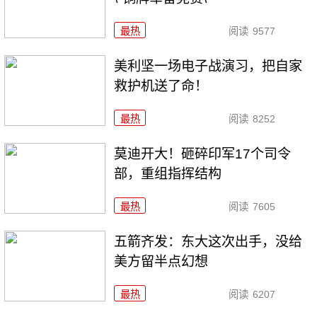
最热
阅读
9577
美利坚一场电子战演习，把自家
救护机送了命！
最热
阅读
8252
莫迪开大！砸碎印军17个司令
部，重组指挥结构
最热
阅读
7605
五箭齐发：东大这次出手，没给
美方留半点幻想
最热
阅读
6207