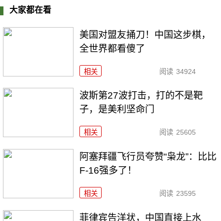
大家都在看
美国对盟友捅刀！中国这步棋，
全世界都看傻了
相关
阅读
34924
波斯第27波打击，打的不是靶
子，是美利坚命门
相关
阅读
25605
阿塞拜疆飞行员夸赞“枭龙”：比比
F-16强多了！
相关
阅读
23595
菲律宾告洋状，中国直接上水