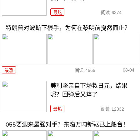
最热
阅读
6374
特朗普对波斯下狠手，为何在黎明前戛然而止？
08-04
最热
阅读
4565
美利坚亲自下场救日元，结果
呢？回弹后又蔫了
最热
阅读
12332
055要迎来最强对手？东瀛万吨新驱已上船台！