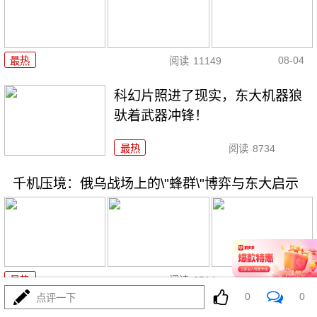
08-04
最热
阅读
11149
科幻片照进了现实，东大机器狼
驮着武器冲锋！
最热
阅读
8734
千机压境：俄乌战场上的\"蜂群\"博弈与东大启示
08-04
最热
阅读
8514
0
0
点评一下
波斯要给中东\"物理断网\"，特朗