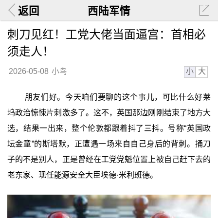
返回
西陆军情
刺刀见红！工党大佬当面逼宫：首相必
须走人！
小
大
2026-05-08
小鸟
朋友们好。今天咱们要聊的这个事儿，可比什么好莱
坞政治惊悚片刺激多了。这不，英国那边刚刚结束了地方大
选，结果一出来，整个伦敦都跟着抖了三抖。号称“英国政
坛金童”的斯塔默，正遭遇一场来自自己身后的背刺。捅刀
子的不是别人，正是曾经在工党党魁位置上被自己赶下去的
老东家、现任能源安全大臣埃德·米利班德。