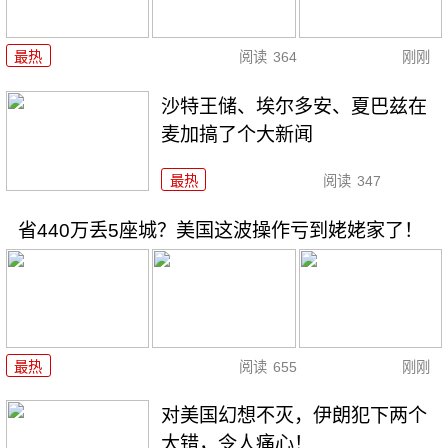
最热
阅读
364
刚刚
沙特王储、埃尔多安、夏巴兹在
麦加搞了个大新闻
最热
阅读
347
省440万丢5座城？美国这波操作亏到姥姥家了！
最热
阅读
655
刚刚
对美国幻想不灭，伊朗犯下两个
大错，令人痛心！