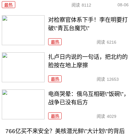
08-06
最热
阅读
8112
对检察官体系下手！李在明要打
破\"青瓦台魔咒\"
最热
阅读
6216
扎卢日内说的一句话，把北约的
脸按在地上摩擦
最热
阅读
12653
电商哭晕：俄乌互相砸\"饭碗\"，
战争已没有后方
最热
阅读
4029
766亿买不来安全？美核潜光鲜\"大计划\"的背后