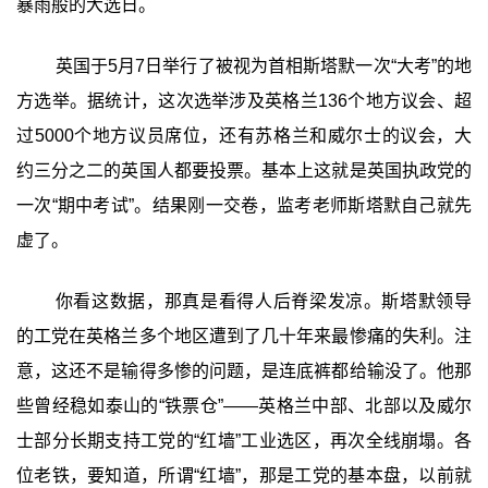
暴雨般的大选日。
英国于5月7日举行了被视为首相斯塔默一次“大考”的地
方选举。据统计，这次选举涉及英格兰136个地方议会、超
过5000个地方议员席位，还有苏格兰和威尔士的议会，大
约三分之二的英国人都要投票。基本上这就是英国执政党的
一次“期中考试”。结果刚一交卷，监考老师斯塔默自己就先
虚了。
你看这数据，那真是看得人后脊梁发凉。斯塔默领导
的工党在英格兰多个地区遭到了几十年来最惨痛的失利。注
意，这还不是输得多惨的问题，是连底裤都给输没了。他那
些曾经稳如泰山的“铁票仓”——英格兰中部、北部以及威尔
士部分长期支持工党的“红墙”工业选区，再次全线崩塌。各
位老铁，要知道，所谓“红墙”，那是工党的基本盘，以前就