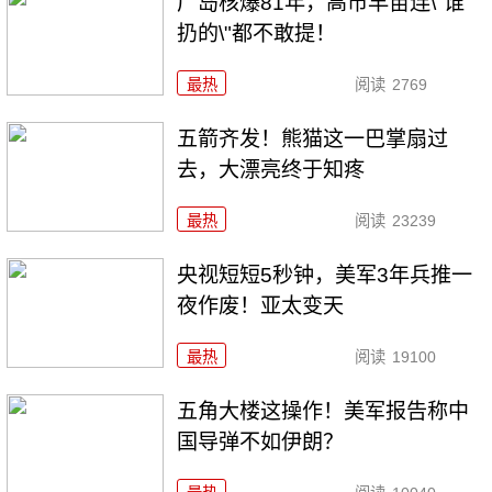
广岛核爆81年，高市早苗连\"谁
扔的\"都不敢提！
最热
阅读
2769
五箭齐发！熊猫这一巴掌扇过
去，大漂亮终于知疼
最热
阅读
23239
央视短短5秒钟，美军3年兵推一
夜作废！亚太变天
最热
阅读
19100
五角大楼这操作！美军报告称中
国导弹不如伊朗？