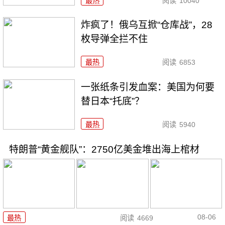
最热
阅读
10040
炸疯了！俄乌互掀“仓库战”，28
枚导弹全拦不住
最热
阅读
6853
一张纸条引发血案：美国为何要
替日本“托底”？
最热
阅读
5940
特朗普“黄金舰队”：2750亿美金堆出海上棺材
08-06
最热
阅读
4669