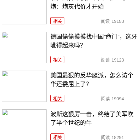
炮：炮灰代价才开始
相关
阅读
19153
德国偷偷摸摸找中国“命门”，这牙
呲得起来吗？
相关
阅读
19123
美国最狠的反华鹰派，怎么访个
华还委屈上了？
相关
阅读
19094
波斯这狠厉一击，终结了美军吹
了半个世纪的牛
相关
阅读
18291