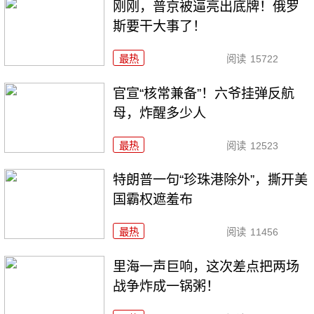
刚刚，普京被逼亮出底牌！俄罗
斯要干大事了！
最热
阅读
15722
官宣“核常兼备”！六爷挂弹反航
母，炸醒多少人
最热
阅读
12523
特朗普一句“珍珠港除外”，撕开美
国霸权遮羞布
最热
阅读
11456
里海一声巨响，这次差点把两场
战争炸成一锅粥！