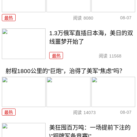
08-07
最热
阅读
8080
1.3万俄军直插日本海，美日的双
线噩梦开始了
最热
阅读
11568
射程1800公里的“巨炮”，治得了美军“焦虑”吗？
08-07
最热
阅读
14073
美狂囤百万吨：一场提前下注的
\"铜牌军备竞赛\"