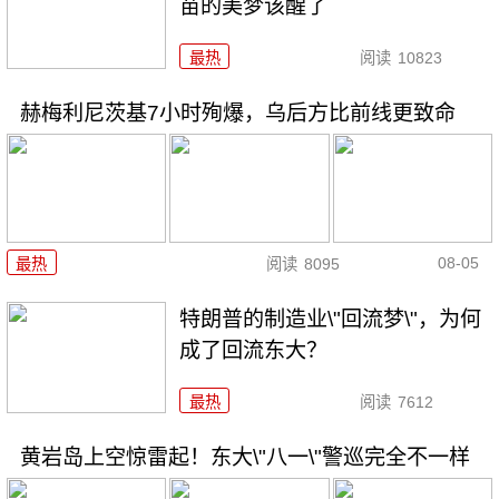
苗的美梦该醒了
最热
阅读
10823
赫梅利尼茨基7小时殉爆，乌后方比前线更致命
08-05
最热
阅读
8095
特朗普的制造业\"回流梦\"，为何
成了回流东大？
最热
阅读
7612
黄岩岛上空惊雷起！东大\"八一\"警巡完全不一样