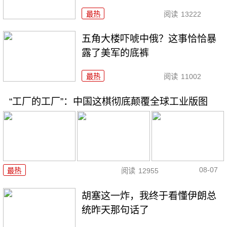
最热
阅读
13222
五角大楼吓唬中俄？这事恰恰暴
露了美军的底裤
最热
阅读
11002
“工厂的工厂”：中国这棋彻底颠覆全球工业版图
08-07
最热
阅读
12955
胡塞这一炸，我终于看懂伊朗总
统昨天那句话了