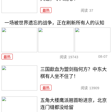
最热
阅读
37
一场被世界遗忘的战争，正在刷新所有人的认知
08-07
最热
阅读
19743
三国歃血为盟剑指何方？中东大
棋有人坐不住了！
最热
阅读
13909
五角大楼鹰派翘首盼进京，北京
连门缝都没给留