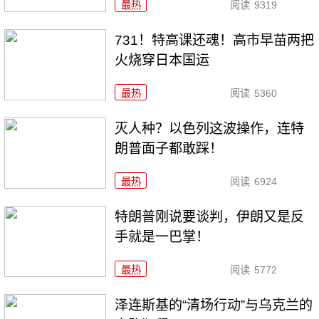
最热
阅读
9319
731！特高课还魂！高市早苗两把
火烧穿日本国运
最热
阅读
5360
灭人种？以色列这波操作，连特
朗普面子都敢踩！
最热
阅读
6924
特朗普刚说要谈判，伊朗又是反
手就是一巴掌！
最热
阅读
5772
泽连斯基的“清场行动”与乌克兰的