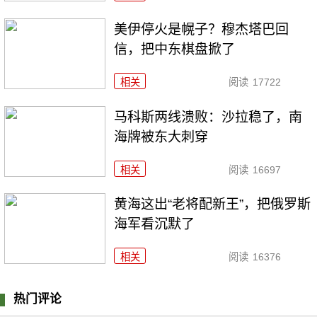
美伊停火是幌子？穆杰塔巴回
信，把中东棋盘掀了
相关
阅读
17722
马科斯两线溃败：沙拉稳了，南
海牌被东大刺穿
相关
阅读
16697
黄海这出“老将配新王”，把俄罗斯
海军看沉默了
相关
阅读
16376
热门评论