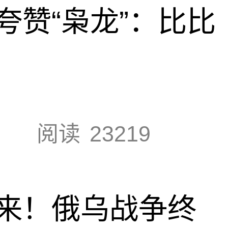
夸赞“枭龙”：比比
阅读
23219
来！俄乌战争终