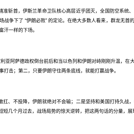
精准斩首，伊斯兰革命卫队核心高层近乎团灭，全国防空系统、
战争下了 “伊朗必败” 的定论。在绝大多数人看来，群龙无
富汗一样的下场。
 月，在叙利亚阿萨德政权倒台前后和当以色列和伊朗对峙刚刚升温
事打击；第二，只要伊朗守住两条底线，就能打赢战争。
敢扛、不投降，伊朗就绝对不会输；二是坚持和美国打持久战，
但短短几个月过去，战场局势的惊天逆转，把这两句话的分量，展