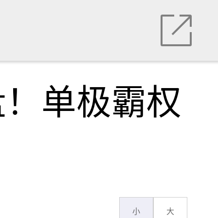
盘！单极霸权
小
大