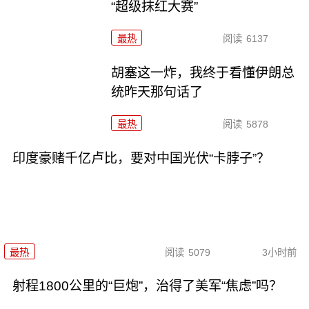
“超级抹红大赛”
最热
阅读
6137
胡塞这一炸，我终于看懂伊朗总
统昨天那句话了
最热
阅读
5878
印度豪赌千亿卢比，要对中国光伏“卡脖子”？
最热
阅读
5079
3小时前
射程1800公里的“巨炮”，治得了美军“焦虑”吗？