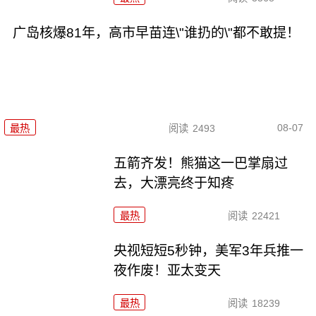
广岛核爆81年，高市早苗连\"谁扔的\"都不敢提！
08-07
最热
阅读
2493
五箭齐发！熊猫这一巴掌扇过
去，大漂亮终于知疼
最热
阅读
22421
央视短短5秒钟，美军3年兵推一
夜作废！亚太变天
最热
阅读
18239