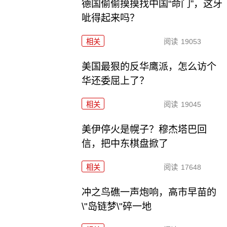
德国偷偷摸摸找中国“命门”，这牙
呲得起来吗？
相关
阅读
19053
美国最狠的反华鹰派，怎么访个
华还委屈上了？
相关
阅读
19045
美伊停火是幌子？穆杰塔巴回
信，把中东棋盘掀了
相关
阅读
17648
冲之鸟礁一声炮响，高市早苗的
\"岛链梦\"碎一地