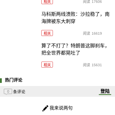
相关
阅读
17606
马科斯两线溃败：沙拉稳了，南
海牌被东大刺穿
相关
阅读
16619
算了不打了？特朗普这脚刹车，
把全世界都晃吐了
相关
阅读
15631
热门评论
登陆
0
条评论
我来说两句