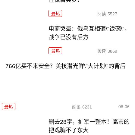
最热
阅读
5527
电商哭晕：俄乌互相砸\"饭碗\"，
战争已没有后方
最热
阅读
3869
766亿买不来安全？美核潜光鲜\"大计划\"的背后
08-06
最热
阅读
6231
删去28字，扩军一整本！高市的
把戏骗不了东大