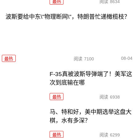
最热
阅读
8634
波斯要给中东\"物理断网\"，特朗普忙递橄榄枝？
08-04
最热
阅读
7100
F-35真被波斯导弹端了！美军这
次到底输在哪
最热
阅读
6938
马、特和好，美中期选举这盘大
棋，水有多深？
最热
阅读
6299