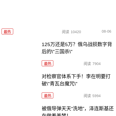
08-06
最热
阅读
10420
125万还是5万？俄乌战损数字背
后的\"三国杀\"
最热
阅读
7904
对检察官体系下手！李在明要打
破\"青瓦台魔咒\"
最热
阅读
5994
被俄导弹天天“洗地”，泽连斯基还
在做着美梦！