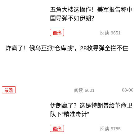
五角大楼这操作！美军报告称中
国导弹不如伊朗？
最热
阅读
9651
炸疯了！俄乌互掀“仓库战”，28枚导弹全拦不住
08-06
最热
阅读
6601
伊朗赢了？这是特朗普给革命卫
队下“精准毒计”
最热
阅读
5785