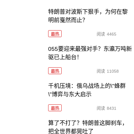
特朗普对波斯下狠手，为何在黎
明前戛然而止？
最热
阅读
4465
055要迎来最强对手？东瀛万吨新
驱已上船台！
最热
阅读
11058
千机压境：俄乌战场上的\"蜂群
\"博弈与东大启示
最热
阅读
8431
算了不打了？特朗普这脚刹车，
把全世界都晃吐了