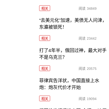
相关
阅读
34849
“去美元化”加速，美债无人问津，
东瀛被锁死！
相关
阅读
23442
打了4年半，俄回过神，最大对手
不是乌克兰？
相关
阅读
20575
菲律宾告洋状，中国直接上水
炮：炮灰代价才开始
相关
阅读
19094