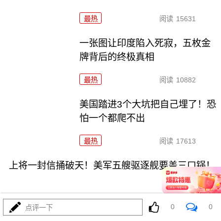
最热
阅读
15631
一张图让印度陷入死寂，五枚金
牌背后的终极真相
最热
阅读
10882
美国踏进3个大坑把自己埋了！恐
怕一个都爬不出
最热
阅读
17613
上将一封信捅破天！美军五艘驱逐舰要盖三口锅！
0
0
点评一下