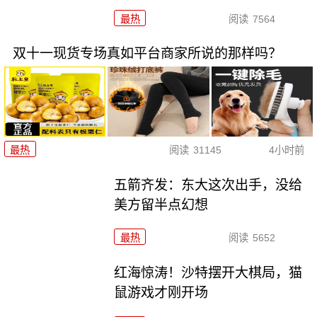
最热
阅读
7564
双十一现货专场真如平台商家所说的那样吗？
最热
阅读
31145
4小时前
五箭齐发：东大这次出手，没给
美方留半点幻想
最热
阅读
5652
红海惊涛！沙特摆开大棋局，猫
鼠游戏才刚开场