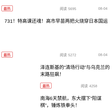
08-04
最热
阅读
5695
731！特高课还魂！高市早苗两把火烧穿日本国运
08-04
最热
阅读
5272
泽连斯基的“清场行动”与乌克兰的
末路狂飙！
最热
阅读
4258
南海6天禁航，东大摆下“阳谋
棋”，锤炼铁拳头！