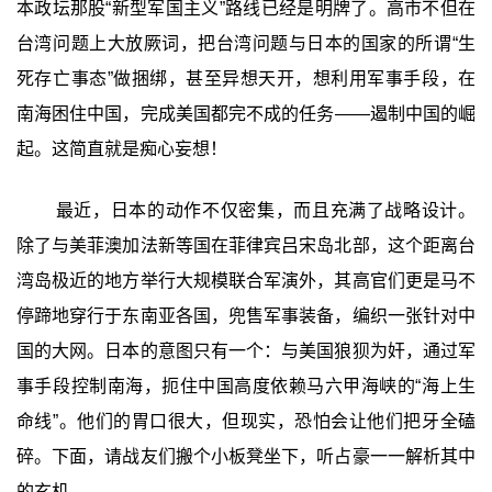
本政坛那股“新型军国主义”路线已经是明牌了。高市不但在
台湾问题上大放厥词，把台湾问题与日本的国家的所谓“生
死存亡事态”做捆绑，甚至异想天开，想利用军事手段，在
南海困住中国，完成美国都完不成的任务——遏制中国的崛
起。这简直就是痴心妄想！
最近，日本的动作不仅密集，而且充满了战略设计。
除了与美菲澳加法新等国在菲律宾吕宋岛北部，这个距离台
湾岛极近的地方举行大规模联合军演外，其高官们更是马不
停蹄地穿行于东南亚各国，兜售军事装备，编织一张针对中
国的大网。日本的意图只有一个：与美国狼狈为奸，通过军
事手段控制南海，扼住中国高度依赖马六甲海峡的“海上生
命线”。他们的胃口很大，但现实，恐怕会让他们把牙全磕
碎。下面，请战友们搬个小板凳坐下，听占豪一一解析其中
的玄机。