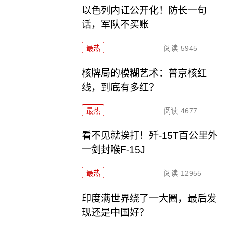
以色列内讧公开化！防长一句
话，军队不买账
最热
阅读
5945
核牌局的模糊艺术：普京核红
线，到底有多红？
最热
阅读
4677
看不见就挨打！歼-15T百公里外
一剑封喉F-15J
最热
阅读
12955
印度满世界绕了一大圈，最后发
现还是中国好？