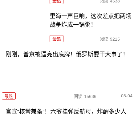
最热
阅读
4538
里海一声巨响，这次差点把两场
战争炸成一锅粥！
最热
阅读
9215
刚刚，普京被逼亮出底牌！俄罗斯要干大事了！
08-04
最热
阅读
15636
官宣“核常兼备”！六爷挂弹反航母，炸醒多少人