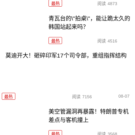
最热
阅读
4873
青瓦台的\"拍桌\"，能让跪太久的
韩国站起来吗？
最热
阅读
4516
莫迪开大！砸碎印军17个司令部，重组指挥结构
08-07
最热
阅读
7156
美空管漏洞再暴露！特朗普专机
差点与客机撞上
最热
阅读
3568