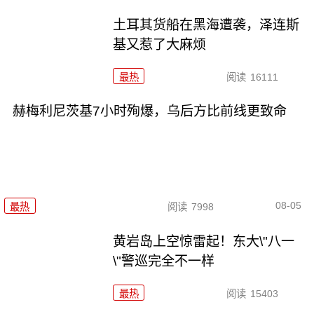
土耳其货船在黑海遭袭，泽连斯
基又惹了大麻烦
最热
阅读
16111
赫梅利尼茨基7小时殉爆，乌后方比前线更致命
08-05
最热
阅读
7998
黄岩岛上空惊雷起！东大\"八一
\"警巡完全不一样
最热
阅读
15403