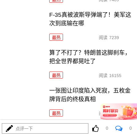
F-35真被波斯导弹端了！美军这
次到底输在哪
最热
阅读
7239
算了不打了？特朗普这脚刹车，
把全世界都晃吐了
最热
阅读
16155
一张图让印度陷入死寂，五枚金
牌背后的终极真相
最热
阅读
11182
上将一封信捅破天！美军五艘驱逐舰要盖三口锅！
0
0
点评一下