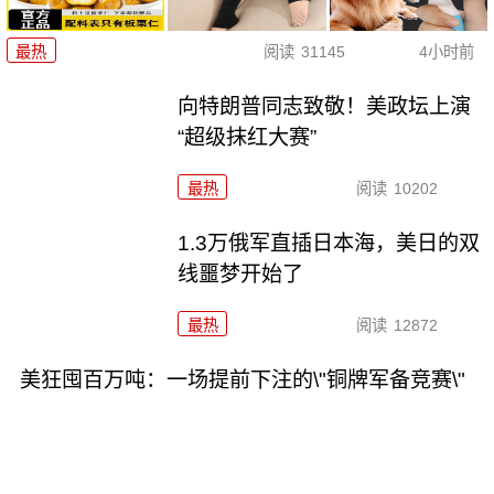
最热
阅读
31145
4小时前
向特朗普同志致敬！美政坛上演
“超级抹红大赛”
最热
阅读
10202
1.3万俄军直插日本海，美日的双
线噩梦开始了
最热
阅读
12872
美狂囤百万吨：一场提前下注的\"铜牌军备竞赛\"