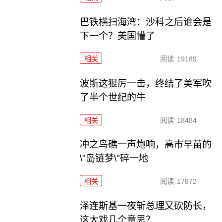
巴铁横扫海湾：沙科之后谁会是
下一个？美国懵了
相关
阅读
19189
波斯这狠厉一击，终结了美军吹
了半个世纪的牛
相关
阅读
18484
冲之鸟礁一声炮响，高市早苗的
\"岛链梦\"碎一地
相关
阅读
17872
泽连斯基一夜斩总理又砍防长，
这大戏几个意思？