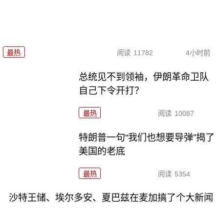
最热
阅读
11782
4小时前
总统见不到领袖，伊朗革命卫队
自己下令开打？
最热
阅读
10087
特朗普一句“我们也想要导弹”揭了
美国的老底
最热
阅读
5354
沙特王储、埃尔多安、夏巴兹在麦加搞了个大新闻