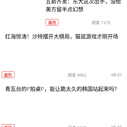
五箭齐发：东大这次出手，没给
美方留半点幻想
最热
阅读
7175
红海惊涛！沙特摆开大棋局，猫鼠游戏才刚开场
08-07
最热
阅读
6061
青瓦台的\"拍桌\"，能让跪太久的韩国站起来吗？