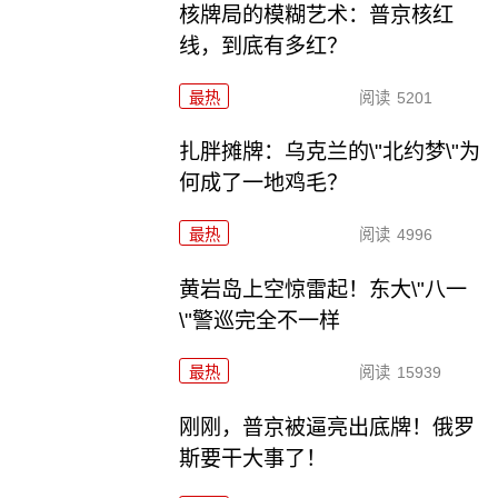
核牌局的模糊艺术：普京核红
线，到底有多红？
最热
阅读
5201
扎胖摊牌：乌克兰的\"北约梦\"为
何成了一地鸡毛？
最热
阅读
4996
黄岩岛上空惊雷起！东大\"八一
\"警巡完全不一样
最热
阅读
15939
刚刚，普京被逼亮出底牌！俄罗
斯要干大事了！