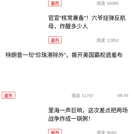
最热
阅读
16084
官宣“核常兼备”！六爷挂弹反航
母，炸醒多少人
最热
阅读
12853
特朗普一句“珍珠港除外”，撕开美国霸权遮羞布
08-04
最热
阅读
11797
里海一声巨响，这次差点把两场
战争炸成一锅粥！
最热
阅读
9699