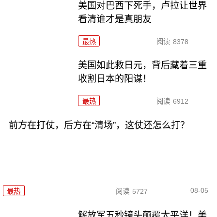
美国对巴西下死手，卢拉让世界
看清谁才是真朋友
最热
阅读
8378
美国如此救日元，背后藏着三重
收割日本的阳谋！
最热
阅读
6912
前方在打仗，后方在“清场”，这仗还怎么打？
08-05
最热
阅读
5727
解放军五秒镜头颠覆太平洋！美