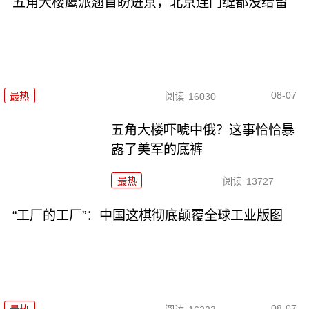
五角大楼鹰派翘首盼进京，北京连门缝都没给留
08-07
最热
阅读
16030
五角大楼吓唬中俄？这事恰恰暴
露了美军的底裤
最热
阅读
13727
“工厂的工厂”：中国这棋彻底颠覆全球工业版图
08-07