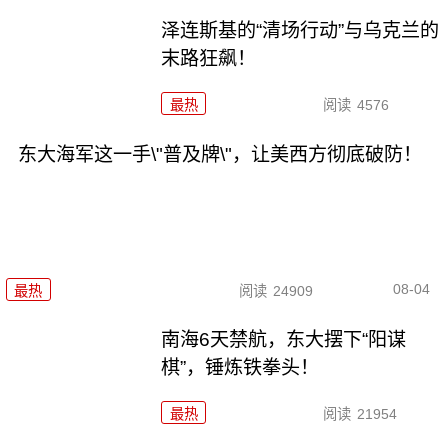
泽连斯基的“清场行动”与乌克兰的
末路狂飙！
最热
阅读
4576
东大海军这一手\"普及牌\"，让美西方彻底破防！
08-04
最热
阅读
24909
南海6天禁航，东大摆下“阳谋
棋”，锤炼铁拳头！
最热
阅读
21954