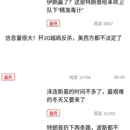
伊朗赢了？这是特朗普给革命卫
队下“精准毒计”
最热
阅读
6857
信息量很大！歼20越肩反杀，美西方都不淡定了
08-06
最热
阅读
12756
泽连斯基的时间不多了，最艰难
的冬天又要来了
最热
阅读
11242
特朗普扔下两条路，波斯都不