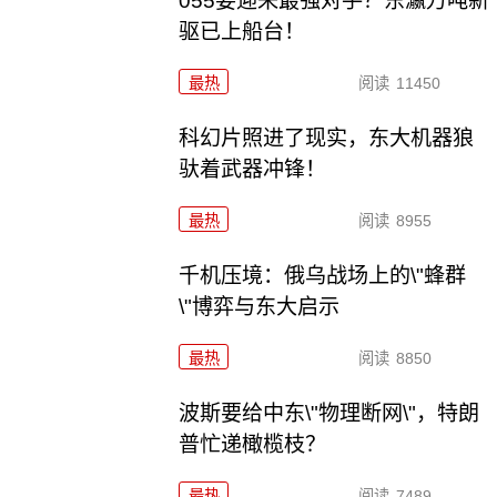
055要迎来最强对手？东瀛万吨新
驱已上船台！
最热
阅读
11450
科幻片照进了现实，东大机器狼
驮着武器冲锋！
最热
阅读
8955
千机压境：俄乌战场上的\"蜂群
\"博弈与东大启示
最热
阅读
8850
波斯要给中东\"物理断网\"，特朗
普忙递橄榄枝？
最热
阅读
7489