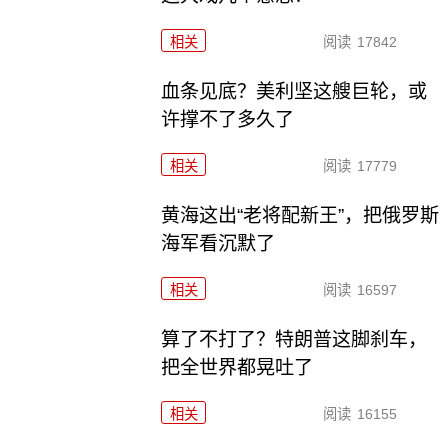
相关
阅读
17842
血条见底？美利坚这艘巨轮，或
许撑不了多久了
相关
阅读
17779
黄海这出“老将配新王”，把俄罗斯
海军看沉默了
相关
阅读
16597
算了不打了？特朗普这脚刹车，
把全世界都晃吐了
相关
阅读
16155