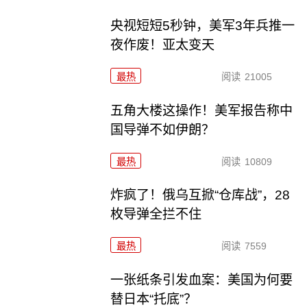
央视短短5秒钟，美军3年兵推一
夜作废！亚太变天
最热
阅读
21005
五角大楼这操作！美军报告称中
国导弹不如伊朗？
最热
阅读
10809
炸疯了！俄乌互掀“仓库战”，28
枚导弹全拦不住
最热
阅读
7559
一张纸条引发血案：美国为何要
替日本“托底”？