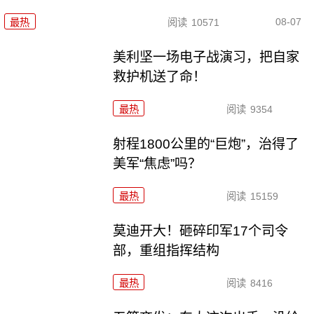
08-07
最热
阅读
10571
美利坚一场电子战演习，把自家
救护机送了命！
最热
阅读
9354
射程1800公里的“巨炮”，治得了
美军“焦虑”吗？
最热
阅读
15159
莫迪开大！砸碎印军17个司令
部，重组指挥结构
最热
阅读
8416