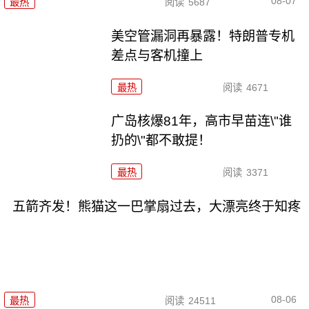
08-07
最热
阅读
5687
美空管漏洞再暴露！特朗普专机
差点与客机撞上
最热
阅读
4671
广岛核爆81年，高市早苗连\"谁
扔的\"都不敢提！
最热
阅读
3371
五箭齐发！熊猫这一巴掌扇过去，大漂亮终于知疼
08-06
最热
阅读
24511