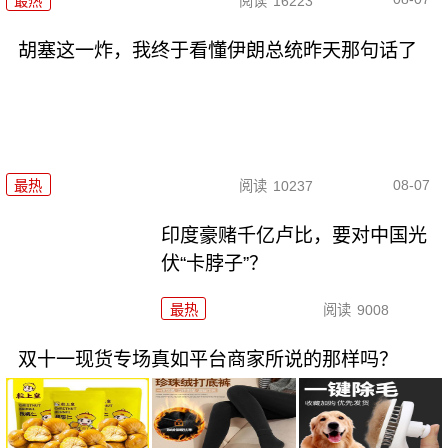
最热
阅读
16223
胡塞这一炸，我终于看懂伊朗总统昨天那句话了
08-07
最热
阅读
10237
印度豪赌千亿卢比，要对中国光
伏“卡脖子”？
最热
阅读
9008
双十一现货专场真如平台商家所说的那样吗？