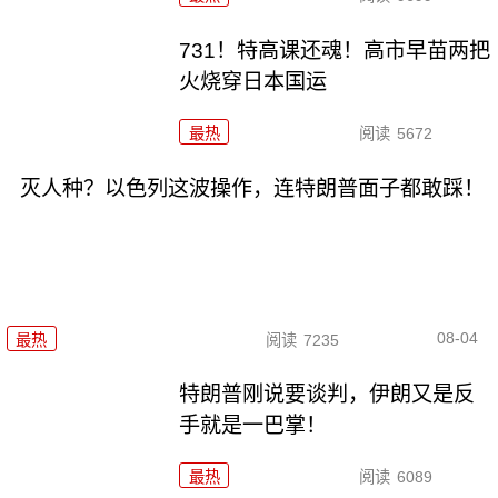
731！特高课还魂！高市早苗两把
火烧穿日本国运
最热
阅读
5672
灭人种？以色列这波操作，连特朗普面子都敢踩！
08-04
最热
阅读
7235
特朗普刚说要谈判，伊朗又是反
手就是一巴掌！
最热
阅读
6089