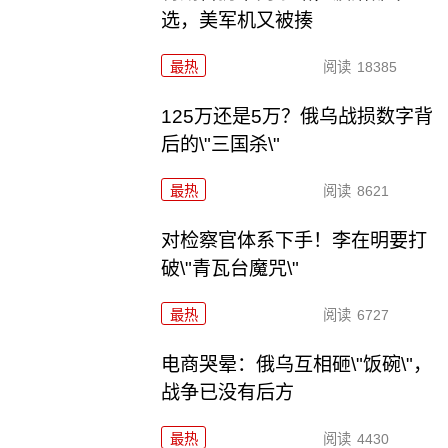
选，美军机又被揍
最热
阅读
18385
125万还是5万？俄乌战损数字背
后的\"三国杀\"
最热
阅读
8621
对检察官体系下手！李在明要打
破\"青瓦台魔咒\"
最热
阅读
6727
电商哭晕：俄乌互相砸\"饭碗\"，
战争已没有后方
最热
阅读
4430