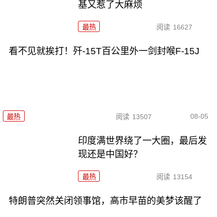
基又惹了大麻烦
最热
阅读
16627
看不见就挨打！歼-15T百公里外一剑封喉F-15J
08-05
最热
阅读
13507
印度满世界绕了一大圈，最后发
现还是中国好？
最热
阅读
13154
特朗普突然关闭领事馆，高市早苗的美梦该醒了