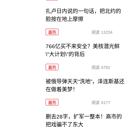
扎卢日内说的一句话，把北约的
脸按在地上摩擦
最热
阅读
13234
766亿买不来安全？美核潜光鲜
\"大计划\"的背后
最热
阅读
6782
被俄导弹天天“洗地”，泽连斯基还
在做着美梦！
最热
阅读
6177
删去28字，扩军一整本！高市的
把戏骗不了东大