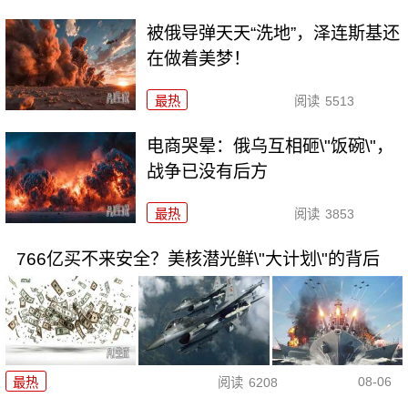
被俄导弹天天“洗地”，泽连斯基还
在做着美梦！
最热
阅读
5513
电商哭晕：俄乌互相砸\"饭碗\"，
战争已没有后方
最热
阅读
3853
766亿买不来安全？美核潜光鲜\"大计划\"的背后
08-06
最热
阅读
6208