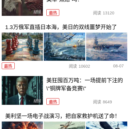
最热
阅读
13120
1.3万俄军直插日本海，美日的双线噩梦开始了
08-07
最热
阅读
10602
美狂囤百万吨：一场提前下注的
\"铜牌军备竞赛\"
最热
阅读
8649
美利坚一场电子战演习，把自家救护机送了命！