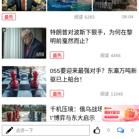
08-04
最热
阅读
6283
特朗普对波斯下狠手，为何在黎
明前戛然而止？
最热
阅读
4456
055要迎来最强对手？东瀛万吨新
驱已上船台！
最热
阅读
11045
千机压境：俄乌战场上的\"蜂群
\"博弈与东大启示
0
0
点评一下
最热
阅读
8414