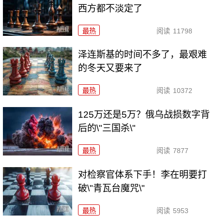
西方都不淡定了
最热
阅读
11798
泽连斯基的时间不多了，最艰难
的冬天又要来了
最热
阅读
10372
125万还是5万？俄乌战损数字背
后的\"三国杀\"
最热
阅读
7877
对检察官体系下手！李在明要打
破\"青瓦台魔咒\"
最热
阅读
5953