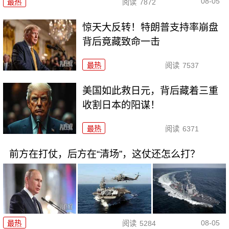
08-05
最热
阅读
7872
惊天大反转！特朗普支持率崩盘
背后竟藏致命一击
最热
阅读
7537
美国如此救日元，背后藏着三重
收割日本的阳谋！
最热
阅读
6371
前方在打仗，后方在“清场”，这仗还怎么打？
08-05
最热
阅读
5284