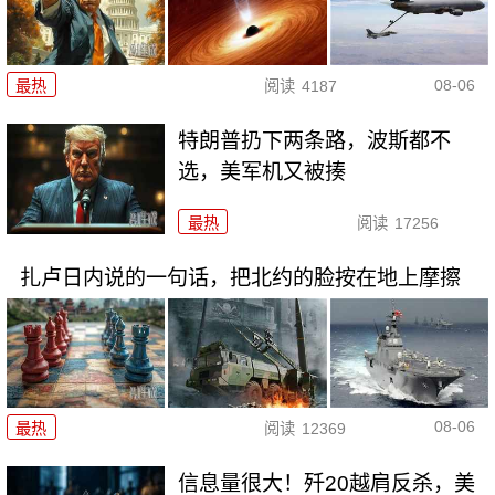
08-06
最热
阅读
4187
特朗普扔下两条路，波斯都不
选，美军机又被揍
最热
阅读
17256
扎卢日内说的一句话，把北约的脸按在地上摩擦
08-06
最热
阅读
12369
信息量很大！歼20越肩反杀，美