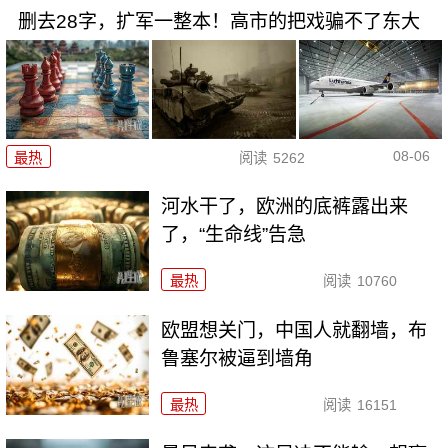
删去28字，扩军一整本！高市的把戏骗不了东大
08-06
最热
阅读
5262
河水干了，欧洲的底裤露出来
了，“生命线”告急
最热
阅读
10760
欧盟想关门，中国人就翻墙，布
鲁塞尔被逼到墙角
最热
阅读
16151