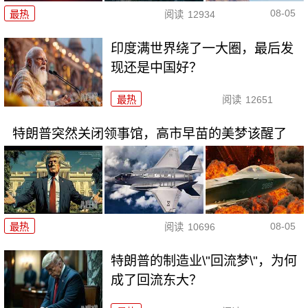
08-05
最热
阅读
12934
印度满世界绕了一大圈，最后发
现还是中国好？
最热
阅读
12651
特朗普突然关闭领事馆，高市早苗的美梦该醒了
08-05
最热
阅读
10696
特朗普的制造业\"回流梦\"，为何
成了回流东大？