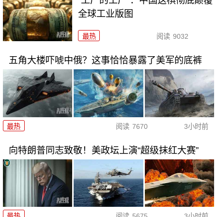
“工厂的工厂”：中国这棋彻底颠覆
全球工业版图
最热
阅读
9032
五角大楼吓唬中俄？这事恰恰暴露了美军的底裤
最热
阅读
7670
3小时前
向特朗普同志致敬！美政坛上演“超级抹红大赛”
最热
阅读
5675
3小时前