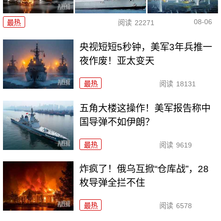
08-06
最热
阅读
22271
央视短短5秒钟，美军3年兵推一
夜作废！亚太变天
最热
阅读
18131
五角大楼这操作！美军报告称中
国导弹不如伊朗？
最热
阅读
9619
炸疯了！俄乌互掀“仓库战”，28
枚导弹全拦不住
最热
阅读
6578