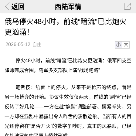
返回
西陆军情
俄乌停火48小时，前线“暗流”已比炮火
更汹涌！
小
大
2026-05-12
自由
停火48小时，前线“暗流”已比炮火更汹涌：俄军四支空
降师完成合围，乌军多支部队上演“战场跑路”
笔者按：纸面上的停火，从来不是枪声的终点，而是
另一场博弈的开始。协议生效仅仅两天，前线的“剧情”已经
反转了好几轮——一方在趁“静默”调整部署、攥紧拳头，另
一方却在混乱中暴露出令人咋舌的溃散迹象。当所有人的目
光还停留在“是否开火”的数字争吵时，真正的风暴眼，已经
在扎波罗热的平原上悄然形成。