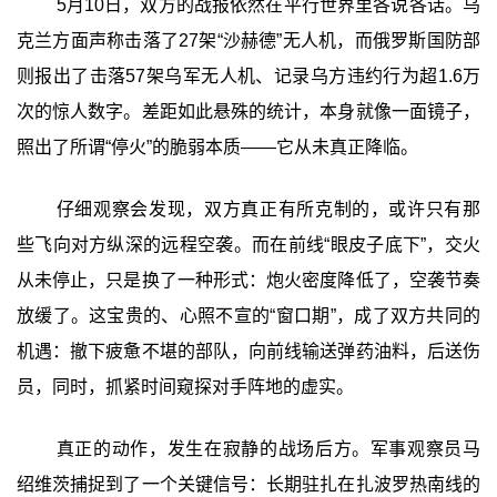
5月10日，双方的战报依然在平行世界里各说各话。乌
克兰方面声称击落了27架“沙赫德”无人机，而俄罗斯国防部
则报出了击落57架乌军无人机、记录乌方违约行为超1.6万
次的惊人数字。差距如此悬殊的统计，本身就像一面镜子，
照出了所谓“停火”的脆弱本质——它从未真正降临。
仔细观察会发现，双方真正有所克制的，或许只有那
些飞向对方纵深的远程空袭。而在前线“眼皮子底下”，交火
从未停止，只是换了一种形式：炮火密度降低了，空袭节奏
放缓了。这宝贵的、心照不宣的“窗口期”，成了双方共同的
机遇：撤下疲惫不堪的部队，向前线输送弹药油料，后送伤
员，同时，抓紧时间窥探对手阵地的虚实。
真正的动作，发生在寂静的战场后方。军事观察员马
绍维茨捕捉到了一个关键信号：长期驻扎在扎波罗热南线的