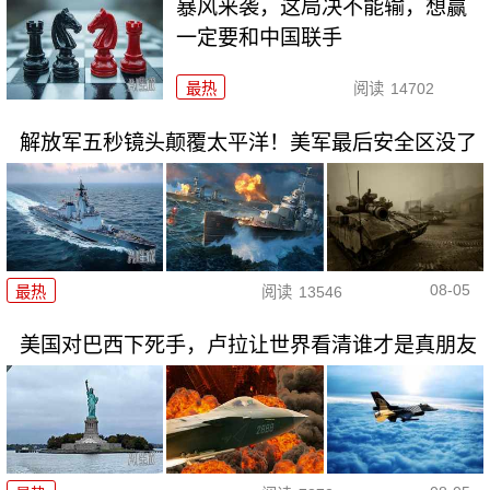
暴风来袭，这局决不能输，想赢
一定要和中国联手
最热
阅读
14702
解放军五秒镜头颠覆太平洋！美军最后安全区没了
08-05
最热
阅读
13546
美国对巴西下死手，卢拉让世界看清谁才是真朋友