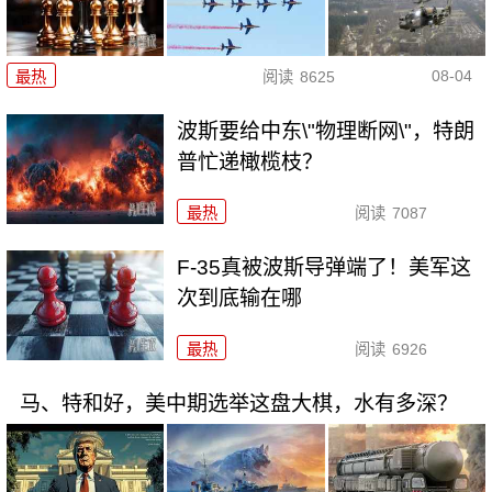
08-04
最热
阅读
8625
波斯要给中东\"物理断网\"，特朗
普忙递橄榄枝？
最热
阅读
7087
F-35真被波斯导弹端了！美军这
次到底输在哪
最热
阅读
6926
马、特和好，美中期选举这盘大棋，水有多深？