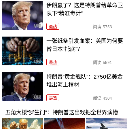
伊朗赢了？这是特朗普给革命卫
队下“精准毒计”
最热
阅读
5753
一张纸条引发血案：美国为何要
替日本“托底”？
最热
阅读
5591
特朗普“黄金舰队”：2750亿美金
堆出海上棺材
最热
阅读
4304
五角大楼“罗生门”：特朗普这出戏把全世界演懵