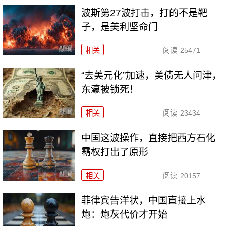
波斯第27波打击，打的不是靶
子，是美利坚命门
相关
阅读
25471
“去美元化”加速，美债无人问津，
东瀛被锁死！
相关
阅读
23434
中国这波操作，直接把西方石化
霸权打出了原形
相关
阅读
20157
菲律宾告洋状，中国直接上水
炮：炮灰代价才开始