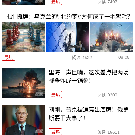
最热
阅读
7497
扎胖摊牌：乌克兰的\"北约梦\"为何成了一地鸡毛？
08-05
最热
阅读
4522
里海一声巨响，这次差点把两场
战争炸成一锅粥！
最热
阅读
9200
刚刚，普京被逼亮出底牌！俄罗
斯要干大事了！
最热
阅读
15611