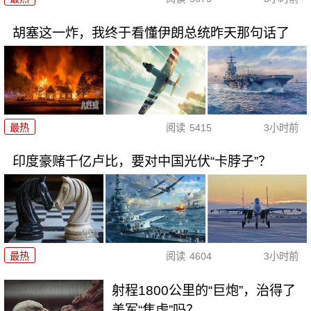
胡塞这一炸，我终于看懂伊朗总统昨天那句话了
最热
阅读
5415
3小时前
印度豪赌千亿卢比，要对中国光伏“卡脖子”？
最热
阅读
4604
3小时前
射程1800公里的“巨炮”，治得了
美军“焦虑”吗？