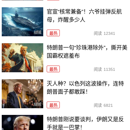
官宣“核常兼备”！六爷挂弹反航
母，炸醒多少人
最热
阅读
12341
特朗普一句“珍珠港除外”，撕开美
国霸权遮羞布
最热
阅读
11351
灭人种？以色列这波操作，连特
朗普面子都敢踩！
最热
阅读
6821
特朗普刚说要谈判，伊朗又是反
手就是一巴掌！