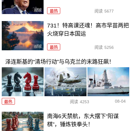
最热
阅读
5677
731！特高课还魂！高市早苗两把
火烧穿日本国运
最热
阅读
5256
泽连斯基的“清场行动”与乌克兰的末路狂飙！
08-04
最热
阅读
4253
南海6天禁航，东大摆下“阳谋
棋”，锤炼铁拳头！