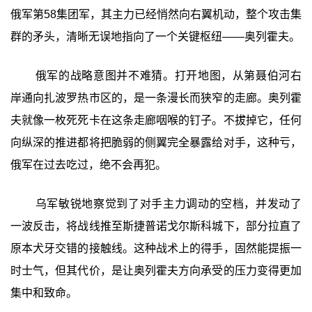
俄军第58集团军，其主力已经悄然向右翼机动，整个攻击集
群的矛头，清晰无误地指向了一个关键枢纽——奥列霍夫。
俄军的战略意图并不难猜。打开地图，从第聂伯河右
岸通向扎波罗热市区的，是一条漫长而狭窄的走廊。奥列霍
夫就像一枚死死卡在这条走廊咽喉的钉子。不拔掉它，任何
向纵深的推进都将把脆弱的侧翼完全暴露给对手，这种亏，
俄军在过去吃过，绝不会再犯。
乌军敏锐地察觉到了对手主力调动的空档，并发动了
一波反击，将战线推至斯捷普诺戈尔斯科城下，部分拉直了
原本犬牙交错的接触线。这种战术上的得手，固然能提振一
时士气，但其代价，是让奥列霍夫方向承受的压力变得更加
集中和致命。