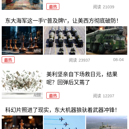
最热
阅读
21039
东大海军这一手\"普及牌\"，让美西方彻底破防！
08-04
最热
阅读
23937
美利坚亲自下场救日元，结果
呢？回弹后又蔫了
最热
阅读
12207
科幻片照进了现实，东大机器狼驮着武器冲锋！