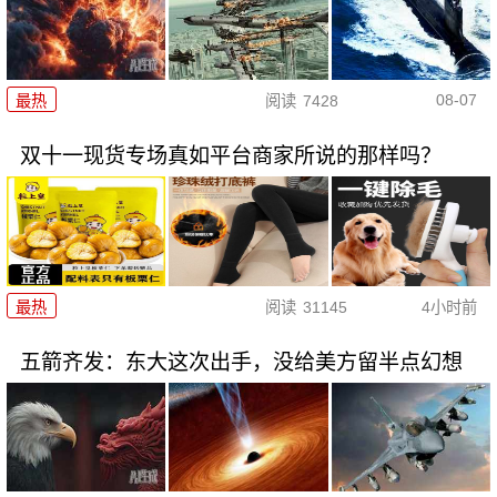
08-07
最热
阅读
7428
双十一现货专场真如平台商家所说的那样吗？
最热
阅读
31145
4小时前
五箭齐发：东大这次出手，没给美方留半点幻想