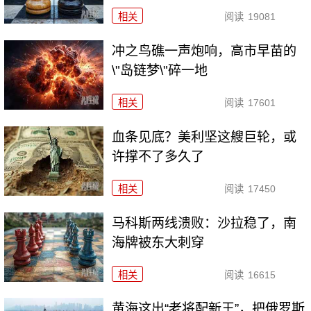
相关
阅读
19081
冲之鸟礁一声炮响，高市早苗的
\"岛链梦\"碎一地
相关
阅读
17601
血条见底？美利坚这艘巨轮，或
许撑不了多久了
相关
阅读
17450
马科斯两线溃败：沙拉稳了，南
海牌被东大刺穿
相关
阅读
16615
黄海这出“老将配新王”，把俄罗斯