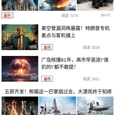
08-07
最热
阅读
7078
美空管漏洞再暴露！特朗普专机
差点与客机撞上
最热
阅读
3529
广岛核爆81年，高市早苗连\"谁
扔的\"都不敢提！
最热
阅读
2451
五箭齐发！熊猫这一巴掌扇过去，大漂亮终于知疼