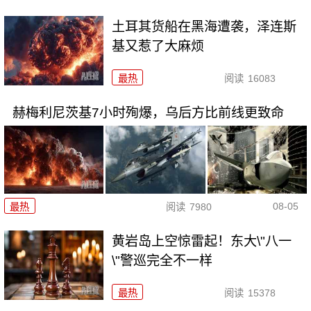
土耳其货船在黑海遭袭，泽连斯
基又惹了大麻烦
最热
阅读
16083
赫梅利尼茨基7小时殉爆，乌后方比前线更致命
08-05
最热
阅读
7980
黄岩岛上空惊雷起！东大\"八一
\"警巡完全不一样
最热
阅读
15378