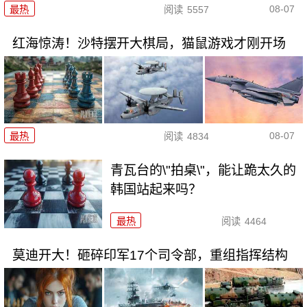
08-07
最热
阅读
5557
红海惊涛！沙特摆开大棋局，猫鼠游戏才刚开场
08-07
最热
阅读
4834
青瓦台的\"拍桌\"，能让跪太久的
韩国站起来吗？
最热
阅读
4464
莫迪开大！砸碎印军17个司令部，重组指挥结构