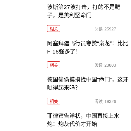
波斯第27波打击，打的不是靶
子，是美利坚命门
相关
阅读
25927
阿塞拜疆飞行员夸赞“枭龙”：比比
F-16强多了！
相关
阅读
23803
德国偷偷摸摸找中国“命门”，这牙
呲得起来吗？
相关
阅读
19326
菲律宾告洋状，中国直接上水
炮：炮灰代价才开始