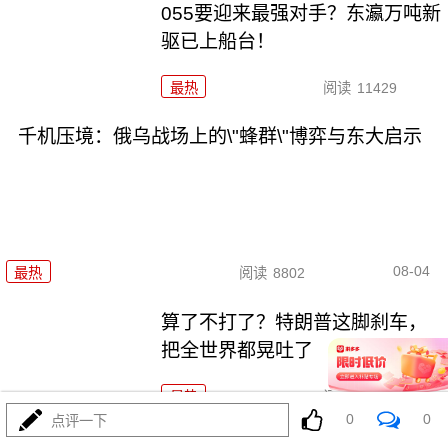
055要迎来最强对手？东瀛万吨新
驱已上船台！
最热
阅读
11429
千机压境：俄乌战场上的\"蜂群\"博弈与东大启示
08-04
最热
阅读
8802
算了不打了？特朗普这脚刹车，
把全世界都晃吐了
最热
阅读
16109
0
0
点评一下
一张图让印度陷入死寂，五枚金