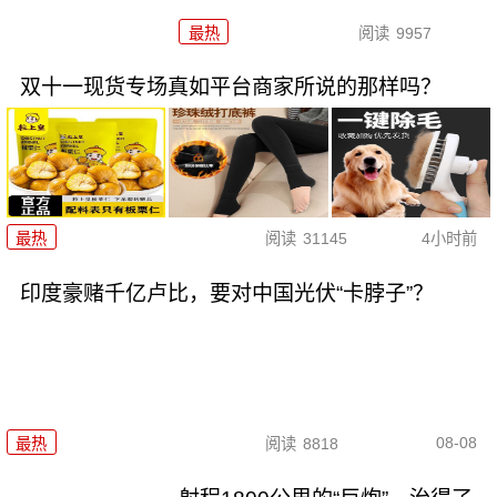
最热
阅读
9957
双十一现货专场真如平台商家所说的那样吗？
最热
阅读
31145
4小时前
印度豪赌千亿卢比，要对中国光伏“卡脖子”？
08-08
最热
阅读
8818