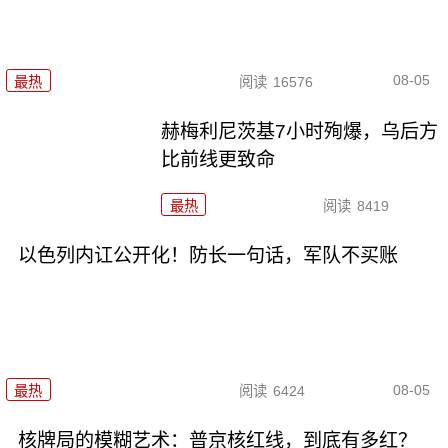
08-05
最热
阅读
16576
赫梅利尼茨基7小时殉爆，乌后方
比前线更致命
最热
阅读
8419
以色列内讧公开化！防长一句话，军队不买账
08-05
最热
阅读
6424
核牌局的模糊艺术：普京核红线，到底有多红？