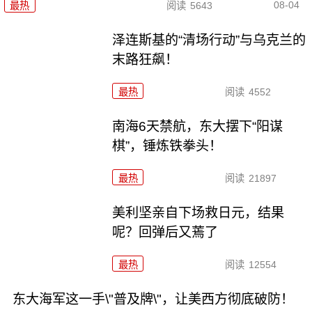
08-04
最热
阅读
5643
泽连斯基的“清场行动”与乌克兰的
末路狂飙！
最热
阅读
4552
南海6天禁航，东大摆下“阳谋
棋”，锤炼铁拳头！
最热
阅读
21897
美利坚亲自下场救日元，结果
呢？回弹后又蔫了
最热
阅读
12554
东大海军这一手\"普及牌\"，让美西方彻底破防！