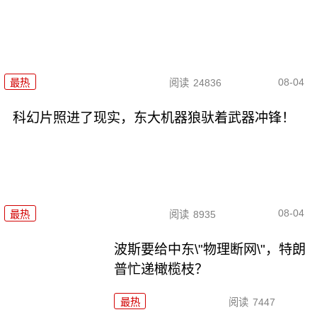
08-04
最热
阅读
24836
科幻片照进了现实，东大机器狼驮着武器冲锋！
08-04
最热
阅读
8935
波斯要给中东\"物理断网\"，特朗
普忙递橄榄枝？
最热
阅读
7447