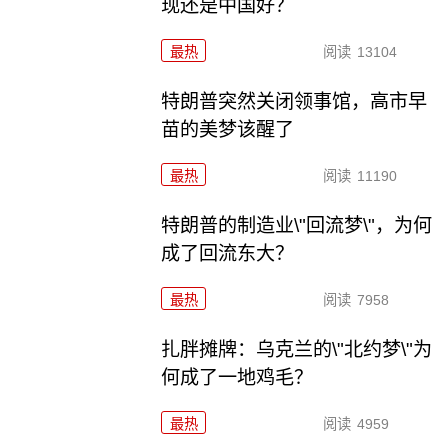
现还是中国好？
最热
阅读
13104
特朗普突然关闭领事馆，高市早
苗的美梦该醒了
最热
阅读
11190
特朗普的制造业\"回流梦\"，为何
成了回流东大？
最热
阅读
7958
扎胖摊牌：乌克兰的\"北约梦\"为
何成了一地鸡毛？
最热
阅读
4959