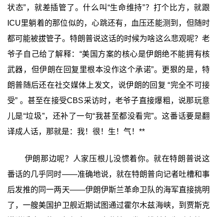
状态”，就差插管了。什么叫“生命维持”？打个比方，就跟
ICU里躺着的那位似的，心跳还有，血压还能测到，但随时
都可能被拔管子。特朗普说这话的时候为啥这么悲观呢？老
爷子自己给了解释：“美国方案的核心是伊朗绝不能拥有核
武器，但伊朗在回复里根本没作这个承诺”。更狠的是，特
朗普随后还在社交媒体上发文，说伊朗的回复 “完全不可接
受” 。甚至在接受CBS采访时，老爷子直接爆粗，说那玩意
儿是“垃圾”，还补了一句“我甚至都没看完”。这番话要是翻
译成人话，那就是：我！很！生！气！**
伊朗那边呢？人家压根儿没惯着你。就在特朗普说这
番话的几乎同时——准确地说，就在特朗普向记者吐槽和事
后发推的同一两天——伊朗伊斯兰革命卫队的海军直接挑明
了，一艘美国护卫舰近期试图通过霍尔木兹海峡，到贾斯克