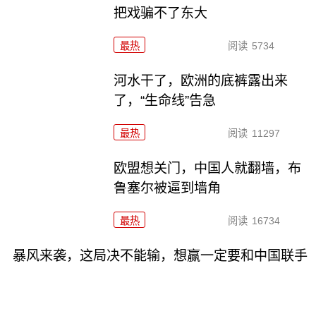
把戏骗不了东大
最热
阅读
5734
河水干了，欧洲的底裤露出来
了，“生命线”告急
最热
阅读
11297
欧盟想关门，中国人就翻墙，布
鲁塞尔被逼到墙角
最热
阅读
16734
暴风来袭，这局决不能输，想赢一定要和中国联手