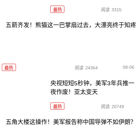
最热
阅读
3315
五箭齐发！熊猫这一巴掌扇过去，大漂亮终于知疼
08-06
最热
阅读
24364
央视短短5秒钟，美军3年兵推一
夜作废！亚太变天
最热
阅读
20749
五角大楼这操作！美军报告称中国导弹不如伊朗？