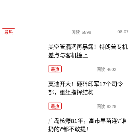
08-07
最热
阅读
5598
美空管漏洞再暴露！特朗普专机
差点与客机撞上
最热
阅读
4602
莫迪开大！砸碎印军17个司令
部，重组指挥结构
最热
阅读
8328
广岛核爆81年，高市早苗连\"谁
扔的\"都不敢提！