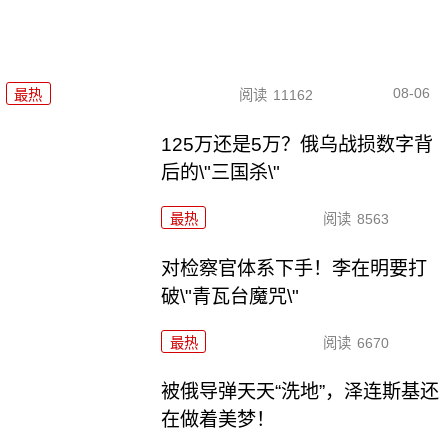
08-06
最热
阅读
11162
125万还是5万？俄乌战损数字背
后的\"三国杀\"
最热
阅读
8563
对检察官体系下手！李在明要打
破\"青瓦台魔咒\"
最热
阅读
6670
被俄导弹天天“洗地”，泽连斯基还
在做着美梦！