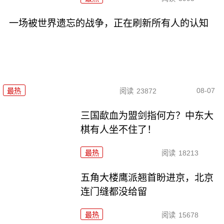
一场被世界遗忘的战争，正在刷新所有人的认知
08-07
最热
阅读
23872
三国歃血为盟剑指何方？中东大
棋有人坐不住了！
最热
阅读
18213
五角大楼鹰派翘首盼进京，北京
连门缝都没给留
最热
阅读
15678