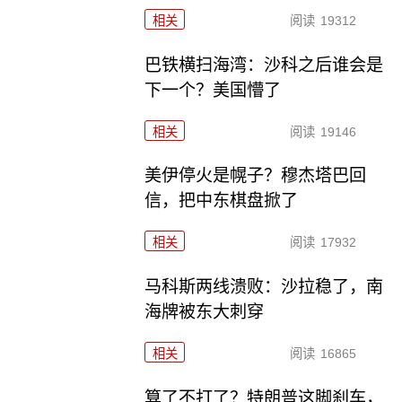
相关
阅读
19312
巴铁横扫海湾：沙科之后谁会是
下一个？美国懵了
相关
阅读
19146
美伊停火是幌子？穆杰塔巴回
信，把中东棋盘掀了
相关
阅读
17932
马科斯两线溃败：沙拉稳了，南
海牌被东大刺穿
相关
阅读
16865
算了不打了？特朗普这脚刹车，