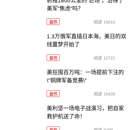
射程1800公里的“巨炮”，治得了
美军“焦虑”吗？
最热
阅读
15016
1.3万俄军直插日本海，美日的双
线噩梦开始了
最热
阅读
12721
美狂囤百万吨：一场提前下注的
\"铜牌军备竞赛\"
最热
阅读
10433
美利坚一场电子战演习，把自家
救护机送了命！
最热
阅读
9209