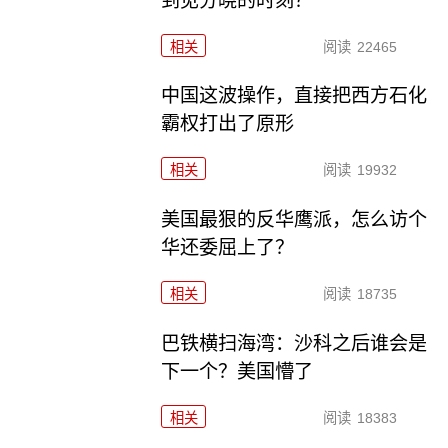
到见分晓的时刻？
相关
阅读
22465
中国这波操作，直接把西方石化
霸权打出了原形
相关
阅读
19932
美国最狠的反华鹰派，怎么访个
华还委屈上了？
相关
阅读
18735
巴铁横扫海湾：沙科之后谁会是
下一个？美国懵了
相关
阅读
18383