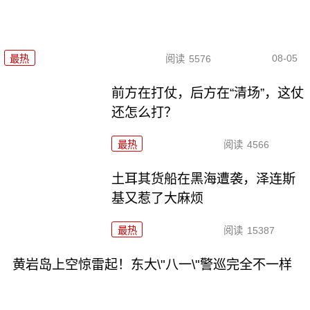
08-05
最热
阅读
5576
前方在打仗，后方在“清场”，这仗
还怎么打？
最热
阅读
4566
土耳其货船在黑海遭袭，泽连斯
基又惹了大麻烦
最热
阅读
15387
黄岩岛上空惊雷起！东大\"八一\"警巡完全不一样