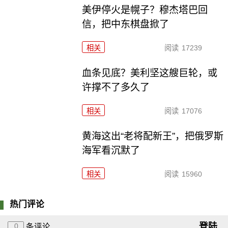
美伊停火是幌子？穆杰塔巴回
信，把中东棋盘掀了
相关
阅读
17239
血条见底？美利坚这艘巨轮，或
许撑不了多久了
相关
阅读
17076
黄海这出“老将配新王”，把俄罗斯
海军看沉默了
相关
阅读
15960
热门评论
登陆
0
条评论