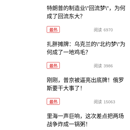
特朗普的制造业\"回流梦\"，为何
成了回流东大？
最热
阅读
6970
扎胖摊牌：乌克兰的\"北约梦\"为
何成了一地鸡毛？
最热
阅读
3986
刚刚，普京被逼亮出底牌！俄罗
斯要干大事了！
最热
阅读
15063
里海一声巨响，这次差点把两场
战争炸成一锅粥！