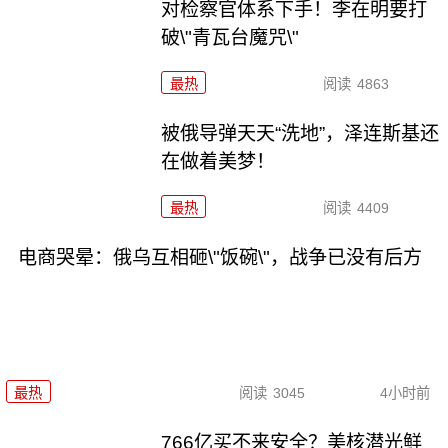
对检察官体系下手！李在明要打
破\"青瓦台魔咒\"
最热
阅读
4863
被俄导弹天天“洗地”，泽连斯基还
在做着美梦！
最热
阅读
4409
电商哭晕：俄乌互相砸\"饭碗\"，战争已没有后方
最热
阅读
3045
4小时前
766亿买不来安全？美核潜光鲜