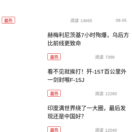
08-05
最热
阅读
14665
赫梅利尼茨基7小时殉爆，乌后方
比前线更致命
最热
阅读
7398
看不见就挨打！歼-15T百公里外
一剑封喉F-15J
最热
阅读
12280
印度满世界绕了一大圈，最后发
现还是中国好？
最热
阅读
12040