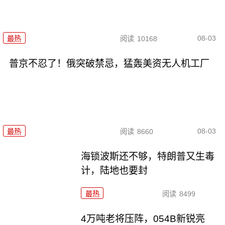
08-03
最热
阅读
10168
普京不忍了！俄突破禁忌，猛轰美资无人机工厂
08-03
最热
阅读
8660
海锁波斯还不够，特朗普又生毒
计，陆地也要封
最热
阅读
8499
4万吨老将压阵，054B新锐亮