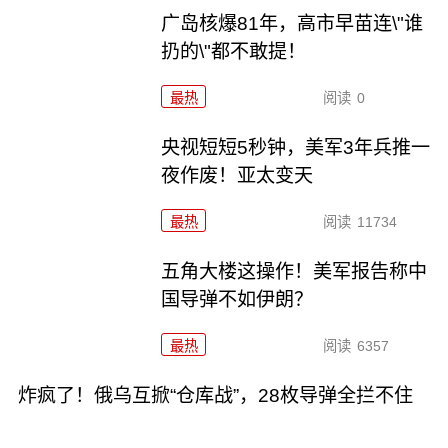
广岛核爆81年，高市早苗连\"谁
扔的\"都不敢提！
最热
阅读
0
央视短短5秒钟，美军3年兵推一
夜作废！亚太变天
最热
阅读
11734
五角大楼这操作！美军报告称中
国导弹不如伊朗？
最热
阅读
6357
炸疯了！俄乌互掀“仓库战”，28枚导弹全拦不住