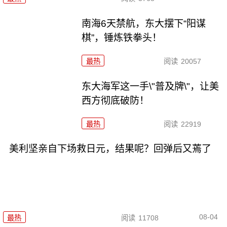
南海6天禁航，东大摆下“阳谋
棋”，锤炼铁拳头！
最热
阅读
20057
东大海军这一手\"普及牌\"，让美
西方彻底破防！
最热
阅读
22919
美利坚亲自下场救日元，结果呢？回弹后又蔫了
08-04
最热
阅读
11708