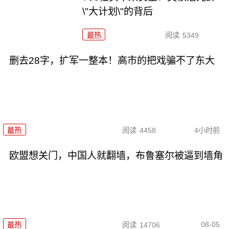
\"大计划\"的背后
最热
阅读
5349
删去28字，扩军一整本！高市的把戏骗不了东大
最热
阅读
4458
4小时前
欧盟想关门，中国人就翻墙，布鲁塞尔被逼到墙角
08-05
最热
阅读
14706