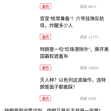
最热
阅读
8617
官宣“核常兼备”！六爷挂弹反航
母，炸醒多少人
最热
阅读
11773
特朗普一句“珍珠港除外”，撕开美
国霸权遮羞布
最热
阅读
10818
灭人种？以色列这波操作，连特
朗普面子都敢踩！
最热
阅读
6262
特朗普刚说要谈判，伊朗又是反手就是一巴掌！