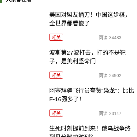
美国对盟友捅刀！中国这步棋，
全世界都看傻了
相关
阅读
34483
波斯第27波打击，打的不是靶
子，是美利坚命门
相关
阅读
24902
阿塞拜疆飞行员夸赞“枭龙”：比比
F-16强多了！
相关
阅读
23147
生死时刻提前到来！俄乌战争终