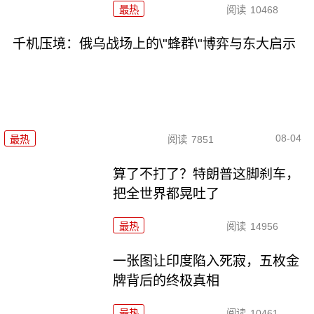
最热
阅读
10468
千机压境：俄乌战场上的\"蜂群\"博弈与东大启示
08-04
最热
阅读
7851
算了不打了？特朗普这脚刹车，
把全世界都晃吐了
最热
阅读
14956
一张图让印度陷入死寂，五枚金
牌背后的终极真相
最热
阅读
10461