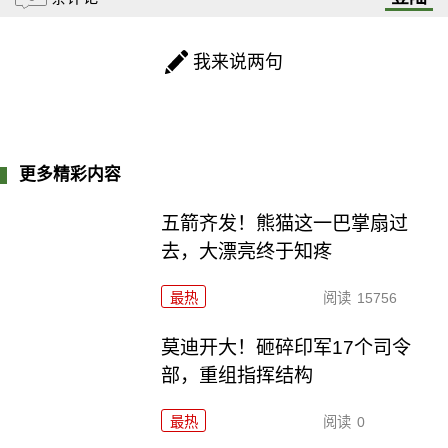
我来说两句
更多精彩内容
五箭齐发！熊猫这一巴掌扇过
去，大漂亮终于知疼
最热
阅读
15756
莫迪开大！砸碎印军17个司令
部，重组指挥结构
最热
阅读
0