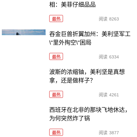
相：美菲仔细品品
最热
阅读
8263
吞金巨兽折翼加州：美利坚军工
\"里外掏空\"困局
最热
阅读
6334
波斯的浓缩铀，美利坚是真想
拿，还是做样子？
最热
阅读
4261
西班牙在北非的那块飞地休达，
为何突然炸了锅
最热
阅读
3877