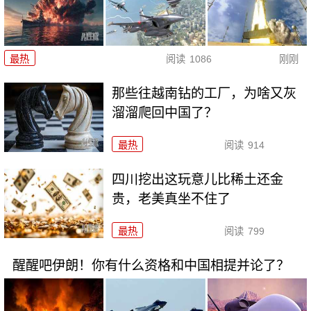
最热
阅读
1086
刚刚
那些往越南钻的工厂，为啥又灰
溜溜爬回中国了？
最热
阅读
914
四川挖出这玩意儿比稀土还金
贵，老美真坐不住了
最热
阅读
799
醒醒吧伊朗！你有什么资格和中国相提并论了？