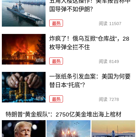
五角大楼这操作！美军报告称中
国导弹不如伊朗？
最热
阅读
11507
炸疯了！俄乌互掀“仓库战”，28
枚导弹全拦不住
最热
阅读
8149
一张纸条引发血案：美国为何要
替日本“托底”？
最热
阅读
7278
特朗普“黄金舰队”：2750亿美金堆出海上棺材