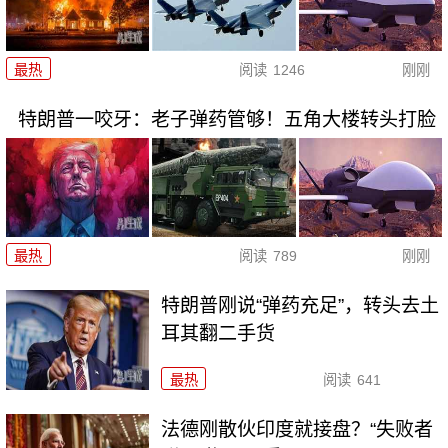
最热
阅读
1246
刚刚
特朗普一咬牙：老子弹药管够！五角大楼转头打脸
最热
阅读
789
刚刚
特朗普刚说“弹药充足”，转头去土
耳其翻二手货
最热
阅读
641
法德刚散伙印度就接盘？“失败者