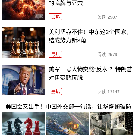
的底牌与死穴
最热
阅读
2587
美利坚靠不住！中东这3个国家，
结成势力新3角
最热
阅读
2579
美军一号人物突然“反水”？特朗普
对伊豪赌玩脱
最热
阅读
13147
美国会又出手！中国外交部一句话，让华盛顿破防