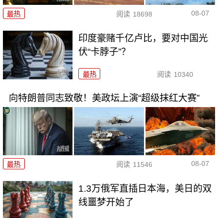
08-07
最热
阅读
18698
印度豪赌千亿卢比，要对中国光
伏“卡脖子”？
最热
阅读
10340
向特朗普同志致敬！美政坛上演“超级抹红大赛”
08-07
最热
阅读
11546
1.3万俄军直插日本海，美日的双
线噩梦开始了