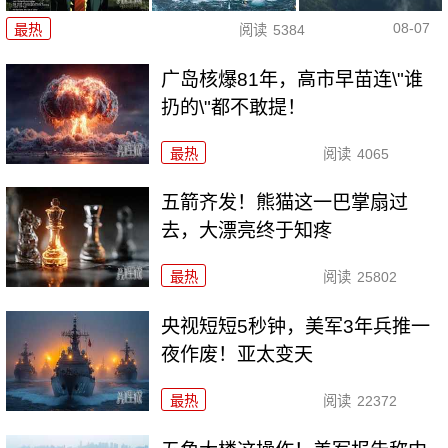
08-07
最热
阅读
5384
广岛核爆81年，高市早苗连\"谁
扔的\"都不敢提！
最热
阅读
4065
五箭齐发！熊猫这一巴掌扇过
去，大漂亮终于知疼
最热
阅读
25802
央视短短5秒钟，美军3年兵推一
夜作废！亚太变天
最热
阅读
22372