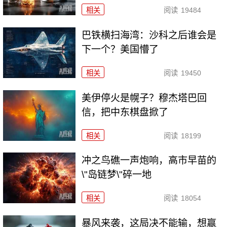
相关
阅读
19484
巴铁横扫海湾：沙科之后谁会是
下一个？美国懵了
相关
阅读
19450
美伊停火是幌子？穆杰塔巴回
信，把中东棋盘掀了
相关
阅读
18199
冲之鸟礁一声炮响，高市早苗的
\"岛链梦\"碎一地
相关
阅读
18054
暴风来袭，这局决不能输，想赢