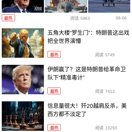
08-06
最热
阅读
5963
五角大楼“罗生门”：特朗普这出戏
把全世界演懵
最热
阅读
5749
伊朗赢了？这是特朗普给革命卫
队下“精准毒计”
最热
阅读
7413
信息量很大！歼20越肩反杀，美
西方都不淡定了
最热
阅读
13293