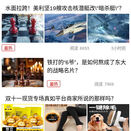
水面拉跨！美利坚19艘攻击核潜艇改\"暗杀艇\"？
最热
阅读
6693
3小时前
铁打的“6爷”，是如何熬成了东大
的战略名片？
最热
阅读
7969
双十一现货专场真如平台商家所说的那样吗？