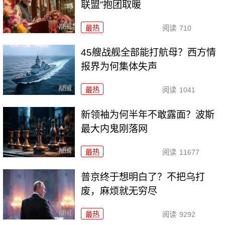
联盟”抱团取暖
最热
阅读
710
45艘战舰全部能打航母？西方情
报界为何集体失声
最热
阅读
1041
新领袖为何半年不敢露面？波斯
最大内鬼刚落网
最热
阅读
11677
普京终于想明白了？不把乌打
废，麻烦就无穷尽
最热
阅读
9292