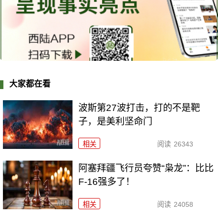
大家都在看
波斯第27波打击，打的不是靶
子，是美利坚命门
相关
阅读
26343
阿塞拜疆飞行员夸赞“枭龙”：比比
F-16强多了！
相关
阅读
24058