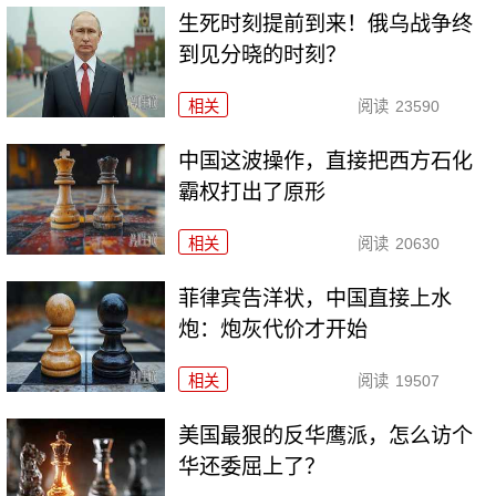
生死时刻提前到来！俄乌战争终
到见分晓的时刻？
相关
阅读
23590
中国这波操作，直接把西方石化
霸权打出了原形
相关
阅读
20630
菲律宾告洋状，中国直接上水
炮：炮灰代价才开始
相关
阅读
19507
美国最狠的反华鹰派，怎么访个
华还委屈上了？