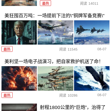
最热
阅读
14011
美狂囤百万吨：一场提前下注的\"铜牌军备竞赛\"
08-07
最热
阅读
11545
美利坚一场电子战演习，把自家救护机送了命！
08-07
最热
阅读
10286
射程1800公里的“巨炮”，治得了