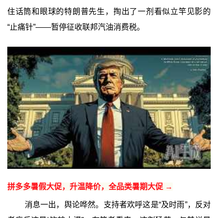
住话筒和眼球的特朗普先生，掏出了一剂看似立竿见影的
“止痛针”——暂停征收联邦汽油消费税。
拼多多暑假大促，升温降价，全品类暑期大促 →
消息一出，舆论哗然。支持者欢呼这是“及时雨”，反对