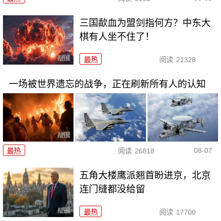
三国歃血为盟剑指何方？中东大
棋有人坐不住了！
最热
阅读
21328
一场被世界遗忘的战争，正在刷新所有人的认知
08-07
最热
阅读
26818
五角大楼鹰派翘首盼进京，北京
连门缝都没给留
最热
阅读
17700