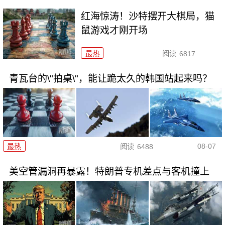
红海惊涛！沙特摆开大棋局，猫
鼠游戏才刚开场
最热
阅读
6817
青瓦台的\"拍桌\"，能让跪太久的韩国站起来吗？
08-07
最热
阅读
6488
美空管漏洞再暴露！特朗普专机差点与客机撞上