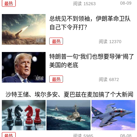
08-09
最热
阅读
15263
总统见不到领袖，伊朗革命卫队
自己下令开打？
最热
阅读
12370
特朗普一句“我们也想要导弹”揭了
美国的老底
最热
阅读
6872
沙特王储、埃尔多安、夏巴兹在麦加搞了个大新闻
08-08
最热
阅读
5985