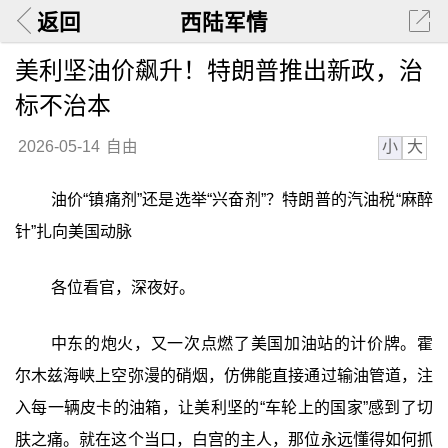
返回
西陆军情
美利坚油价飙升！特朗普推出新政，治
标不治本
小
大
2026-05-14
自由
油价“镇痛剂”还是选举“兴奋剂”？特朗普的汽油税“麻醉
针”扎向美国动脉
各位看官，深夜好。
中东的炮火，又一次点燃了美国加油站的计价牌。霍
尔木兹海峡上空弥漫的硝烟，仿佛能直接通过输油管道，注
入每一辆皮卡的油箱，让美利坚的“车轮上的国家”感到了切
肤之痛。就在这个当口，白宫的主人，那位永远懂得如何抓