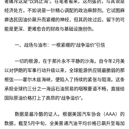
者痛斥这是“饮鸩止渴”。在笔者看来，这剂猛药，与其说是
经济处方，不如说是一针精心调配的政治麻醉剂。它试图麻
痹选民因油价飙升而紧绷的神经，但其药效过后，留下的可
能是更深、更难愈合的财政与基础设施创伤。
一、战场与油市：一根紧绷的“战争溢价”引信
一切的根源，在于那片永不平静的沙海。自今年2月美
以对伊朗的军事行动升级以来，全球能源供应链最脆弱的那
根弦——霍尔木兹海峡，便陷入了持续的紧张与阻滞。这条
承担全球约三分之一海运石油贸易的咽喉要道不畅，直接给
国际原油价格打上了高昂的“战争溢价”。
数据是最冷酷的证人。根据美国汽车协会（AAA）的
数据，截至5月中旬，全美普通汽油平均价格已飙升至每加