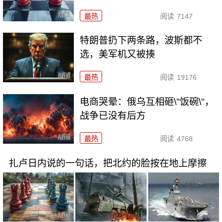
最热
阅读
7147
特朗普扔下两条路，波斯都不
选，美军机又被揍
最热
阅读
19176
电商哭晕：俄乌互相砸\"饭碗\"，
战争已没有后方
最热
阅读
4768
扎卢日内说的一句话，把北约的脸按在地上摩擦