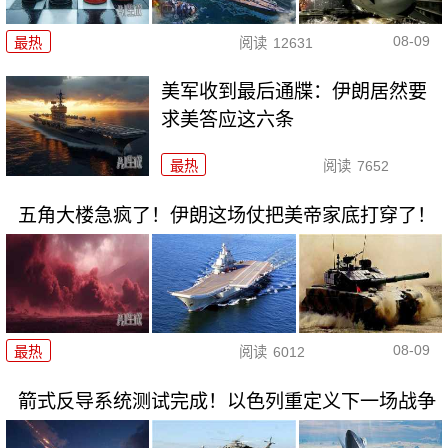
08-09
最热
阅读
12631
美军收到最后通牒：伊朗居然要
求美答应这六条
最热
阅读
7652
五角大楼急疯了！伊朗这场仗把美帝家底打穿了！
08-09
最热
阅读
6012
箭式反导系统测试完成！以色列重定义下一场战争