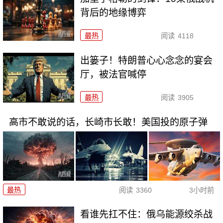
背后的地缘博弈
最热
阅读
4118
出篓子！特朗普心心念念的宴会
厅，被法官喊停
最热
阅读
3905
高市不敢说的话，长崎市长敢！美国投的原子弹
最热
阅读
3360
3小时前
看谁先扛不住：俄乌能源绞杀战