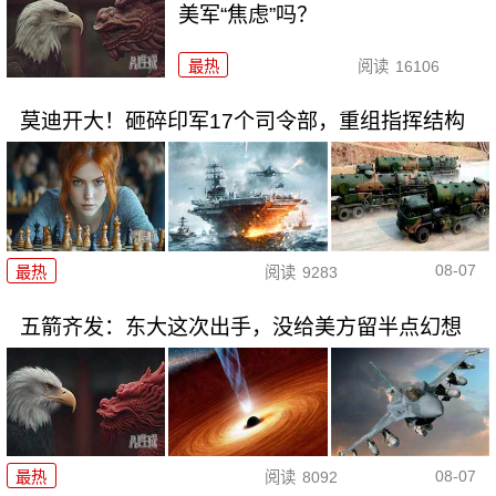
美军“焦虑”吗？
最热
阅读
16106
莫迪开大！砸碎印军17个司令部，重组指挥结构
08-07
最热
阅读
9283
五箭齐发：东大这次出手，没给美方留半点幻想
08-07
最热
阅读
8092