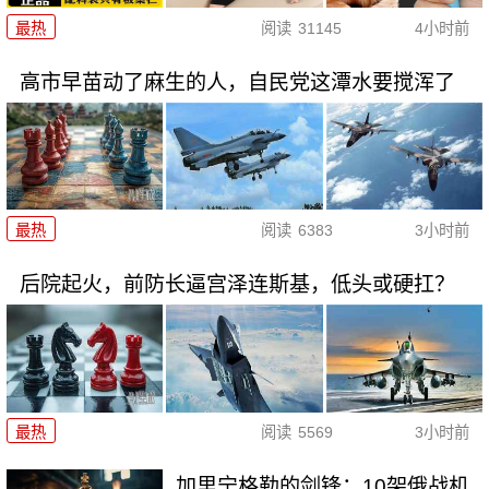
最热
阅读
31145
4小时前
高市早苗动了麻生的人，自民党这潭水要搅浑了
最热
阅读
6383
3小时前
后院起火，前防长逼宫泽连斯基，低头或硬扛？
最热
阅读
5569
3小时前
加里宁格勒的剑锋：10架俄战机