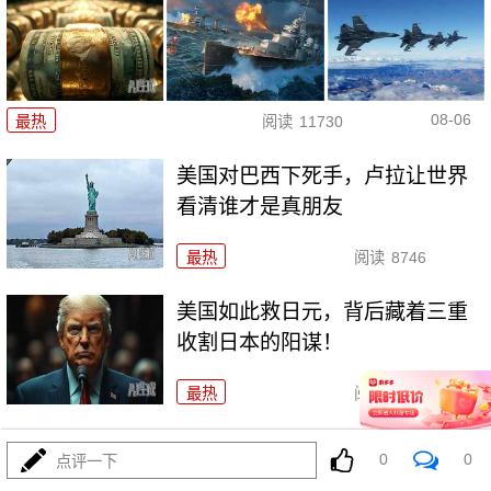
08-06
最热
阅读
11730
美国对巴西下死手，卢拉让世界
看清谁才是真朋友
最热
阅读
8746
美国如此救日元，背后藏着三重
收割日本的阳谋！
最热
阅读
7312
前方在打仗，后方在“清场”，这仗
0
0
点评一下
还怎么打？