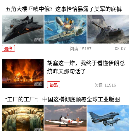
五角大楼吓唬中俄？这事恰恰暴露了美军的底裤
08-07
最热
阅读
15187
胡塞这一炸，我终于看懂伊朗总
统昨天那句话了
最热
阅读
11516
“工厂的工厂”：中国这棋彻底颠覆全球工业版图