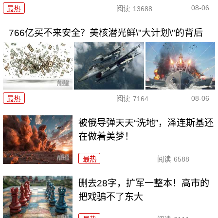
08-06
最热
阅读
13688
766亿买不来安全？美核潜光鲜\"大计划\"的背后
08-06
最热
阅读
7164
被俄导弹天天“洗地”，泽连斯基还
在做着美梦！
最热
阅读
6588
删去28字，扩军一整本！高市的
把戏骗不了东大