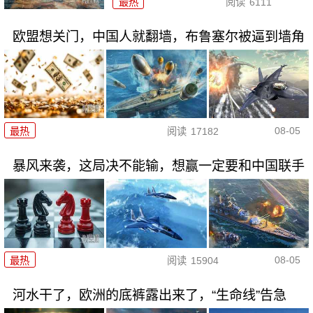
最热
阅读
6111
欧盟想关门，中国人就翻墙，布鲁塞尔被逼到墙角
08-05
最热
阅读
17182
暴风来袭，这局决不能输，想赢一定要和中国联手
08-05
最热
阅读
15904
河水干了，欧洲的底裤露出来了，“生命线”告急