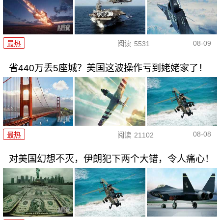
08-09
最热
阅读
5531
省440万丢5座城？美国这波操作亏到姥姥家了！
08-08
最热
阅读
21102
对美国幻想不灭，伊朗犯下两个大错，令人痛心！